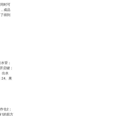
，同时可
中，成品
为了得到
软水管；
、开启键；
、出水
；24、果
作仓2；
身1的前方