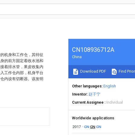
CN108936712A
断的机身和工作仓，其特征
China
机身的前方固定着收水池和
外接着排水管，果皮收集内
Download PDF
Find Prior
接入工作仓内部，机身平台
作仓内设有切断器。该发明
Other languages
English
Inventor
赵子宁
Current Assignee
Individual
Worldwide applications
2017
CN
CN
CN