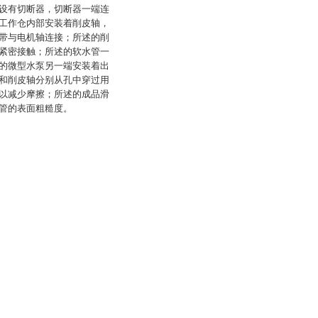
设有切断器，切断器一端连
工作仓内部安装着削皮轴，
带与电机轴连接；所述的削
紧密接触；所述的软水管一
的微型水泵另一端安装着出
和削皮轴分别从孔中穿过用
以减少摩擦；所述的成品滑
管的表面粗糙度。