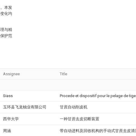
制。本发
种变化均
原理与精
的保护范
Assignee
Title
Siass
Procede et dispositif pour le pelage de tig
玉环县飞龙柚业有限公司
甘蔗自动削皮机
西华大学
一种甘蔗去皮切断装置
周涵
带自动进料及回收机构的手动式甘蔗去皮清