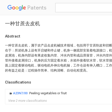
Patents
一种甘蔗去皮机
Abstract
一种甘蔗去皮机，属于农产品去皮机械技术领域，包括用于甘蔗削皮和切
在于：所述机身上设有开启键和停止键，机身一侧底部安装着电源接口，
皮屑池，机身内部设有果皮收集内管、冲水内管和成品滑落管，冲水内管
管外接着皮屑排口，机身的后方固定着水箱，水箱外接着软水管，软水管
面上固定着驱动电机，驱动电机外伸出电机轴，工作仓设有伸入槽口，工
的有益之处是：过程操作简单、结构清晰、自动化程度高。
Classifications
A23N7/00
Peeling vegetables or fruit
View 2 more classifications