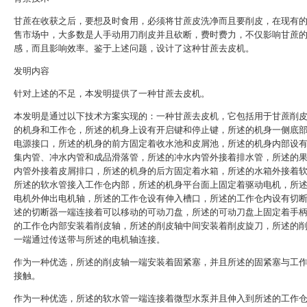
甘蔗在收获之后，要想及时食用，必须将甘蔗皮洗净而且要削皮，在现有
售市场中，大多数是人手动用刀削皮并且砍断，费时费力，不仅影响甘蔗
感，而且影响效率。鉴于上述问题，设计了这种甘蔗去皮机。
发明内容
针对上述的不足，本发明提供了一种甘蔗去皮机。
本发明是通过以下技术方案实现的：一种甘蔗去皮机，它包括用于甘蔗削
的机身和工作仓，所述的机身上设有开启键和停止键，所述的机身一侧底
电源接口，所述的机身的前方固定着收水池和皮屑池，所述的机身内部设
集内管、冲水内管和成品滑落管，所述的冲水内管外接着排水管，所述的
内管外接着皮屑排口，所述的机身的后方固定着水箱，所述的水箱外接着
所述的软水管接入工作仓内部，所述的机身平台面上固定着驱动电机，所
电机外伸出电机轴，所述的工作仓设有伸入槽口，所述的工作仓内设有切
述的切断器一端连接着可以移动的可动刀盘，所述的可动刀盘上固定着手
的工作仓内部安装着削皮轴，所述的削皮轴中间安装着削皮旋刀，所述的
一端通过传送带与所述的电机轴连接。
作为一种优选，所述的削皮轴一端安装着固紧塞，并且所述的固紧塞与工
接触。
作为一种优选，所述的软水管一端连接着微型水泵并且伸入到所述的工作