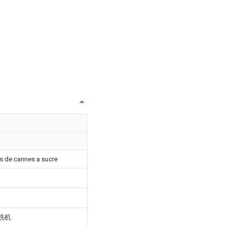
es de cannes a sucre
洗机