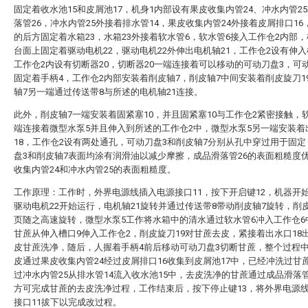
固定着收水池15和皮屑池17，机身1内部设有果皮收集内管24、冲水内管2
落管26，冲水内管25外接着排水管14，果皮收集内管24外接着皮屑排口16
的后方固定着水箱23，水箱23外接着软水管6，软水管6接入工作仓2内部，
台面上固定着驱动电机22，驱动电机22外伸出电机轴21，工作仓2设有伸入
工作仓2内设有切断器20，切断器20一端连接着可以移动的可动刀盘3，可
固定着手柄4，工作仓2内部安装着削皮轴7，削皮轴7中间安装着削皮旋刀1
轴7另一端通过传送带8与所述的电机轴21连接。
此外，削皮轴7一端安装着固紧塞10，并且固紧塞10与工作仓2紧密接触，
端连接着微型水泵5并且伸入到所述的工作仓2中，微型水泵5另一端安装着
18，工作仓2设有两处通孔，可动刀盘3和削皮轴7分别从孔中穿过用于固
盘3和削皮轴7表面均涂有润滑油以减少摩擦，成品滑落管26的表面粗糙度
收集内管24和冲水内管25的表面粗糙度。
工作原理：工作时，外界电源线插入电源接口11，按下开启键12，机器开
驱动电机22开始运行，电机轴21旋转并通过传送带8带动削皮轴7旋转，削皮
页随之高速旋转，微型水泵5工作将水箱中的清水通过软水管6冲入工作仓6
甘蔗从伸入槽口9伸入工作仓2，削皮旋刀19对甘蔗去皮，紧接着出水口18
皮甘蔗洗净，随后，人握着手柄4前后移动可动刀盘3切断甘蔗，整个过程
皮通过果皮收集内管24经过皮屑排口16收集到皮屑池17中，已经冲洗过甘
过冲水内管25从排水管14流入收水池15中，去皮洗净的甘蔗通过成品滑落管
方可完成甘蔗的去皮洗净过程，工作结束后，按下停止键13，将外界电源
接口11拔下以完成改过程。