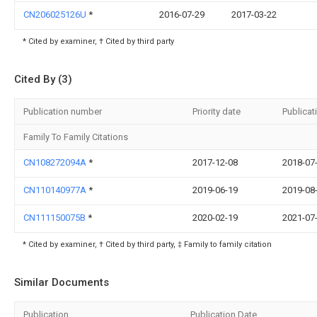
CN206025126U
*
2016-07-29
2017-03-22
* Cited by examiner, † Cited by third party
Cited By (3)
Publication number
Priority date
Publicat
Family To Family Citations
CN108272094A
*
2017-12-08
2018-07
CN110140977A
*
2019-06-19
2019-08
CN111150075B
*
2020-02-19
2021-07
* Cited by examiner, † Cited by third party, ‡ Family to family citation
Similar Documents
Publication
Publication Date