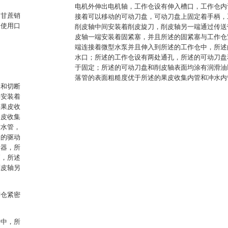
电机外伸出电机轴，工作仓设有伸入槽口，工作仓内
的甘蔗销
接着可以移动的可动刀盘，可动刀盘上固定着手柄，
的使用口
削皮轴中间安装着削皮旋刀，削皮轴另一端通过传送
皮轴一端安装着固紧塞，并且所述的固紧塞与工作仓
端连接着微型水泵并且伸入到所述的工作仓中，所述
水口；所述的工作仓设有两处通孔，所述的可动刀盘
于固定；所述的可动刀盘和削皮轴表面均涂有润滑油
落管的表面粗糙度优于所述的果皮收集内管和冲水内
皮和切断
部安装着
有果皮收
果皮收集
软水管，
述的驱动
断器，所
柄，所述
削皮轴另
作仓紧密
仓中，所