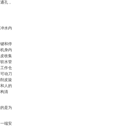
处通孔，
和冲水内
启键和停
，机身内
果皮收集
，软水管
，工作仓
的可动刀
着削皮旋
作和人的
结构清
目的是为
另一端安