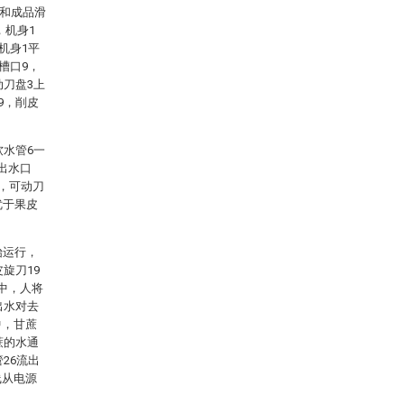
5和成品滑
，机身1
机身1平
槽口9，
动刀盘3上
9，削皮
软水管6一
出水口
定，可动刀
优于果皮
始运行，
旋刀19
中，人将
出水对去
中，甘蔗
蔗的水通
26流出
线从电源