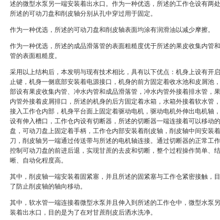
述的微型水泵另一端安装着出水口。作为一种优选，所述的工作仓设有两
所述的可动刀盘和削皮轴分别从孔中穿过用于固定。
作为一种优选，所述的可动刀盘和削皮轴表面均涂有润滑油以减少摩擦。
作为一种优选，所述的成品滑落管的表面粗糙度优于所述的果皮收集内管
管的表面粗糙度。
采用以上结构后，本发明与现有技术相比，具有以下优点：机身上设有开
止键，机身一侧底部安装着电源接口，机身的前方固定着收水池和皮屑池
部设有果皮收集内管、冲水内管和成品滑落管，冲水内管外接着排水管，
内管外接着皮屑排口，所述的机身的后方固定着水箱，水箱外接着软水管
接入工作仓内部，机身平台面上固定着驱动电机，驱动电机外伸出电机轴
设有伸入槽口，工作仓内设有切断器，所述的切断器一端连接着可以移动
盘，可动刀盘上固定着手柄，工作仓内部安装着削皮轴，削皮轴中间安装
刀，削皮轴另一端通过传送带与所述的电机轴连接。通过切断器的正常工
控制可动刀盘的前进后退，实现甘蔗的去皮和切断，整个过程操作简单、
晰、自动化程度高。
其中，削皮轴一端安装着固紧塞，并且所述的固紧塞与工作仓紧密接触，
了防止削皮轴的轴向移动。
其中，软水管一端连接着微型水泵并且伸入到所述的工作仓中，微型水泵
装着出水口，目的是为了在对甘蔗削皮后洒水洗净。