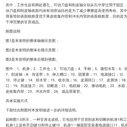
其中，工作仓设有两处通孔，可动刀盘和削皮轴分别从孔中穿过用于固定
动刀盘和削皮轴表面均涂有润滑油目的是为了减少摩擦提高使用寿命。其
滑落管的表面粗糙度优于果皮收集内管和冲水内管的表面粗糙度，目的是
干净完整的甘蔗成品。
附图说明
图1是本发明的整体轴侧示意图；
图2是本发明的整体右视示意图；
图3是本发明的整体后视剖视图。
图中，1、机身；2、工作仓；3、可动刀盘；4、手柄；5、微型水泵；6、
7、削皮轴；8、传送带；9、伸入槽口；10、固紧塞；11、电源接口；12
13、停止键；14、排水管；15、收水池；16、皮屑排口；17、皮屑池；18
口；19、削皮旋刀；20、切断器；21、电机轴；22、驱动电机；23、水箱
皮收集内管；25、冲水内管；26、成品滑落管。
具体实施方式
下面结合附图对本发明做进一步的详细说明。
如附图1-3所示，一种甘蔗去皮机，它包括用于甘蔗削皮和切断的机身1和工
机身1上设有开启键12和停止键13，机身1一侧底部安装着电源接口11，机