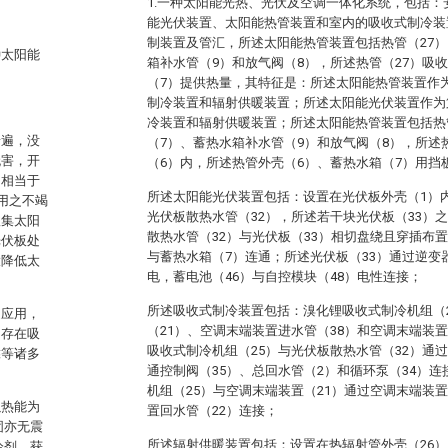
1.一种太阳能光热、光伏及空调一体化系统，包括
能光伏装置、太阳能热管装置和室内的吸收式制冷装
制装置及管汇，所述太阳能热管装置包括热管（27）
种太阳能
箱补水管（9）和放气阀（8），所述热管（27）吸
（7）提供热量，其特征是：所述太阳能热管装置作
制冷装置和辐射供暖装置；所述太阳能光伏装置作为
冷装置和辐射供暖装置；所述太阳能热管装置包括热
普遍，没
（7）、蓄热水箱补水管（9）和放气阀（8），所述
无害，开
（6）内，所述热管外壳（6）、蓄热水箱（7）用挡
约相当于
所述太阳能光伏装置包括：设置在光伏板外壳（1）内
用之不竭
光伏板散热水管（32），所述若干块光伏板（33）之
收集太阳
散热水管（32）与光伏板（33）相切盘绕且穿插布
光伏板处
与蓄热水箱（7）连通；所述光伏板（33）通过逆变器
大降低太
电，蓄电池（46）与自控模块（48）电性连接；
所述吸收式制冷装置包括：溴化锂吸收式制冷机组（
泛应用，
（21）、空调末端装置进水管（38）和空调末端装
不存在吸
吸收式制冷机组（25）与光伏板散热水管（32）通
靠等诸多
通控制阀（35）、总回水管（2）和循环泵（34）
机组（25）与空调末端装置（21）通过空调末端装
以热能为
置回水管（22）连接；
固亦无震
所述辐射供暖装置包括：设置在热辐射管外壳（26）
冷剂，获