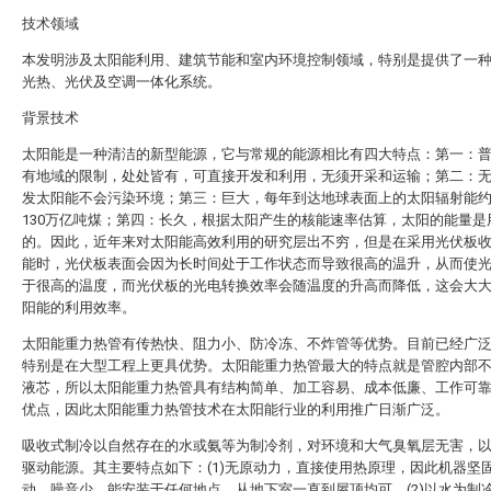
技术领域
本发明涉及太阳能利用、建筑节能和室内环境控制领域，特别是提供了一
光热、光伏及空调一体化系统。
背景技术
太阳能是一种清洁的新型能源，它与常规的能源相比有四大特点：第一：
有地域的限制，处处皆有，可直接开发和利用，无须开采和运输；第二：
发太阳能不会污染环境；第三：巨大，每年到达地球表面上的太阳辐射能
130万亿吨煤；第四：长久，根据太阳产生的核能速率估算，太阳的能量是
的。因此，近年来对太阳能高效利用的研究层出不穷，但是在采用光伏板
能时，光伏板表面会因为长时间处于工作状态而导致很高的温升，从而使
于很高的温度，而光伏板的光电转换效率会随温度的升高而降低，这会大
阳能的利用效率。
太阳能重力热管有传热快、阻力小、防冷冻、不炸管等优势。目前已经广
特别是在大型工程上更具优势。太阳能重力热管最大的特点就是管腔内部
液芯，所以太阳能重力热管具有结构简单、加工容易、成本低廉、工作可
优点，因此太阳能重力热管技术在太阳能行业的利用推广日渐广泛。
吸收式制冷以自然存在的水或氨等为制冷剂，对环境和大气臭氧层无害，
驱动能源。其主要特点如下：(1)无原动力，直接使用热原理，因此机器坚
动，噪音少，能安装于任何地点，从地下室一直到屋顶均可。(2)以水为制