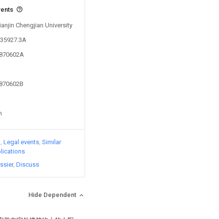
vents
ianjin Chengjian University
035927.3A
8870602A
8870602B
n
)
Legal events
Similar
lications
ssier
Discuss
Hide Dependent