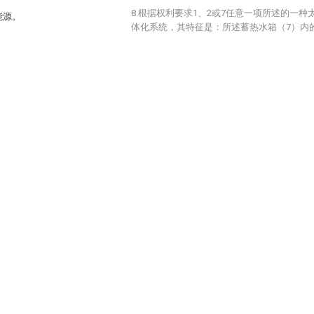
8.根据权利要求1、2或7任意一项所述的一
能源。
体化系统，其特征是：所述蓄热水箱（7）内