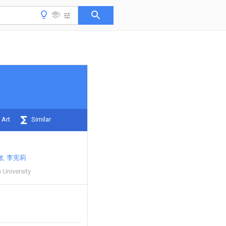
 Art
Similar
敏
李宪莉
 University