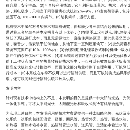
得容易，安全性高。(3)可直接利用热源，它可利用低压蒸汽、热水，甚至
热，耗电极少，只相当于同容量离心式机的2％--9％。(4)变负荷容易，制
范围可在10％--100％内调节。(5)结构简单，运行方便。
现有技术中虽然对各项技术都深有研究，但却缺少将三者结合起来的应用
通过将三者的结合使本发明具有以下优势：(1)在夏季工况可以实现以热制
降低了系统运行成本，而且无需原动力，直接使用热原理，因此机器坚固
动，噪音少，能安装于任何地点，从地下室一直到屋顶均可；(2)变负荷容
量调节范围广在10％--100％内；(3)合理利用溴化锂吸收式制冷机组中吸
器产生的余热供应生活热水；(4)本系统通过管路的巧妙设计可以使光伏板
处于工作状态而产生的热量转移到热水管中，不仅可以有效降低光伏板表
提高光伏板的光电转换效率，而且使这部分热量得到了合理利用，可以降
行成本；(5)本系统在冬季不仅可以进行辐射供暖，而且可以转换成热风系
暖，还可以同时进行辐射供暖和热风供暖。
发明内容
针对现有技术中结构上的不足，本发明的目的是提供一种太阳能光热、光
一体化系统，可将太阳能光伏、太阳能光热和吸收式制冷有机结合起来。
为实现上述目的，本发明采用的技术方案是提供一种太阳能光热、光伏及
化系统，该系统包括回流管、挡板、回风管、热管外壳、热管、蓄热水箱
加热器、蓄热水箱补水管、热辐射管进水管、送风管、生活热水箱进水管