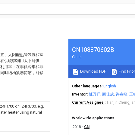
CN108870602B
装置、太阳能热管装置和室
China
于在供暖季利用太阳能供
能利用率；在非供冷季和非
Download PDF
Find Prior
；同时结构紧凑简洁，能够
Other languages
English
Inventor
姚万祥
商佳成
许春峰
王
Current Assignee
Tianjin Chengjian
24F1/00 or F24F3/00, e.g.
ter heater using natural
Worldwide applications
2018
CN