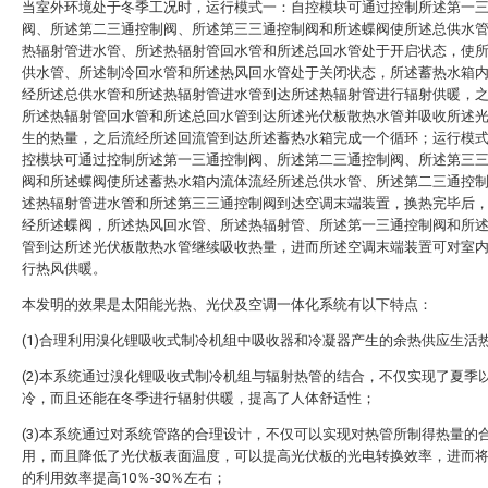
当室外环境处于冬季工况时，运行模式一：自控模块可通过控制所述第一
阀、所述第二三通控制阀、所述第三三通控制阀和所述蝶阀使所述总供水
热辐射管进水管、所述热辐射管回水管和所述总回水管处于开启状态，使
供水管、所述制冷回水管和所述热风回水管处于关闭状态，所述蓄热水箱
经所述总供水管和所述热辐射管进水管到达所述热辐射管进行辐射供暖，
所述热辐射管回水管和所述总回水管到达所述光伏板散热水管并吸收所述
生的热量，之后流经所述回流管到达所述蓄热水箱完成一个循环；运行模
控模块可通过控制所述第一三通控制阀、所述第二三通控制阀、所述第三
阀和所述蝶阀使所述蓄热水箱内流体流经所述总供水管、所述第二三通控
述热辐射管进水管和所述第三三通控制阀到达空调末端装置，换热完毕后
经所述蝶阀，所述热风回水管、所述热辐射管、所述第一三通控制阀和所
管到达所述光伏板散热水管继续吸收热量，进而所述空调末端装置可对室
行热风供暖。
本发明的效果是太阳能光热、光伏及空调一体化系统有以下特点：
(1)合理利用溴化锂吸收式制冷机组中吸收器和冷凝器产生的余热供应生活
(2)本系统通过溴化锂吸收式制冷机组与辐射热管的结合，不仅实现了夏季
冷，而且还能在冬季进行辐射供暖，提高了人体舒适性；
(3)本系统通过对系统管路的合理设计，不仅可以实现对热管所制得热量的
用，而且降低了光伏板表面温度，可以提高光伏板的光电转换效率，进而
的利用效率提高10％-30％左右；