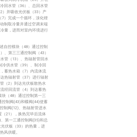
冷回水管（36）、总回水管
2）并吸收光伏板（33）产
（7）完成一个循环，溴化锂
驱动制取冷量并通过空调末端
应冷量，进而对室内环境进行
述自控模块（48）通过控制
2）、第三三通控制阀（43）
进水管（13）、热辐射管回水
制冷供水管（39）、制冷回
态，蓄热水箱（7）内流体流
到达热辐射管（37）进行辐射
水管（2）到达光伏板散热水
后流经回流管（4）到达蓄热
模块（48）通过控制第一三
控制阀(43)和蝶阀(44)使蓄
控制阀(12)、热辐射管进水
装置（21），换热完毕后流体
7)、第一三通控制阀(35)和总
收光伏板（33）的热量，进
行热风供暖。