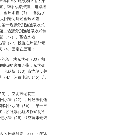
：安装在室外建筑物上的太阳
置、辐射供暖装置、电路控
、蓄热水箱（7）、蓄热水
收太阳能为所述蓄热水箱
为第一热源分别连通吸收式
第二热源分别连通吸收式制
管（27）、蓄热水箱
热管（27）设置在热管外壳
板（5）固定在屋顶；
的若干块光伏板（33）和
间以90°夹角连接，光伏板
置于光伏板（33）背光侧，并
（47）为蓄电池（46）充
25）、空调末端装置
置回水管（22），所述溴化锂
过制冷回水管（36）、第一三
连接，所述溴化锂吸收式制冷
置进水管（38）和空调末端装
内的热辐射管（37）；所述