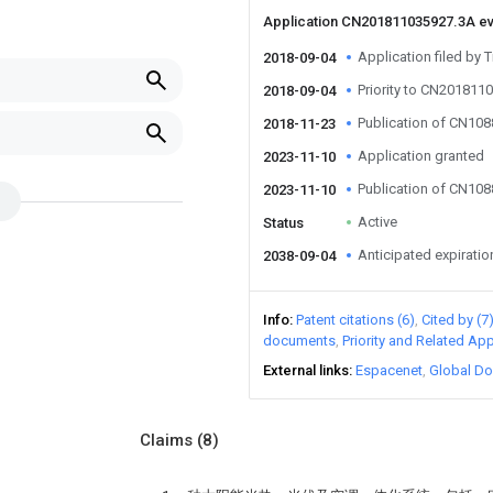
Application CN201811035927.3A e
Application filed by T
2018-09-04
Priority to CN201811
2018-09-04
Publication of CN10
2018-11-23
Application granted
2023-11-10
Publication of CN10
2023-11-10
Active
Status
Anticipated expiratio
2038-09-04
Info
Patent citations (6)
Cited by (7
documents
Priority and Related App
External links
Espacenet
Global Do
Claims
(8)