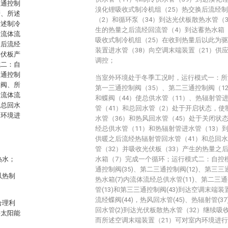
三通控制
溴化锂吸收式制冷机组（25）热交换后流经制
管、所述
（2）和循环泵（34）到达光伏板散热水管（3
所述制冷
生的热量之后流经回流管（4）到达蓄热水箱
内流体流
吸收式制冷机组（25）在收到热量后以此为
之后流经
装置进水管（38）向空调末端装置（21）供
光伏板产
调控；
式二：自
三通控制
当室外环境处于冬季工况时，运行模式一：所
制阀、所
第一三通控制阀（35）、第二三通控制阀（1
，流体流
和蝶阀（44）使总供水管（11）、热辐射管
述总回水
管（41）和总回水管（2）处于开启状态，使
内环境进
水管（36）和热风回水管（45）处于关闭状
经总供水管（11）和热辐射管进水管（13）
供暖之后流经热辐射管回水管（41）和总回
管（32）并吸收光伏板（33）产生的热量之
热水；
水箱（7）完成一个循环；运行模式二：自控
通控制阀(35)、第二三通控制阀(12)、第三三通
以热制
热水箱(7)内流体流经总供水管(11)、第二三通
管(13)和第三三通控制阀(43)到达空调末端
流经蝶阀(44)，热风回水管(45)、热辐射管(3
合理利
回水管(2)到达光伏板散热水管（32）继续吸
将太阳能
而所述空调末端装置（21）可对室内环境进