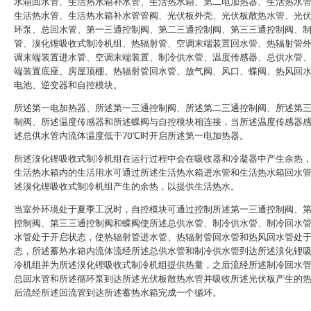
水箱回水管、生活热水箱补水管、生活热水箱、第二电加热器、生活热水
生活热水管、生活热水箱补水管管阀、光伏板外壳、光伏板散热水管、光
环泵、总回水管、第一三通控制阀、第二三通控制阀、第三三通控制阀、
管、溴化锂吸收式制冷机组、热辐射管、空调末端装置回水管、热辐射管
调末端装置进水管、空调末端装置、制冷供水管、温度传感器、总供水管
端装置底座、房屋顶棚、热辐射管回水管、放气阀、风口、蝶阀、热风回
电池、逆变器和自控模块。
所述第一电加热器、所述第一三通控制阀、所述第二三通控制阀、所述第
制阀、所述温度传感器和所述蝶阀与自控模块相连接，当所述温度传感器
述总供水管内流体温度低于70℃时开启所述第一电加热器。
所述溴化锂吸收式制冷机组在运行过程中会在吸收器和冷凝器中产生余热
生活热水箱内的生活用水可通过所述生活热水箱进水管和生活热水箱回水
述溴化锂吸收式制冷机组产生的余热，以提供生活热水。
当室外环境处于夏季工况时，自控模块可通过控制所述第一三通控制阀、
控制阀、第三三通控制阀和蝶阀使所述总供水管、制冷供水管、制冷回水
水管处于开启状态，使热辐射管进水管、热辐射管回水管和热风回水管处
态，所述蓄热水箱内流体流经所述总供水管和制冷供水管到达所述溴化锂
冷机组并为所述溴化锂吸收式制冷机组提供热量，之后流经所述制冷回水
总回水管和所述循环泵到达所述光伏板散热水管并吸收所述光伏板产生的
后流经所述回流管到达所述蓄热水箱完成一个循环。