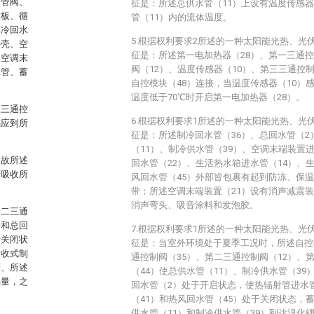
管管阀、
征是：所述总供水管（11）上设有温度传感器
伏板、循
管（11）内的流体温度。
制冷回水
5.根据权利要求2所述的一种太阳能光热、光
外壳、空
征是：所述第一电加热器（28）、第一三通控
、空调末
阀（12）、温度传感器（10）、第三三通控制
水管、蓄
自控模块（48）连接，当温度传感器（10）
温度低于70℃时开启第一电加热器（28）。
三三通控
6.根据权利要求1所述的一种太阳能光热、光
感应到所
征是：所述制冷回水管（36）、总回水管（2
（11）、制冷供水管（39）、空调末端装置
，故所述
回水管（22）、生活热水箱进水管（14）、
管吸收所
风回水管（45）外部皆包裹有起到防冻、保
带；所述空调末端装置（21）设有消声减震
消声弯头、吸音涂料和发泡胶。
第二三通
管和总回
7.根据权利要求1所述的一种太阳能光热、光
于关闭状
征是：当室外环境处于夏季工况时，所述自控
吸收式制
通控制阀（35）、第二三通控制阀（12）、
管、所述
（44）使总供水管（11）、制冷供水管（39
热量，之
回水管（2）处于开启状态，使热辐射管进水
（41）和热风回水管（45）处于关闭状态，
供水管（11）和制冷供水管（39）到达溴化