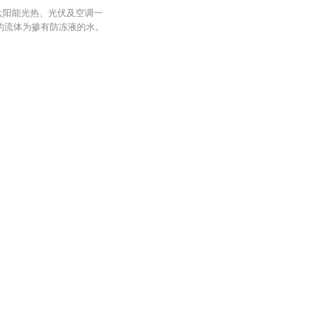
种太阳能光热、光伏及空调一
的流体为掺有防冻液的水。