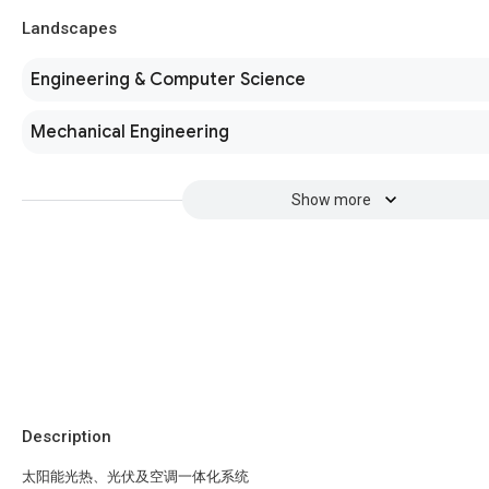
Landscapes
Engineering & Computer Science
Mechanical Engineering
Show more
Description
太阳能光热、光伏及空调一体化系统