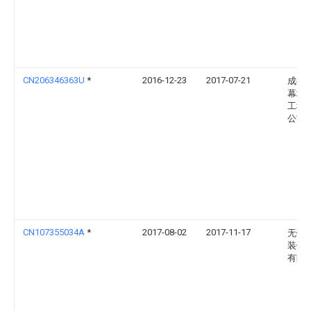
CN206346363U
*
2016-12-23
2017-07-21
成都
幕墙
工程
公司
CN107355034A
*
2017-08-02
2017-11-17
无锡
装饰
有限