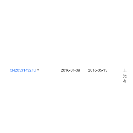
CN205314321U
*
2016-01-08
2016-06-15
上海
光电
有限