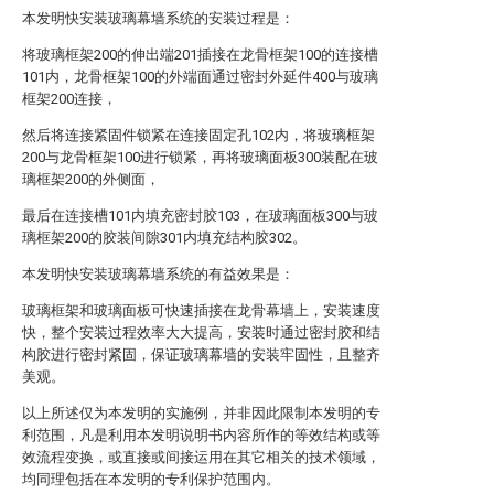
本发明快安装玻璃幕墙系统的安装过程是：
将玻璃框架200的伸出端201插接在龙骨框架100的连接槽
101内，龙骨框架100的外端面通过密封外延件400与玻璃
框架200连接，
然后将连接紧固件锁紧在连接固定孔102内，将玻璃框架
200与龙骨框架100进行锁紧，再将玻璃面板300装配在玻
璃框架200的外侧面，
最后在连接槽101内填充密封胶103，在玻璃面板300与玻
璃框架200的胶装间隙301内填充结构胶302。
本发明快安装玻璃幕墙系统的有益效果是：
玻璃框架和玻璃面板可快速插接在龙骨幕墙上，安装速度
快，整个安装过程效率大大提高，安装时通过密封胶和结
构胶进行密封紧固，保证玻璃幕墙的安装牢固性，且整齐
美观。
以上所述仅为本发明的实施例，并非因此限制本发明的专
利范围，凡是利用本发明说明书内容所作的等效结构或等
效流程变换，或直接或间接运用在其它相关的技术领域，
均同理包括在本发明的专利保护范围内。