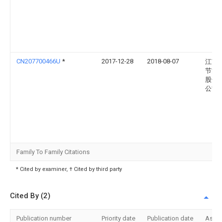
CN207700466U
*
2017-12-28
2018-08-07
江苏
节能
股份
公司
Family To Family Citations
* Cited by examiner, † Cited by third party
Cited By (2)
Publication number
Priority date
Publication date
Assi