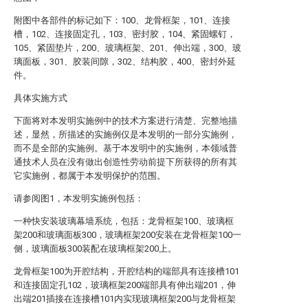
附图中各部件的标记如下：100、龙骨框架，101、连接
槽，102、连接固定孔，103、密封胶，104、紧固螺钉，
105、紧固垫片，200、玻璃框架、201、伸出端，300、玻
璃面板，301、胶装间隙，302、结构胶，400、密封外延
件。
具体实施方式
下面将对本发明实施例中的技术方案进行清楚、完整地描
述，显然，所描述的实施例仅是本发明的一部分实施例，
而不是全部的实施例。基于本发明中的实施例，本领域普
通技术人员在没有做出创造性劳动前提下所获得的所有其
它实施例，都属于本发明保护的范围。
请参阅图1，本发明实施例包括：
一种快安装玻璃幕墙系统，包括：龙骨框架100、玻璃框
架200和玻璃面板300，玻璃框架200安装在龙骨框架100一
侧，玻璃面板300装配在玻璃框架200上。
龙骨框架100为开腔结构，开腔结构的端部具有连接槽101
和连接固定孔102，玻璃框架200端部具有伸出端201，伸
出端201插接在连接槽101内实现玻璃框架200与龙骨框架