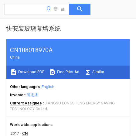
快安装玻璃幕墙系统
CN108018970A
China
Download PDF
Find Prior Art
Similar
Other languages
English
Inventor
陈志杰
Current Assignee
JIANGSU LONGSHENG ENERGY SAVING
TECHNOLOGY Co Ltd
Worldwide applications
2017
CN