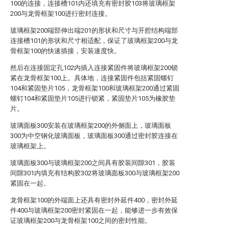
100的连接，连接槽101内还填充有密封胶103将玻璃框架
200与龙骨框架100进行密封连接。
玻璃框架200端部伸出端201的形状和尺寸与开腔结构端部
连接槽101的形状和尺寸相适配，保证了玻璃框架200与龙
骨框架100的快速插接，安装速度快。
然后在连接固定孔102内插入连接紧固件将玻璃框架200锁
紧在龙骨框架100上。具体地，连接紧固件包括紧固螺钉
104和紧固垫片105，龙骨框架100和玻璃框架200通过紧固
螺钉104和紧固垫片105进行锁紧，紧固垫片105为橡胶垫
片。
玻璃面板300安装在玻璃框架200的外侧面上，玻璃面板
300为中空钢化玻璃面板，玻璃面板300通过密封胶连接在
玻璃框架上。
玻璃面板300与玻璃框架200之间具有胶装间隙301，胶装
间隙301内填充有结构胶302将玻璃面板300与玻璃框架200
紧固在一起。
龙骨框架100的外端面上还具有密封外延件400，密封外延
件400与玻璃框架200密封紧固在一起，能够进一步有效保
证玻璃框架200与龙骨框架100之间的密封性能。