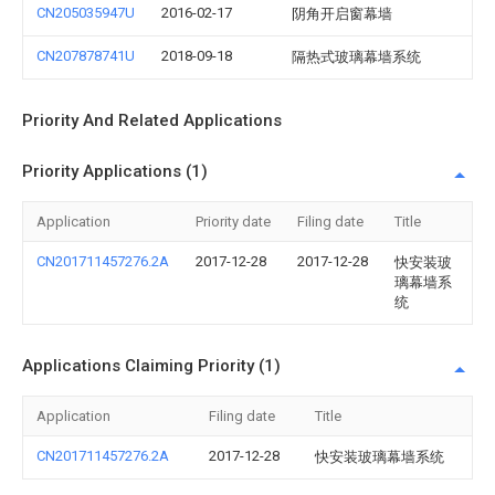
CN205035947U
2016-02-17
阴角开启窗幕墙
CN207878741U
2018-09-18
隔热式玻璃幕墙系统
Priority And Related Applications
Priority Applications (1)
Application
Priority date
Filing date
Title
CN201711457276.2A
2017-12-28
2017-12-28
快安装玻
璃幕墙系
统
Applications Claiming Priority (1)
Application
Filing date
Title
CN201711457276.2A
2017-12-28
快安装玻璃幕墙系统