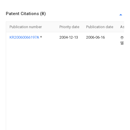
Patent Citations (8)
Publication number
Priority date
Publication date
Assi
KR20060066197A
*
2004-12-13
2006-06-16
주식
엘지