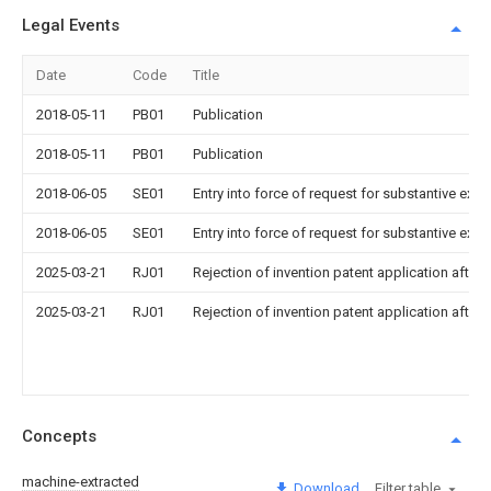
Legal Events
Date
Code
Title
2018-05-11
PB01
Publication
2018-05-11
PB01
Publication
2018-06-05
SE01
Entry into force of request for substantive exa
2018-06-05
SE01
Entry into force of request for substantive exa
2025-03-21
RJ01
Rejection of invention patent application after 
2025-03-21
RJ01
Rejection of invention patent application after 
Concepts
machine-extracted
Download
Filter table