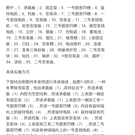
图中，1、承载板；2、固定架；3、一号圆形凹槽；4、旋
转电机；5、托板；6、安装块；7、二号圆形凹槽；8、一
号直线电机；9、安装板；10、安装盒；11、二号直线电
机；12、矩形安装板；13、三号圆形凹槽；14、微型直线
电机；15、立杆；16、载板；17、控制器；18、蓄电池；
19、三号安装板；20、圆孔；21、储雪桶；22、L形固定
板；23、凸柱；24、安装槽；25、电动推杆；26、连接
片；27、直角三角斜板；28、绝缘保护层；29、二号安装
块；30、短柱；31、轴承；32、H形安装架；33、圆杆；
34、滚轮；35、二号安装板。
具体实施方式
下面结合附图对本发明进行具体描述，如图1-5所示，一种
冬季除雪装置，包括承载板（1）,其特征在于，所述承载
板（1）内部为空腔结构，所述承载板（1）上表面一侧设
有固定架（2），所述承载板（1）上表面另一侧加工有一
号圆形凹槽（3），所述一号圆形凹槽（3）内设有旋转端
向上的旋转电机（4），所述旋转电机（4）旋转端设有托
板（5），所述托板（5）上表面设有安装块（6），所述
安装块（6）上表面加工有二号圆形凹槽（7），所述二号
圆形凹槽（7）内设有伸缩端向上的一号直线电机（8），