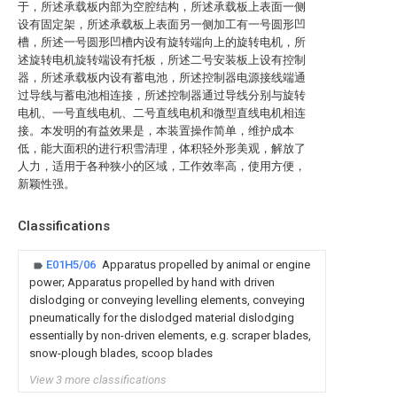
于，所述承载板内部为空腔结构，所述承载板上表面一侧
设有固定架，所述承载板上表面另一侧加工有一号圆形凹
槽，所述一号圆形凹槽内设有旋转端向上的旋转电机，所
述旋转电机旋转端设有托板，所述二号安装板上设有控制
器，所述承载板内设有蓄电池，所述控制器电源接线端通
过导线与蓄电池相连接，所述控制器通过导线分别与旋转
电机、一号直线电机、二号直线电机和微型直线电机相连
接。本发明的有益效果是，本装置操作简单，维护成本
低，能大面积的进行积雪清理，体积轻外形美观，解放了
人力，适用于各种狭小的区域，工作效率高，使用方便，
新颖性强。
Classifications
E01H5/06
Apparatus propelled by animal or engine
power; Apparatus propelled by hand with driven
dislodging or conveying levelling elements, conveying
pneumatically for the dislodged material dislodging
essentially by non-driven elements, e.g. scraper blades,
snow-plough blades, scoop blades
View 3 more classifications