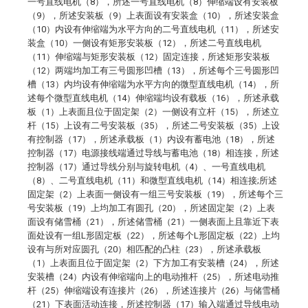
一号直线电机（8），所述一号直线电机（8）伸缩端设有安装板
（9），所述安装板（9）上表面设有安装盒（10），所述安装盒
（10）内设有伸缩端为水平方向的二号直线电机（11），所述安
装盒（10）一侧设有矩形安装板（12），所述二号直线电机
（11）伸缩端与矩形安装板（12）固定连接，所述矩形安装板
（12）两端均加工有三号圆形凹槽（13），所述每个三号圆形凹
槽（13）内均设有伸缩端为水平方向的微型直线电机（14），所
述每个微型直线电机（14）伸缩端均设有载板（16），所述承载
板（1）上表面且位于固定架（2）一侧设有立杆（15），所述立
杆（15）上设有二号安装板（35），所述二号安装板（35）上设
有控制器（17），所述承载板（1）内设有蓄电池（18），所述
控制器（17）电源接线端通过导线与蓄电池（18）相连接，所述
控制器（17）通过导线分别与旋转电机（4）、一号直线电机
（8）、二号直线电机（11）和微型直线电机（14）相连接;所述
固定架（2）上表面一侧设有一组三号安装板（19），所述每个三
号安装板（19）上均加工有圆孔（20），所述固定架（2）上表
面设有储雪桶（21），所述储雪桶（21）一侧表面上且靠近下表
面处设有一组L形固定板（22），所述每个L形固定板（22）上均
设有与所对应圆孔（20）相匹配的凸柱（23），所述承载板
（1）上表面且位于固定架（2）下方加工有安装槽（24），所述
安装槽（24）内设有伸缩端向上的电动推杆（25），所述电动推
杆（25）伸缩端设有连接片（26），所述连接片（26）与储雪桶
（21）下表面活动连接，所述控制器（17）输入端通过导线电动