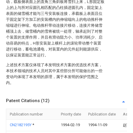
动，载板侧表面上的直角三角斜板将雪扫上来，L形固定板
上的上与所对应圆孔相匹配的凸柱插进圆孔内，固定架上
表面的储雪桶才能与三号安装板连接，承载板上表面且位
于固定架下方加工的安装槽内的伸缩端向上的电动推杆伸
缩端进行伸缩。电动推杆带动连接片移动，连接片将储雪
桶顶上去，储雪桶内的雪将被统一处理，轴承起到了对整
个装置的支撑作用，并且有滑动阻力小、功率消耗少、启
动容易的特点，H形安装架上横杆上的滚轮带动整个装置
进行移动，蓄电池通电，对装置内的元件起到能源供应，
以保证装置能正常运行。
上述技术方案仅体现了本发明技术方案的优选技术方案，
本技术领域的技术人员对其中某些部分所可能做出的一些
变动均体现了本发明的原理，属于本发明的保护范围之
内。
Patent Citations (12)
Publication number
Priority date
Publication date
Assi
CN2182195Y
*
1994-02-19
1994-11-09
赵万