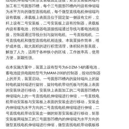
线电机伸缩端与矩形安装板固定连接，矩形安装板两端均
加工有三号圆形凹槽，每个三号圆形凹槽内均设有伸缩端
为水平方向的微型直线电机，每个微型直线电机伸缩端均
设有载板，承载板上表面且位于固定架一侧设有立杆，立
杆上设有二号安装板，二号安装板上设有控制器，承载板
内设有蓄电池，控制器电源接线端通过导线与蓄电池相连
接，控制器通过导线分别与旋转电机、一号直线电机、二
号直线电机和微型直线电机相连接。本装置操作简单，维
护成本低，能大面积的进行积雪清理，体积轻外形美观，
解放了人力，适用于各种狭小的区域，工作效率高，使用
方便，新颖性强。
在本实施方案中，装置上设有型号为6-DZM-14的蓄电池，
蓄电池提供电能给型号为MAM-200的控制器，按动控制器
上的开关，装置启动。一号圆形凹槽内的旋转端向上的旋
转电机旋转端进行旋转，旋转电机带动托板与托板上表面
的安装块进行移动，安装块上表面加工的二号圆形凹槽内
伸缩端向上的一号直线电机伸缩端进行伸缩，一号直线电
机带动安装板与安装板上表面的安装盒进行移动，安装盒
内伸缩端为水平方向的二号直线电机伸缩端进行伸缩，二
号直线电机带动安装盒一侧的矩形安装板进行移动，矩形
安装板两端加工的三号圆形凹槽内的伸缩端为水平方向的
微型直线电机伸缩端进行伸缩，微型直线电机带动载板移