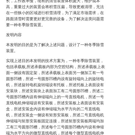
长，工作效率慢，现有的清雪装置体积庞大，维护成本
高，重量过大的装置会将积雪压扁，导致更难清理，无法
在一些狭小的区域进行积雪清理，为了满足市场需求，在
路面清雪时需要更好更完善的设备，为了解决这类问题需
要一种冬季除雪装置。
发明内容
本发明的目的是为了解决上述问题，设计了一种冬季除雪
装置。
实现上述目的本发明的技术方案为，一种冬季除雪装置，
包括承载板,所述承载板内部为空腔结构，所述承载板上表
面一侧设有固定架，所述承载板上表面另一侧加工有一号
圆形凹槽，所述一号圆形凹槽内设有旋转端向上的旋转电
机，所述旋转电机旋转端设有托板，所述托板上表面设有
安装块，所述安装块上表面加工有二号圆形凹槽，所述二
号圆形凹槽内设有伸缩端向上的一号直线电机，所述一号
直线电机伸缩端设有安装板，所述安装板上表面设有安装
盒，所述安装盒内设有伸缩端为水平方向的二号直线电
机，所述安装盒一侧设有矩形安装板，所述二号直线电机
伸缩端与矩形安装板固定连接，所述矩形安装板两端均加
工有三号圆形凹槽，所述每个三号圆形凹槽内均设有伸缩
端为水平方向的微型直线电机，所述每个微型直线电机伸