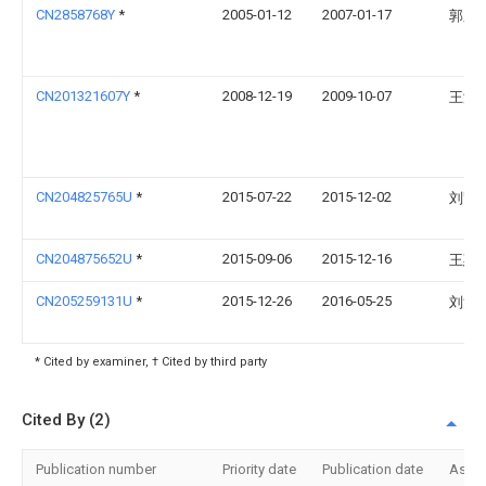
CN2858768Y
*
2005-01-12
2007-01-17
郭胜
CN201321607Y
*
2008-12-19
2009-10-07
王海
CN204825765U
*
2015-07-22
2015-12-02
刘贤
CN204875652U
*
2015-09-06
2015-12-16
王惠
CN205259131U
*
2015-12-26
2016-05-25
刘汉
* Cited by examiner, † Cited by third party
Cited By (2)
Publication number
Priority date
Publication date
Assi