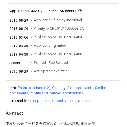
Application CN201711069563.6A events
Application filed by Individual
2016-08-29
Priority to CN201711069563.6A
2016-08-29
Publication of CN107761648A
2018-03-06
Application granted
2019-04-30
Publication of CN107761648B
2019-04-30
Expired - Fee Related
Status
Anticipated expiration
2036-08-29
Info
Patent citations (12)
Cited by (2)
Legal events
Similar
documents
Priority and Related Applications
External links
Espacenet
Global Dossier
Discuss
Abstract
本发明公开了一种冬季除雪装置，包括承载板,其特征在