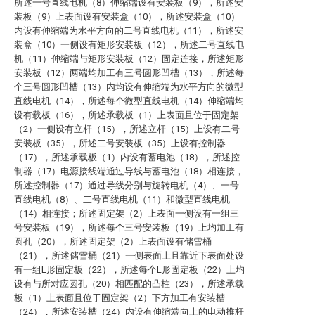
所述一号直线电机（8）伸缩端设有安装板（9），所述安
装板（9）上表面设有安装盒（10），所述安装盒（10）
内设有伸缩端为水平方向的二号直线电机（11），所述安
装盒（10）一侧设有矩形安装板（12），所述二号直线电
机（11）伸缩端与矩形安装板（12）固定连接，所述矩形
安装板（12）两端均加工有三号圆形凹槽（13），所述每
个三号圆形凹槽（13）内均设有伸缩端为水平方向的微型
直线电机（14），所述每个微型直线电机（14）伸缩端均
设有载板（16），所述承载板（1）上表面且位于固定架
（2）一侧设有立杆（15），所述立杆（15）上设有二号
安装板（35），所述二号安装板（35）上设有控制器
（17），所述承载板（1）内设有蓄电池（18），所述控
制器（17）电源接线端通过导线与蓄电池（18）相连接，
所述控制器（17）通过导线分别与旋转电机（4）、一号
直线电机（8）、二号直线电机（11）和微型直线电机
（14）相连接；所述固定架（2）上表面一侧设有一组三
号安装板（19），所述每个三号安装板（19）上均加工有
圆孔（20），所述固定架（2）上表面设有储雪桶
（21），所述储雪桶（21）一侧表面上且靠近下表面处设
有一组L形固定板（22），所述每个L形固定板（22）上均
设有与所对应圆孔（20）相匹配的凸柱（23），所述承载
板（1）上表面且位于固定架（2）下方加工有安装槽
（24），所述安装槽（24）内设有伸缩端向上的电动推杆