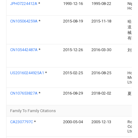
JPH07224412A
*
1993-12-16
1995-08-22
Nipp
Hodo 
CN105064259A
*
2015-08-19
2015-11-18
哈尔
道路
械装
有限
CN105442487A
*
2015-12-26
2016-03-30
刘汉
US20160244925A1
*
2015-02-25
2016-08-25
Hond
Motor
Ltd.
CN107653827A
*
2016-08-29
2018-02-02
夏爱
Family To Family Citations
CA2307797C
*
2000-05-04
2005-12-13
Ron A
Const
Ltd.