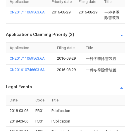
Application
Priority date
Filing date
Title
CN201711069563.6A
2016-08-29
2016-08-29
一种冬季
除雪装置
Applications Claiming Priority (2)
Application
Filing date
Title
CN201711069563.6A
2016-08-29
一种冬季除雪装置
CN201610746603.5A
2016-08-29
一种冬季除雪装置
Legal Events
Date
Code
Title
2018-03-06
PB01
Publication
2018-03-06
PB01
Publication