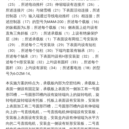
（25），所述电动推杆（25）伸缩端设有连接片（26），
所述连接片（26）与储雪桶（21）下表面活动连接，所述
控制器（17）输入端通过导线电动推杆（25）相连接；所
述控制器（17）的型号为MAM-200；所述每个载板（16）
的纵截面为L形；所述每个载板（16）侧表面上处均设有
直角三角斜板（27）；所述承载板（1）上设有绝缘保护
层（28）；所述承载板（1）下表面设有两组二号安装块
（29），所述每个二号安装块（29）下表面均设有短柱
（30），所述每个短柱（30）下端均套装有轴承（31），
所述每个轴承（31）下表面均设有H形安装架（32），所
述每个H形安装架（32）上均设有圆杆（33），所述每个
圆杆（33）上均设有滚轮（34）；所述蓄电池（18）的型
号为6-DZM-14。
本实施方案的特点为，承载板内部为空腔结构，承载板上
表面一侧设有固定架，承载板上表面另一侧加工有一号圆
形凹槽，一号圆形凹槽内设有旋转端向上的旋转电机，旋
转电机旋转端设有托板，托板上表面设有安装块，安装块
上表面加工有二号圆形凹槽，二号圆形凹槽内设有伸缩端
向上的一号直线电机，一号直线电机伸缩端设有安装板，
安装板上表面设有安装盒，安装盒内设有伸缩端为水平方
向的二号直线电机，安装盒一侧设有矩形安装板，二号直