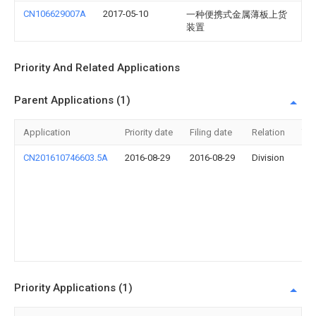
CN106629007A
2017-05-10
一种便携式金属薄板上货
装置
Priority And Related Applications
Parent Applications (1)
Application
Priority date
Filing date
Relation
Titl
CN201610746603.5A
2016-08-29
2016-08-29
Division
一
种
冬
季
除
雪
装
置
Priority Applications (1)