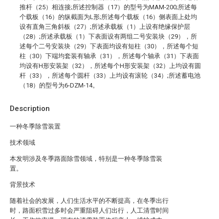
推杆（25）相连接;所述控制器（17）的型号为MAM-200;所述每
个载板（16）的纵截面为L形;所述每个载板（16）侧表面上处均
设有直角三角斜板（27）;所述承载板（1）上设有绝缘保护层
（28）;所述承载板（1）下表面设有两组二号安装块（29），所
述每个二号安装块（29）下表面均设有短柱（30），所述每个短
柱（30）下端均套装有轴承（31），所述每个轴承（31）下表面
均设有H形安装架（32），所述每个H形安装架（32）上均设有圆
杆（33），所述每个圆杆（33）上均设有滚轮（34）;所述蓄电池
（18）的型号为6-DZM-14。
Description
一种冬季除雪装置
技术领域
本发明涉及冬季路面除雪领域，特别是一种冬季除雪装
置。
背景技术
随着社会的发展，人们生活水平的不断提高，在冬季出行
时，路面积雪过多时会严重阻碍人们出行，人工清雪时间