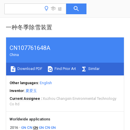
一种冬季除雪装置
CN107761648A
China
Download PDF
Find Prior Art
Similar
Other languages
English
Inventor
夏爱玉
Current Assignee
Xuzhou Changxin Environmental Technology
Co ltd
Worldwide applications
2016
CN
CN
CN
CN
CN
CN