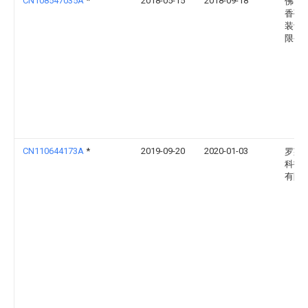
CN108547035A
*
2018-05-15
2018-09-18
佛山
香蒂
装设
限公
CN110644173A
*
2019-09-20
2020-01-03
罗莱
科技
有限