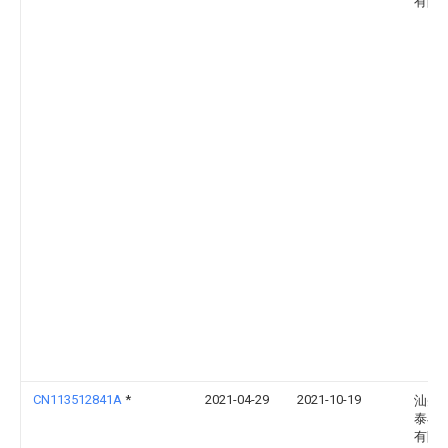
有限
CN113512841A
*
2021-04-29
2021-10-19
汕头
泰丰
有限