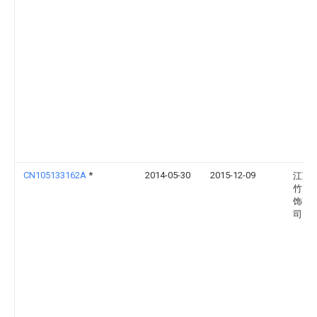
CN105133162A
*
2014-05-30
2015-12-09
江苏
竹国
饰有
司