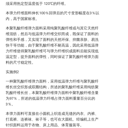
须采用热定型温度低于 120℃的纤维。
本弹力纤维面料伸长100％回弹后的尺寸变形幅度在3％以
内，高于国家标准。
本聚乳酸纤维弹力面料采用纯聚乳酸纤维或与其它天然纤
维混纺，然后与低温弹力纤维交织而成，既保证了面料的
弹性和手感，又实现了面料的天然环保、抑菌亲肤、易洗
快干等功能，由于聚乳酸纤维不耐高温，因此采用低温弹
力纤维使得聚乳酸纤维可与弹力纤维织成面料后能实现低
温定型，提升面料的弹性，同时保证了聚乳酸纤维弹力面
料的尺寸稳定性。
实施例2
一种聚乳酸纤维弹力面料，采用低温弹力纤维与聚乳酸纤
维长丝交织形成双圈结构，所述的聚乳酸纤维采用纯纺聚
乳酸纤维长丝，本聚乳酸纤维弹力面料中聚乳酸纤维含量
为97％，所述的低温弹力纤维占弹力面料重量百分比的
3％。
本弹力面料可直接在小圆机上织造成无缝的内衣、内裤、
打底裤、连裤袜、袜子等，也可在大圆机、经编机上生产
针织面料运用于衣物、床上用品、体育服装等。