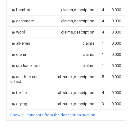
bamboo
claims,description
4
0.000
cashmere
claims,description
4
0.000
wool
claims,description
4
0.000
alkenes
claims
1
0.000
olefin
claims
1
0.000
urethane fiber
claims
1
0.000
anti-bacterial
abstract,description
5
0.000
effect
textile
abstract,description
4
0.000
drying
abstract,description
3
0.000
Show all concepts from the description section