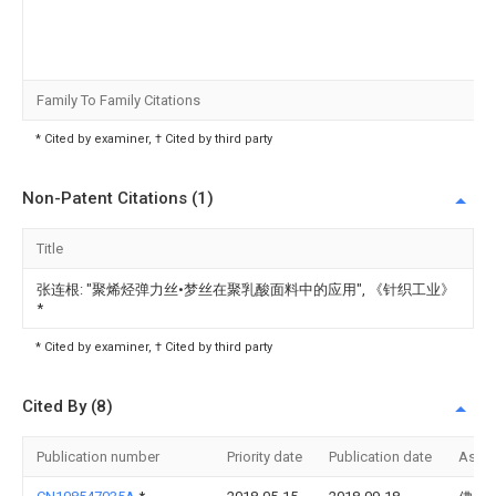
Family To Family Citations
* Cited by examiner, † Cited by third party
Non-Patent Citations (1)
Title
张连根: "聚烯烃弹力丝•梦丝在聚乳酸面料中的应用", 《针织工业》
*
* Cited by examiner, † Cited by third party
Cited By (8)
Publication number
Priority date
Publication date
Assi