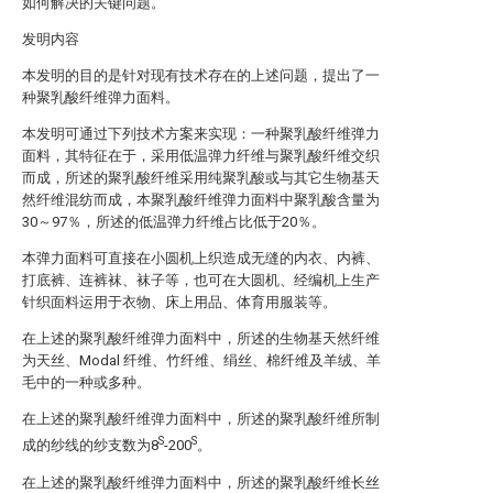
如何解决的关键问题。
发明内容
本发明的目的是针对现有技术存在的上述问题，提出了一
种聚乳酸纤维弹力面料。
本发明可通过下列技术方案来实现：一种聚乳酸纤维弹力
面料，其特征在于，采用低温弹力纤维与聚乳酸纤维交织
而成，所述的聚乳酸纤维采用纯聚乳酸或与其它生物基天
然纤维混纺而成，本聚乳酸纤维弹力面料中聚乳酸含量为
30～97％，所述的低温弹力纤维占比低于20％。
本弹力面料可直接在小圆机上织造成无缝的内衣、内裤、
打底裤、连裤袜、袜子等，也可在大圆机、经编机上生产
针织面料运用于衣物、床上用品、体育用服装等。
在上述的聚乳酸纤维弹力面料中，所述的生物基天然纤维
为天丝、Modal 纤维、竹纤维、绢丝、棉纤维及羊绒、羊
毛中的一种或多种。
在上述的聚乳酸纤维弹力面料中，所述的聚乳酸纤维所制
S
S
成的纱线的纱支数为8
-200
。
在上述的聚乳酸纤维弹力面料中，所述的聚乳酸纤维长丝