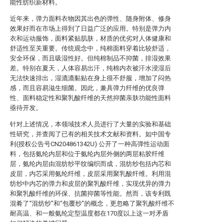
能性纺织新材料。
近年来，弹力面料衣物因其出色的弹性、随身附体、修身
效果好而在市场上得到了日益广泛的应用。特别是弹力内
衣和运动服饰，面料紧贴肌肤，材质的优劣对人体健康和
舒适性至关重要。传统观念中，纯棉面料穿着比较舒适，
安全环保，而且吸湿性好。但纯棉制品不抑菌，排湿效果
差。特别在夏天，人体容易出汗，纯棉内衣被汗水浸湿后
无法快速排出，湿漉漉黏贴在身上很不舒服，增加了闷热
感，而且容易滋生细菌。因此，兼具弹力纤维的优良弹
性、面料稳定性和聚乳酸纤维的天然抑菌亲肤功能性面料
亟待开发。
针对上述情况，本领域技术人员进行了大量的实验和基础
性研究，并查阅了已有的相关技术文献和资料。如中国专
利(授权公告号CN204861342U) 公开了一种高弹性运动面
料，包括氨纶内层和位于氨纶内层外侧的两层粘胶纤维
层，氨纶内层由混纺纱平纹编织而成，混纺纱包括内芯和
皮层，内芯采用氨纶纤维，皮层采用聚乳酸纤维。利用混
纺纱中内芯的弹力和皮层的聚乳酸纤维，实现优异的弹力
和聚乳酸纤维的环保、抗菌抑菌等性能。然而，该专利既
混肴了“混纺纱”和“包覆纱”的概念，更忽略了聚乳酸纤维不
耐高温、和一般氨纶定型温度都在170度以上这一对矛盾