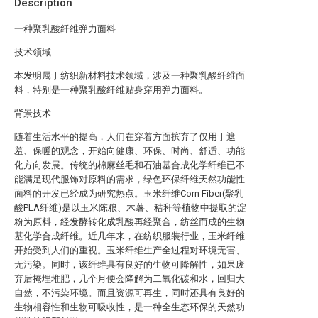
Description
一种聚乳酸纤维弹力面料
技术领域
本发明属于纺织新材料技术领域，涉及一种聚乳酸纤维面
料，特别是一种聚乳酸纤维贴身穿用弹力面料。
背景技术
随着生活水平的提高，人们在穿着方面摈弃了仅用于遮
羞、保暖的观念，开始向健康、环保、时尚、舒适、功能
化方向发展。传统的棉麻丝毛和石油基合成化学纤维已不
能满足现代服饰对原料的需求，绿色环保纤维天然功能性
面料的开发已经成为研究热点。玉米纤维Corn Fiber(聚乳
酸PLA纤维)是以玉米陈粮、木薯、秸秆等植物中提取的淀
粉为原料，经发酵转化成乳酸再经聚合，纺丝而成的生物
基化学合成纤维。近几年来，在纺织服装行业，玉米纤维
开始受到人们的重视。玉米纤维生产全过程对环境无害、
无污染。同时，该纤维具有良好的生物可降解性，如果废
弃后掩埋堆肥，几个月便会降解为二氧化碳和水，回归大
自然，不污染环境。而且资源可再生，同时还具有良好的
生物相容性和生物可吸收性，是一种全生态环保的天然功