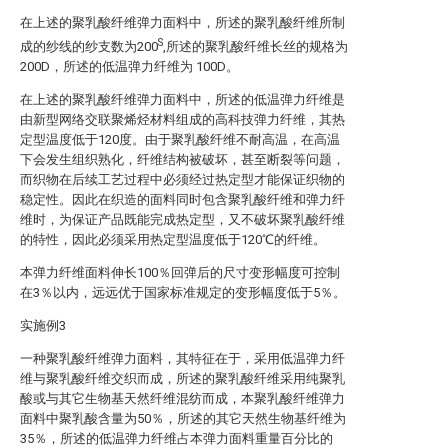
在上述的聚乳酸纤维弹力面料中，所述的聚乳酸纤维所制
S
成的纱线的纱支数为200
,所述的聚乳酸纤维长丝的规格为
200D，所述的低温弹力纤维为 100D。
在上述的聚乳酸纤维弹力面料中，所述的低温弹力纤维是
由新型网络交联聚烯烃材料组成的高科技弹力纤维，其热
定型温度低于120度。由于聚乳酸纤维不耐高温，在高温
下会发生组织熟化，纤维结构被破坏，甚至断裂等问题，
而织物在后续工艺过程中必须经过热定型才能保证织物的
稳定性。因此在织造的面料同时包含聚乳酸纤维和弹力纤
维时，为保证产品既能完成热定型，又不破坏聚乳酸纤维
的特性，因此必须采用热定型温度低于120℃的纤维。
本弹力纤维面料伸长100％回弹后的尺寸变形幅度可控制
在3％以内，远远优于国家标准规定的变形幅度低于5％。
实施例3
一种聚乳酸纤维弹力面料，其特征在于，采用低温弹力纤
维与聚乳酸纤维交织而成，所述的聚乳酸纤维采用纯聚乳
酸或与其它生物基天然纤维混纺而成，本聚乳酸纤维弹力
面料中聚乳酸含量为50％，所述的其它天然生物基纤维为
35％，所述的低温弹力纤维占本弹力面料重量百分比的