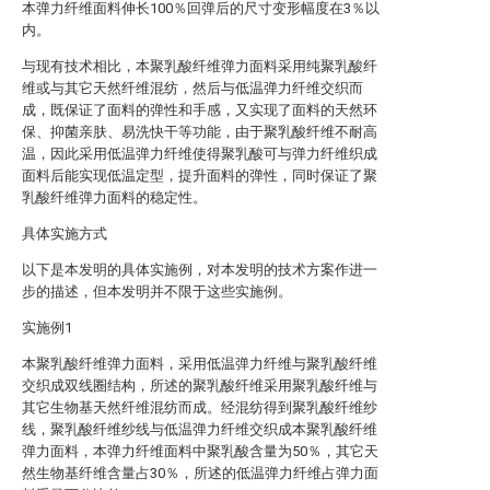
本弹力纤维面料伸长100％回弹后的尺寸变形幅度在3％以
内。
与现有技术相比，本聚乳酸纤维弹力面料采用纯聚乳酸纤
维或与其它天然纤维混纺，然后与低温弹力纤维交织而
成，既保证了面料的弹性和手感，又实现了面料的天然环
保、抑菌亲肤、易洗快干等功能，由于聚乳酸纤维不耐高
温，因此采用低温弹力纤维使得聚乳酸可与弹力纤维织成
面料后能实现低温定型，提升面料的弹性，同时保证了聚
乳酸纤维弹力面料的稳定性。
具体实施方式
以下是本发明的具体实施例，对本发明的技术方案作进一
步的描述，但本发明并不限于这些实施例。
实施例1
本聚乳酸纤维弹力面料，采用低温弹力纤维与聚乳酸纤维
交织成双线圈结构，所述的聚乳酸纤维采用聚乳酸纤维与
其它生物基天然纤维混纺而成。经混纺得到聚乳酸纤维纱
线，聚乳酸纤维纱线与低温弹力纤维交织成本聚乳酸纤维
弹力面料，本弹力纤维面料中聚乳酸含量为50％，其它天
然生物基纤维含量占30％，所述的低温弹力纤维占弹力面