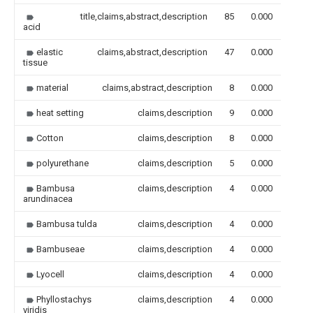
title,claims,abstract,description
85
0.000
acid
elastic
claims,abstract,description
47
0.000
tissue
material
claims,abstract,description
8
0.000
heat setting
claims,description
9
0.000
Cotton
claims,description
8
0.000
polyurethane
claims,description
5
0.000
Bambusa
claims,description
4
0.000
arundinacea
Bambusa tulda
claims,description
4
0.000
Bambuseae
claims,description
4
0.000
Lyocell
claims,description
4
0.000
Phyllostachys
claims,description
4
0.000
viridis