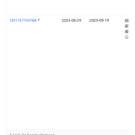
CN116770478A
*
2023-06-29
2023-09-19
桐乡
家那
服饰
公司