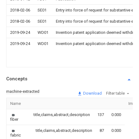
2018-02-06
SE01
Entry into force of request for substantive exa
2018-02-06
SE01
Entry into force of request for substantive exa
2019-09-24
WD01
Invention patent application deemed withdrawn
2019-09-24
WD01
Invention patent application deemed withdrawn
Concepts
machine-extracted
Download
Filter table
Name
Imag
title,claims,abstract,description
137
0.000
fiber
title,claims,abstract,description
87
0.000
fabric