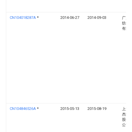
CN104018287A
*
2014-06-27
2014-09-03
广东
纺织
有限
CN104846526A
*
2015-05-13
2015-08-19
上海
杰纺
股份
公司