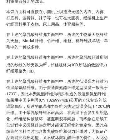
料重量百分比的20％。
本弹力面料可直接在小圆机上织造成无缝的内衣、内裤、
打底裤、连裤袜、袜子等，也可在大圆机、经编机上生产
针织面料用于衣物、床上用品、体育服装等。
在上述的聚乳酸纤维弹力面料中，所述的生物基天然纤维
为天丝、Modal 纤维、竹纤维、绢丝、棉纤维及羊绒、羊
毛中的一种或多种。
在上述的聚乳酸纤维弹力面料中，所述的聚乳酸纤维所制
S
成的纱线的纱支数为8
，长丝规格为10D,所述的低温弹力
纤维规格为10D。
在上述的聚乳酸纤维弹力面料中，所述的低温弹力纤维为
低温聚氨酯纤维。由于普通聚氨酯纤维定型温度一般高于
170℃，因此本聚氨酯纤维为特殊制造的低温聚氨酯纤维，
如采用中国专利号(CN 102899740B)公开的方法制造的低
温聚氨酯，所述的低温弹力纤维为热定型温度低于120℃的
纤维。由于聚乳酸纤维不耐高温，在高温下会发生组织熟
化，纤维结构被破坏，甚至断裂等问题，而织物在后续工
艺过程中必须经过热定型才能保证织物的稳定性。因此在
织造的面料同时包含聚乳酸纤维和弹力纤维时，为保证产
品既能完成热定型，又不破坏聚乳酸纤维的特性，因此必