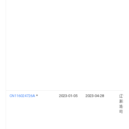
CN116024726A
*
2023-01-05
2023-04-28
辽宁
新材
造有
司