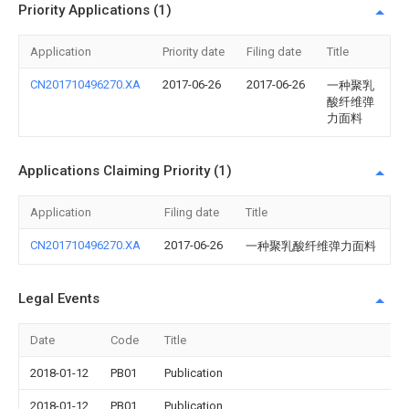
Priority Applications (1)
Application
Priority date
Filing date
Title
CN201710496270.XA
2017-06-26
2017-06-26
一种聚乳
酸纤维弹
力面料
Applications Claiming Priority (1)
Application
Filing date
Title
CN201710496270.XA
2017-06-26
一种聚乳酸纤维弹力面料
Legal Events
Date
Code
Title
2018-01-12
PB01
Publication
2018-01-12
PB01
Publication