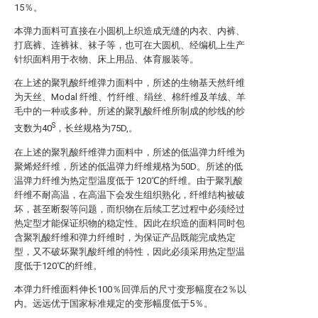
15％。
本弹力面料可直接在小圆机上织造成无缝的内衣、内裤、
打底裤、连裤袜、袜子等，也可在大圆机、经编机上生产
针织面料用于衣物、床上用品、体育服装等。
在上述的聚乳酸纤维弹力面料中，所述的生物基天然纤维
为天丝、Modal 纤维、竹纤维、绢丝、棉纤维及羊绒、羊
毛中的一种或多种。所述的聚乳酸纤维所制成的纱线的纱
S
支数为40
，长丝规格为75D,。
在上述的聚乳酸纤维弹力面料中，所述的低温弹力纤维为
聚烯烃纤维，所述的低温弹力纤维规格为50D。所述的低
温弹力纤维为热定型温度低于 120℃的纤维。由于聚乳酸
纤维不耐高温，在高温下会发生组织熟化，纤维结构被破
坏，甚至断裂等问题，而织物在后续工艺过程中必须经过
热定型才能保证织物的稳定性。因此在织造的面料同时包
含聚乳酸纤维和弹力纤维时，为保证产品既能完成热定
型，又不破坏聚乳酸纤维的特性，因此必须采用热定型温
度低于120℃的纤维。
本弹力纤维面料伸长100％回弹后的尺寸变形幅度在2％以
内。远远优于国家标准规定的变形幅度低于5％。