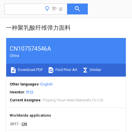
一种聚乳酸纤维弹力面料
CN107574546A
China
Download PDF
Find Prior Art
Similar
Other languages
English
Inventor
尚佳
Current Assignee
Puyang Yurun New Materials Co Ltd
Worldwide applications
2017
CN