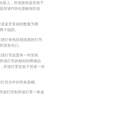
散热器上，所述散热器安装于
及所述PCB光源板电性连
所述蓝牙音箱的数量为两
两个端部。
所述灯体包括相连接的灯壳
所述发光口。
所述灯壳设置有一对安装
所述灯壳的相对的两侧边
，所述灯罩安装于所述一对
所灯壳为半封闭条形槽。
，所述灯壳和所述灯罩一体成