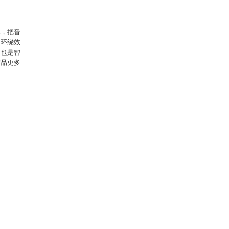
具，把音
和环绕效
，也是智
产品更多