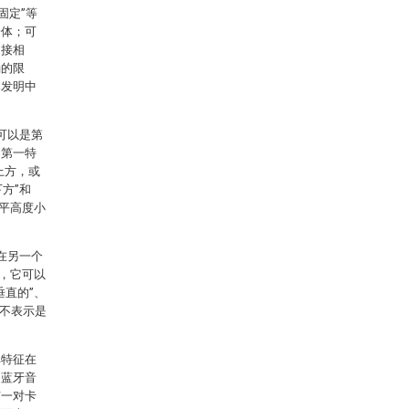
固定”等
一体；可
间接相
确的限
本发明中
可以是第
，第一特
上方，或
方”和
平高度小
在另一个
，它可以
直的”、
并不表示是
其特征在
述蓝牙音
有一对卡