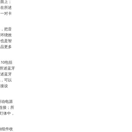
侧面上；
置在所述
述一对卡
具，把音
和环绕效
，也是智
产品更多
10包括
，所述蓝牙
所述蓝牙
此，可以
连接设
驱动电源
连接；所
灯体中，
响组件收