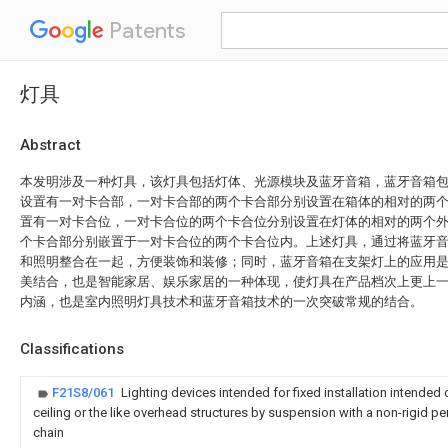
Patents
灯具
Abstract
本发明涉及一种灯具，该灯具包括灯体、光源模块及蓝牙音箱，蓝牙音箱
设置有一对卡合部，一对卡合部的两个卡合部分别设置在箱体的相对的两
置有一对卡合位，一对卡合位的两个卡合位分别设置在灯体的相对的两个
个卡合部分别嵌置于一对卡合位的两个卡合位内。上述灯具，通过将蓝牙
和照明整合在一起，方便装饰和装修；同时，蓝牙音箱在支架灯上的应用
美结合，也是智能家居、娱乐家居的一种体现，使灯具在产品档次上更上
内涵，也是室内照明灯具技术和蓝牙音箱技术的一次突破常规的结合。
Classifications
F21S8/061
Lighting devices intended for fixed installation intended
ceiling or the like overhead structures by suspension with a non-rigid pend
chain