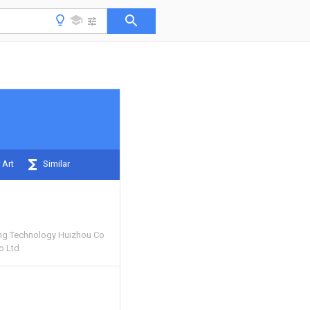
 Art
Similar
ting Technology Huizhou Co
o Ltd