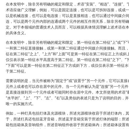
在本发明中，除非另有明确的规定和限定，术语“安装”、“相连”、“连接”、“
术语应做广义理解，例如，可以是固定连接，也可以是可拆卸连接，或成
以是机械连接，也可以是电连接；可以是直接相连，也可以通过中间媒介
连，可以是两个元件内部的连通或两个元件的相互作用关系，除非另有明
定。对于本领域的普通技术人员而言，可以根据具体情况理解上述术语在
的具体含义。
在本发明中，除非另有明确的规定和限定，第一特征在第二特征“上”或“下”
一和第二特征直接接触，或第一和第二特征通过中间媒介间接接触。而且
征在第二特征“之上”、“上方”和“上面”可是第一特征在第二特征正上方或斜
仅仅表示第一特征水平高度高于第二特征。第一特征在第二特征“之下”、“下
“下面”可以是第一特征在第二特征正下方或斜下方，或仅仅表示第一特征水
于第二特征。
需要说明的是，当元件被称为“固定于”或“设置于”另一个元件，它可以直接
元件上或者也可以存在居中的元件。当一个元件被认为是“连接”另一个元件
是直接连接到另一个元件或者可能同时存在居中元件。本文所使用的术语“垂
“水平的”、“上”、“下”、“左”、“右”以及类似的表述只是为了说明的目的，
唯一的实施方式。
例如，一种灯具包括灯体及光源模块，所述光源模块收容于所述灯体内，
于，所述灯具还包括蓝牙音箱，所述蓝牙音箱安装于所述灯体的端部；所
箱包括箱体及音响组件，所述音响组件收容于所述箱体内；所述箱体设置