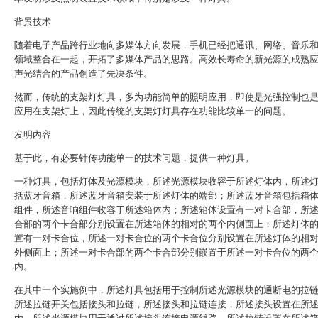
背景技术
随着电子产品跨行业地向多媒体方向发展，手机已经把通讯、网络、音乐
领域整合在一起，开拓了多媒体产品的思路。高效长寿命的新光源的成熟
声光结合的产品创造了先决条件。
然而，传统的支架灯灯具，多为功能简单的照明应用，即使是光强控制也
应用在支架灯上，因此传统的支架灯灯具存在功能比较单一的问题。
发明内容
基于此，有必要针传功能单一的技术问题，提供一种灯具。
一种灯具，包括灯体及光源模块，所述光源模块收容于所述灯体内，所述
括蓝牙音箱，所述蓝牙音箱安装于所述灯体的端部；所述蓝牙音箱包括箱
组件，所述音响组件收容于所述箱体内；所述箱体设置有一对卡合部，所
合部的两个卡合部分别设置在所述箱体的相对的两个内侧面上；所述灯体
置有一对卡合位，所述一对卡合位的两个卡合位分别设置在所述灯体的相
外侧面上；所述一对卡合部的两个卡合部分别嵌置于所述一对卡合位的两
内。
在其中一个实施例中，所述灯具包括用于控制所述光源模块的通断电的拉
所述拉链开关包括接头和拉链，所述接头和拉链连接，所述接头设置在所