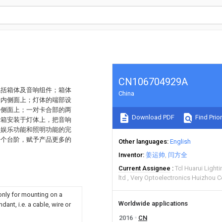
CN106704929A
包括箱体及音响组件；箱体
China
个内侧面上；灯体的端部设
外侧面上；一对卡合部的两
Download PDF
Find Prior
音箱安装于灯体上，把音响
是娱乐功能和照明功能的完
一个台阶，赋予产品更多的
Other languages
English
Inventor
姜运帅
闫方全
Current Assignee
Tcl Huarui Ligh
ltd
Very Optoelectronics Huizhou C
 only for mounting on a
Worldwide applications
ant, i.e. a cable, wire or
2016
CN