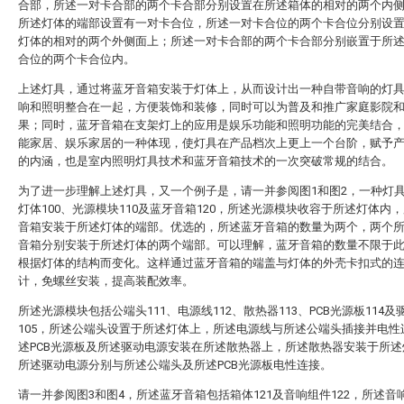
合部，所述一对卡合部的两个卡合部分别设置在所述箱体的相对的两个内
所述灯体的端部设置有一对卡合位，所述一对卡合位的两个卡合位分别设
灯体的相对的两个外侧面上；所述一对卡合部的两个卡合部分别嵌置于所
合位的两个卡合位内。
上述灯具，通过将蓝牙音箱安装于灯体上，从而设计出一种自带音响的灯
响和照明整合在一起，方便装饰和装修，同时可以为普及和推广家庭影院
果；同时，蓝牙音箱在支架灯上的应用是娱乐功能和照明功能的完美结合
能家居、娱乐家居的一种体现，使灯具在产品档次上更上一个台阶，赋予
的内涵，也是室内照明灯具技术和蓝牙音箱技术的一次突破常规的结合。
为了进一步理解上述灯具，又一个例子是，请一并参阅图1和图2，一种灯具
灯体100、光源模块110及蓝牙音箱120，所述光源模块收容于所述灯体内
音箱安装于所述灯体的端部。优选的，所述蓝牙音箱的数量为两个，两个
音箱分别安装于所述灯体的两个端部。可以理解，蓝牙音箱的数量不限于
根据灯体的结构而变化。这样通过蓝牙音箱的端盖与灯体的外壳卡扣式的
计，免螺丝安装，提高装配效率。
所述光源模块包括公端头111、电源线112、散热器113、PCB光源板114及
105，所述公端头设置于所述灯体上，所述电源线与所述公端头插接并电性
述PCB光源板及所述驱动电源安装在所述散热器上，所述散热器安装于所述
所述驱动电源分别与所述公端头及所述PCB光源板电性连接。
请一并参阅图3和图4，所述蓝牙音箱包括箱体121及音响组件122，所述音