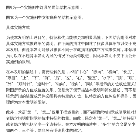
图9为一个实施例中灯具的局部结构示意图；
图10为一个实施例中支架底座的结构示意图。
具体实施方式
为使本发明的上述目的、特征和优点能够更加明显易懂，下面结合附图对
具体实施方式做详细的说明。在下面的描述中阐述了很多具体细节以便于
本发明。但是本发明能够以很多不同于在此描述的其它方式来实施，本领
员可以在不违背本发明内涵的情况下做类似改进，因此本发明不受下面公
实施例的限制。
在本发明的描述中，需要理解的是，术语“中心”、“纵向”、“横向”、“长度”、
“厚度”、“上”、“下”、“前”、“后”、“左”、“右”、“竖直”、“水平”、“顶”、“底”
“外”、“顺时针”、“逆时针”、“轴向”、“径向”、“周向”等指示的方位或位置
附图所示的方位或位置关系，仅是为了便于描述本发明和简化描述，而不
暗示所指的装置或元件必须具有特定的方位、以特定的方位构造和操作，
理解为对本发明的限制。
此外，术语“第一”、“第二”仅用于描述目的，而不能理解为指示或暗示相对
者隐含指明所指示的技术特征的数量。由此，限定有“第一”、“第二”的特征
或者隐含地包括至少一个该特征。在本发明的描述中，“多个”的含义是至少
如两个，三个等，除非另有明确具体的限定。