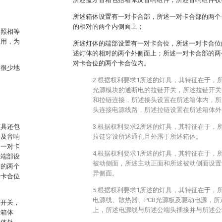
所述箱体设置有一对卡合部，所述一对卡合部的两个
的相对的两个内侧面上；
和照相等
应用，为
所述灯体的端部设置有一对卡合位，所述一对卡合位
述灯体的相对的两个外侧面上；所述一对卡合部的两
对卡合位的两个卡合位内。
是很少地
2.根据权利要求1所述的灯具，其特征在于，
光源模块的通断电的拉链开关，所述拉链开关
和拉链连接，所述接头设置在所述箱体内，所
头连接电源线路，所述拉链设置在所述箱体外
灯具还包
3.根据权利要求2所述的灯具，其特征在于，
体及音响
拉链穿设所述通孔且外露于所述箱体。
述一对卡
4.根据权利要求1所述的灯具，其特征在于，
的端部设
被动侧面，所述主动正面和所述被动侧面设置
对的两个
异侧面。
个卡合位
5.根据权利要求1所述的灯具，其特征在于，
电源线、散热器、PCB光源板及驱动电源，
链开关，
上，所述电源线与所述公端头插接并与所述公
述箱体