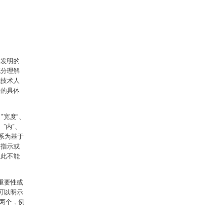
本发明的
充分理解
域技术人
开的具体
“宽度”、
、“内”、
关系为基于
是指示或
因此不能
重要性或
可以明示
两个，例