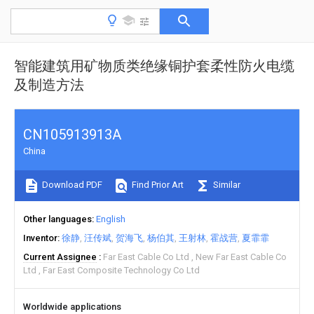
智能建筑用矿物质类绝缘铜护套柔性防火电缆
及制造方法
CN105913913A
China
Download PDF
Find Prior Art
Similar
Other languages
English
Inventor
徐静
汪传斌
贺海飞
杨伯其
王射林
霍战营
夏霏霏
Current Assignee
Far East Cable Co Ltd
New Far East Cable Co
Ltd
Far East Composite Technology Co Ltd
Worldwide applications