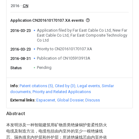
2016
CN
Application CN201610170107.XA events
Application filed by Far East Cable Co Ltd, New Far
2016-03-23
East Cable Co Ltd, Far East Composite Technology
Co Ltd
Priority to CN201610170107.XA
2016-03-23
Publication of CN105913913A
2016-08-31
Pending
Status
Info
Patent citations (5)
Cited by (3)
Legal events
Similar
documents
Priority and Related Applications
External links
Espacenet
Global Dossier
Discuss
Abstract
本发明涉及一种智能建筑用矿物质类绝缘铜护套柔性防火
电缆及制造方法，电缆包括由内至外的至少一根绝缘线
芯、隔热填充内护层和外护层；所述绝缘线芯由内至外依