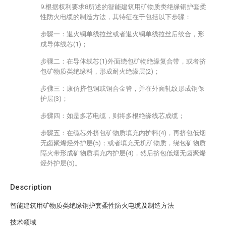
9.根据权利要求8所述的智能建筑用矿物质类绝缘铜护套柔
性防火电缆的制造方法，其特征在于包括以下步骤：
步骤一：退火铜单线拉丝或者退火铜单线拉丝后绞合，形
成导体线芯(1)；
步骤二：在导体线芯(1)外面绕包矿物绝缘复合带，或者挤
包矿物质类绝缘料，形成耐火绝缘层(2)；
步骤三：康仿挤包铜或铜合金管，并在外面轧纹形成铜保
护层(3)；
步骤四：如是多芯电缆，则将多根绝缘线芯成缆；
步骤五：在缆芯外挤包矿物质填充内护料(4)，再挤包低烟
无卤聚烯烃外护层(5)；或者填充无机矿物质，绕包矿物质
隔火带形成矿物质填充内护层(4)，然后挤包低烟无卤聚烯
烃外护层(5)。
Description
智能建筑用矿物质类绝缘铜护套柔性防火电缆及制造方法
技术领域