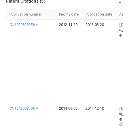
Patent Citations (5)
Publication number
Priority date
Publication date
Assi
CN102982895A
*
2012-11-20
2013-03-20
江苏
电力
有限
CN104200870A
*
2014-09-05
2014-12-10
沈阳
电缆
有限
公司