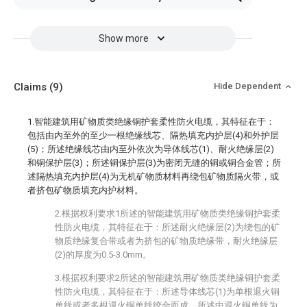
Show more
Claims
(9)
Hide Dependent
1.智能建筑用矿物质类绝缘铜护套柔性防火电缆，其特征在于：
包括由内至外的至少一根绝缘线芯、隔热填充内护层(4)和外护层
(5)；所述绝缘线芯由内至外依次为导体线芯(1)、耐火绝缘层(2)
和铜保护层(3)；所述铜保护层(3)为密闭无缝的铜或铜合金管；所
述隔热填充内护层(4)为无机矿物质材料再绕包矿物质隔火带，或
者挤包矿物质填充内护材料。
2.根据权利要求1所述的智能建筑用矿物质类绝缘铜护套柔
性防火电缆，其特征在于：所述耐火绝缘层(2)为绕包的矿
物质绝缘复合带或者为挤包的矿物质绝缘带，耐火绝缘层
(2)的厚度为0.5-3.0mm。
3.根据权利要求2所述的智能建筑用矿物质类绝缘铜护套柔
性防火电缆，其特征在于：所述导体线芯(1)为单根退火铜
单线或者多根退火铜单线绞合而成，所述中退火铜单线为