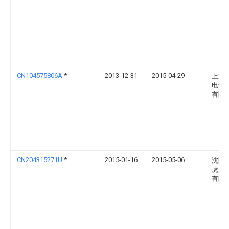
CN104575806A
*
2013-12-31
2015-04-29
上海
电气
有限
CN204315271U
*
2015-01-16
2015-05-06
沈阳
虎牌
有限