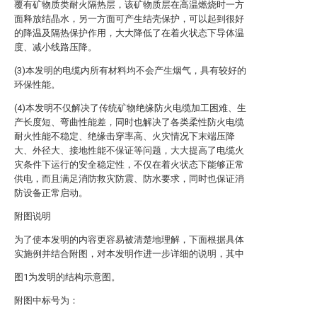
覆有矿物质类耐火隔热层，该矿物质层在高温燃烧时一方
面释放结晶水，另一方面可产生结壳保护，可以起到很好
的降温及隔热保护作用，大大降低了在着火状态下导体温
度、减小线路压降。
(3)本发明的电缆内所有材料均不会产生烟气，具有较好的
环保性能。
(4)本发明不仅解决了传统矿物绝缘防火电缆加工困难、生
产长度短、弯曲性能差，同时也解决了各类柔性防火电缆
耐火性能不稳定、绝缘击穿率高、火灾情况下末端压降
大、外径大、接地性能不保证等问题，大大提高了电缆火
灾条件下运行的安全稳定性，不仅在着火状态下能够正常
供电，而且满足消防救灾防震、防水要求，同时也保证消
防设备正常启动。
附图说明
为了使本发明的内容更容易被清楚地理解，下面根据具体
实施例并结合附图，对本发明作进一步详细的说明，其中
图1为发明的结构示意图。
附图中标号为：