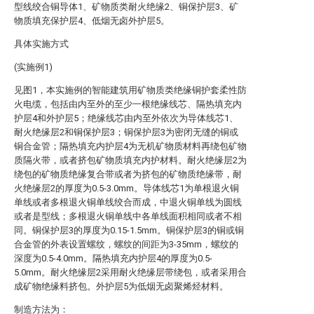
型线绞合铜导体1、矿物质类耐火绝缘2、铜保护层3、矿
物质填充保护层4、低烟无卤外护层5。
具体实施方式
(实施例1)
见图1，本实施例的智能建筑用矿物质类绝缘铜护套柔性防
火电缆，包括由内至外的至少一根绝缘线芯、隔热填充内
护层4和外护层5；绝缘线芯由内至外依次为导体线芯1、
耐火绝缘层2和铜保护层3；铜保护层3为密闭无缝的铜或
铜合金管；隔热填充内护层4为无机矿物质材料再绕包矿物
质隔火带，或者挤包矿物质填充内护材料。耐火绝缘层2为
绕包的矿物质绝缘复合带或者为挤包的矿物质绝缘带，耐
火绝缘层2的厚度为0.5-3.0mm。导体线芯1为单根退火铜
单线或者多根退火铜单线绞合而成，中退火铜单线为圆线
或者是型线；多根退火铜单线中各单线面积相同或者不相
同。铜保护层3的厚度为0.15-1.5mm。铜保护层3的铜或铜
合金管的外表设置螺纹，螺纹的间距为3-35mm，螺纹的
深度为0.5-4.0mm。隔热填充内护层4的厚度为0.5-
5.0mm。耐火绝缘层2采用耐火绝缘层带绕包，或者采用合
成矿物绝缘料挤包。外护层5为低烟无卤聚烯烃材料。
制造方法为：