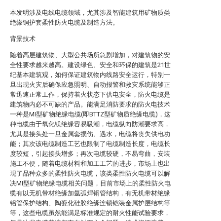
本发明涉及电线电缆领域，尤其涉及智能建筑用矿物质类
绝缘铜护套柔性防火电缆及制造方法。
背景技术
随着高层建筑物、大型公共场所急剧增加，对建筑物的安
全性要求越来越高。建设绿色、安全和环保的建筑是21世
纪基本建筑观，如何保证建筑物内线路安全运行，特别一
旦出现火灾后确保应急照明、自动报警和救灾系统能够正
常迅速正常工作，保持着火状态下供电安全，防火电缆是
建筑物内必不可缺的产品。能满足消防要求的防火电技术
一种是MI型矿物绝缘电缆(即BTTZ型矿物质绝缘电缆)，这
种电缆由于氧化镁绝缘容易吸潮，电缆纵向防潮要求高，
尤其是接头处一旦金属套损伤、遇水，电缆将丧失供电功
能；其次该电缆制造工艺也限制了电缆制造长度，电缆长
度较短，引起接头增多；再次电缆较硬，不易弯曲，安装
施工不便，随着电缆材料和加工工艺的进步，市场上也出
现了品种众多的柔性防火电缆，该类柔性防火电缆可以解
决MI型矿物绝缘电缆相关问题，目前市场上的柔性防火电
缆有以无机带材绝缘加氩弧焊铜管结构，有无机带材绝缘
铝管保护结构、陶瓷化硅胶绝缘连锁铠装金属护层结构等
等，这些电缆虽然能满足标准规定的耐火性能试验要求，