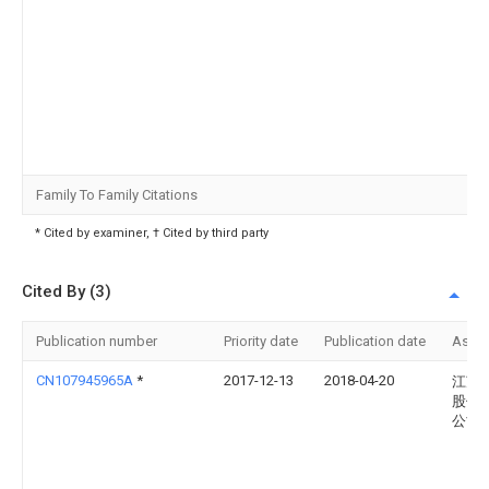
Family To Family Citations
* Cited by examiner, † Cited by third party
Cited By (3)
Publication number
Priority date
Publication date
Assi
CN107945965A
*
2017-12-13
2018-04-20
江苏
股份
公司