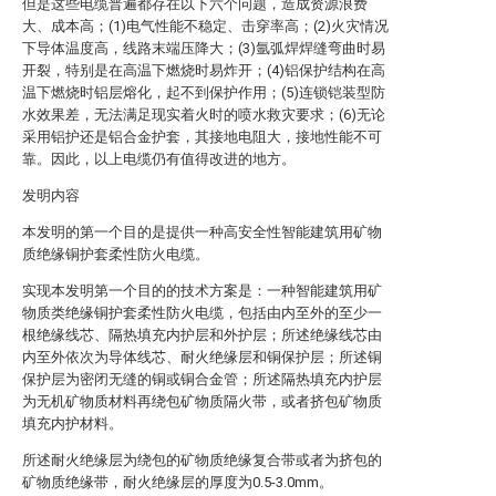
但是这些电缆普遍都存在以下六个问题，造成资源浪费
大、成本高；(1)电气性能不稳定、击穿率高；(2)火灾情况
下导体温度高，线路末端压降大；(3)氩弧焊焊缝弯曲时易
开裂，特别是在高温下燃烧时易炸开；(4)铝保护结构在高
温下燃烧时铝层熔化，起不到保护作用；(5)连锁铠装型防
水效果差，无法满足现实着火时的喷水救灾要求；(6)无论
采用铝护还是铝合金护套，其接地电阻大，接地性能不可
靠。因此，以上电缆仍有值得改进的地方。
发明内容
本发明的第一个目的是提供一种高安全性智能建筑用矿物
质绝缘铜护套柔性防火电缆。
实现本发明第一个目的的技术方案是：一种智能建筑用矿
物质类绝缘铜护套柔性防火电缆，包括由内至外的至少一
根绝缘线芯、隔热填充内护层和外护层；所述绝缘线芯由
内至外依次为导体线芯、耐火绝缘层和铜保护层；所述铜
保护层为密闭无缝的铜或铜合金管；所述隔热填充内护层
为无机矿物质材料再绕包矿物质隔火带，或者挤包矿物质
填充内护材料。
所述耐火绝缘层为绕包的矿物质绝缘复合带或者为挤包的
矿物质绝缘带，耐火绝缘层的厚度为0.5-3.0mm。