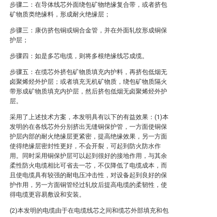
步骤二：在导体线芯外面绕包矿物绝缘复合带，或者挤包
矿物质类绝缘料，形成耐火绝缘层；
步骤三：康仿挤包铜或铜合金管，并在外面轧纹形成铜保
护层；
步骤四：如是多芯电缆，则将多根绝缘线芯成缆。
步骤五：在缆芯外挤包矿物质填充内护料，再挤包低烟无
卤聚烯烃外护层；或者填充无机矿物质，绕包矿物质隔火
带形成矿物质填充内护层，然后挤包低烟无卤聚烯烃外护
层。
采用了上述技术方案，本发明具有以下的有益效果：(1)本
发明的在各线芯外分别挤出无缝铜保护管，一方面使铜保
护层内部的耐火绝缘层更紧密，提高绝缘效果，另一方面
使得绝缘层密封性更好，不会开裂，可起到防火防水作
用。同时采用铜保护层可以起到很好的接地作用，与其余
柔性防火电缆相比可省去一芯，不仅降低了电缆成本，而
且使电缆具有较强的耐电压冲击性，对设备起到良好的保
护作用，另一方面铜管经过轧纹后提高电缆的柔韧性，使
得电缆更容易敷设和安装。
(2)本发明的电缆由于在电缆线芯之间和缆芯外部填充和包