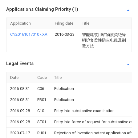
Applications Claiming Priority (1)
Application
Filing date
Title
CN201610170107.XA
2016-03-23
智能建筑用矿物质类绝缘
铜护套柔性防火电缆及制
造方法
Legal Events
Date
Code
Title
2016-08-31
C06
Publication
2016-08-31
PB01
Publication
2016-09-28
C10
Entry into substantive examination
2016-09-28
SE01
Entry into force of request for substantive exa
2020-07-17
RJ01
Rejection of invention patent application after 