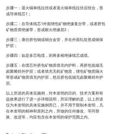
步骤一：退火铜单线拉丝或者退火铜单线拉丝后绞合，形
成导体线芯1；
步骤二：在导体线芯1外面绕包矿物绝缘复合带，或者挤包
矿物质类绝缘带，形成耐火绝缘层2；
步骤三：康仿挤包铜或铜合金管，并在外面轧纹形成铜保
护层；
步骤四：如是多芯电缆，则将多根绝缘线芯成缆。
步骤五：在缆芯外挤包矿物质填充内护料，再挤包低烟无
卤聚烯烃外护层；或者填充无机矿物质，绕包矿物质隔火
带形成矿物质填充内护层，然后挤包低烟无卤聚烯烃外护
层。
以上所述的具体实施例，对本发明的目的、技术方案和有
益效果进行了进一步详细说明，所应理解的是，以上所述
仅为本发明的具体实施例而已，并不用于限制本发明，凡
在本发明的精神和原则之内，所做的任何修改、等同替
换、改进等，均应包含在本发明的保护范围之内。