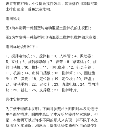
设置有搅拌轴，不仅提高搅拌效果，其振荡作用加快混凝
土排出速度，避免沉淀堆积。
附图说明
图1为本发明一种新型纯电动混凝土搅拌机的主视图；
图2为本发明一种新型纯电动混凝土搅拌机搅拌轴示意图；
附图标记说明如下：
1、搅拌电动机；2、搅拌轴；3、入料管；4、振动器；
5、立柱；6、旋转驱动轴；7、皮带；8、减速机；9、旋
转电动机；10、推杆；11、电机底座；12、行走车轮；
13、机架；14、出料口挡板；15、搅拌筒；16、圆柱齿
圈；17、弹簧；18、定位器；19、定位块；20、转盘；
21、转动手柄；22、定位卡；23、直线电机；24、导向滑
块；25、丝杠；26、支撑座；27、搅拌叶片。
具体实施方式
为了便于理解本发明，下面将参照相关附图对本发明进行
更全面的描述。附图中给出了本发明的较佳的实施例。但
是，本发明可以以许多不同的形式来实现，并不限于本文
所描述的实施例。相反地，提供这些实施例的目的是使对