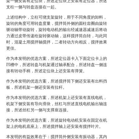
架一侧安装有定位块，所述定位块上安装有定位器，所述
支柱一侧与转盘连接在一起。
上述结构中，立柱可绕支架旋转，用于不同角度的卸料，
旋转的角度可用转盘度量，搅拌筒外侧的圆柱齿圈由旋转
驱动轴带动旋转，旋转电动机的输出经减速器减速后将动
力通过皮带传递给旋转驱动轴，这样搅拌筒自转，与此同
时，混凝土用搅拌轴搅拌，二者转动方向相反，搅拌效果
更佳。
作为本发明的优选方案，所述定位器卡入下面定位卡上的
凹槽中，所述转盘与机架通过轴承配合，所述转盘一侧连
接有转动手柄，所述定位块上还安装有弹簧。
作为本发明的优选方案，所述搅拌筒下侧还安装有出料挡
板，所述机架一侧还安装有拉杆。
作为本发明的优选方案，所述机架上还安装有直线电机，
机架下侧安装有导向滑块，丝杠与所述直线电机输出轴连
接，所述丝杠另一侧与支撑座连接。
作为本发明的优选方案，所述旋转电动机安装在固定在机
架上的电机底座上，所述搅拌轴上还安装有搅拌叶片。
本发明的有益效果在于：搅拌筒外侧安装有振动器，其内