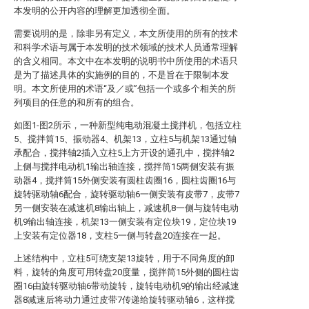
本发明的公开内容的理解更加透彻全面。
需要说明的是，除非另有定义，本文所使用的所有的技术
和科学术语与属于本发明的技术领域的技术人员通常理解
的含义相同。本文中在本发明的说明书中所使用的术语只
是为了描述具体的实施例的目的，不是旨在于限制本发
明。本文所使用的术语“及／或”包括一个或多个相关的所
列项目的任意的和所有的组合。
如图1-图2所示，一种新型纯电动混凝土搅拌机，包括立柱
5、搅拌筒15、振动器4、机架13，立柱5与机架13通过轴
承配合，搅拌轴2插入立柱5上方开设的通孔中，搅拌轴2
上侧与搅拌电动机1输出轴连接，搅拌筒15两侧安装有振
动器4，搅拌筒15外侧安装有圆柱齿圈16，圆柱齿圈16与
旋转驱动轴6配合，旋转驱动轴6一侧安装有皮带7，皮带7
另一侧安装在减速机8输出轴上，减速机8一侧与旋转电动
机9输出轴连接，机架13一侧安装有定位块19，定位块19
上安装有定位器18，支柱5一侧与转盘20连接在一起。
上述结构中，立柱5可绕支架13旋转，用于不同角度的卸
料，旋转的角度可用转盘20度量，搅拌筒15外侧的圆柱齿
圈16由旋转驱动轴6带动旋转，旋转电动机9的输出经减速
器8减速后将动力通过皮带7传递给旋转驱动轴6，这样搅