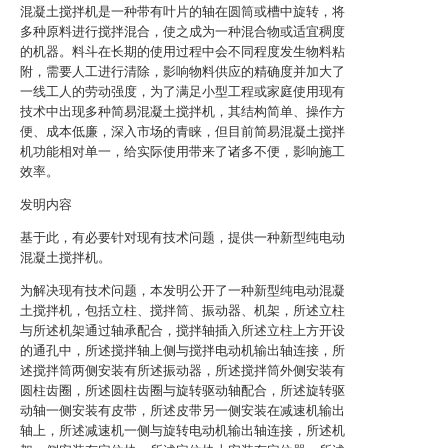
混凝土搅拌机是一种带有叶片的轴在圆筒或槽中旋转，将
多种原料进行搅拌混合，使之成为一种混合物或适宜稠度
的机器。料斗在长期的使用过程中会不同程度发生物料粘
附，需要人工进行清除，影响物料供应的精确度并加大了
一线工人的劳动强度，为了满足小型工程或家庭使用现有
技术中出现多种简易混凝土搅拌机，其结构简单、操作方
便、成本低廉，深入市场的青睐，但目前简易混凝土搅拌
机功能相对单一，给实际使用带来了诸多不便，影响施工
效率。
发明内容
基于此，有必要针对现有技术问题，提供一种新型纯电动
混凝土搅拌机。
为解决现有技术问题，本发明公开了一种新型纯电动混凝
土搅拌机，包括立柱、搅拌筒、振动器、机架，所述立柱
与所述机架通过轴承配合，搅拌轴插入所述立柱上方开设
的通孔中，所述搅拌轴上侧与搅拌电动机输出轴连接，所
述搅拌筒两侧安装有所述振动器，所述搅拌筒外侧安装有
圆柱齿圈，所述圆柱齿圈与旋转驱动轴配合，所述旋转驱
动轴一侧安装有皮带，所述皮带另一侧安装在减速机输出
轴上，所述减速机一侧与旋转电动机输出轴连接，所述机