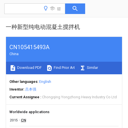
一种新型纯电动混凝土搅拌机
CN105415493A
China
Download PDF
Find Prior Art
Similar
Other languages
English
Inventor
吕本强
Current Assignee
Chongqing Yongzhong Heavy Industry Co Ltd
Worldwide applications
2015
CN