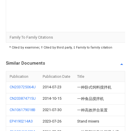
Family To Family Citations
* Cited by examiner, † Cited by third party, ‡ Family to family citation
Similar Documents
Publication
Publication Date
Title
CN203725064U
2014-07-23
一种卧式饲料搅拌机
CN203874715U
2014-10-15
一种食品搅拌机
CN106179018B
2021-07-30
一种高效拌合装置
EP4190214A3
2023-07-26
Stand mixers