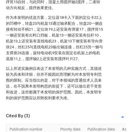
拌筒15自转，与此同时，混凝土用搅拌轴2搅拌，二者转
动方向相反，搅拌效果更佳。
作为本发明的优选方案，定位器18卡入下面的定位卡22上
的凹槽中，转盘20与机架13通过轴承配合，转盘20一侧连
接有转动手柄21，定位块19上还安装有弹簧17，搅拌筒15
一侧还安装有出料口挡板，机架13一侧还安装有拉杆10，
机架13上还安装有直线电机23，机架13下侧安装有导向滑
块24，丝杠25与直线电机23输出轴连接，丝杠25另一侧与
支撑座26连接，旋转电动机9安装在固定在机架上的电机
底座11上，搅拌轴2上还安装有搅拌叶片27。
以上所述实施例仅表达了本发明的几种实施方式，其描述
较为具体和详细，但并不能因此而理解为对本发明专利范
围的限制。应当指出的是，对于本领域的普通技术人员来
说，在不脱离本发明构思的前提下，还可以做出若干变形
和改进，这些都属于本发明的保护范围。因此，本发明专
利的保护范围应以所附权利要求为准。
Cited By (3)
Publication number
Priority date
Publication date
Assi