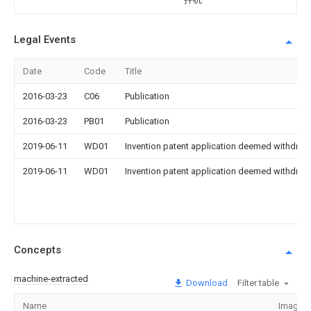
Legal Events
Date
Code
Title
2016-03-23
C06
Publication
2016-03-23
PB01
Publication
2019-06-11
WD01
Invention patent application deemed withdrawn
2019-06-11
WD01
Invention patent application deemed withdrawn
Concepts
machine-extracted
Download
Filter table
Name
Image