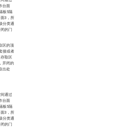
作台面
隔板5隔
面3，所
圾分类通
开闭的门
取区的顶
套接或者
圾存取区
，开闭的
取出处
空间通过
作台面
隔板5隔
面3，所
圾分类通
开闭的门