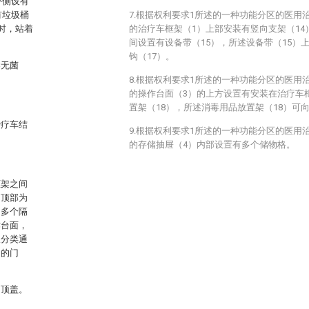
外侧设有
有垃圾桶
7.根据权利要求1所述的一种功能分区的医用
时，站着
的治疗车框架（1）上部安装有竖向支架（14
间设置有设备带（15），所述设备带（15）
钩（17）。
染无菌
8.根据权利要求1所述的一种功能分区的医用
的操作台面（3）的上方设置有安装在治疗车
置架（18），所述消毒用品放置架（18）可
治疗车结
9.根据权利要求1所述的一种功能分区的医用
的存储抽屉（4）内部设置有多个储物格。
框架之间
的顶部为
由多个隔
作台面，
圾分类通
闭的门
动顶盖。