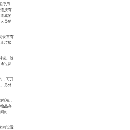
医疗用
都连接有
当造成的
护人员的
间设置有
防止垃圾
斜坡。这
圾通过斜
的，可开
间。另外
放托板，
的物品存
空间封
之间设置