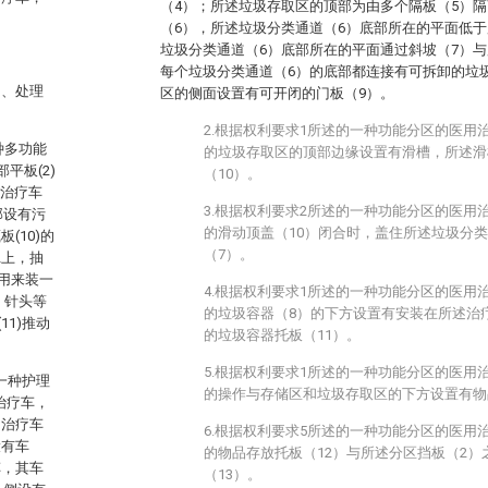
（4）；所述垃圾存取区的顶部为由多个隔板（5）
（6），所述垃圾分类通道（6）底部所在的平面低于
垃圾分类通道（6）底部所在的平面通过斜坡（7）与
每个垃圾分类通道（6）的底部都连接有可拆卸的垃
当、处理
区的侧面设置有可开闭的门板（9）。
2.根据权利要求1所述的一种功能分区的医用
一种多功能
的垃圾存取区的顶部边缘设置有滑槽，所述滑
平板(2)
（10）。
，治疗车
3.根据权利要求2所述的一种功能分区的医用
底部设有污
的滑动顶盖（10）闭合时，盖住所述垃圾分类
(10)的
（7）。
2上，抽
，用来装一
4.根据权利要求1所述的一种功能分区的医用
、针头等
的垃圾容器（8）的下方设置有安装在所述治
11)推动
的垃圾容器托板（11）。
5.根据权利要求1所述的一种功能分区的医用
“一种护理
的操作与存储区和垃圾存取区的下方设置有物
治疗车，
，治疗车
6.根据权利要求5所述的一种功能分区的医用
设有车
的物品存放托板（12）与所述分区挡板（2）
车，其车
（13）。