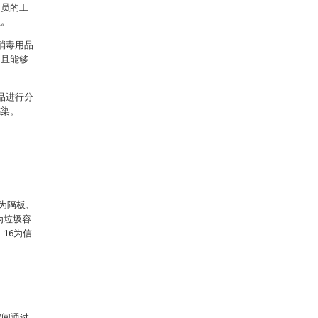
人员的工
生。
消毒用品
，且能够
品进行分
感染。
5为隔板、
为垃圾容
16为信
空间通过