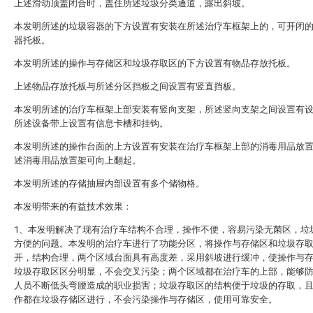
上述滑动顶盖闭合时，盖住所述垃圾分类通道，露出斜坡。
本发明所述的垃圾容器的下方设置有安装在所述治疗车框架上的，可开闭
器托板。
本发明所述的操作与存储区和垃圾存取区的下方设置有物品存放托板。
上述物品存放托板与所述分区挡板之间设置有竖直挡板。
本发明所述的治疗车框架上部安装有竖向支架，所述竖向支架之间设置有
所述设备带上设置有信息卡槽和挂钩。
本发明所述的操作台面的上方设置有安装在治疗车框架上部的消毒用品放
述消毒用品放置架可向上翻起。
本发明所述的存储抽屉内部设置有多个储物格。
本发明带来的有益技术效果：
1、本发明解决了现有治疗车结构不合理，操作不便，容易污染无菌区，垃
方便的问题。本发明的治疗车进行了功能分区，将操作与存储区和垃圾存
开，结构合理，两个区域台面具有高度差，采用斜坡进行缓冲，使操作与
垃圾存取区区分明显，不会交叉污染；两个区域都在治疗车的上部，能够
人员不断低头弯腰造成的职业损害；垃圾存取区的结构便于垃圾的存取，
作都在垃圾存储区进行，不会污染操作与存储区，使用可靠安全。