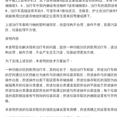
体平板2上设有护栏3、其下设有抽屉4放置贵重或避光暂存的药品，车体1
储物筐5、6，治疗车中部内侧设有挂物杆7设有储物筐6，治疗车的底部设
8，治疗车底端设有车轮9，可使车体1推动灵活、无噪音。护士在治疗操作
就能将用过的废弃物放到规定位置而无需来回弯腰或蹲下。
上述治疗车都有污物的暂时储存区，但是结构不合理，操作不便，容易污
区，垃圾处理不方便。
发明内容
本发明旨在解决现有治疗车的问题，提供一种功能分区的医用治疗车，该
构合理，操作方便，不会产生交叉污染，垃圾处理更加方便。
为了实现上述目的，本发明的技术方案如下：
一种功能分区的医用治疗车，其特征在于：包括治疗车框架，所述治疗车
的空间通过分区挡板分为操作与存储区和垃圾存取区；所述操作与存储区
操作台面，所述操作台面下面设置有存储抽屉；所述垃圾存取区的顶部为
板隔离开的垃圾分类通道，所述垃圾分类通道底部所在的平面低于所述操
所述垃圾分类通道底部所在的平面通过斜坡与所述操作台面连接；每个垃
道的底部都连接有可拆卸的垃圾容器；所述垃圾存取区的侧面设置有可开
板。
本发明所述的垃圾存取区的顶部边缘设置有滑槽，所述滑槽之间设置有滑