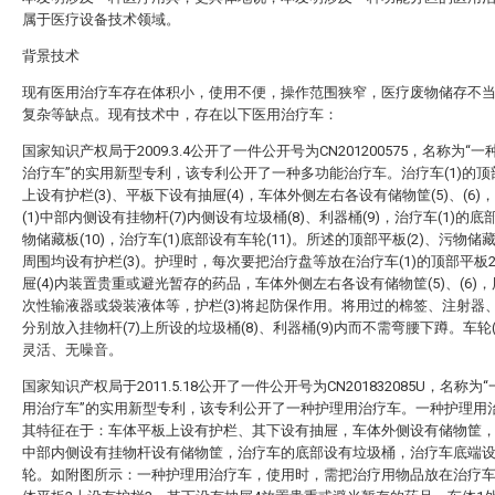
属于医疗设备技术领域。
背景技术
现有医用治疗车存在体积小，使用不便，操作范围狭窄，医疗废物储存不
复杂等缺点。现有技术中，存在以下医用治疗车：
国家知识产权局于2009.3.4公开了一件公开号为CN201200575，名称为“
治疗车”的实用新型专利，该专利公开了一种多功能治疗车。治疗车(1)的顶部
上设有护栏(3)、平板下设有抽屉(4)，车体外侧左右各设有储物筐(5)、(6)
(1)中部内侧设有挂物杆(7)内侧设有垃圾桶(8)、利器桶(9)，治疗车(1)的
物储藏板(10)，治疗车(1)底部设有车轮(11)。所述的顶部平板(2)、污物储藏板
周围均设有护栏(3)。护理时，每次要把治疗盘等放在治疗车(1)的顶部平板
屉(4)内装置贵重或避光暂存的药品，车体外侧左右各设有储物筐(5)、(6)
次性输液器或袋装液体等，护栏(3)将起防保作用。将用过的棉签、注射器
分别放入挂物杆(7)上所设的垃圾桶(8)、利器桶(9)内而不需弯腰下蹲。车轮(
灵活、无噪音。
国家知识产权局于2011.5.18公开了一件公开号为CN201832085U，名称为
用治疗车”的实用新型专利，该专利公开了一种护理用治疗车。一种护理用
其特征在于：车体平板上设有护栏、其下设有抽屉，车体外侧设有储物筐
中部内侧设有挂物杆设有储物筐，治疗车的底部设有垃圾桶，治疗车底端
轮。如附图所示：一种护理用治疗车，使用时，需把治疗用物品放在治疗