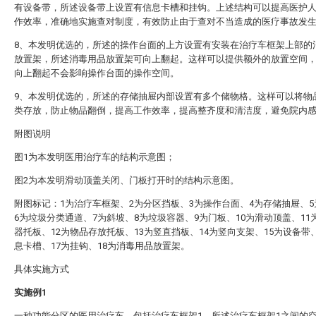
有设备带，所述设备带上设置有信息卡槽和挂钩。上述结构可以提高医护
作效率，准确地实施查对制度，有效防止由于查对不当造成的医疗事故发
8、本发明优选的，所述的操作台面的上方设置有安装在治疗车框架上部的
放置架，所述消毒用品放置架可向上翻起。这样可以提供额外的放置空间
向上翻起不会影响操作台面的操作空间。
9、本发明优选的，所述的存储抽屉内部设置有多个储物格。这样可以将物
类存放，防止物品翻倒，提高工作效率，提高整齐度和清洁度，避免院内
附图说明
图1为本发明医用治疗车的结构示意图；
图2为本发明滑动顶盖关闭、门板打开时的结构示意图。
附图标记：1为治疗车框架、2为分区挡板、3为操作台面、4为存储抽屉、
6为垃圾分类通道、7为斜坡、8为垃圾容器、9为门板、10为滑动顶盖、11
器托板、12为物品存放托板、13为竖直挡板、14为竖向支架、15为设备带、
息卡槽、17为挂钩、18为消毒用品放置架。
具体实施方式
实施例1
一种功能分区的医用治疗车，包括治疗车框架1，所述治疗车框架1之间的