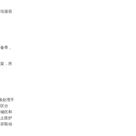
的垃圾容
设备带，
置架，所
圾处理不
取区分
存储区和
防止医护
且存取动