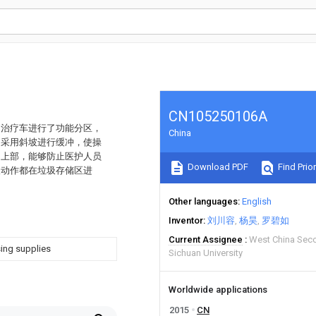
CN105250106A
的治疗车进行了功能分区，
China
，采用斜坡进行缓冲，使操
的上部，能够防止医护人员
Download PDF
Find Prior
取动作都在垃圾存储区进
Other languages
English
Inventor
刘川容
杨昊
罗碧如
Current Assignee
West China Seco
sing supplies
Sichuan University
Worldwide applications
2015
CN