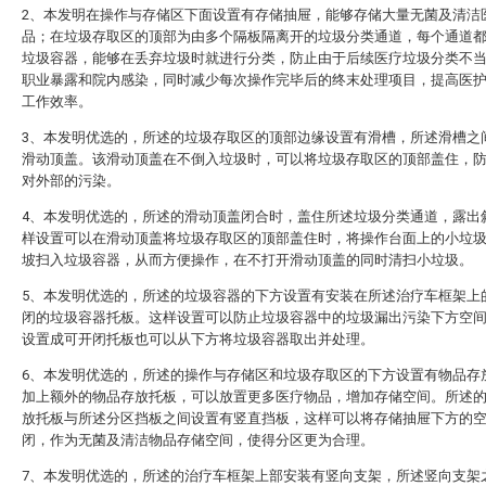
2、本发明在操作与存储区下面设置有存储抽屉，能够存储大量无菌及清洁
品；在垃圾存取区的顶部为由多个隔板隔离开的垃圾分类通道，每个通道
垃圾容器，能够在丢弃垃圾时就进行分类，防止由于后续医疗垃圾分类不
职业暴露和院内感染，同时减少每次操作完毕后的终末处理项目，提高医
工作效率。
3、本发明优选的，所述的垃圾存取区的顶部边缘设置有滑槽，所述滑槽之
滑动顶盖。该滑动顶盖在不倒入垃圾时，可以将垃圾存取区的顶部盖住，
对外部的污染。
4、本发明优选的，所述的滑动顶盖闭合时，盖住所述垃圾分类通道，露出
样设置可以在滑动顶盖将垃圾存取区的顶部盖住时，将操作台面上的小垃
坡扫入垃圾容器，从而方便操作，在不打开滑动顶盖的同时清扫小垃圾。
5、本发明优选的，所述的垃圾容器的下方设置有安装在所述治疗车框架上
闭的垃圾容器托板。这样设置可以防止垃圾容器中的垃圾漏出污染下方空
设置成可开闭托板也可以从下方将垃圾容器取出并处理。
6、本发明优选的，所述的操作与存储区和垃圾存取区的下方设置有物品存
加上额外的物品存放托板，可以放置更多医疗物品，增加存储空间。所述
放托板与所述分区挡板之间设置有竖直挡板，这样可以将存储抽屉下方的
闭，作为无菌及清洁物品存储空间，使得分区更为合理。
7、本发明优选的，所述的治疗车框架上部安装有竖向支架，所述竖向支架