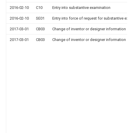
2016-02-10
C10
Entry into substantive examination
2016-02-10
SE01
Entry into force of request for substantive exa
2017-03-01
CB03
Change of inventor or designer information
2017-03-01
CB03
Change of inventor or designer information