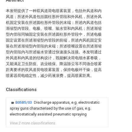
Abstract
本发明提供了一种双风道荷电喷雾装置，包括外风道和内
风道；所述外风道包括圆柱形外管段和外风机，所述外风
机固定安装在所述圆柱形外管段的末端；所述内风道包括
渐缩型内管段、电极、喷嘴、输水管和内风机；所述渐缩
型内管段同轴固定安装在所述圆柱形外管段中，所述电极
固定设置在所述渐缩型内管段的前端，所述内风机固定安
装在所述渐缩型内管段的末端；所述喷嘴设置在所述渐缩
型内管段内与所述输水管通过快速接头连接。本发明通过
外风道和内风道的结构设计，既能解决荷电细水雾卷吸，
又能满足卫生防疫、农业植保、降温除尘等不同场合喷雾
距离要求的双风道荷电喷雾装置，保持电极环干燥，提高
喷雾器荷电稳定性，减少药液浪费，提高喷雾距离。
Classifications
B05B5/03
Discharge apparatus, e.g. electrostatic
spray guns characterised by the use of gas, e.g.
electrostatically assisted pneumatic spraying
View 2 more classifications