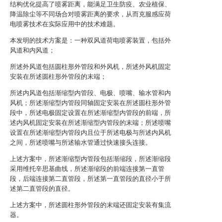
结构优化提高了喷雾距离，能满足卫生防疫、农业植保、
降温除尘等不同场合对喷雾距离的要求，从而克服感应荷
电喷雾技术在实际应用中的技术难题。
本发明的技术方案是：一种双风道荷电喷雾装置，包括外
风道和内风道；
所述外风道包括圆柱形外管段和外风机，所述外风机固定
安装在所述圆柱形外管段的末端；
所述内风道包括渐缩型内管段、电极、喷嘴、输水管和内
风机；所述渐缩型内管段同轴固定安装在所述圆柱形外管
段中，所述电极固定设置在所述渐缩型内管段的前端，所
述内风机固定安装在所述渐缩型内管段的末端；所述喷嘴
设置在所述渐缩型内管段内且位于所述电极与所述内风机
之间，所述喷嘴与所述输水管通过快速接头连接。
上述方案中，所述渐缩型内管段包括渐缩段，所述渐缩段
采用维托辛思基曲线，所述渐缩段的前端连接第一直管
段，后端连接第二直管段，所述第一直管段的直径小于所
述第二直管段的直径。
上述方案中，所述圆柱形外管段的末端还固定安装有集流
器。