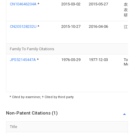
CN104646204A
*
2015-03-02
2015-05-27
农业
农业
研究
CN205128232U
*
2015-10-27
2016-04-06
江苏
Family To Family Citations
JPS52145447A
*
1976-05-29
1977-12-03
Toyot
Motor
* Cited by examiner, † Cited by third party
Non-Patent Citations (1)
Title