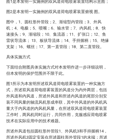
图1是本发明一实施例的双风道荷电喷雾装置结构示意图；
图2是本发明一实施例的双风道荷电喷雾装置俯视 图。
图中，1、圆柱形外管段；2、渐缩型内管段；3、外风
机；4、电极；5、喷嘴；6、输水管；7、内风机；8、快
速接头；9、渐缩段；10、集流器；11、扩张口；12、鱼
雷状导流体； 13、板状导流体；14、手持握柄；15、绝缘
支架；16、螺丝；17、第一直管段；18、第二直管段。
具体实施方式
下面结合附图具体实施方式对本发明作进一步详细说明，
但本发明的保护范围并不限于此。
图1所示为本发明所述双风道荷电喷雾装置的一种实施方
式，所述双风道荷电喷雾装置的风道分为内外两层，包括
外风道和内风道，所述外风道和所述内风道的尾部分别安
装不同风量的轴流风机形成串联，其中外风道的外风机风
量大于内风道的内风机风量，在所述双风道荷电喷雾装置
工作时，两风机同时运行，共同作用，克服感应荷电喷雾
技术在实际应用中的技术难题。
所述外风道包括圆柱形外管段1、外风机3和手持握柄14，
所述外风机3固定安装在所述圆柱形外管段1的末端；所述