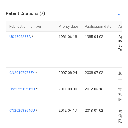
Patent Citations (7)
Publication number
Priority date
Publication date
Assi
US4508265A
*
1981-06-18
1985-04-02
Agenc
Indust
Scien
Techn
CN201079755Y
*
2007-08-24
2008-07-02
航天
工艺
CN202219212U
*
2011-08-30
2012-05-16
常州
机械
限公
CN202638640U
*
2012-04-17
2013-01-02
天津
信德
限公