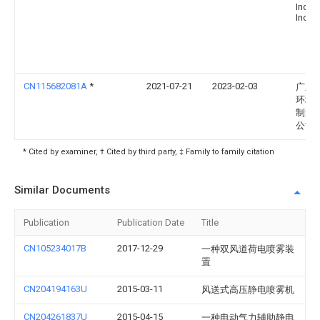
Indust
Inc.
CN115682081A
*
2021-07-21
2023-02-03
广东
环境
制造
公司
* Cited by examiner, † Cited by third party, ‡ Family to family citation
Similar Documents
Publication
Publication Date
Title
CN105234017B
2017-12-29
一种双风道荷电喷雾装
置
CN204194163U
2015-03-11
风送式高压静电喷雾机
CN204261837U
2015-04-15
一种电动气力辅助静电