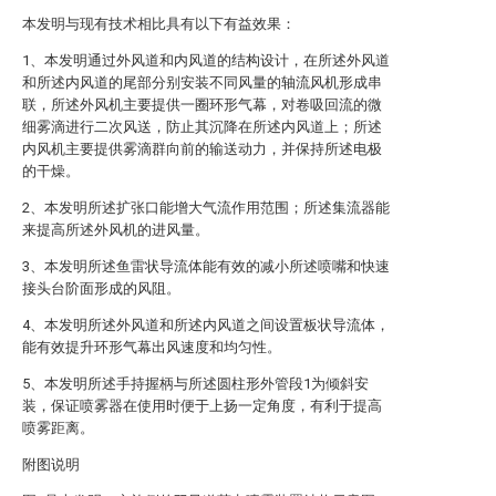
本发明与现有技术相比具有以下有益效果：
1、本发明通过外风道和内风道的结构设计，在所述外风道
和所述内风道的尾部分别安装不同风量的轴流风机形成串
联，所述外风机主要提供一圈环形气幕，对卷吸回流的微
细雾滴进行二次风送，防止其沉降在所述内风道上；所述
内风机主要提供雾滴群向前的输送动力，并保持所述电极
的干燥。
2、本发明所述扩张口能增大气流作用范围；所述集流器能
来提高所述外风机的进风量。
3、本发明所述鱼雷状导流体能有效的减小所述喷嘴和快速
接头台阶面形成的风阻。
4、本发明所述外风道和所述内风道之间设置板状导流体，
能有效提升环形气幕出风速度和均匀性。
5、本发明所述手持握柄与所述圆柱形外管段1为倾斜安
装，保证喷雾器在使用时便于上扬一定角度，有利于提高
喷雾距离。
附图说明