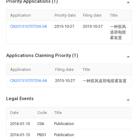
Priority Applications (1)
Application
Priority date
Filing date
Title
CN201510707336.6A
2015-10-27
2015-10-27
一种双风
道荷电喷
雾装置
Applications Claiming Priority (1)
Application
Filing date
Title
CN201510707336.6A
2015-10-27
一种双风道荷电喷雾装置
Legal Events
Date
Code
Title
2016-01-13
C06
Publication
2016-01-13
PB01
Publication