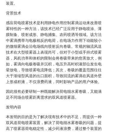
装置。
背景技术
感应荷电喷雾技术是利用静电作用控制雾滴运动来改善喷
雾特性的一种方法，该技术已经广泛应用于静电喷涂、薄
膜制备、喷射成形、静电捕集、农药喷洒等领域。该方法
中雾滴携带与电极相反的电荷，在电场力作用下动能较小
的微细雾滴会沿电场线向喷射反向卷吸。常规的轴流风送
技术在大型喷雾器上表现尚可，但对于小型或手持式喷雾
器，风机功率和体积的限制会将卷吸带来的危害放大，例
如，雾滴向电极卷吸并沉积，电压升高时积液部位发生电
晕放电，导致喷雾电流降低；其次，卷吸的覆盖范围往往
大于渐缩型风道的出口面积，导致回流的雾滴在风道外壁
上形成积液，不仅浪费药液，同时影响产品的用户体验。
因此很有必要研制一种既能解决荷电细水雾卷吸，又能满
足不同场合喷雾距离需求的双风道喷雾器。
发明内容
本发明的目的是为了解决现有技术中的不足，而提供一种
双风道荷电喷雾装置，解决了荷电细水雾卷吸的问题，提
高了喷雾器荷电稳定性，减少药液浪费，通过整个装置的