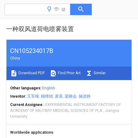
一种双风道荷电喷雾装置
CN105234017B
China
Download PDF
Find Prior Art
Similar
Other languages
English
Inventor
王军锋
顾维锴
黄英
梁晓会
储进静
Current Assignee
EXPERIMENTAL INSTRUMENT FACTORY OF
ACADEMY OF MILITARY MEDICAL SCIENCES OF PLA
Jiangsu
University
Worldwide applications