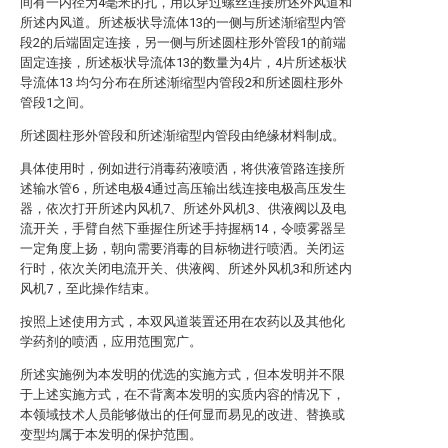
间有一内径为4毫米的孔，用以穿过螺丝连接所述外风道和
所述内风道。所述板状导流体13的一侧与所述渐缩型内管
段2的后端固定连接，另一侧与所述圆柱形外管段1的前端
固定连接，所述板状导流体13的数量为4片，4片所述板状
导流体13 均匀分布在所述渐缩型内管段2和所述圆柱形外
管段1之间。
所述圆柱形外管段和所述渐缩型内管段由绝缘材料制成。
具体使用时，例如进行消毒药液喷洒，将供液管路连接所
述输水管6，所述电极4通过高压输出线连接电极高压发生
器，依次打开所述内风机7、所述外风机3、供液阀以及电
流开关，手臂自然下垂握住所述手持握柄14，令喷雾器呈
一定角度上扬，朝向需要消毒的目标物进行喷洒。关闭运
行时，依次关闭电流开关、供液阀、所述外风机3和所述内
风机7，至此操作结束。
按照上述使用方式，本双风道装置还用在农药以及其他化
学药剂的喷洒，应用范围宽广。
所述实施例为本发明的优选的实施方式，但本发明并不限
于上述实施方式，在不背离本发明的实质内容的情况下，
本领域技术人员能够做出的任何显而易见的改进、替换或
变型均属于本发明的保护范围。