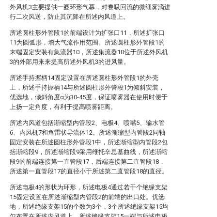
外风机3主要提供一圈环形气幕，对卷吸回流的微细雾滴进
行二次风送，防止其沉降在所述内风道上。
所述圆柱形外管段1的前端设计为扩张口11，所述扩张口
11为圆弧形，增大气流作用范围。所述圆柱形外管段1的
末端固定安装有集流器10，所述集流器10位于所述外风机
3的外部用来来提高所述外风机3的进风量。
所述手持握柄14固定设置在所述圆柱形外管段1的外壳
上，所述手持握柄14与所述圆柱形外管段1为倾斜安装，
优选地，倾斜角度α为30-45度，保证喷雾器在使用时便于
上扬一定角度，有利于提高喷雾距离。
所述内风道包括渐缩型内管段2、电极4、喷嘴5、输水管
6、内风机7和鱼雷状导流体12。所述渐缩型内管段2同轴
固定安装在所述圆柱形外管段1中，所述渐缩型内管段2包
括渐缩段9，所述渐缩段9采用维托辛思基曲线，所述渐缩
段9的前端连接第一直管段17，后端连接第二直管段18，
所述第一直管段17的直径小于所述第二直管段18的直径。
所述电极4的形状为环形，所述电极4通过若干个绝缘支架
15固定设置在所述渐缩型内管段2的前端的出口处。优选
地，所述绝缘支架15的个数为3个，3个所述绝缘支架15均
匀布置在所述内风道上，所述绝缘支架15一端与所述电极