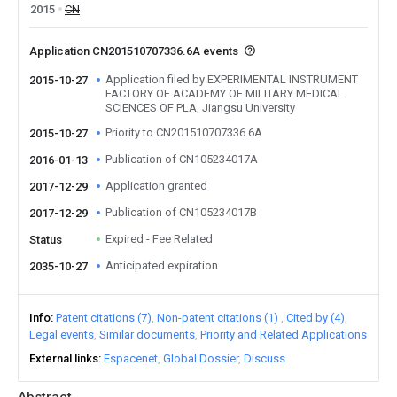
2015
CN
Application CN201510707336.6A events
Application filed by EXPERIMENTAL INSTRUMENT
2015-10-27
FACTORY OF ACADEMY OF MILITARY MEDICAL
SCIENCES OF PLA, Jiangsu University
Priority to CN201510707336.6A
2015-10-27
Publication of CN105234017A
2016-01-13
Application granted
2017-12-29
Publication of CN105234017B
2017-12-29
Expired - Fee Related
Status
Anticipated expiration
2035-10-27
Info
Patent citations (7)
Non-patent citations (1)
Cited by (4)
Legal events
Similar documents
Priority and Related Applications
External links
Espacenet
Global Dossier
Discuss