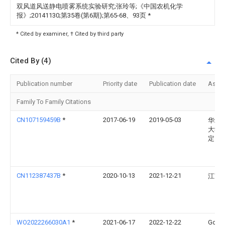
双风道风送静电喷雾系统实验研究;张玲等;《中国农机化学
报》;20141130;第35卷(第6期);第65-68、93页
*
* Cited by examiner, † Cited by third party
Cited By (4)
Publication number
Priority date
Publication date
Assi
Family To Family Citations
CN107159459B
*
2017-06-19
2019-05-03
华北
大学
定）
CN112387437B
*
2020-10-13
2021-12-21
江苏
WO2022266030A1
*
2021-06-17
2022-12-22
Gojo