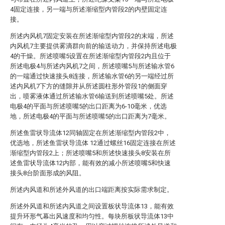
4固定连接，另一端与所述渐缩型内管段2的内壁固定连
接。
所述内风机7固定安装在所述渐缩型内管段2的末端，所述
内风机7主要提供雾滴群向前的输送动力，并保持所述电极
4的干燥。所述喷嘴5设置在所述渐缩型内管段2内且位于
所述电极4与所述内风机7之间，所述喷嘴5与所述输水管6
的一端通过快速接头8连接，所述输水管6的另一端经过所
述内风机7下方的缝隙并从所述圆柱形外管段1的侧面穿
出，喷雾液体通过所述输水管6输送到所述喷嘴5处。所述
电极4的平面与所述喷嘴5的出口距离为6-10毫米，优选
地，所述电极4的平面与所述喷嘴5的出口距离为7毫米。
所述鱼雷状导流体12同轴固定在所述渐缩型内管段2中，
优选地，所述鱼雷状导流体 12通过螺丝16固定连接在所述
渐缩型内管段2上；所述喷嘴5和所述快速接头8安装在所
述鱼雷状导流体12内部，能有效的减小所述喷嘴5和快速
接头8台阶面形成的风阻。
所述内风道和所述外风道的出口端距离按实际需求制定。
所述外风道和所述内风道之间设置板状导流体13，能有效
提升环形气幕出风速度和均匀性。每块所板状导流体13中