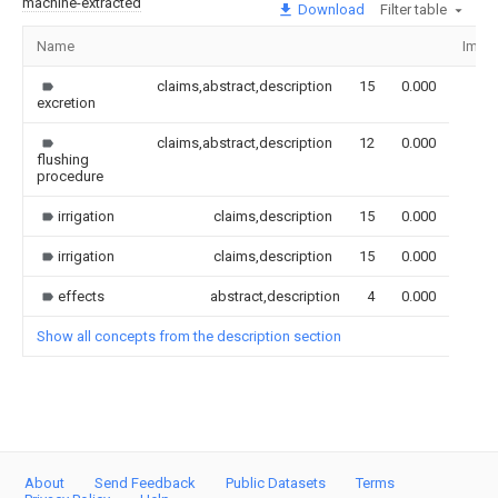
machine-extracted
Download
Filter table
Name
Imag
claims,abstract,description
15
0.000
excretion
claims,abstract,description
12
0.000
flushing
procedure
irrigation
claims,description
15
0.000
irrigation
claims,description
15
0.000
effects
abstract,description
4
0.000
Show all concepts from the description section
About
Send Feedback
Public Datasets
Terms