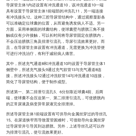
导尿管主体1内还设置有冲洗通道10，该冲洗通道10一端
具有设置于导尿管主体1前端部的冲洗孔11，另一端连接
有冲洗接头12。这种三腔导尿管结构中，通过观察显影条
可以准确定位球囊的位置，从而避免诱发病人不适。另一
方面，采用单侧面的球囊结构，使球囊壁与膀胱三角不接
触或仅有少许接触，可以长时间将导尿管固定在膀胱内，
不会压迫膀胱三角及排泄引流孔，导尿引流效果更好。而
且，在导尿管主体设置有冲洗通道，无需更换为冲洗管便
可进行冲洗治疗，有利于减轻病人痛苦。
其中，所述充气通道8和冲洗通道10均设置于导尿管主体1
侧壁中，所述充气接头9通过充气软管13与充气通道8连
接，所述冲洗接头12通过冲洗软管14与冲洗通道10连接，
简化了导尿管结构，便于制作成型。
所述第一、第二排泄引流孔5、6分别靠近球囊4前、后两
端，使球囊不会压迫第一、第二排泄引流孔，可使膀胱内
的正常尿液及病变异常尿液完全排泄掉。
所述导尿管主体1前端设置有可供导向金属丝穿过的导丝孔
15。在尿道狭窄而导致置管困难时，可借助导向金属丝穿
过导尿管并引导其到达膀胱。另外，上述导丝孔还可以作
为排泄引流孔，使引流效果更好。