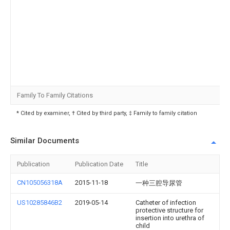
Family To Family Citations
* Cited by examiner, † Cited by third party, ‡ Family to family citation
Similar Documents
Publication
Publication Date
Title
CN105056318A
2015-11-18
一种三腔导尿管
US10285846B2
2019-05-14
Catheter of infection
protective structure for
insertion into urethra of
child