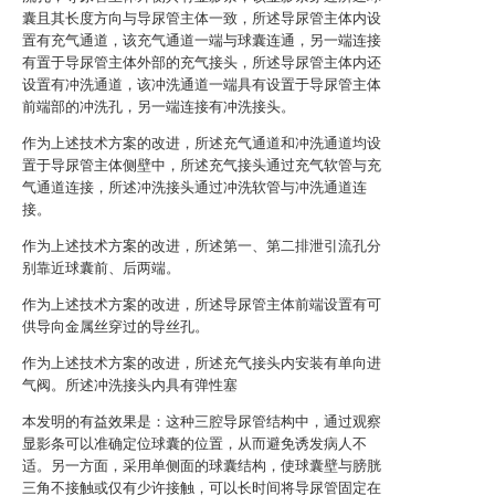
囊且其长度方向与导尿管主体一致，所述导尿管主体内设
置有充气通道，该充气通道一端与球囊连通，另一端连接
有置于导尿管主体外部的充气接头，所述导尿管主体内还
设置有冲洗通道，该冲洗通道一端具有设置于导尿管主体
前端部的冲洗孔，另一端连接有冲洗接头。
作为上述技术方案的改进，所述充气通道和冲洗通道均设
置于导尿管主体侧壁中，所述充气接头通过充气软管与充
气通道连接，所述冲洗接头通过冲洗软管与冲洗通道连
接。
作为上述技术方案的改进，所述第一、第二排泄引流孔分
别靠近球囊前、后两端。
作为上述技术方案的改进，所述导尿管主体前端设置有可
供导向金属丝穿过的导丝孔。
作为上述技术方案的改进，所述充气接头内安装有单向进
气阀。所述冲洗接头内具有弹性塞
本发明的有益效果是：这种三腔导尿管结构中，通过观察
显影条可以准确定位球囊的位置，从而避免诱发病人不
适。另一方面，采用单侧面的球囊结构，使球囊壁与膀胱
三角不接触或仅有少许接触，可以长时间将导尿管固定在