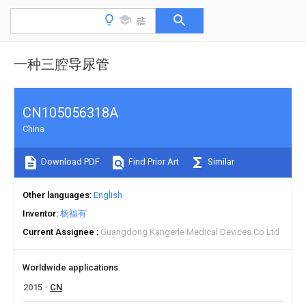
一种三腔导尿管
CN105056318A
China
Download PDF
Find Prior Art
Similar
Other languages
English
Inventor
杨福有
Current Assignee
Guangdong Kangerle Medical Devices Co Ltd
Worldwide applications
2015
CN