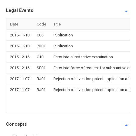
Legal Events
Date
Code
Title
2015-11-18
C06
Publication
2015-11-18
PB01
Publication
2015-12-16
C10
Entry into substantive examination
2015-12-16
SE01
Entry into force of request for substantive exa
2017-11-07
RJ01
Rejection of invention patent application after 
2017-11-07
RJ01
Rejection of invention patent application after 
Concepts