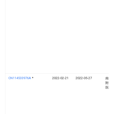
CN114533976A
*
2022-02-21
2022-05-27
南华
附属
医院