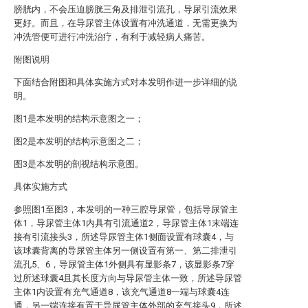
膀胱内，不会压迫膀胱三角及排泄引流孔，导尿引流效果
更好。而且，在导尿管主体设置有冲洗通道，无需更换为
冲洗管便可进行冲洗治疗，有利于减轻病人痛苦。
附图说明
下面结合附图和具体实施方式对本发明作进一步详细的说
明。
图1是本发明的结构示意图之一；
图2是本发明的结构示意图之二；
图3是本发明的剖视结构示意图。
具体实施方式
参照图1至图3，本发明的一种三腔导尿管，包括导尿管主
体1，导尿管主体1内具有引流通道2，导尿管主体1末端连
接有引流接头3，所述导尿管主体1侧面设置有球囊4，与
该球囊背离的导尿管主体另一侧设置有第一、第二排泄引
流孔5、6，导尿管主体1外侧具有显影条7，该显影条7穿
过所述球囊4且其长度方向与导尿管主体一致，所述导尿管
主体1内设置有充气通道8，该充气通道8一端与球囊4连
通，另一端连接有置于导尿管主体外部的充气接头9，所述