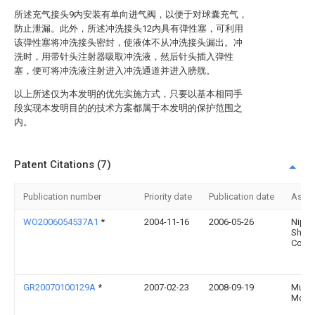
所述充气接头9内安装有单向进气阀，以便于对球囊充气，
防止泄漏。此外，所述冲洗接头12内具有弹性塞，可利用
该弹性塞将冲洗接头密封，使液体不从冲洗接头漏出。冲
洗时，用带针头注射器吸取冲洗液，然后针头插入弹性
塞，便可将冲洗液注射进入冲洗通道并进入膀胱。
以上所述仅为本发明的优先实施方式，只要以基本相同手
段实现本发明目的的技术方案都属于本发明的保护范围之
内。
Patent Citations (7)
Publication number
Priority date
Publication date
Assi
WO2006054537A1
*
2004-11-16
2006-05-26
Nipp
Shiny
Co., L
GR20070100129A
*
2007-02-23
2008-09-19
Μιχα
Μαλα