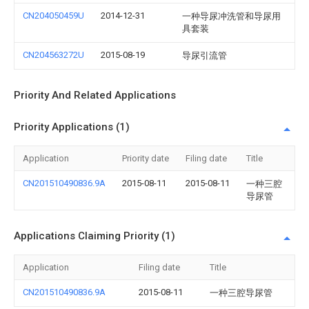
CN204050459U
2014-12-31
一种导尿冲洗管和导尿用
具套装
CN204563272U
2015-08-19
导尿引流管
Priority And Related Applications
Priority Applications (1)
Application
Priority date
Filing date
Title
CN201510490836.9A
2015-08-11
2015-08-11
一种三腔
导尿管
Applications Claiming Priority (1)
Application
Filing date
Title
CN201510490836.9A
2015-08-11
一种三腔导尿管