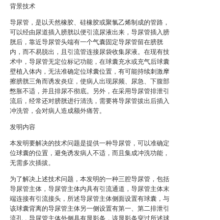
背景技术
导尿管，是以天然橡胶、硅橡胶或聚氯乙烯制成的管路，
可以经由尿道插入膀胱以便引流尿液出来，导尿管插入膀
胱后，靠近导尿管头端有一个气囊固定导尿管留在膀胱
内，而不易脱出，且引流管连接尿袋收集尿液。在现有技
术中，导尿管无定位标记功能，在球囊充水或充气后球囊
壁植入体内，无法准确定位球囊位置，有可能持续刺激摩
擦膀胱三角而诱发炎症，使病人出现尿频、尿急、下腹部
憋胀不适，并且排尿不彻底。另外，在采用导尿管排泄引
流后，经常还对膀胱进行清洗，需要将导尿管拔出后插入
冲洗管，会对病人造成额外痛苦。
发明内容
本发明要解决的技术问题是提供一种导尿管，可以准确定
位球囊的位置，避免诱发病人不适，而且集成冲洗功能，
无需多次插拔。
为了解决上述技术问题，本发明的一种三腔导尿管，包括
导尿管主体，导尿管主体内具有引流通道，导尿管主体末
端连接有引流接头，所述导尿管主体侧面设置有球囊，与
该球囊背离的导尿管主体另一侧设置有第一、第二排泄引
流孔，导尿管主体外侧具有显影条，该显影条穿过所述球