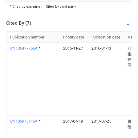
* Cited by examiner, † Cited by third party
Cited By (7)
Publication number
Priority date
Publication date
Assi
CN105477766A
*
2015-11-27
2016-04-13
河南
生医
技有
司
CN106975116A
*
2017-04-19
2017-07-25
青岛
附属