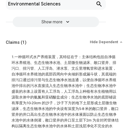
Environmental Sciences
Show more
Claims
(1)
Hide Dependent
1.一种循环式水产养殖装置，其特征在于：主体结构包括自净循
环水养殖池、生态生物净水池、土层微生物滤床、敞口竖井、排
污口、排污管、人工浮岛、潜水泵、文丘里增氧管和进水装置，
自净循环水养殖池的底部四周向中央倾斜形成漏斗状，其底端的
排污口通过排污管与生态生物净水池连通，以便自净循环水养殖
池中排出的污水直接流入生态生物净水池中；生态生物净水池中
盛装的水体上设置有人工浮岛，人工浮岛上种植有水生植物用以
汲取水体中的氨氮和亚硝酸盐成分；生态生物净水池的底部铺设
有厚度为10-20cm 的沙子，沙子下方的地下土层形成土层微生物
滤床，生态生物净水池的中央设有深度为5-8 米的敞口竖井，敞口
竖井的井口高出生态生物净水池中的水体液面以防止生态生物净
水池中的水体倒灌，敞口竖井的井口至土层下2m 为全封闭管体结
构以隔离生态生物净水池中的水体和土层浅层净化不完全的水