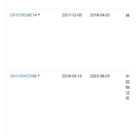
CN107926827A
*
2017-12-05
2018-04-20
林莉
CN110547238B
*
2018-05-15
2023-08-29
中国
院青
物能
过程
所