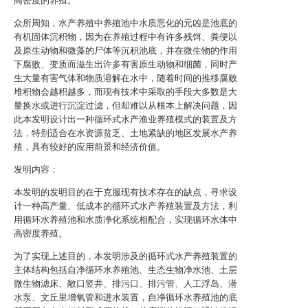
高密度的养殖。
众所周知，水产养殖中养殖池中水质恶化的元凶是池底的
有机固体沉积物，因为在养殖过程中有许多残饵、粪便以
及原生动物和微藻的尸体等沉积池底，并在微生物的作用
下腐败、变质而滋生出许多有害原生动物和细菌，同时产
生大量有害气体和物质溶解在水中，随着时间的推移腐败
堆积物会越积越多，而现有技术中采取的手段大多数是大
量换水或进行沉淀过滤，但却难以从根本上解决问题，因
此本发明设计出一种循环式水产渔业养殖模式的装置及方
法，特别适合在水资源贫乏、土地紧缺的地区发展水产养
殖，具有较好的应用前景和经济价值。
发明内容：
本发明的发明目的在于克服现有技术存在的缺点，寻求设
计一种高产量、低成本的循环式水产养殖装置及方法，利
用循环水养殖池和水质净化系统相配合，实现循环水体中
高密度养殖。
为了实现上述目的，本发明涉及的循环式水产养殖装置的
主体结构包括自净循环水养殖池、生态生物净水池、土层
微生物滤床、敞口竖井、排污口、排污管、人工浮岛、潜
水泵、文丘里增氧管和进水装置，自净循环水养殖池的底