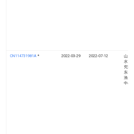
CN114731981A
*
2022-03-29
2022-07-12
山东
水渔
究院
东省
渔业
中心