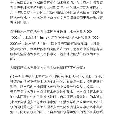
体，敞口竖井的下端设置有多孔滤水管和潜水泵，潜水泵与布置
在自净循环水养殖池周沿上和敞口竖井中的进水装置对接连通，
用于将敞口竖井中经过土层微生物滤床净化后的水抽回至自净循
环水养殖池中，进水装置上套接有文丘里增氧管用于配合潜水泵
泵水时注氧；
自净循环水养殖池呈圆形或钝角多边形，水体容量为500-
3
1000m
，水深1.5-1.8m ；生态生物净水池的水体容量为1000-
3
2000m
，池水深1.5-1.8m，其中放养有能够滤食残饵、排泄物、
浮游动植物、鱼类尸体和细菌的水产生物，使废水中的固形有害
物得到清除达到废水的初步净化，池底铺设的沙子粒径为0.25-
8mm；
实现循环式水产养殖的方法具体包括以下工艺步骤：
(1) 先向自净循环水养殖池和生态生物净水池中注入清水，在排污
管连通的情况下使得上述两个池中的水面高度一致；按常规进行
消毒、肥水后向自净循环水养殖池中放养养殖鱼类，投饵2 ～ 3
天后开启潜水泵向自净循环水养殖池中泵水，当自净循环水养殖
池中水面高过生态生物净水池时，自净循环水养殖池中的水通过
排污管自动流入生态生物净水池中；潜水泵和文丘里增氧管在注
水的同时通过文丘里管原理吸入空气随水流进入自净循环水养殖
池中，同时在水力的冲击下自净循环水养殖池中的固形有害物逐