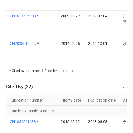
CN101720690B
*
2009-11-27
2012-07-04
广东
学
CN203851604U
*
2014-02-26
2014-10-01
杨壮
* Cited by examiner, † Cited by third party
Cited By (22)
Publication number
Priority date
Publication date
Assi
Family To Family Citations
CN105454113B
*
2015-12-22
2018-06-08
宁波