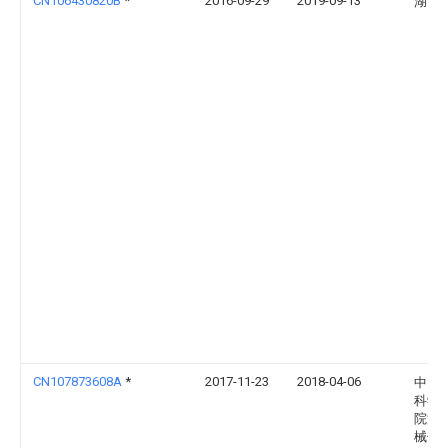
CN106430820B
*
2016-09-29
2019-09-13
湖南
CN107873608A
*
2017-11-23
2018-04-06
中国
科学
院渔
械仪