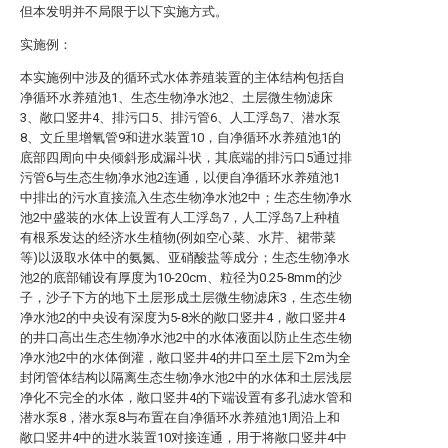
但本发明并不局限于以下实施方式。
实施例：
本实施例中涉及的循环式水体养殖装置的主体结构包括自
净循环水养殖池1、生态生物净水池2、土层微生物滤床
3、敞口竖井4、排污口5、排污管6、人工浮岛7、潜水泵
8、文丘里增氧管9和进水装置10，自净循环水养殖池1的
底部四周向中央倾斜形成漏斗状，其底端的排污口5通过排
污管6与生态生物净水池2连通，以便自净循环水养殖池1
中排出的污水直接流入生态生物净水池2中；生态生物净水
池2中盛装的水体上设置有人工浮岛7，人工浮岛7上种植
有根系发达的经济水生植物(例如空心菜、水芹、裙带菜
等)以汲取水体中的氨氮、亚硝酸盐等成分；生态生物净水
池2的底部铺设有厚度为10-20cm、粒径为0.25-8mm的沙
子，沙子下方的地下土层形成土层微生物滤床3，生态生物
净水池2的中央设有深度为5-8米的敞口竖井4，敞口竖井4
的井口高出生态生物净水池2中的水体液面以防止生态生物
净水池2中的水体倒灌，敞口竖井4的井口至土层下2m为全
封闭管体结构以隔离生态生物净水池2中的水体和土层浅层
净化不完全的水体，敞口竖井4的下端设置有多孔滤水管和
潜水泵8，潜水泵8与布置在自净循环水养殖池1周沿上和
敞口竖井4中的进水装置10对接连通，用于将敞口竖井4中