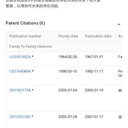
层微生物滤床3中的微生物菌群在有机水体的培育下会大量
繁殖，以增加对水体的净化功能。
Patent Citations (6)
Publication number
Priority date
Publication date
Assi
Family To Family Citations
US3301402A
*
1964-02-26
1967-01-31
Falke
US5164089A
*
1990-03-13
1992-11-17
Prest
Glen 
CN1565175A
*
2003-07-04
2005-01-19
林莹
CN1295159C
*
2003-07-28
2007-01-17
南京