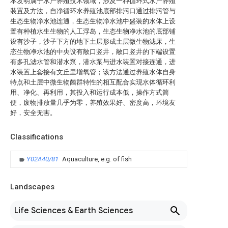
本发明属于水产养殖技术领域，涉及一种循环式水产养殖
装置及方法，自净循环水养殖池底部排污口通过排污管与
生态生物净水池连通，生态生物净水池中盛装的水体上设
置有种植水生生物的人工浮岛，生态生物净水池的底部铺
设有沙子，沙子下方的地下土层形成土层微生物滤床，生
态生物净水池的中央设有敞口竖井，敞口竖井的下端设置
有多孔滤水管和潜水泵，潜水泵与进水装置对接连通，进
水装置上套接有文丘里增氧管；该方法通过养殖水体自身
特点和土层中微生物菌群特性的相互配合实现水体循环利
用、净化、再利用，其投入和运行成本低，操作方式简
便，废物排放量几乎为零，养殖效果好、密度高，环境友
好，安全无害。
Classifications
Y02A40/81
Aquaculture, e.g. of fish
Landscapes
Life Sciences & Earth Sciences