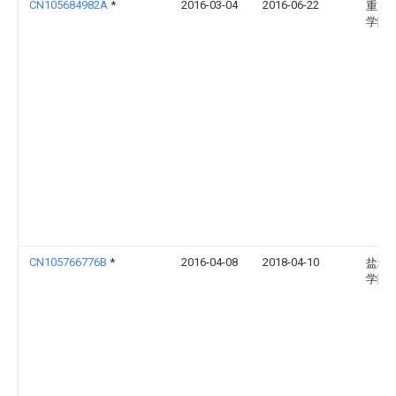
CN105684982A
*
2016-03-04
2016-06-22
重庆
学院
CN105766776B
*
2016-04-08
2018-04-10
盐城
学院