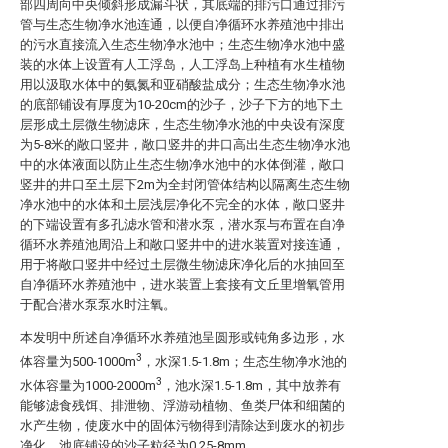
部四周向中央倾斜形成漏斗状，其底端的排污口通过排污
管与生态生物净水池连通，以便自净循环水养殖池中排出
的污水直接流入生态生物净水池中；生态生物净水池中盛
装的水体上设置有人工浮岛，人工浮岛上种植有水生植物
用以汲取水体中的氨氮和亚硝酸盐成分；生态生物净水池
的底部铺设有厚度为10-20cm的沙子，沙子下方的地下土
层形成土层微生物滤床，生态生物净水池的中央设有深度
为5-8米的敞口竖井，敞口竖井的井口高出生态生物净水池
中的水体液面以防止生态生物净水池中的水体倒灌，敞口
竖井的井口至土层下2m为全封闭管体结构以隔离生态生物
净水池中的水体和土层浅层净化不完全的水体，敞口竖井
的下端设置有多孔滤水管和潜水泵，潜水泵与布置在自净
循环水养殖池周沿上和敞口竖井中的进水装置对接连通，
用于将敞口竖井中经过土层微生物滤床净化后的水抽回至
自净循环水养殖池中，进水装置上套接有文丘里增氧管用
于配合潜水泵泵水时注氧。
本发明中所述自净循环水养殖池呈圆形或钝角多边形，水
3
体容量为500-1000m
，水深1.5-1.8m；生态生物净水池的
3
水体容量为1000-2000m
，池水深1.5-1.8m，其中放养有
能够滤食残饵、排泄物、浮游动植物、鱼类尸体和细菌的
水产生物，使废水中的固体污物得到清除达到废水的初步
净化，池底铺设的沙子粒径为0.25-8mm。