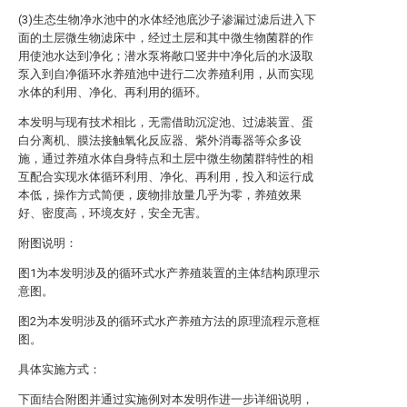
(3)生态生物净水池中的水体经池底沙子渗漏过滤后进入下
面的土层微生物滤床中，经过土层和其中微生物菌群的作
用使池水达到净化；潜水泵将敞口竖井中净化后的水汲取
泵入到自净循环水养殖池中进行二次养殖利用，从而实现
水体的利用、净化、再利用的循环。
本发明与现有技术相比，无需借助沉淀池、过滤装置、蛋
白分离机、膜法接触氧化反应器、紫外消毒器等众多设
施，通过养殖水体自身特点和土层中微生物菌群特性的相
互配合实现水体循环利用、净化、再利用，投入和运行成
本低，操作方式简便，废物排放量几乎为零，养殖效果
好、密度高，环境友好，安全无害。
附图说明：
图1为本发明涉及的循环式水产养殖装置的主体结构原理示
意图。
图2为本发明涉及的循环式水产养殖方法的原理流程示意框
图。
具体实施方式：
下面结合附图并通过实施例对本发明作进一步详细说明，