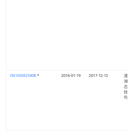
CN105532540B
*
2016-01-19
2017-12-12
溧阳
湖华
态农
技有
司