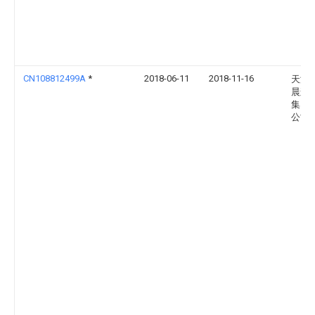
CN108812499A
*
2018-06-11
2018-11-16
天津
晨辉
集团
公司