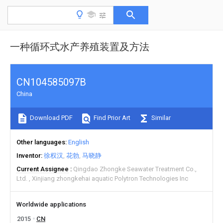
一种循环式水产养殖装置及方法
CN104585097B
China
Download PDF
Find Prior Art
Similar
Other languages
English
Inventor
徐权汉
花勃
马晓静
Current Assignee
Qingdao Zhongke Seawater Treatment Co.,
Ltd.
Xinjiang zhongkehai aquatic Polytron Technologies Inc
Worldwide applications
2015
CN