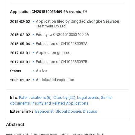
Application CN201510053469.6A events
Application filed by Qingdao Zhongke Seawater
2015-02-02
Treatment Co Ltd
Priority to CN201510053469.6A
2015-02-02
Publication of CN104585097A
2015-05-06
Application granted
2017-03-01
Publication of CN104585097B
2017-03-01
Active
Status
Anticipated expiration
2035-02-02
Info
Patent citations (6)
Cited by (22)
Legal events
Similar
documents
Priority and Related Applications
External links
Espacenet
Global Dossier
Discuss
Abstract