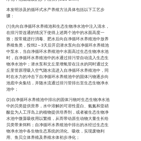
本发明涉及的循环式水产养殖方法具体包括以下工艺步
骤：
(1)先向自净循环水养殖池和生态生物净水池中注入清水，
在排污管连通的情况下使得上述两个池中的水面高度一
致；按常规进行消毒、肥水后向自净循环水养殖池中放养
养殖鱼类，投饵2～3天后开启潜水泵向自净循环水养殖池
中泵水，当自净循环水养殖池中水面高过生态生物净水池
时，自净循环水养殖池中的水通过排污管自动流入生态生
物净水池中；潜水泵和文丘里增氧管在注水的同时通过文
丘里管原理吸入空气随水流进入自净循环水养殖池中，同
时在水力的冲击下自净循环水养殖池中的固体污物逐步向
池底中央集结，并随水流通过排污管排出至生态生物净水
池中；
(2)自净循环水养殖池中排出的固体污物对生态生物净水池
中的贝类提供营养，水中溶解的可溶性蛋白、氨氮和亚硝
酸盐为人工浮岛上的植物提供培养剂，或者被生态生物净
水池中微藻吸收用以繁殖，从而带动原生动物大量生长给
贝类带来饵料；自净循环水养殖池中排出的水经过生态生
物净水池中各生物生态系统的消化、吸收，实现废物利
用、鱼贝立体养殖及养殖水体初步净化；