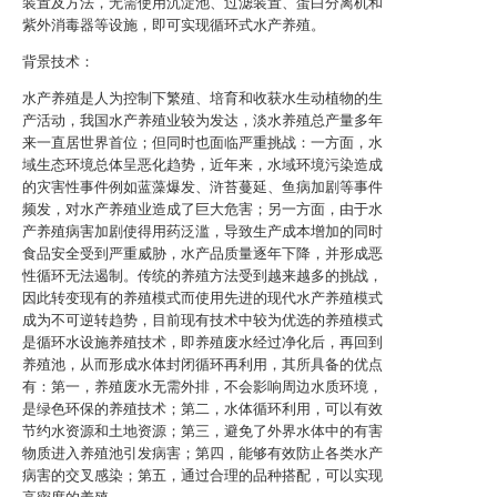
装置及方法，无需使用沉淀池、过滤装置、蛋白分离机和
紫外消毒器等设施，即可实现循环式水产养殖。
背景技术：
水产养殖是人为控制下繁殖、培育和收获水生动植物的生
产活动，我国水产养殖业较为发达，淡水养殖总产量多年
来一直居世界首位；但同时也面临严重挑战：一方面，水
域生态环境总体呈恶化趋势，近年来，水域环境污染造成
的灾害性事件例如蓝藻爆发、浒苔蔓延、鱼病加剧等事件
频发，对水产养殖业造成了巨大危害；另一方面，由于水
产养殖病害加剧使得用药泛滥，导致生产成本增加的同时
食品安全受到严重威胁，水产品质量逐年下降，并形成恶
性循环无法遏制。传统的养殖方法受到越来越多的挑战，
因此转变现有的养殖模式而使用先进的现代水产养殖模式
成为不可逆转趋势，目前现有技术中较为优选的养殖模式
是循环水设施养殖技术，即养殖废水经过净化后，再回到
养殖池，从而形成水体封闭循环再利用，其所具备的优点
有：第一，养殖废水无需外排，不会影响周边水质环境，
是绿色环保的养殖技术；第二，水体循环利用，可以有效
节约水资源和土地资源；第三，避免了外界水体中的有害
物质进入养殖池引发病害；第四，能够有效防止各类水产
病害的交叉感染；第五，通过合理的品种搭配，可以实现