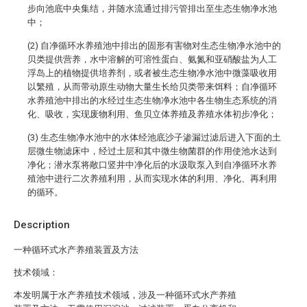
步向池底中央集结，并随水流通过排污管排出至生态生物净水池
中；
(2) 自净循环水养殖池中排出的固形有害物对生态生物净水池中的
贝类提供营养，水中溶解的可溶性蛋白、氨氮和亚硝酸盐为人工
浮岛上的植物提供培养剂，或者被生态生物净水池中微藻吸收用
以繁殖，从而带动原生动物大量生长给贝类带来饵料；自净循环
水养殖池中排出的水经过生态生物净水池中各生物生态系统的消
化、吸收，实现废物利用、鱼贝立体养殖及养殖水体初步净化；
(3) 生态生物净水池中的水体经池底沙子渗漏过滤后进入下面的土
层微生物滤床中，经过土层和其中微生物菌群的作用使池水达到
净化；潜水泵将敞口竖井中净化后的水汲取泵入到自净循环水养
殖池中进行二次养殖利用，从而实现水体的利用、净化、再利用
的循环。
Description
一种循环式水产养殖装置及方法
技术领域：
本发明属于水产养殖技术领域，涉及一种循环式水产养殖