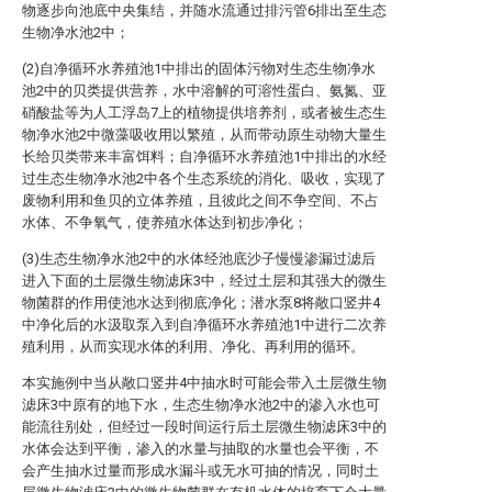
物逐步向池底中央集结，并随水流通过排污管6排出至生态
生物净水池2中；
(2)自净循环水养殖池1中排出的固体污物对生态生物净水
池2中的贝类提供营养，水中溶解的可溶性蛋白、氨氮、亚
硝酸盐等为人工浮岛7上的植物提供培养剂，或者被生态生
物净水池2中微藻吸收用以繁殖，从而带动原生动物大量生
长给贝类带来丰富饵料；自净循环水养殖池1中排出的水经
过生态生物净水池2中各个生态系统的消化、吸收，实现了
废物利用和鱼贝的立体养殖，且彼此之间不争空间、不占
水体、不争氧气，使养殖水体达到初步净化；
(3)生态生物净水池2中的水体经池底沙子慢慢渗漏过滤后
进入下面的土层微生物滤床3中，经过土层和其强大的微生
物菌群的作用使池水达到彻底净化；潜水泵8将敞口竖井4
中净化后的水汲取泵入到自净循环水养殖池1中进行二次养
殖利用，从而实现水体的利用、净化、再利用的循环。
本实施例中当从敞口竖井4中抽水时可能会带入土层微生物
滤床3中原有的地下水，生态生物净水池2中的渗入水也可
能流往别处，但经过一段时间运行后土层微生物滤床3中的
水体会达到平衡，渗入的水量与抽取的水量也会平衡，不
会产生抽水过量而形成水漏斗或无水可抽的情况，同时土