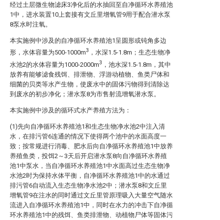
经过土层微生物滤床3净化后的水抽回至自净循环水养殖池
1中，进水装置10上套接有文丘里增氧管9用于配合潜水泵
8泵水时注氧。
本实施例中涉及的自净循环水养殖池1呈圆形或钝角多边
3
形，水体容量为500-1000m
，水深1.5-1.8m；生态生物净
3
水池2的水体容量为1000-2000m
，池水深1.5-1.8m，其中
放养有能够滤食残饵、排泄物、浮游动植物、鱼类尸体和
细菌的贝类等水产生物，使废水中的固体污物得到清除达
到废水的初步净化；潜水泵8为市售射流增氧潜水泵。
本实施例中涉及的循环式水产养殖方法为：
(1)先向自净循环水养殖池1和生态生物净水池2中注入清
水，在排污管6连通的情况下使得两个池中的水面高度一
致；按常规进行消毒、肥水后向自净循环水养殖池1中放养
养殖鱼类，投饵2～3天后开启潜水泵8向自净循环水养殖
池1中泵水，当自净循环水养殖池1中水面高过生态生物净
水池2时为保持水体平衡，自净循环水养殖池1中的水通过
排污管6自动流入生态生物净水池2中；潜水泵8和文丘里
增氧管9在注水的同时通过文丘里管原理吸入大量空气随水
流进入自净循环水养殖池1中，同时在水力的冲击下自净循
环水养殖池1中的残饵、鱼类排泄物、动植物尸体等固体污