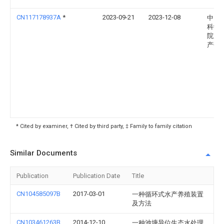
CN117178937A
*
2023-09-21
2023-12-08
中国
科学
院东
产研
* Cited by examiner, † Cited by third party, ‡ Family to family citation
Similar Documents
Publication
Publication Date
Title
CN104585097B
2017-03-01
一种循环式水产养殖装置
及方法
CN103461263B
2014-12-10
一种池塘异位生态水处理