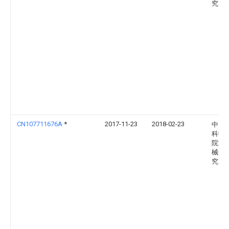
究所
CN107711676A
*
2017-11-23
2018-02-23
中国
科学
院渔
械仪
究所