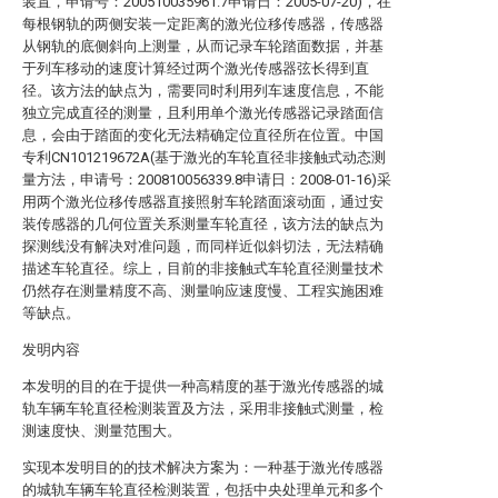
装置，申请号：200510035961.7申请日：2005-07-20)，在
每根钢轨的两侧安装一定距离的激光位移传感器，传感器
从钢轨的底侧斜向上测量，从而记录车轮踏面数据，并基
于列车移动的速度计算经过两个激光传感器弦长得到直
径。该方法的缺点为，需要同时利用列车速度信息，不能
独立完成直径的测量，且利用单个激光传感器记录踏面信
息，会由于踏面的变化无法精确定位直径所在位置。中国
专利CN101219672A(基于激光的车轮直径非接触式动态测
量方法，申请号：200810056339.8申请日：2008-01-16)采
用两个激光位移传感器直接照射车轮踏面滚动面，通过安
装传感器的几何位置关系测量车轮直径，该方法的缺点为
探测线没有解决对准问题，而同样近似斜切法，无法精确
描述车轮直径。综上，目前的非接触式车轮直径测量技术
仍然存在测量精度不高、测量响应速度慢、工程实施困难
等缺点。
发明内容
本发明的目的在于提供一种高精度的基于激光传感器的城
轨车辆车轮直径检测装置及方法，采用非接触式测量，检
测速度快、测量范围大。
实现本发明目的的技术解决方案为：一种基于激光传感器
的城轨车辆车轮直径检测装置，包括中央处理单元和多个