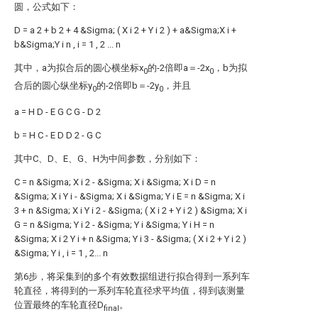
圆，公式如下：
D
=
a
2
+
b
2
+
4
&Sigma;
(
X
i
2
+
Y
i
2
)
+
a&Sigma;X
i
+
b&Sigma;Y
i
n
,
i
=
1
,
2
...
n
其中，a为拟合后的圆心横坐标x
的-2倍即a＝-2x
，b为拟
0
0
合后的圆心纵坐标y
的-2倍即b＝-2y
，并且
0
0
a
=
H
D
-
E
G
C
G
-
D
2
b
=
H
C
-
E
D
D
2
-
G
C
其中C、D、E、G、H为中间参数，分别如下：
C
=
n
&Sigma;
X
i
2
-
&Sigma;
X
i
&Sigma;
X
i
D
=
n
&Sigma;
X
i
Y
i
-
&Sigma;
X
i
&Sigma;
Y
i
E
=
n
&Sigma;
X
i
3
+
n
&Sigma;
X
i
Y
i
2
-
&Sigma;
(
X
i
2
+
Y
i
2
)
&Sigma;
X
i
G
=
n
&Sigma;
Y
i
2
-
&Sigma;
Y
i
&Sigma;
Y
i
H
=
n
&Sigma;
X
i
2
Y
i
+
n
&Sigma;
Y
i
3
-
&Sigma;
(
X
i
2
+
Y
i
2
)
&Sigma;
Y
i
,
i
=
1
,
2...
n
第6步，将采集到的多个有效数据组进行拟合得到一系列车
轮直径，将得到的一系列车轮直径求平均值，得到该测量
位置最终的车轮直径D
。
final