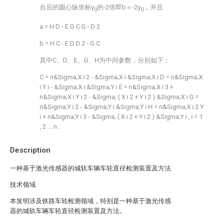
合后的圆心纵坐标y
的-2倍即b＝-2y
，并且
0
0
a
=
H
D
-
E
G
C
G
-
D
2
b
=
H
C
-
E
D
D
2
-
G
C
其中C、D、E、G、H为中间参数，分别如下：
C
=
n&Sigma;X
i
2
-
&Sigma;X
i
&Sigma;X
i
D
=
n&Sigma;X
i
Y
i
-
&Sigma;X
i
&Sigma;Y
i
E
=
n&Sigma;X
i
3
+
n&Sigma;X
i
Y
i
2
-
&Sigma;
(
X
i
2
+
Y
i
2
)
&Sigma;X
i
G
=
n&Sigma;Y
i
2
-
&Sigma;Y
i
&Sigma;Y
i
H
=
n&Sigma;X
i
2
Y
i
+
n&Sigma;Y
i
3
-
&Sigma;
(
X
i
2
+
Y
i
2
)
&Sigma;Y
i
,
i
=
1
,
2
...
n
.
Description
一种基于激光传感器的城轨车辆车轮直径检测装置及方法
技术领域
本发明涉及铁路车轮检测领域，特别是一种基于激光传感
器的城轨车辆车轮直径检测装置及方法。