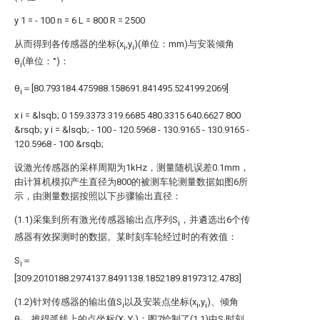
y
1
=
-
100
n
=
6
L
=
800
R
=
2500
从而得到各传感器的坐标(x
,y
)(单位：mm)与安装倾角
i
i
θ
(单位：°)：
i
θ
＝[80.793184.475988.158691.841495.524199.2069]
i
x
i
=
&lsqb;
0
159.3373
319.6685
480.3315
640.6627
800
&rsqb;
y
i
=
&lsqb;
-
100
-
120.5968
-
130.9165
-
130.9165
-
120.5968
-
100
&rsqb;
设激光传感器的采样周期为1kHz，测量随机误差0.1mm，
由计算机模拟产生直径为800的被测车轮测量数据如图6所
示，由测量数据按照以下步骤输出直径：
(1.1)采集到所有激光传感器输出点序列S
，并遴选出6个传
i
感器有效探测时的数据。某时刻车轮经过时的有效值：
S
＝
i
[309.2010188.2974137.8491138.1852189.8197312.4783]
(1.2)针对传感器的输出值S
以及安装点坐标(x
,y
)、倾角
i
i
i
θ
，推得弧线上的点坐标(X
,Y
)；图7绘制了(1.1)中S
时刻