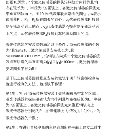
如图10所示，n个激光传感器的探头沿钢轨方向排列且均
布在弦长为L、半径为R的圆弧上，各激光传感器的探测光
束垂直钢轨向上。图10中c代表车轮滚动圆的圆心，w表示
传感器P
、P
、P
所在圆弧的圆心，c
代表传感器P
投射
1
2
3
1
1
到车轮滚动圆上的点，c
代表传感器P
投射到车轮滚动圆
2
2
上的点，c
代表传感器P
投射到车轮滚动圆上的点。
3
3
激光传感器的安装参数满足以下条件：激光传感器的个数
为n且3≤n≤10，激光传感器安装弦长为L且
n×30mm≤L≤1800mm，沿钢轨方向第一个激光传感器的安
装点至轨道的垂直距离为|y
|且|y
|≥100mm，激光传感器
1
1
安装圆弧半径为R且
基于以上传感器圆弧垂直安装的城轨车辆车轮直径检测装
置进行检测的方法，包括以下步骤：
第1步，将n个激光传感器安装于钢轨偏移所空出的区域，
激光传感器的探头沿钢轨方向排列且均布在弦长为L、半径
为R的圆弧上，各激光传感器的探测光束垂直钢轨向上，
激光传感器分别记为P
，沿着钢轨方向i依次为1,2,Kn，n为
i
激光传感器的个数；
第2步，在进行直径测量的车轮圆周所在平面上建立二维坐