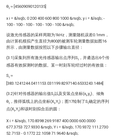
θ
＝[45609090120135]
i
x
i
=
&lsqb;
0
200
400
600
800
1000
&rsqb;
y
i
=
&lsqb;
-
100
-
100
-
100
-
100
-
100
-
100
&rsqb;
设激光传感器的采样周期为1kHz，测量随机误差0.1mm，
由计算机模拟产生直径为800的被测车轮测量数据如图16
所示，由测量数据按照以下步骤输出直径：
(3.1)采集到所有激光传感器输出点序列S
，并遴选出6个传
i
感器有效探测时的数据。某一时刻车轮经过时的有效值：
S
＝
i
[383.1241244.0411153.031199.8297140.6533243.1484]
(3.2)针对传感器的输出值S
以及安装点坐标(x
,y
)、倾角
i
i
i
θ
，推得弧线上的点坐标(X
,Y
)；图17绘制了S
确定的序列
i
i
i
i
点(X
,Y
)和该时刻拟合后的圆：
i
i
X
i
=
&lsqb;
170.8398
269.9187
400.0000
600.0000
677.3753
727.9330
&rsqb;
Y
i
=
&lsqb;
170.9372
111.2730
52.7153
-
0.1772
22.1058
71.9640
&rsqb;