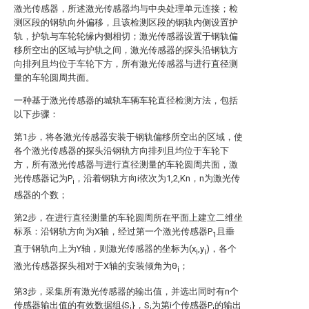
激光传感器，所述激光传感器均与中央处理单元连接；检
测区段的钢轨向外偏移，且该检测区段的钢轨内侧设置护
轨，护轨与车轮轮缘内侧相切；激光传感器设置于钢轨偏
移所空出的区域与护轨之间，激光传感器的探头沿钢轨方
向排列且均位于车轮下方，所有激光传感器与进行直径测
量的车轮圆周共面。
一种基于激光传感器的城轨车辆车轮直径检测方法，包括
以下步骤：
第1步，将各激光传感器安装于钢轨偏移所空出的区域，使
各个激光传感器的探头沿钢轨方向排列且均位于车轮下
方，所有激光传感器与进行直径测量的车轮圆周共面，激
光传感器记为P
，沿着钢轨方向i依次为1,2,Kn，n为激光传
i
感器的个数；
第2步，在进行直径测量的车轮圆周所在平面上建立二维坐
标系：沿钢轨方向为X轴，经过第一个激光传感器P
且垂
1
直于钢轨向上为Y轴，则激光传感器的坐标为(x
,y
)，各个
i
i
激光传感器探头相对于X轴的安装倾角为θ
；
i
第3步，采集所有激光传感器的输出值，并选出同时有n个
传感器输出值的有效数据组{S
}，S
为第i个传感器P
的输出
i
i
i