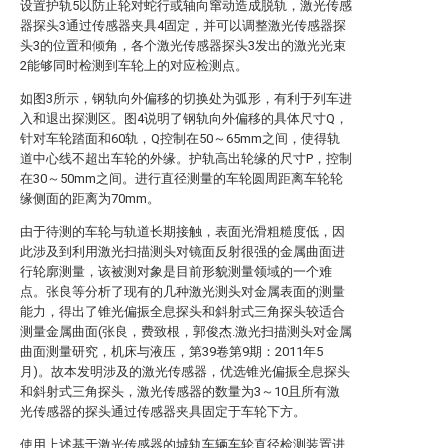
设置护轨5以防止轮对蛇行或轴向窜动造成脱轨，激光传感
器探头3通过传感器夹具4固定，并可以调整激光传感器探
头3的位置和倾角，各个激光传感器探头3发出的激光光束
2能够同时检测到车轮上的对应检测点。
如图3所示，钢轨向外偏移的切换处为弧形，有利于列车进
入和退出探测区。图4说明了钢轨向外偏移的具体尺寸Q，
针对车轮踏面和60轨，Q控制在50～65mm之间，使得轨
道中心线不超出车轮的外缘。护轨高出轮缘的尺寸P，控制
在30～50mm之间。进行直径测量的车轮圆周距离车轮轮
缘侧面的距离为70mm。
由于待测的车轮与轨道长期接触，表面光滑粗糙度低，因
此涉及到利用激光扫描测头对镜面反射很强的金属曲面进
行轮廓测量，该被测对象是目前形貌测量领域的一个难
点。张良等分析了现有的几种激光测头对金属表面的测量
能力，得出了锥光偏振全息探头和斜射式三角探头较适合
测量金属曲面(张良，费致根，郭俊杰.激光扫描测头对金属
曲面测量研究，机床与液压，第39卷第9期：2011年5
月)。故本发明涉及的激光传感器，优选锥光偏振全息探头
和斜射式三角探头，激光传感器的数量为3～10且所有激
光传感器的探头通过传感器夹具固定于车轮下方。
使用上述基于激光传感器的城轨车辆车轮直径检测装置进