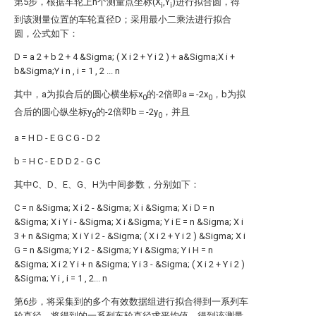
第5步，根据车轮上n个测量点坐标(X
,Y
)进行拟合圆，得
i
i
到该测量位置的车轮直径D；采用最小二乘法进行拟合
圆，公式如下：
D
=
a
2
+
b
2
+
4
&Sigma;
(
X
i
2
+
Y
i
2
)
+
a&Sigma;X
i
+
b&Sigma;Y
i
n
,
i
=
1
,
2
...
n
其中，a为拟合后的圆心横坐标x
的-2倍即a＝-2x
，b为拟
0
0
合后的圆心纵坐标y
的-2倍即b＝-2y
，并且
0
0
a
=
H
D
-
E
G
C
G
-
D
2
b
=
H
C
-
E
D
D
2
-
G
C
其中C、D、E、G、H为中间参数，分别如下：
C
=
n
&Sigma;
X
i
2
-
&Sigma;
X
i
&Sigma;
X
i
D
=
n
&Sigma;
X
i
Y
i
-
&Sigma;
X
i
&Sigma;
Y
i
E
=
n
&Sigma;
X
i
3
+
n
&Sigma;
X
i
Y
i
2
-
&Sigma;
(
X
i
2
+
Y
i
2
)
&Sigma;
X
i
G
=
n
&Sigma;
Y
i
2
-
&Sigma;
Y
i
&Sigma;
Y
i
H
=
n
&Sigma;
X
i
2
Y
i
+
n
&Sigma;
Y
i
3
-
&Sigma;
(
X
i
2
+
Y
i
2
)
&Sigma;
Y
i
,
i
=
1
,
2...
n
第6步，将采集到的多个有效数据组进行拟合得到一系列车
轮直径，将得到的一系列车轮直径求平均值，得到该测量