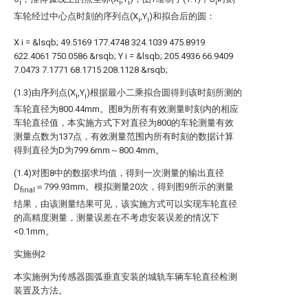
i
i
i
i
车轮经过中心点时刻的序列点(X
,Y
)和拟合后的圆：
i
i
X
i
=
&lsqb;
49.5169
177.4748
324.1039
475.8919
622.4061
750.0586
&rsqb;
Y
i
=
&lsqb;
205.4936
66.9409
7.0473
7.1771
68.1715
208.1128
&rsqb;
(1.3)由序列点(X
,Y
)根据最小二乘拟合圆得到该时刻所测的
i
i
车轮直径为800.44mm。图8为所有有效测量时刻内的相应
车轮直径值，本实施方式下对直径为800的车轮测量有效
测量点数为137点，有效测量范围内所有时刻的数据计算
得到直径为D为799.6mm～800.4mm。
(1.4)对图8中的数据求均值，得到一次测量的输出直径
D
＝799.93mm。模拟测量20次，得到图9所示的测量
final
结果，由该测量结果可见，该实施方式可以实现车轮直径
的高精度测量，测量误差在不考虑安装误差的情况下
<0.1mm。
实施例2
本实施例为传感器圆弧垂直安装的城轨车辆车轮直径检测
装置及方法。