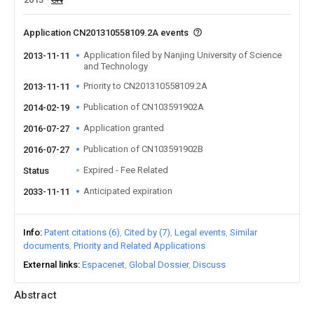
Application CN201310558109.2A events
Application filed by Nanjing University of Science
2013-11-11
and Technology
Priority to CN201310558109.2A
2013-11-11
Publication of CN103591902A
2014-02-19
Application granted
2016-07-27
Publication of CN103591902B
2016-07-27
Expired - Fee Related
Status
Anticipated expiration
2033-11-11
Info
Patent citations (6)
Cited by (7)
Legal events
Similar
documents
Priority and Related Applications
External links
Espacenet
Global Dossier
Discuss
Abstract