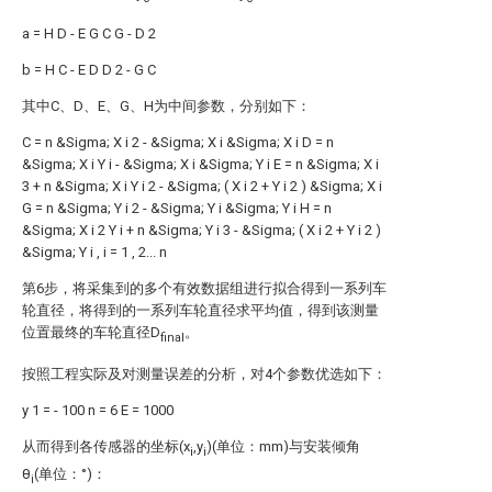
a
=
H
D
-
E
G
C
G
-
D
2
b
=
H
C
-
E
D
D
2
-
G
C
其中C、D、E、G、H为中间参数，分别如下：
C
=
n
&Sigma;
X
i
2
-
&Sigma;
X
i
&Sigma;
X
i
D
=
n
&Sigma;
X
i
Y
i
-
&Sigma;
X
i
&Sigma;
Y
i
E
=
n
&Sigma;
X
i
3
+
n
&Sigma;
X
i
Y
i
2
-
&Sigma;
(
X
i
2
+
Y
i
2
)
&Sigma;
X
i
G
=
n
&Sigma;
Y
i
2
-
&Sigma;
Y
i
&Sigma;
Y
i
H
=
n
&Sigma;
X
i
2
Y
i
+
n
&Sigma;
Y
i
3
-
&Sigma;
(
X
i
2
+
Y
i
2
)
&Sigma;
Y
i
,
i
=
1
,
2...
n
第6步，将采集到的多个有效数据组进行拟合得到一系列车
轮直径，将得到的一系列车轮直径求平均值，得到该测量
位置最终的车轮直径D
。
final
按照工程实际及对测量误差的分析，对4个参数优选如下：
y
1
=
-
100
n
=
6
E
=
1000
从而得到各传感器的坐标(x
,y
)(单位：mm)与安装倾角
i
i
θ
(单位：°)：
i