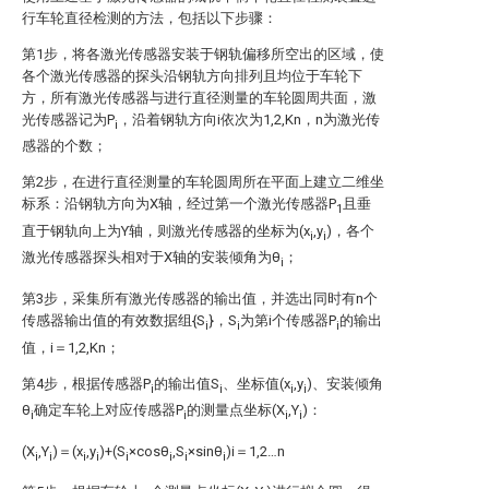
行车轮直径检测的方法，包括以下步骤：
第1步，将各激光传感器安装于钢轨偏移所空出的区域，使
各个激光传感器的探头沿钢轨方向排列且均位于车轮下
方，所有激光传感器与进行直径测量的车轮圆周共面，激
光传感器记为P
，沿着钢轨方向i依次为1,2,Kn，n为激光传
i
感器的个数；
第2步，在进行直径测量的车轮圆周所在平面上建立二维坐
标系：沿钢轨方向为X轴，经过第一个激光传感器P
且垂
1
直于钢轨向上为Y轴，则激光传感器的坐标为(x
,y
)，各个
i
i
激光传感器探头相对于X轴的安装倾角为θ
；
i
第3步，采集所有激光传感器的输出值，并选出同时有n个
传感器输出值的有效数据组{S
}，S
为第i个传感器P
的输出
i
i
i
值，i＝1,2,Kn；
第4步，根据传感器P
的输出值S
、坐标值(x
,y
)、安装倾角
i
i
i
i
θ
确定车轮上对应传感器P
的测量点坐标(X
,Y
)：
i
i
i
i
(X
,Y
)＝(x
,y
)+(S
×cosθ
,S
×sinθ
)i＝1,2…n
i
i
i
i
i
i
i
i