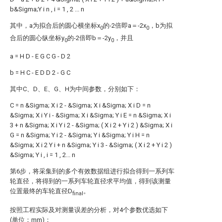
b&Sigma;Y
i
n
,
i
=
1
,
2
...
n
其中，a为拟合后的圆心横坐标x
的-2倍即a＝-2x
，b为拟
0
0
合后的圆心纵坐标y
的-2倍即b＝-2y
，并且
0
0
a
=
H
D
-
E
G
C
G
-
D
2
b
=
H
C
-
E
D
D
2
-
G
C
其中C、D、E、G、H为中间参数，分别如下：
C
=
n
&Sigma;
X
i
2
-
&Sigma;
X
i
&Sigma;
X
i
D
=
n
&Sigma;
X
i
Y
i
-
&Sigma;
X
i
&Sigma;
Y
i
E
=
n
&Sigma;
X
i
3
+
n
&Sigma;
X
i
Y
i
2
-
&Sigma;
(
X
i
2
+
Y
i
2
)
&Sigma;
X
i
G
=
n
&Sigma;
Y
i
2
-
&Sigma;
Y
i
&Sigma;
Y
i
H
=
n
&Sigma;
X
i
2
Y
i
+
n
&Sigma;
Y
i
3
-
&Sigma;
(
X
i
2
+
Y
i
2
)
&Sigma;
Y
i
,
i
=
1
,
2...
n
第6步，将采集到的多个有效数据组进行拟合得到一系列车
轮直径，将得到的一系列车轮直径求平均值，得到该测量
位置最终的车轮直径D
。
final
按照工程实际及对测量误差的分析，对4个参数优选如下
(单位：mm)：