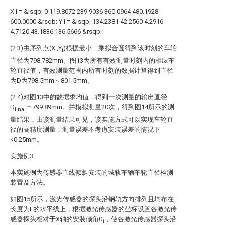
X
i
=
&lsqb;
0
119.8072
239.9036
360.0964
480.1928
600.0000
&rsqb;
Y
i
=
&lsqb;
134.2381
42.2560
4.2916
4.7120
43.1836
136.5666
&rsqb;
(2.3)由序列点(X
,Y
)根据最小二乘拟合圆得到该时刻的车轮
i
i
直径为798.782mm。图13为所有有效测量时刻内的相应车
轮直径值，有效测量范围内所有时刻的数据计算得到直径
为D为798.5mm～801.5mm。
(2.4)对图13中的数据求均值，得到一次测量的输出直径
D
＝799.89mm。并模拟测量20次，得到图14所示的测
final
量结果，由该测量结果可见，该实施方式可以实现车轮直
径的高精度测量，测量误差不考虑安装误差的情况下
<0.25mm。
实施例3
本实施例为传感器直线倾斜安装的城轨车辆车轮直径检测
装置及方法。
如图15所示，激光传感器的探头沿钢轨方向排列且均布在
长度为E的水平线上，根据激光传感器的坐标设置各激光传
感器探头相对于X轴的安装倾角θ
，使各激光传感器探头沿
i