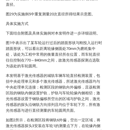
直径。
图29为实施例5中重复测量20次直径所得结果示意图。
具体实施方式
下面结合附图及具体实施例对本发明作进一步详细说明。
图1中表示出了某车轮运行过后的踏面形状与刚投入运行时
踏面形状，可以看出距离轮缘侧面处70mm为磨耗集中
处，该处为工程中常用的衡量直径所在位置，而车轮直径
往往控制在770～840mm之间，故激光传感器探测点选取
为该处的车轮圆周。
本发明基于激光传感器的城轨车辆车轮直径检测装置，包
括中央处理单元和多个激光传感器，所述激光传感器均与
中央处理单元连接；检测区段的钢轨向外偏移，且该检测
区段的钢轨内侧设置护轨，护轨与车轮轮缘内侧相切；激
光传感器设置于钢轨偏移所空出的区域与护轨之间，激光
传感器的探头沿钢轨方向排列且均位于车轮下方，所有激
光传感器与进行直径测量的车轮圆周共面。
如图2所示，在检测区段将钢轨6外偏，空出一定区域，将
激光传感器探头3安装在车轮1的测量点下方，在轮缘内侧