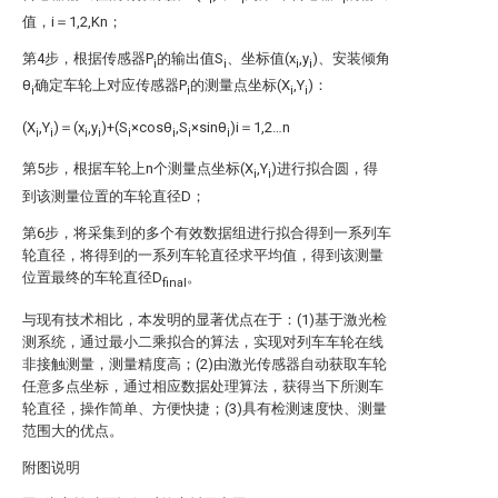
值，i＝1,2,Kn；
第4步，根据传感器P
的输出值S
、坐标值(x
,y
)、安装倾角
i
i
i
i
θ
确定车轮上对应传感器P
的测量点坐标(X
,Y
)：
i
i
i
i
(X
,Y
)＝(x
,y
)+(S
×cosθ
,S
×sinθ
)i＝1,2…n
i
i
i
i
i
i
i
i
第5步，根据车轮上n个测量点坐标(X
,Y
)进行拟合圆，得
i
i
到该测量位置的车轮直径D；
第6步，将采集到的多个有效数据组进行拟合得到一系列车
轮直径，将得到的一系列车轮直径求平均值，得到该测量
位置最终的车轮直径D
。
final
与现有技术相比，本发明的显著优点在于：(1)基于激光检
测系统，通过最小二乘拟合的算法，实现对列车车轮在线
非接触测量，测量精度高；(2)由激光传感器自动获取车轮
任意多点坐标，通过相应数据处理算法，获得当下所测车
轮直径，操作简单、方便快捷；(3)具有检测速度快、测量
范围大的优点。
附图说明