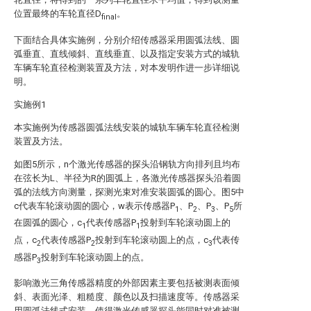
位置最终的车轮直径D
。
final
下面结合具体实施例，分别介绍传感器采用圆弧法线、圆
弧垂直、直线倾斜、直线垂直、以及指定安装方式的城轨
车辆车轮直径检测装置及方法，对本发明作进一步详细说
明。
实施例1
本实施例为传感器圆弧法线安装的城轨车辆车轮直径检测
装置及方法。
如图5所示，n个激光传感器的探头沿钢轨方向排列且均布
在弦长为L、半径为R的圆弧上，各激光传感器探头沿着圆
弧的法线方向测量，探测光束对准安装圆弧的圆心。图5中
c代表车轮滚动圆的圆心，w表示传感器P
、P
、P
、P
所
1
2
3
5
在圆弧的圆心，c
代表传感器P
投射到车轮滚动圆上的
1
1
点，c
代表传感器P
投射到车轮滚动圆上的点，c
代表传
2
2
3
感器P
投射到车轮滚动圆上的点。
3
影响激光三角传感器精度的外部因素主要包括被测表面倾
斜、表面光泽、粗糙度、颜色以及扫描速度等。传感器采
用圆弧法线式安装，使得激光传感器探头能同时对准被测