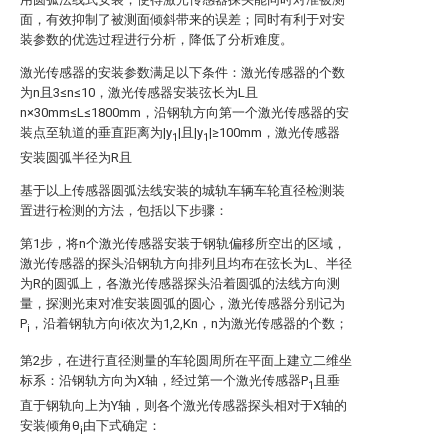
面，有效抑制了被测面倾斜带来的误差；同时有利于对安
装参数的优选过程进行分析，降低了分析难度。
激光传感器的安装参数满足以下条件：激光传感器的个数
为n且3≤n≤10，激光传感器安装弦长为L且
n×30mm≤L≤1800mm，沿钢轨方向第一个激光传感器的安
装点至轨道的垂直距离为|y
|且|y
|≥100mm，激光传感器
1
1
安装圆弧半径为R且
基于以上传感器圆弧法线安装的城轨车辆车轮直径检测装
置进行检测的方法，包括以下步骤：
第1步，将n个激光传感器安装于钢轨偏移所空出的区域，
激光传感器的探头沿钢轨方向排列且均布在弦长为L、半径
为R的圆弧上，各激光传感器探头沿着圆弧的法线方向测
量，探测光束对准安装圆弧的圆心，激光传感器分别记为
P
，沿着钢轨方向i依次为1,2,Kn，n为激光传感器的个数；
i
第2步，在进行直径测量的车轮圆周所在平面上建立二维坐
标系：沿钢轨方向为X轴，经过第一个激光传感器P
且垂
1
直于钢轨向上为Y轴，则各个激光传感器探头相对于X轴的
安装倾角θ
由下式确定：
i