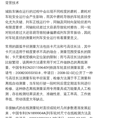
背景技术
城轨车辆在运行的过程中会出现不同程度的磨耗，磨耗对
车轮安全运行会产生影响，而其中磨耗导致的车轮直径变
化尤为关键。列车正线运行中，同轴及同转向架轮径差均
有限度要求，同轴轮径差过大容易导致轮对擦伤，同一轮
对轮径差过大还容易导致轮缘偏磨或列车异常振动，因此
对车轮直径的测量对列车安全运行有着重要意义。
常用的圆弧半径测量方法包括卡尺法和弓高弦长法，其中
卡尺法适用于精度要求不高的场合，测量范围受弧长的限
制，卡尺量程受横向定位架的限制；而弓高弦长法的操作
比较繁琐，该两种方法通常用于对工件做静态的离线测
量。中国专利CN201159640Y(铁路车轮直径测量装置，申
请号：200820055350.8，申请日：2008-02-02)公开了一种
弓高弦长法测量车轮半径装置，检修方法属于手工测量和
离线自动测量，当车轮行驶一段时间后需定期送车间进行
检修。这种静态离线测量采用专用量具或万能量具人工检
测，存在检测结果误差大、准确性差、返工率高、工作效
率低、劳动强度大等缺点。
非接触式的在线测量轮对直径或轮对几何参数逐渐发展起
来，中国专利CN1899904A(列车轮对尺寸在线检测方法及