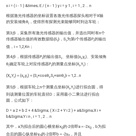
x
i
=
(
i
-
1
)
&times;
E
/
(
n
-
1
)
y
i
=
y
1
,
i
=
1
,
2
...
n
根据激光传感器的坐标设置各激光传感器探头相对于X轴
的安装倾角θ
，使得所有探测光束能够同时到达车轮；
i
第3步，采集所有激光传感器的输出值，并选出同时有n个
传感器输出值的有效数据组{S
}，S
为第i个传感器P
的输出
i
i
i
值，i＝1,2,Kn；
第4步，根据传感器P
的输出值S
、坐标值(x
,y
)、安装倾角
i
i
i
i
θ
确定车轮上对应传感器P
的测量点坐标(X
,Y
)：
i
i
i
i
(X
,Y
)＝(x
,y
)＋(S
×cosθ
,S
×sinθ
)i＝1,2…n
i
i
i
i
i
i
i
i
第5步，根据车轮上n个测量点坐标(X
,Y
)进行拟合圆，得
i
i
到该测量位置的车轮直径D；采用最小二乘法进行拟合
圆，公式如下：
D
=
a
2
+
b
2
+
4
&Sigma;
(
X
i
2
+
Y
i
2
)
+
a&Sigma;X
i
+
b&Sigma;Y
i
n
,
i
=
1
,
2
...
n
其中，a为拟合后的圆心横坐标x
的-2倍即a＝-2x
，b为拟
0
0
合后的圆心纵坐标y
的-2倍即b＝-2y
，并且
0
0