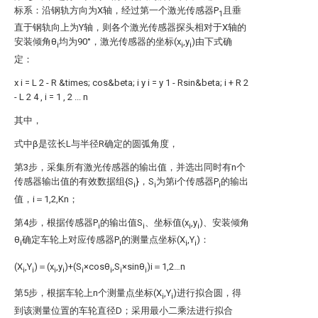
标系：沿钢轨方向为X轴，经过第一个激光传感器P
且垂
1
直于钢轨向上为Y轴，则各个激光传感器探头相对于X轴的
安装倾角θ
均为90°，激光传感器的坐标(x
,y
)由下式确
i
i
i
定：
x
i
=
L
2
-
R
&times;
cos&beta;
i
y
i
=
y
1
-
Rsin&beta;
i
+
R
2
-
L
2
4
,
i
=
1
,
2
...
n
其中，
式中β是弦长L与半径R确定的圆弧角度，
第3步，采集所有激光传感器的输出值，并选出同时有n个
传感器输出值的有效数据组{S
}，S
为第i个传感器P
的输出
i
i
i
值，i＝1,2,Kn；
第4步，根据传感器P
的输出值S
、坐标值(x
,y
)、安装倾角
i
i
i
i
θ
确定车轮上对应传感器P
的测量点坐标(X
,Y
)：
i
i
i
i
(X
,Y
)＝(x
,y
)+(S
×cosθ
,S
×sinθ
)i＝1,2…n
i
i
i
i
i
i
i
i
第5步，根据车轮上n个测量点坐标(X
,Y
)进行拟合圆，得
i
i
到该测量位置的车轮直径D；采用最小二乘法进行拟合