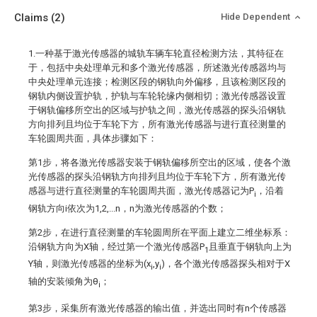
Claims
(2)
Hide Dependent
1.一种基于激光传感器的城轨车辆车轮直径检测方法，其特征在
于，包括中央处理单元和多个激光传感器，所述激光传感器均与
中央处理单元连接；检测区段的钢轨向外偏移，且该检测区段的
钢轨内侧设置护轨，护轨与车轮轮缘内侧相切；激光传感器设置
于钢轨偏移所空出的区域与护轨之间，激光传感器的探头沿钢轨
方向排列且均位于车轮下方，所有激光传感器与进行直径测量的
车轮圆周共面，具体步骤如下：
第1步，将各激光传感器安装于钢轨偏移所空出的区域，使各个激
光传感器的探头沿钢轨方向排列且均位于车轮下方，所有激光传
感器与进行直径测量的车轮圆周共面，激光传感器记为P
，沿着
i
钢轨方向i依次为1,2,...n，n为激光传感器的个数；
第2步，在进行直径测量的车轮圆周所在平面上建立二维坐标系：
沿钢轨方向为X轴，经过第一个激光传感器P
且垂直于钢轨向上为
1
Y轴，则激光传感器的坐标为(x
,y
)，各个激光传感器探头相对于X
i
i
轴的安装倾角为θ
；
i
第3步，采集所有激光传感器的输出值，并选出同时有n个传感器