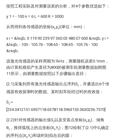
按照工程实际及对测量误差的分析，对4个参数优选如下：
y
1
=
-
100
n
=
6
L
=
600
R
=
3000
从而得到各传感器的坐标(x
,y
)(单位：mm)：
i
i
x
i
=
&lsqb;
0
119.93
239.97
360.03
480.07
600
&rsqb;
y
i
=
&lsqb;
-
100
-
105.76
-
108.65
-
108.65
-
105.76
-
100
&rsqb;
设激光传感器的采样周期为1kHz，测量随机误差0.1mm，
由计算机模拟产生直径为800的被测车轮测量数据如附图
11所示，由测量数据按照以下步骤输出直径：
(2.1)采集到所有激光传感器输出点序列S
，并遴选出6个传
i
感器有效探测时的数据。某时刻车轮经过时的有效值：
S
＝
i
[234.0412151.6957118.6378118.5963153.0630236.7570]
(2.2)针对传感器的输出值S
以及安装点坐标(x
,y
)、倾角
i
i
i
θ
，推得弧线上的点坐标(X
,Y
)；图12绘制了(2.1)中S
确定
i
i
i
i
的序列点(X
,Y
)和该时刻拟合后的圆：
i
i