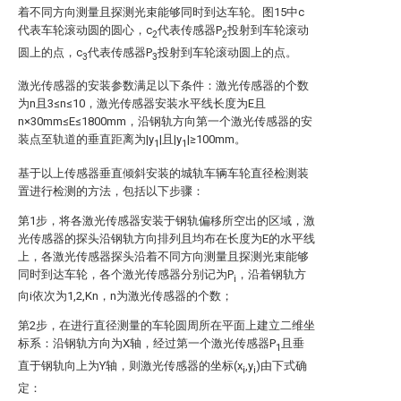
着不同方向测量且探测光束能够同时到达车轮。图15中c
代表车轮滚动圆的圆心，c
代表传感器P
投射到车轮滚动
2
2
圆上的点，c
代表传感器P
投射到车轮滚动圆上的点。
3
3
激光传感器的安装参数满足以下条件：激光传感器的个数
为n且3≤n≤10，激光传感器安装水平线长度为E且
n×30mm≤E≤1800mm，沿钢轨方向第一个激光传感器的安
装点至轨道的垂直距离为|y
|且|y
|≥100mm。
1
1
基于以上传感器垂直倾斜安装的城轨车辆车轮直径检测装
置进行检测的方法，包括以下步骤：
第1步，将各激光传感器安装于钢轨偏移所空出的区域，激
光传感器的探头沿钢轨方向排列且均布在长度为E的水平线
上，各激光传感器探头沿着不同方向测量且探测光束能够
同时到达车轮，各个激光传感器分别记为P
，沿着钢轨方
i
向i依次为1,2,Kn，n为激光传感器的个数；
第2步，在进行直径测量的车轮圆周所在平面上建立二维坐
标系：沿钢轨方向为X轴，经过第一个激光传感器P
且垂
1
直于钢轨向上为Y轴，则激光传感器的坐标(x
,y
)由下式确
i
i
定：