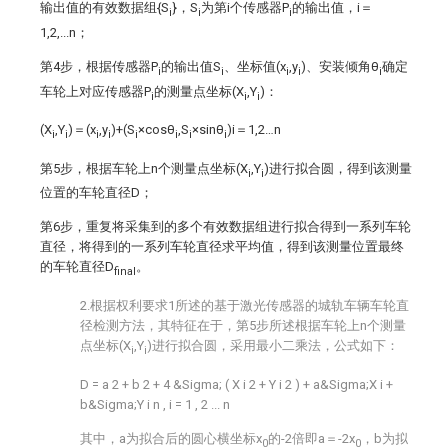
输出值的有效数据组{S
}，S
为第i个传感器P
的输出值，i＝
i
i
i
1,2,...n；
第4步，根据传感器P
的输出值S
、坐标值(x
,y
)、安装倾角θ
确定
i
i
i
i
i
车轮上对应传感器P
的测量点坐标(X
,Y
)：
i
i
i
(X
,Y
)＝(x
,y
)+(S
×cosθ
,S
×sinθ
)i＝1,2…n
i
i
i
i
i
i
i
i
第5步，根据车轮上n个测量点坐标(X
,Y
)进行拟合圆，得到该测量
i
i
位置的车轮直径D；
第6步，重复将采集到的多个有效数据组进行拟合得到一系列车轮
直径，将得到的一系列车轮直径求平均值，得到该测量位置最终
的车轮直径D
。
final
2.根据权利要求1所述的基于激光传感器的城轨车辆车轮直
径检测方法，其特征在于，第5步所述根据车轮上n个测量
点坐标(X
,Y
)进行拟合圆，采用最小二乘法，公式如下：
i
i
D
=
a
2
+
b
2
+
4
&Sigma;
(
X
i
2
+
Y
i
2
)
+
a&Sigma;X
i
+
b&Sigma;Y
i
n
,
i
=
1
,
2
...
n
其中，a为拟合后的圆心横坐标x
的-2倍即a＝-2x
，b为拟
0
0