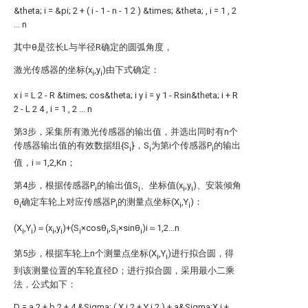
&theta;
i
=
&pi;
2
+
(
i
-
1
-
n
-
1
2
)
&times;
&theta;
,
i
=
1
,
2
...
n
其中θ是弦长L与半径R确定的圆弧角度，
激光传感器的坐标(x
,y
)由下式确定：
i
i
x
i
=
L
2
-
R
&times;
cos&theta;
i
y
i
=
y
1
-
Rsin&theta;
i
+
R
2
-
L
2
4
,
i
=
1
,
2
...
n
第3步，采集所有激光传感器的输出值，并选出同时有n个
传感器输出值的有效数据组{S
}，S
为第i个传感器P
的输出
i
i
i
值，i＝1,2,Kn；
第4步，根据传感器P
的输出值S
、坐标值(x
,y
)、安装倾角
i
i
i
i
θ
确定车轮上对应传感器P
的测量点坐标(X
,Y
)：
i
i
i
i
(X
,Y
)＝(x
,y
)+(S
×cosθ
,S
×sinθ
)i＝1,2…n
i
i
i
i
i
i
i
i
第5步，根据车轮上n个测量点坐标(X
,Y
)进行拟合圆，得
i
i
到该测量位置的车轮直径D；进行拟合圆，采用最小二乘
法，公式如下：
D
=
a
2
+
b
2
+
4
&Sigma;
(
X
i
2
+
Y
i
2
)
+
a&Sigma;X
i
+