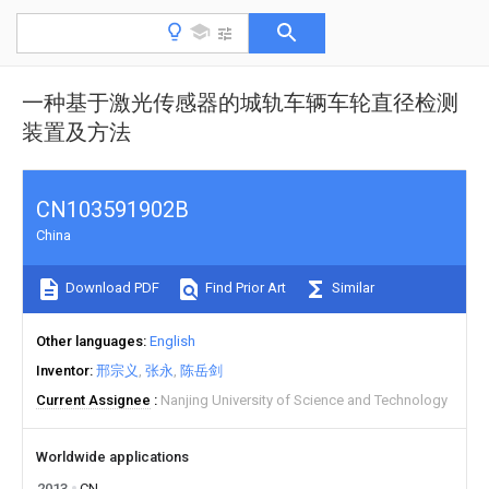
一种基于激光传感器的城轨车辆车轮直径检测
装置及方法
CN103591902B
China
Download PDF
Find Prior Art
Similar
Other languages
English
Inventor
邢宗义
张永
陈岳剑
Current Assignee
Nanjing University of Science and Technology
Worldwide applications
2013
CN