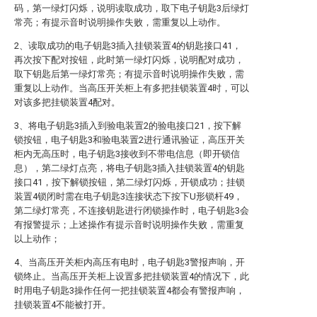
码，第一绿灯闪烁，说明读取成功，取下电子钥匙3后绿灯
常亮；有提示音时说明操作失败，需重复以上动作。
2、读取成功的电子钥匙3插入挂锁装置4的钥匙接口41，
再次按下配对按钮，此时第一绿灯闪烁，说明配对成功，
取下钥匙后第一绿灯常亮；有提示音时说明操作失败，需
重复以上动作。当高压开关柜上有多把挂锁装置4时，可以
对该多把挂锁装置4配对。
3、将电子钥匙3插入到验电装置2的验电接口21，按下解
锁按钮，电子钥匙3和验电装置2进行通讯验证，高压开关
柜内无高压时，电子钥匙3接收到不带电信息（即开锁信
息），第二绿灯点亮，将电子钥匙3插入挂锁装置4的钥匙
接口41，按下解锁按钮，第二绿灯闪烁，开锁成功；挂锁
装置4锁闭时需在电子钥匙3连接状态下按下U形锁杆49，
第二绿灯常亮，不连接钥匙进行闭锁操作时，电子钥匙3会
有报警提示；上述操作有提示音时说明操作失败，需重复
以上动作；
4、当高压开关柜内高压有电时，电子钥匙3警报声响，开
锁终止。当高压开关柜上设置多把挂锁装置4的情况下，此
时用电子钥匙3操作任何一把挂锁装置4都会有警报声响，
挂锁装置4不能被打开。