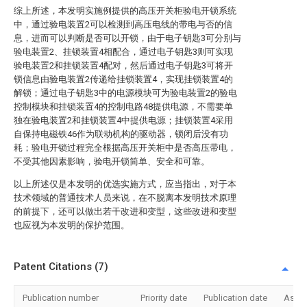
综上所述，本发明实施例提供的高压开关柜验电开锁系统
中，通过验电装置2可以检测到高压电线的带电与否的信
息，进而可以判断是否可以开锁，由于电子钥匙3可分别与
验电装置2、挂锁装置4相配合，通过电子钥匙3则可实现
验电装置2和挂锁装置4配对，然后通过电子钥匙3可将开
锁信息由验电装置2传递给挂锁装置4，实现挂锁装置4的
解锁；通过电子钥匙3中的电源模块可为验电装置2的验电
控制模块和挂锁装置4的控制电路48提供电源，不需要单
独在验电装置2和挂锁装置4中提供电源；挂锁装置4采用
自保持电磁铁46作为联动机构的驱动器，锁闭后没有功
耗；验电开锁过程完全根据高压开关柜中是否高压带电，
不受其他因素影响，验电开锁简单、安全和可靠。
以上所述仅是本发明的优选实施方式，应当指出，对于本
技术领域的普通技术人员来说，在不脱离本发明技术原理
的前提下，还可以做出若干改进和变型，这些改进和变型
也应视为本发明的保护范围。
Patent Citations (7)
Publication number
Priority date
Publication date
Assi