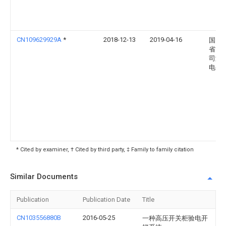
CN109629929A
*
2018-12-13
2019-04-16
国网
省电
司潍
电公
* Cited by examiner, † Cited by third party, ‡ Family to family citation
Similar Documents
Publication
Publication Date
Title
CN103556880B
2016-05-25
一种高压开关柜验电开