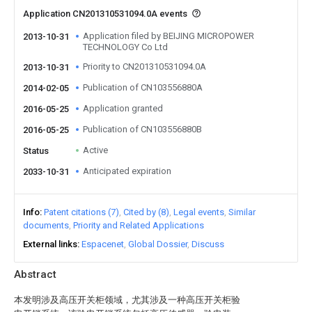
Application CN201310531094.0A events
Application filed by BEIJING MICROPOWER
2013-10-31
TECHNOLOGY Co Ltd
Priority to CN201310531094.0A
2013-10-31
Publication of CN103556880A
2014-02-05
Application granted
2016-05-25
Publication of CN103556880B
2016-05-25
Active
Status
Anticipated expiration
2033-10-31
Info
Patent citations (7)
Cited by (8)
Legal events
Similar
documents
Priority and Related Applications
External links
Espacenet
Global Dossier
Discuss
Abstract
本发明涉及高压开关柜领域，尤其涉及一种高压开关柜验