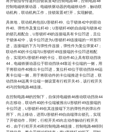
将开锁指令传递到挂锁装置4的控制电路48，控制电路48
控制电磁铁驱动器，电磁铁驱动器的电磁铁动作，触动联
动机构，联动机构工作，挂锁装置4打开，实现解锁。
具体地，联动机构包括U形锁杆49、位于锁体42中的联动
件40、弹性件及复位杆43；U形锁杆49的自由端与锁体42
的锁孔相配合，U形锁杆49的连接端具有卡位凹进，且位
于锁体42中，该卡位凹进为U形锁杆49连接端的一环形凹
进，连接端的下方与弹性件连接，弹性件为复位弹簧47；
联动件40的卡位端与U形锁杆49连接端的卡位凹进相配
合，实现对U形锁杆49的卡位，联动件40上具有联动挡块
44，电磁铁驱动器位于联动挡块44靠近卡位端的一侧，用
于将联动件40推出卡位凹进，复位杆43位于联动挡块44远
离卡位端一侧，用于将联动件的卡位端推进卡位凹进，联
动挡块44远离卡位端一侧设置有行程开关45，该行程开关
45与控制电路48连接。
在控制电路48的控制下，自保持电磁铁46推动联动挡块44
向左移动，联动件40的卡位端被推出U形锁杆49连接端的
卡位凹进，U形锁杆49在其连接端下方的弹性件的弹出作
用下，向上移动，进而U形锁杆49自由端弹出锁孔，实现
了开锁动作，同时，行程开关45向左动作触动行程开关
45，由于行程开关45和控制电路48连接，控制电路48得到