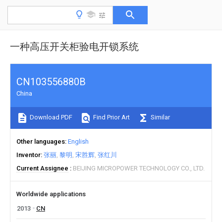
一种高压开关柜验电开锁系统
CN103556880B
China
Download PDF
Find Prior Art
Similar
Other languages
English
Inventor
张丽
黎明
宋胜辉
张红川
Current Assignee
BEIJING MICROPOWER TECHNOLOGY CO., LTD.
Worldwide applications
2013
CN