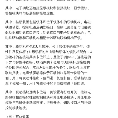
其中，电子钥匙还包括显示模块和警报模块，显示模块、
警报模块均与钥匙控制模块连接。
其中，挂锁装置包括锁体和位于锁体中的联动机构、电磁
铁驱动器、控制电路及钥匙接口；控制电路分别与电磁铁
驱动器和钥匙接口连接，钥匙接口与电子钥匙相配合；电
磁铁驱动器和联动机构相配合以驱动联动机构开锁。
其中，联动机构包括U形锁杆、位于锁体中的联动件、弹
性件及复位杆；U形锁杆的自由端与锁体的锁孔相配合，U
形锁杆的连接端具有卡位凹进，且位于锁体中，连接端的
下方与弹性件连接；联动件的卡位端与U形锁杆连接端的
卡位凹进相配合，实现对U形锁杆的卡位，联动件上具有
联动挡块，电磁铁驱动器位于联动挡块靠近卡位端的一
侧，用于将联动件推出卡位凹进，复位杆位于联动挡块远
离卡位端一侧，用于将联动件的卡位端推进卡位凹进。
其中，联动挡块远离卡位端一侧设置有行程开关，控制电
路包括相连接的挂锁控制模块和升压电路模块，升压电路
模块与电磁铁驱动器连接，行程开关、钥匙接口均与挂锁
控制模块连接。
（三）有益效果