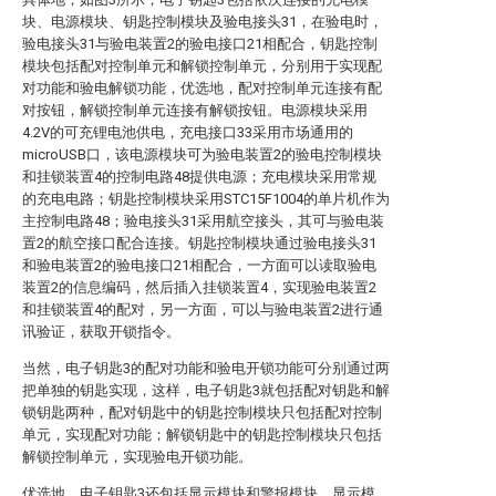
块、电源模块、钥匙控制模块及验电接头31，在验电时，
验电接头31与验电装置2的验电接口21相配合，钥匙控制
模块包括配对控制单元和解锁控制单元，分别用于实现配
对功能和验电解锁功能，优选地，配对控制单元连接有配
对按钮，解锁控制单元连接有解锁按钮。电源模块采用
4.2V的可充锂电池供电，充电接口33采用市场通用的
microUSB口，该电源模块可为验电装置2的验电控制模块
和挂锁装置4的控制电路48提供电源；充电模块采用常规
的充电电路；钥匙控制模块采用STC15F1004的单片机作为
主控制电路48；验电接头31采用航空接头，其可与验电装
置2的航空接口配合连接。钥匙控制模块通过验电接头31
和验电装置2的验电接口21相配合，一方面可以读取验电
装置2的信息编码，然后插入挂锁装置4，实现验电装置2
和挂锁装置4的配对，另一方面，可以与验电装置2进行通
讯验证，获取开锁指令。
当然，电子钥匙3的配对功能和验电开锁功能可分别通过两
把单独的钥匙实现，这样，电子钥匙3就包括配对钥匙和解
锁钥匙两种，配对钥匙中的钥匙控制模块只包括配对控制
单元，实现配对功能；解锁钥匙中的钥匙控制模块只包括
解锁控制单元，实现验电开锁功能。
优选地，电子钥匙3还包括显示模块和警报模块，显示模