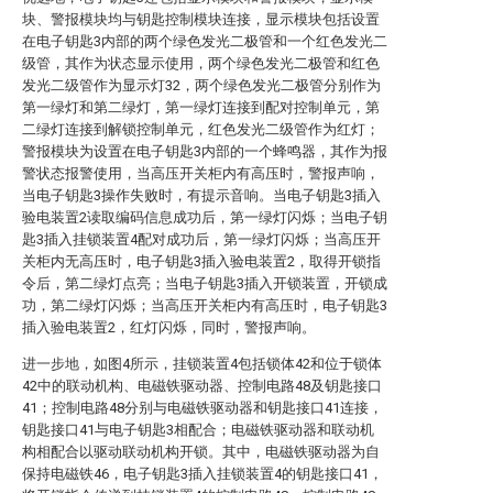
块、警报模块均与钥匙控制模块连接，显示模块包括设置
在电子钥匙3内部的两个绿色发光二极管和一个红色发光二
级管，其作为状态显示使用，两个绿色发光二极管和红色
发光二级管作为显示灯32，两个绿色发光二极管分别作为
第一绿灯和第二绿灯，第一绿灯连接到配对控制单元，第
二绿灯连接到解锁控制单元，红色发光二级管作为红灯；
警报模块为设置在电子钥匙3内部的一个蜂鸣器，其作为报
警状态报警使用，当高压开关柜内有高压时，警报声响，
当电子钥匙3操作失败时，有提示音响。当电子钥匙3插入
验电装置2读取编码信息成功后，第一绿灯闪烁；当电子钥
匙3插入挂锁装置4配对成功后，第一绿灯闪烁；当高压开
关柜内无高压时，电子钥匙3插入验电装置2，取得开锁指
令后，第二绿灯点亮；当电子钥匙3插入开锁装置，开锁成
功，第二绿灯闪烁；当高压开关柜内有高压时，电子钥匙3
插入验电装置2，红灯闪烁，同时，警报声响。
进一步地，如图4所示，挂锁装置4包括锁体42和位于锁体
42中的联动机构、电磁铁驱动器、控制电路48及钥匙接口
41；控制电路48分别与电磁铁驱动器和钥匙接口41连接，
钥匙接口41与电子钥匙3相配合；电磁铁驱动器和联动机
构相配合以驱动联动机构开锁。其中，电磁铁驱动器为自
保持电磁铁46，电子钥匙3插入挂锁装置4的钥匙接口41，