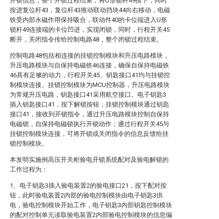
开锁信息，整个开锁过程结束；将U形锁杆49按下，同时
按进复位杆43，复位杆43推动联动挡块44向右移动，电磁
铁受内部永磁作用保持吸合，联动件40的卡位端进入U形
锁杆49连接端的卡位凹进，实现闭锁，同时，行程开关45
断开，关闭指令传给控制电路48，整个闭锁过程结束。
控制电路48包括相连接的挂锁控制模块和升压电路模块，
升压电路模块与自保持电磁铁46连接，确保自保持电磁铁
46具有足够的动力，行程开关45、钥匙接口41均与挂锁控
制模块连接。挂锁控制模块为MCU控制器，升压电路模块
为常规升压电路，钥匙接口41采用航空接口。电子钥匙3
插入钥匙接口41，按下解锁按钮，挂锁控制模块通过钥匙
接口41，接收到开锁指令，通过升压电路模块控制自保持
电磁锁，自保持电磁锁执行开锁动作；通过行程开关45与
挂锁控制模块连接，可将开锁或关闭指令的信息反馈给挂
锁控制模块。
本发明实施例高压开关柜验电开锁系统配对及验电解锁的
工作过程为：
1、电子钥匙3插入验电装置2的验电接口21，按下配对按
钮，此时验电装置2内部的验电控制模块由电子钥匙3供
电，验电控制模块开始工作，电子钥匙3内部钥匙控制模块
的配对控制单元读取验电装置2内部验电控制模块的信息编