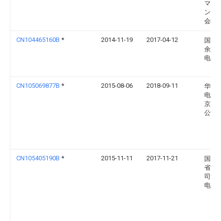
マネ
ント
会社
CN104465160B
*
2014-11-19
2017-04-12
国网
余姚
电公
CN105069877B
*
2015-08-06
2018-09-11
华电
电气(
京)有
公司
CN105405190B
*
2015-11-11
2017-11-21
国网
省电
司湖
电公