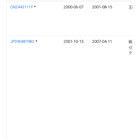
CN2443111Y
*
2000-06-07
2001-08-15
王峰
JP3904879B2
*
2001-10-15
2007-04-11
株式
ゼオ
テム