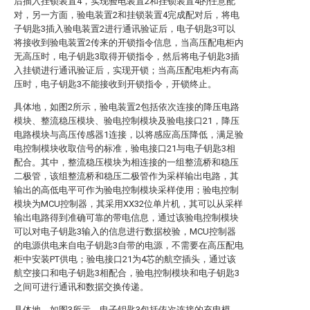
后插入挂锁装置4，实现验电装置2和挂锁装置4的任意配
对，另一方面，验电装置2和挂锁装置4完成配对后，将电
子钥匙3插入验电装置2进行通讯验证后，电子钥匙3可以
将接收到验电装置2传来的开锁指令信息，当高压配电柜内
无高压时，电子钥匙3取得开锁指令，然后将电子钥匙3插
入挂锁进行通讯验证后，实现开锁；当高压配电柜内有高
压时，电子钥匙3不能接收到开锁指令，开锁终止。
具体地，如图2所示，验电装置2包括依次连接的降压电路
模块、整流稳压模块、验电控制模块及验电接口21，降压
电路模块与高压传感器1连接，以将感应高压降低，满足验
电控制模块收取信号的标准，验电接口21与电子钥匙3相
配合。其中，整流稳压模块为相连接的一组整流桥和稳压
二极管，该组整流桥和稳压二极管作为采样输出电路，其
输出的高低电平可作为验电控制模块采样使用；验电控制
模块为MCU控制器，其采用XX32位单片机，其可以从采样
输出电路得到准确可靠的带电信息，通过该验电控制模块
可以对电子钥匙3输入的信息进行数据校验，MCU控制器
的电源供电来自电子钥匙3自带的电源，不需要在高压配电
柜中安装PT供电；验电接口21为4芯的航空插头，通过该
航空接口和电子钥匙3相配合，验电控制模块和电子钥匙3
之间可进行通讯和数据交换传递。
具体地，如图3所示，电子钥匙3包括依次连接的充电模