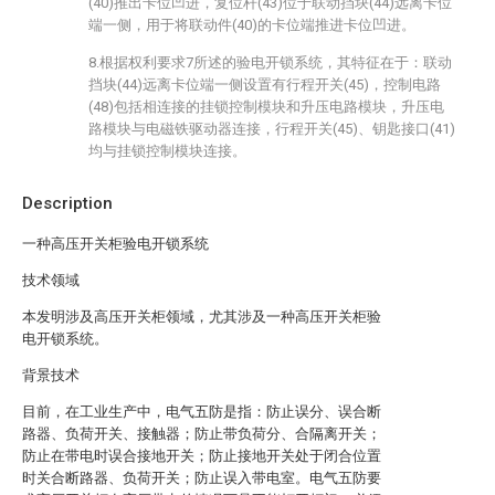
(40)推出卡位凹进，复位杆(43)位于联动挡块(44)远离卡位
端一侧，用于将联动件(40)的卡位端推进卡位凹进。
8.根据权利要求7所述的验电开锁系统，其特征在于：联动
挡块(44)远离卡位端一侧设置有行程开关(45)，控制电路
(48)包括相连接的挂锁控制模块和升压电路模块，升压电
路模块与电磁铁驱动器连接，行程开关(45)、钥匙接口(41)
均与挂锁控制模块连接。
Description
一种高压开关柜验电开锁系统
技术领域
本发明涉及高压开关柜领域，尤其涉及一种高压开关柜验
电开锁系统。
背景技术
目前，在工业生产中，电气五防是指：防止误分、误合断
路器、负荷开关、接触器；防止带负荷分、合隔离开关；
防止在带电时误合接地开关；防止接地开关处于闭合位置
时关合断路器、负荷开关；防止误入带电室。电气五防要