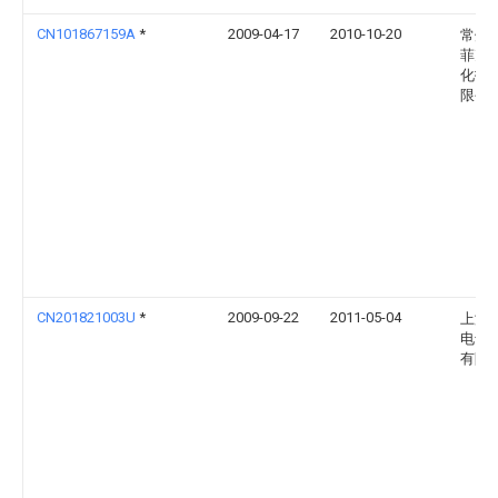
CN101867159A
*
2009-04-17
2010-10-20
常州
菲克
化技
限公
CN201821003U
*
2009-09-22
2011-05-04
上海
电气
有限