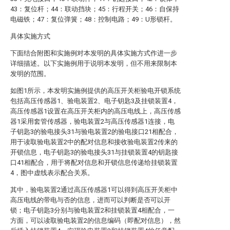
43：复位杆；44：联动挡块；45：行程开关；46：自保持
电磁铁；47：复位弹簧；48：控制电路；49：U形锁杆。
具体实施方式
下面结合附图和实施例对本发明的具体实施方式作进一步
详细描述。以下实施例用于说明本发明，但不用来限制本
发明的范围。
如图1所示，本发明实施例提供的高压开关柜验电开锁系统
包括高压传感器1、验电装置2、电子钥匙3及挂锁装置4，
高压传感器1设置在高压开关柜内的高压电线上，高压传感
器1采用套管传感器，验电装置2与高压传感器1连接，电
子钥匙3的验电接头31与验电装置2的验电接口21相配合，
用于读取验电装置2中的配对信息和接收验电装置2传来的
开锁信息，电子钥匙3的验电接头31与挂锁装置4的钥匙接
口41相配合，用于将配对信息和开锁信息传递给挂锁装置
4，图中虚线表示配合关系。
其中，验电装置2通过高压传感器1可以得到高压开关柜中
高压电线的带电与否的信息，进而可以判断是否可以开
锁；电子钥匙3分别与验电装置2和挂锁装置4相配合，一
方面，可以读取验电装置2的信息编码（即配对信息），然