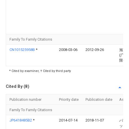
Family To Family Citations
CN101525958B
*
2008-03-06
2012-09-26
旭丽
(广州
限公
* Cited by examiner, † Cited by third party
Cited By (8)
Publication number
Priority date
Publication date
Assi
Family To Family Citations
JP6418485B2
*
2014-07-14
2018-11-07
パナ
ック