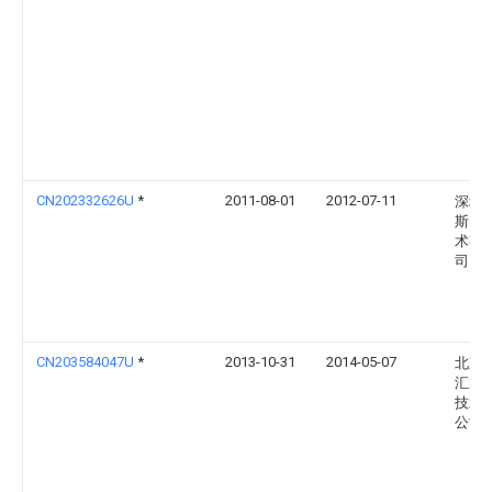
CN202332626U
*
2011-08-01
2012-07-11
深圳
斯电
术有
司
CN203584047U
*
2013-10-31
2014-05-07
北京
汇通
技术
公司