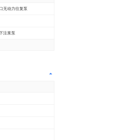
口无动力往复泵
下注浆泵