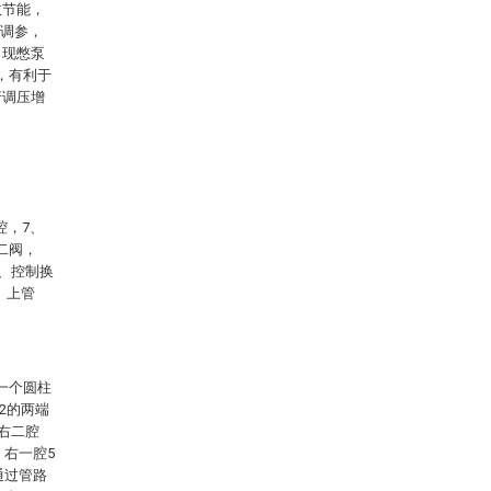
效节能，
级调参，
出现憋泵
，有利于
行调压增
腔，7、
二阀，
8、控制换
、上管
一个圆柱
2的两端
右二腔
、右一腔5
通过管路