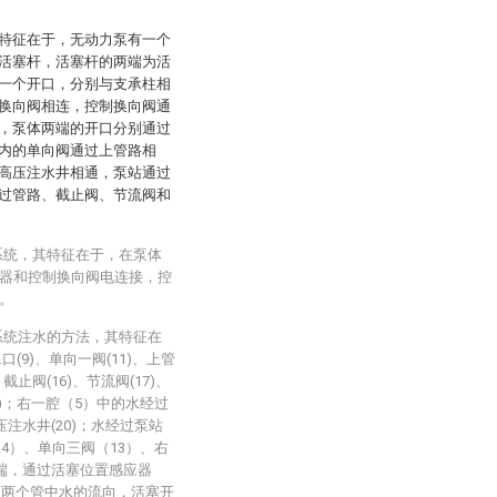
其特征在于，无动力泵有一个
活塞杆，活塞杆的两端为活
一个开口，分别与支承柱相
换向阀相连，控制换向阀通
，泵体两端的开口分别通过
内的单向阀通过上管路相
高压注水井相通，泵站通过
过管路、截止阀、节流阀和
系统，其特征在于，在泵体
器和控制换向阀电连接，控
。
系统注水的方法，其特征在
(9)、单向一阀(11)、上管
截止阀(16)、节流阀(17)、
4)；右一腔（5）中的水经过
注水井(20)；水经过泵站
（24）、单向三阀（13）、右
左端，通过活塞位置感应器
的两个管中水的流向，活塞开