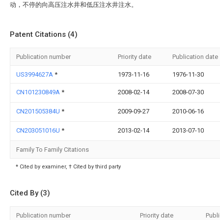
动，不停的向高压注水井和低压注水井注水。
Patent Citations (4)
Publication number
Priority date
Publication date
US3994627A
*
1973-11-16
1976-11-30
CN101230849A
*
2008-02-14
2008-07-30
CN201505384U
*
2009-09-27
2010-06-16
CN203051016U
*
2013-02-14
2013-07-10
Family To Family Citations
* Cited by examiner, † Cited by third party
Cited By (3)
Publication number
Priority date
Publ