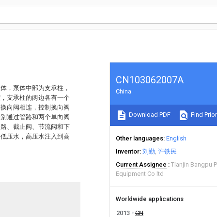
CN103062007A
泵体，泵体中部为支承柱，
China
腔，支承柱的两边各有一个
制换向阀相连，控制换向阀
Download PDF
Find Prior
分别通过管路和两个单向阀
管路、截止阀、节流阀和下
和低压水，高压水注入到高
Other languages
English
Inventor
刘勤
许铁民
Current Assignee
Tianjin Bangpu 
Equipment Co ltd
Worldwide applications
2013
CN