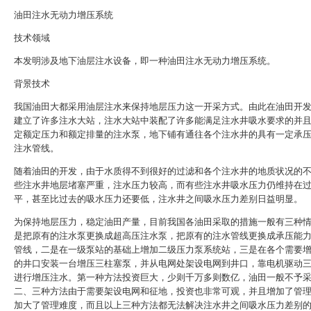
油田注水无动力增压系统
技术领域
本发明涉及地下油层注水设备，即一种油田注水无动力增压系统。
背景技术
我国油田大都采用油层注水来保持地层压力这一开采方式。由此在油田开
建立了许多注水大站，注水大站中装配了许多能满足注水井吸水要求的并
定额定压力和额定排量的注水泵，地下铺有通往各个注水井的具有一定承
注水管线。
随着油田的开发，由于水质得不到很好的过滤和各个注水井的地质状况的
些注水井地层堵塞严重，注水压力较高，而有些注水井吸水压力仍维持在
平，甚至比过去的吸水压力还要低，注水井之间吸水压力差别日益明显。
为保持地层压力，稳定油田产量，目前我国各油田采取的措施一般有三种
是把原有的注水泵更换成超高压注水泵，把原有的注水管线更换成承压能
管线，二是在一级泵站的基础上增加二级压力泵系统站，三是在各个需要
的井口安装一台增压三柱塞泵，并从电网处架设电网到井口，靠电机驱动
进行增压注水。第一种方法投资巨大，少则千万多则数亿，油田一般不予
二、三种方法由于需要架设电网和征地，投资也非常可观，并且增加了管
加大了管理难度，而且以上三种方法都无法解决注水井之间吸水压力差别