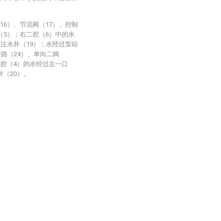
16）、节流阀（17）、控制
（5）；右二腔（6）中的水
压注水井（19）；水经过泵站
管路（24）、单向二阀
二腔（4）的水经过左一口
井（20）。