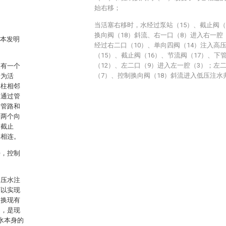
始右移；
当活塞右移时，水经过泵站（15）、截止阀（
换向阀（18）斜流、右一口（8）进入右一腔
本发明
经过右二口（10）、单向四阀（14）注入高
（15）、截止阀（16）、节流阀（17）、下
（12）、左二口（9）进入左一腔（3）；左
泵有一个
（7）、控制换向阀（18）斜流进入低压注水
端为活
承柱相邻
阀通过管
过管路和
，两个向
、截止
路相连。
接，控制
高压水注
可以实现
更换现有
用，是现
水本身的