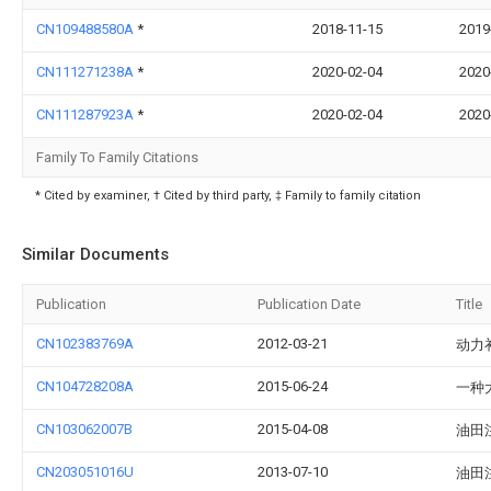
CN109488580A
*
2018-11-15
2019
CN111271238A
*
2020-02-04
2020
CN111287923A
*
2020-02-04
2020
Family To Family Citations
* Cited by examiner, † Cited by third party, ‡ Family to family citation
Similar Documents
Publication
Publication Date
Title
CN102383769A
2012-03-21
动力
CN104728208A
2015-06-24
一种
CN103062007B
2015-04-08
油田
CN203051016U
2013-07-10
油田