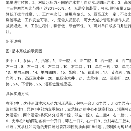
能量进行转换。2、对吸水压力不同的注水井可自动实现调压注水。3、高
与三柱塞泵相比节能可达30%~60%。4、无需变频装置，可实现排液量无
降低了操作难度。5、工作冲次低，使用寿命长。6、最高压力一定，不会
爆管事故，工作安全可靠。7、无需人员配机，可大大减少管理和操作人员
减员增效。8、工作过程中，噪音低，绿色环保。9、可对单口或多口井进
注。
附图说明
图1是本系统的示意图
图中：1、泵体， 2、活塞，3、左一腔，4、左二腔，5、右一腔，6、右二
左一口，8、右一口，9、左二口，10、右二口， 11、单向一阀，12、单向
13、单向三阀，14、单向四阀， 15、泵站，16、截止阀，17、节流阀，1
向阀，19、高压注水井，20、低压注水井，21、支承柱，22、活塞杆，23
路，24、下管路，25、活塞位置感应器。
具体实施方式
在图1中，这种油田注水无动力增压系统，包括一台无动力泵，无动力泵有
形的泵体1，泵体1中部为支承柱21，支承柱21的中心有活塞杆22，活塞杆2
为活塞2，两个活塞2将泵体分成四个腔，即左一腔3、左二腔4、右一腔5、
6，支承柱21的两边各有一个开口，即左一口7、右一口8，分别与左二腔4
相通，支承柱21两边的开口通过管路和控制换向阀18相连，控制换向阀18