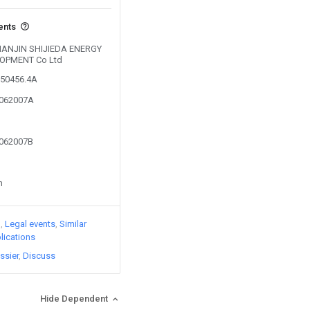
ents
 TIANJIN SHIJIEDA ENERGY
OPMENT Co Ltd
050456.4A
3062007A
3062007B
n
)
Legal events
Similar
lications
ssier
Discuss
Hide Dependent