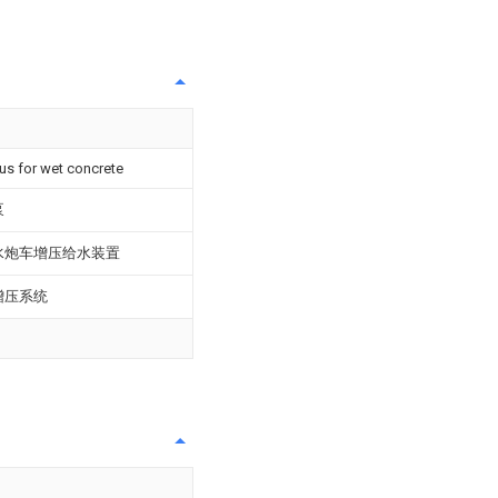
s for wet concrete
泵
水炮车增压给水装置
增压系统