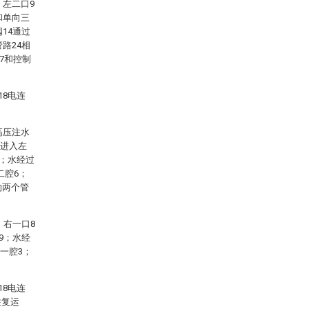
，左二口9
和单向三
14通过
路24相
7和控制
18电连
高压注水
7进入左
0；水经过
二腔6；
的两个管
、右一口8
9；水经
左一腔3；
18电连
往复运