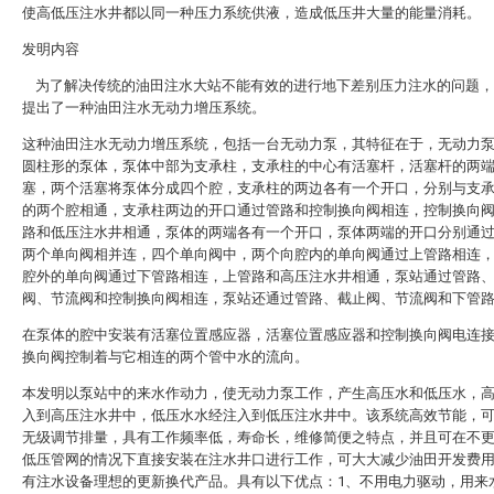
使高低压注水井都以同一种压力系统供液，造成低压井大量的能量消耗。
发明内容
为了解决传统的油田注水大站不能有效的进行地下差别压力注水的问题，
提出了一种油田注水无动力增压系统。
这种油田注水无动力增压系统，包括一台无动力泵，其特征在于，无动力
圆柱形的泵体，泵体中部为支承柱，支承柱的中心有活塞杆，活塞杆的两
塞，两个活塞将泵体分成四个腔，支承柱的两边各有一个开口，分别与支
的两个腔相通，支承柱两边的开口通过管路和控制换向阀相连，控制换向
路和低压注水井相通，泵体的两端各有一个开口，泵体两端的开口分别通
两个单向阀相并连，四个单向阀中，两个向腔内的单向阀通过上管路相连
腔外的单向阀通过下管路相连，上管路和高压注水井相通，泵站通过管路
阀、节流阀和控制换向阀相连，泵站还通过管路、截止阀、节流阀和下管
在泵体的腔中安装有活塞位置感应器，活塞位置感应器和控制换向阀电连
换向阀控制着与它相连的两个管中水的流向。
本发明以泵站中的来水作动力，使无动力泵工作，产生高压水和低压水，
入到高压注水井中，低压水水经注入到低压注水井中。该系统高效节能，
无级调节排量，具有工作频率低，寿命长，维修简便之特点，并且可在不
低压管网的情况下直接安装在注水井口进行工作，可大大减少油田开发费
有注水设备理想的更新换代产品。具有以下优点：1、不用电力驱动，用来