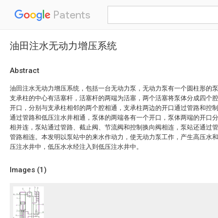
Patents
油田注水无动力增压系统
Abstract
油田注水无动力增压系统，包括一台无动力泵，无动力泵有一个圆柱形的
支承柱的中心有活塞杆，活塞杆的两端为活塞，两个活塞将泵体分成四个
开口，分别与支承柱相邻的两个腔相通，支承柱两边的开口通过管路和控
通过管路和低压注水井相通，泵体的两端各有一个开口，泵体两端的开口
相并连，泵站通过管路、截止阀、节流阀和控制换向阀相连，泵站还通过
管路相连。本发明以泵站中的来水作动力，使无动力泵工作，产生高压水
压注水井中，低压水水经注入到低压注水井中。
Images (
1
)