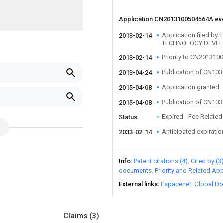
Application CN2013100504564A ev
Application filed by
2013-02-14
TECHNOLOGY DEVEL
Priority to CN201310
2013-02-14
Publication of CN10
2013-04-24
Application granted
2015-04-08
Publication of CN10
2015-04-08
Expired - Fee Related
Status
Anticipated expiratio
2033-02-14
Info
Patent citations (4)
Cited by (3
documents
Priority and Related App
External links
Espacenet
Global Do
Claims
(3)