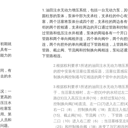
1. 油田注水无动力增压系统，包括一台无动力泵，
圆柱形的泵体，泵体中部为支承柱，支承柱的中心有
塞，两个活塞将泵体分成四个腔，支承柱的两边各有
邻的两个腔相通，支承柱两边的开口通过管路和控制
过管路和低压注水井相通，泵体的两端各有一个开口
管路和两个单向阀相并连，四个单向阀中，两个向腔
发初期就
连，两个向腔外的单向阀通过下管路相连，上管路和
且具有一
管路、截止阀、节流阀和控制换向阀相连，泵站还通
压能力的
下管路相连。
2.根据权利要求1所述的油田注水无动力增压
不同，有
的腔中安装有活塞位置感应器，活塞位置感应
过去的水
制换向阀控制着与它相连的两个管中水的流向
3.根据权利要求1所述的油田注水无动力增压
情况：一
于，当活塞左移时，左一腔(3)中的水经过左二口
力更高的
路(23)注入高压注水井(19)；水经过泵站(15)、
增压注水
控制换向阀(18)直流、左一口(7)进入左二腔(
三柱塞泵
右一口（8）、控制换向阀（18）直流注入低压
采用。第
(15)、截止阀(16)、节流阀（17）、下管路
理人员和
二口（10）进入右二腔（6）；当活塞移至
的问题。
（25）和控制换向阀（18）改变了与它相连