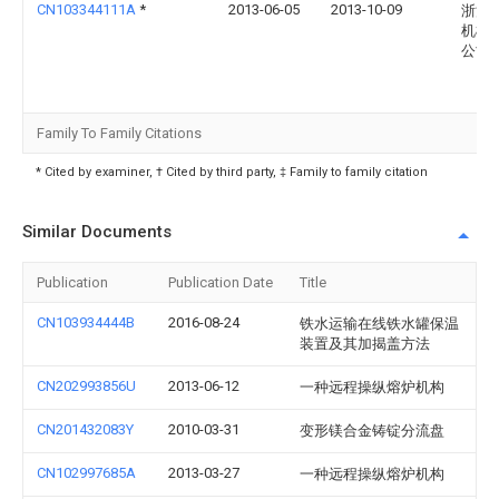
CN103344111A
*
2013-06-05
2013-10-09
浙江
机械
公司
Family To Family Citations
* Cited by examiner, † Cited by third party, ‡ Family to family citation
Similar Documents
Publication
Publication Date
Title
CN103934444B
2016-08-24
铁水运输在线铁水罐保温
装置及其加揭盖方法
CN202993856U
2013-06-12
一种远程操纵熔炉机构
CN201432083Y
2010-03-31
变形镁合金铸锭分流盘
CN102997685A
2013-03-27
一种远程操纵熔炉机构