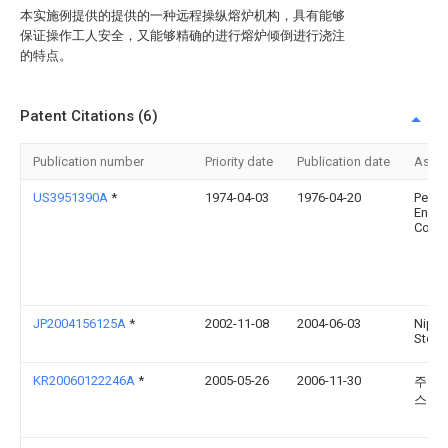
本实施例提供的提供的一种远程操纵熔炉机构，具有能够
保证操作工人安全，又能够精确的进行熔炉倾倒进行浇注
的特点。
Patent Citations (6)
Publication number
Priority date
Publication date
Assi
US3951390A
*
1974-04-03
1976-04-20
Penns
Engin
Corpo
JP2004156125A
*
2002-11-08
2004-06-03
Nipp
Steel
KR20060122246A
*
2005-05-26
2006-11-30
주식회
스코