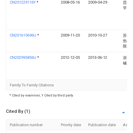
CN201229116Y
*
2008-05-16
2009-04-29
昆明
学
CN201615696U
*
2009-11-20
2010-10-27
苏州
热能
限公
CN202993856U
*
2012-12-05
2013-06-12
浙江
械有
Family To Family Citations
* Cited by examiner, † Cited by third party
Cited By (1)
Publication number
Priority date
Publication date
Assi