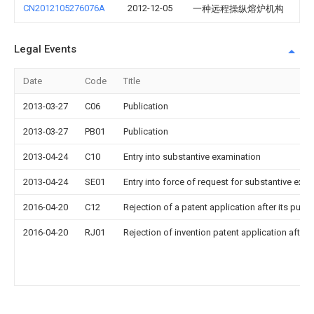
CN2012105276076A
2012-12-05
一种远程操纵熔炉机构
Legal Events
Date
Code
Title
2013-03-27
C06
Publication
2013-03-27
PB01
Publication
2013-04-24
C10
Entry into substantive examination
2013-04-24
SE01
Entry into force of request for substantive exa
2016-04-20
C12
Rejection of a patent application after its publi
2016-04-20
RJ01
Rejection of invention patent application after 