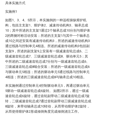
具体实施方式
实施例1
如图1、3、4、5所示，本实施例的一种远程操纵熔炉机
构，包括主支架1、熔炉体2、减速传动机构3、轴承总成
10；其中所述的主支架1通过2个轴承总成10分别与熔炉体
2的两侧对称活动安装；所述的主支架1与其中一个轴承总
成10之间还安装有减速传动机构3，所述的减速传动机构3
通过线路与控制单元4相连。所述的减速传动机构3包括副
支架9，所述的副支架9上安装有一级减速齿轮总成6、二
级减速齿轮总成7、三级减速齿轮总成8、驱动单元5；其
中所述的二级减速齿轮总成7分别与一级减速齿轮总成6、
三级减速齿轮总成8啮合安装；所述的一级减速齿轮总成6
与驱动单元5相连；所述的驱动单元5通过线路与控制单元
4相连；所述的三级减速齿轮总成8与轴承总成10相连。
本实施例通过控制单元4控制驱动单元5，再通过驱动单元
5驱动一级减速齿轮总成6旋转。 如图2所示，通过一级减
速齿轮总成6旋转，通过齿轮副带动二级减速齿轮总成7旋
转，二级减速齿轮总成7通过齿轮副带动三级减速齿轮总成
8旋转，来带动轴承总成10转动，从而带动熔炉体2旋转，
从而使得熔炉体2形成倾倒角度完成倾倒浇注工作。