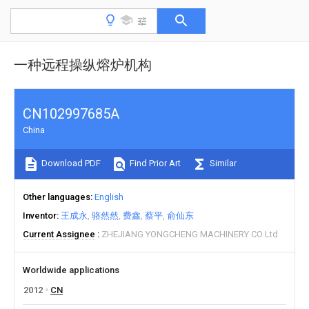
一种远程操纵熔炉机构
CN102997685A
China
Download PDF
Find Prior Art
Similar
Other languages
English
Inventor
王成永
骆然然
费鑫
蔡平
俞仙东
Current Assignee
ZHEJIANG YONGCHENG MACHINERY CO Ltd
Worldwide applications
2012
CN