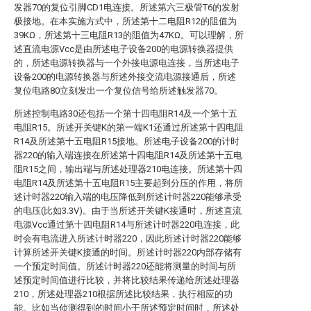
发器70的复位引脚CD1电连接。所述第六三极管T6的发射
极接地。在本实施方式中，所述第十二电阻R12的阻值为
39KΩ，所述第十三电阻R13的阻值为47KΩ。可以理解，所
述直流电源Vcc是由所述电子设备200的电源转换器提供
的，所述电源转换器与一个外接电源电连接，当所述电子
设备200的电源转换器与所述外接交流电源接通后，所述
复位电路80立刻发出一个复位信号给所述触发器70。
所述控制电路30还包括一个第十四电阻R14及一个第十五
电阻R15。所述开关键K的第一端K1还通过所述第十四电阻
R14及所述第十五电阻R15接地。所述电子设备200的计时
器220的输入端连接在所述第十四电阻R14及所述第十五电
阻R15之间，输出端与所述处理器210电连接。所述第十四
电阻R14及所述第十五电阻R15主要起到分压的作用，将所
述计时器220输入端的电压降低到所述计时器220能够承受
的电压(比如3.3V)。由于当所述开关键K接通时，所述直流
电源Vcc通过第十四电阻R14与所述计时器220电连接，此
时会有电流进入所述计时器220，因此所述计时器220能够
计算所述开关键K接通的时间。所述计时器220内部存储有
一个预定时间值。所述计时器220还能将测量的时间与所
述预定时间值进行比较，并将比较结果传递给所述处理器
210，所述处理器210根据所述比较结果，执行相应的功
能。比如当侦测得到的时间小于所述预定时间时，所述处