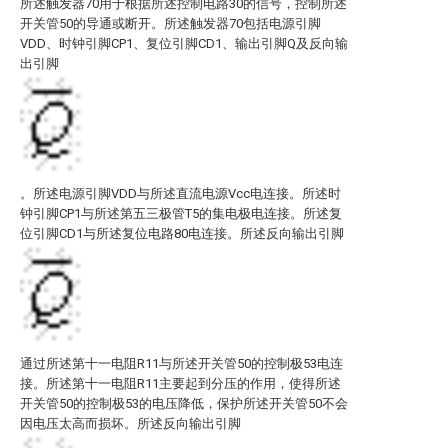
所述触发器70用于根据所述控制电路30的信号，控制所述
开关管50的导通或断开。所述触发器70包括电源引脚
VDD、时钟引脚CP1、复位引脚CD1、输出引脚Q及反向输
出引脚
。所述电源引脚VDD与所述直流电源Vcc电连接。所述时
钟引脚CP1与所述第五三极管T5的集电极电连接。所述复
位引脚CD1与所述复位电路80电连接。所述反向输出引脚
通过所述第十一电阻R11与所述开关管50的控制极53电连
接。所述第十一电阻R11主要起到分压的作用，使得所述
开关管50的控制极53的电压降低，保护所述开关管50不会
因电压太高而损坏。所述反向输出引脚