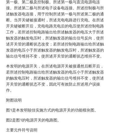
第一极、第二极及控制极。所述第一极与直流电源电连
接。所述第二极与所述电子设备电连接。所述控制极与所
述触发器电连接，用于控制所述第一极与所述第二极的通
断。当开关键被接通时，所述充电电路进行充电。在所述
开关键被断开后，充电电路充电后的电压使所述控制电路
工作，若所述控制电路输出给所述触发器的电压大于所述
触发器的触发电压时，所述触发器的输出信号反向，使所
述开关管的通断状态改变；若所述控制电路输出给所述触
发器的电压小于所述触发器的触发电压时，所述触发器的
输出信号维持不变，使所述开关管的通断状态维持不变。
本发明的电源开关，在所述电源开关被接通然后断开后，
若所述控制电路输出给所述触发器的电压小于所述触发器
的触发电压时，所述触发器的输出信号维持不变，使所述
开关管的通断状态不变，因此可有效防止所述用户误操
作。
附图说明
图1是本发明较佳实施方式的电源开关的功能模块图。
图2是图1的电源开关的电路图。
主要元件符号说明