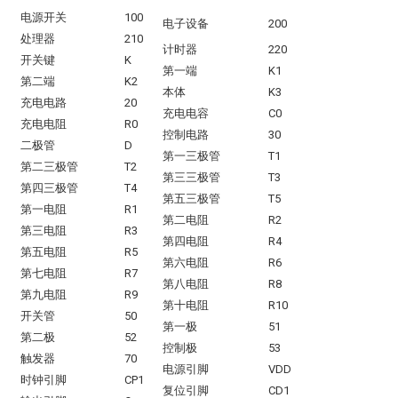
电源开关
100
电子设备
200
处理器
210
计时器
220
开关键
K
第一端
K1
第二端
K2
本体
K3
充电电路
20
充电电容
C0
充电电阻
R0
控制电路
30
二极管
D
第一三极管
T1
第二三极管
T2
第三三极管
T3
第四三极管
T4
第五三极管
T5
第一电阻
R1
第二电阻
R2
第三电阻
R3
第四电阻
R4
第五电阻
R5
第六电阻
R6
第七电阻
R7
第八电阻
R8
第九电阻
R9
第十电阻
R10
开关管
50
第一极
51
第二极
52
控制极
53
触发器
70
电源引脚
VDD
时钟引脚
CP1
复位引脚
CD1