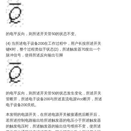
的电平反向，则所述开关管50的状态不变。
(4) 当所述电子设备200在工作过程中，用户长按所述开关
键K时，整个过程类似于状态(2)，所述触发器70发出一个
脉冲信号，使得所述反向输出引脚
的电平反向，则所述开关管50的状态发生变化，所述开关
管断开，所述电子设备200与所述直流电源Vcc断开，所述
电子设备200关机。
本发明的电源开关，在所述电源开关被接通然后断开后，
若所述控制电路输出给所述触发器的电压小于所述触发器
的触发电压时，所述触发器的输出信号维持不变，使所述