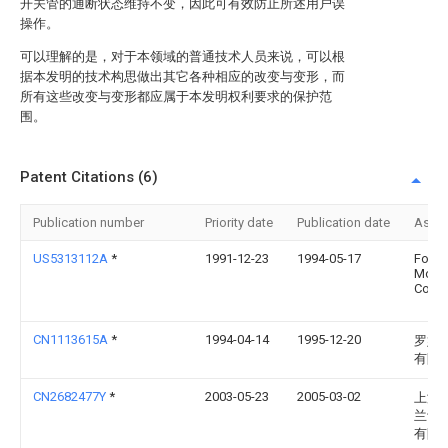
开关管的通断状态维持不变，因此可有效防止所述用户误
操作。
可以理解的是，对于本领域的普通技术人员来说，可以根
据本发明的技术构思做出其它各种相应的改变与变形，而
所有这些改变与变形都应属于本发明权利要求的保护范
围。
Patent Citations (6)
Publication number
Priority date
Publication date
Assi
US5313112A
*
1991-12-23
1994-05-17
Ford
Moto
Comp
CN1113615A
*
1994-04-14
1995-12-20
罗姆
有限
CN2682477Y
*
2003-05-23
2005-03-02
上海
兰计
有限