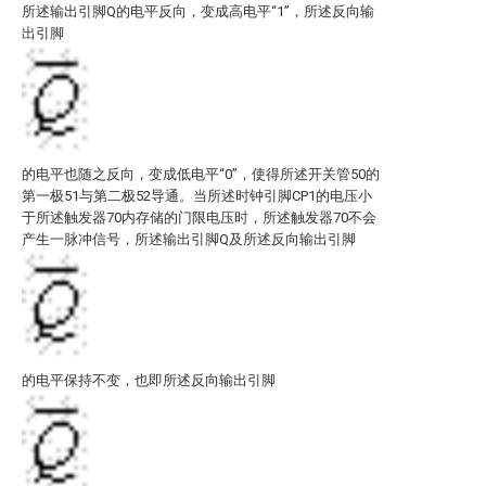
所述输出引脚Q的电平反向，变成高电平“1”，所述反向输
出引脚
的电平也随之反向，变成低电平“0”，使得所述开关管50的
第一极51与第二极52导通。当所述时钟引脚CP1的电压小
于所述触发器70内存储的门限电压时，所述触发器70不会
产生一脉冲信号，所述输出引脚Q及所述反向输出引脚
的电平保持不变，也即所述反向输出引脚