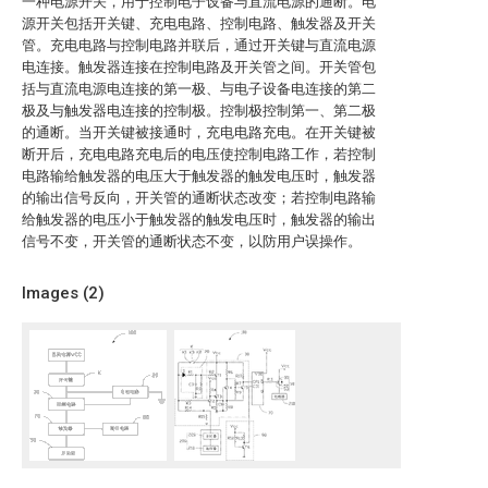
一种电源开关，用于控制电子设备与直流电源的通断。电
源开关包括开关键、充电电路、控制电路、触发器及开关
管。充电电路与控制电路并联后，通过开关键与直流电源
电连接。触发器连接在控制电路及开关管之间。开关管包
括与直流电源电连接的第一极、与电子设备电连接的第二
极及与触发器电连接的控制极。控制极控制第一、第二极
的通断。当开关键被接通时，充电电路充电。在开关键被
断开后，充电电路充电后的电压使控制电路工作，若控制
电路输给触发器的电压大于触发器的触发电压时，触发器
的输出信号反向，开关管的通断状态改变；若控制电路输
给触发器的电压小于触发器的触发电压时，触发器的输出
信号不变，开关管的通断状态不变，以防用户误操作。
Images (
2
)