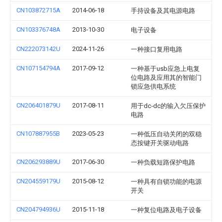
CN103872715A
2014-06-18
手持设备及其电源电路
CN103376748A
2013-10-30
电子设备
CN222073142U
2024-11-26
一种接口复用电路
CN107154794A
2017-09-12
一种基于usb应急上电复
位电路及应用其的智能门
锁应急供电系统
CN206401879U
2017-08-11
用于dc‑dc的输入欠压保护
电路
CN107887955B
2023-05-23
一种低压自动关闭的双稳
态按键开关驱动电路
CN206293889U
2017-06-30
一种负载短路保护电路
CN204559179U
2015-08-12
一种具有自锁功能的电源
开关
CN204794936U
2015-11-18
一种复位电路及电子设备