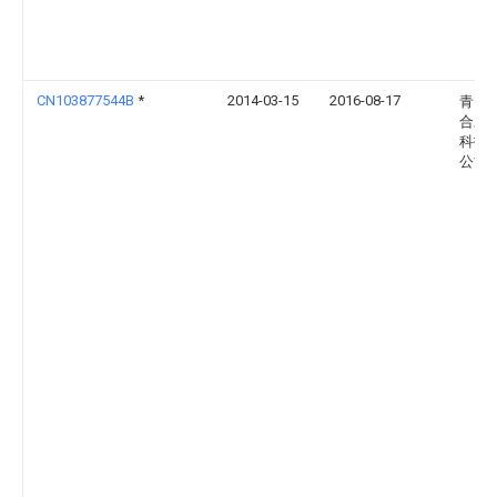
CN103877544B
*
2014-03-15
2016-08-17
青岛
合才
科技
公司