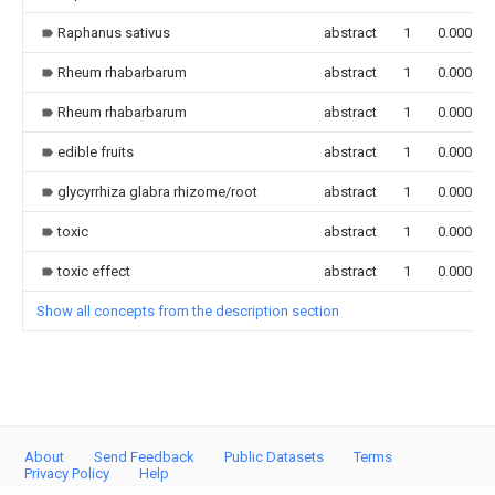
Raphanus sativus
abstract
1
0.000
Rheum rhabarbarum
abstract
1
0.000
Rheum rhabarbarum
abstract
1
0.000
edible fruits
abstract
1
0.000
glycyrrhiza glabra rhizome/root
abstract
1
0.000
toxic
abstract
1
0.000
toxic effect
abstract
1
0.000
Show all concepts from the description section
About
Send Feedback
Public Datasets
Terms
Privacy Policy
Help