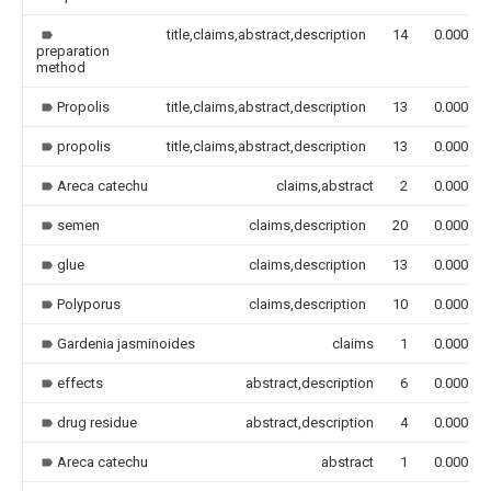
title,claims,abstract,description
14
0.000
preparation
method
Propolis
title,claims,abstract,description
13
0.000
propolis
title,claims,abstract,description
13
0.000
Areca catechu
claims,abstract
2
0.000
semen
claims,description
20
0.000
glue
claims,description
13
0.000
Polyporus
claims,description
10
0.000
Gardenia jasminoides
claims
1
0.000
effects
abstract,description
6
0.000
drug residue
abstract,description
4
0.000
Areca catechu
abstract
1
0.000