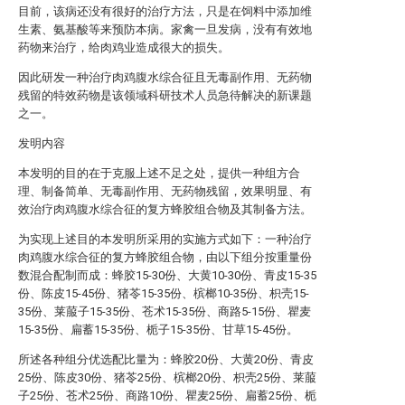
目前，该病还没有很好的治疗方法，只是在饲料中添加维
生素、氨基酸等来预防本病。家禽一旦发病，没有有效地
药物来治疗，给肉鸡业造成很大的损失。
因此研发一种治疗肉鸡腹水综合征且无毒副作用、无药物
残留的特效药物是该领域科研技术人员急待解决的新课题
之一。
发明内容
本发明的目的在于克服上述不足之处，提供一种组方合
理、制备简单、无毒副作用、无药物残留，效果明显、有
效治疗肉鸡腹水综合征的复方蜂胶组合物及其制备方法。
为实现上述目的本发明所采用的实施方式如下：一种治疗
肉鸡腹水综合征的复方蜂胶组合物，由以下组分按重量份
数混合配制而成：蜂胶15-30份、大黄10-30份、青皮15-35
份、陈皮15-45份、猪苓15-35份、槟榔10-35份、枳壳15-
35份、莱菔子15-35份、苍术15-35份、商路5-15份、瞿麦
15-35份、扁蓄15-35份、栀子15-35份、甘草15-45份。
所述各种组分优选配比量为：蜂胶20份、大黄20份、青皮
25份、陈皮30份、猪苓25份、槟榔20份、枳壳25份、莱菔
子25份、苍术25份、商路10份、瞿麦25份、扁蓄25份、栀