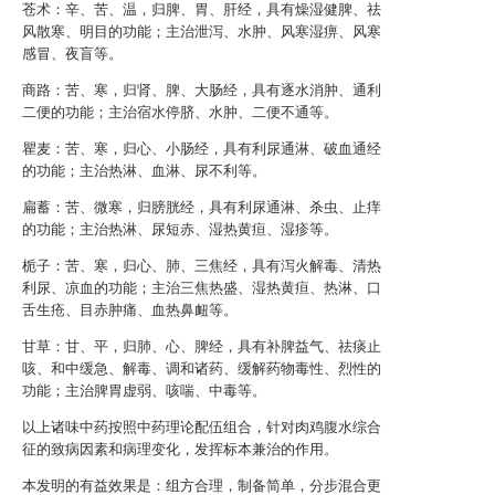
苍术：辛、苦、温，归脾、胃、肝经，具有燥湿健脾、祛
风散寒、明目的功能；主治泄泻、水肿、风寒湿痹、风寒
感冒、夜盲等。
商路：苦、寒，归肾、脾、大肠经，具有逐水消肿、通利
二便的功能；主治宿水停脐、水肿、二便不通等。
瞿麦：苦、寒，归心、小肠经，具有利尿通淋、破血通经
的功能；主治热淋、血淋、尿不利等。
扁蓄：苦、微寒，归膀胱经，具有利尿通淋、杀虫、止痒
的功能；主治热淋、尿短赤、湿热黄疸、湿疹等。
栀子：苦、寒，归心、肺、三焦经，具有泻火解毒、清热
利尿、凉血的功能；主治三焦热盛、湿热黄疸、热淋、口
舌生疮、目赤肿痛、血热鼻衄等。
甘草：甘、平，归肺、心、脾经，具有补脾益气、祛痰止
咳、和中缓急、解毒、调和诸药、缓解药物毒性、烈性的
功能；主治脾胃虚弱、咳喘、中毒等。
以上诸味中药按照中药理论配伍组合，针对肉鸡腹水综合
征的致病因素和病理变化，发挥标本兼治的作用。
本发明的有益效果是：组方合理，制备简单，分步混合更