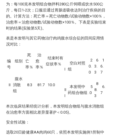
为：每100克本发明组合物拌料280公斤饲喂或饮水500公
斤，每日1-2次；口服后通过胃肠道吸收达到治疗疾病的目
的。计算方法：死亡率＝死亡动物数/试验动物数×100％，
治愈率＝治愈动物数/试验动物数×100％。下表是实验结束
时的结果(实验第5天)。
表是本发明与其它药物治疗肉鸡腹水综合征的田间应用情
况对比：
死
治
结束时有
2
6
1
编
组别
亡
愈
空白对照
症状率％
0.
3.
6.
号
率％
率％
I
组
0
3
7
腹水
8
II
消散
8.3
81.7
10.0
本发明中
5
6.
II
8.
组
药组合物组
.0
7
I
3
本次临床结果经统计分析，本发明组合物组与腹水消散组
在治愈率方面相比差异显著(P＜0.05)。
安全性试验：
选取20日龄健康AA肉鸡60只，依照本发明实施例1所制中