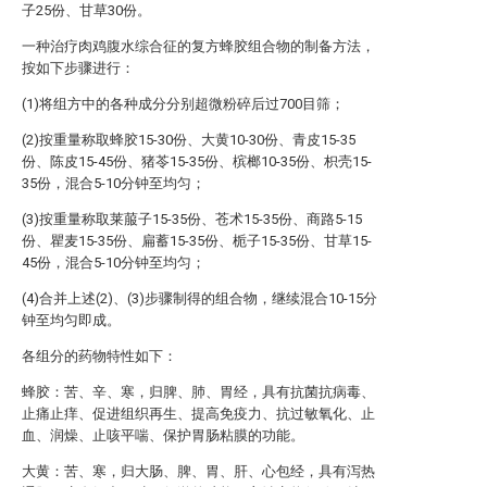
子25份、甘草30份。
一种治疗肉鸡腹水综合征的复方蜂胶组合物的制备方法，
按如下步骤进行：
(1)将组方中的各种成分分别超微粉碎后过700目筛；
(2)按重量称取蜂胶15-30份、大黄10-30份、青皮15-35
份、陈皮15-45份、猪苓15-35份、槟榔10-35份、枳壳15-
35份，混合5-10分钟至均匀；
(3)按重量称取莱菔子15-35份、苍术15-35份、商路5-15
份、瞿麦15-35份、扁蓄15-35份、栀子15-35份、甘草15-
45份，混合5-10分钟至均匀；
(4)合并上述(2)、(3)步骤制得的组合物，继续混合10-15分
钟至均匀即成。
各组分的药物特性如下：
蜂胶：苦、辛、寒，归脾、肺、胃经，具有抗菌抗病毒、
止痛止痒、促进组织再生、提高免疫力、抗过敏氧化、止
血、润燥、止咳平喘、保护胃肠粘膜的功能。
大黄：苦、寒，归大肠、脾、胃、肝、心包经，具有泻热