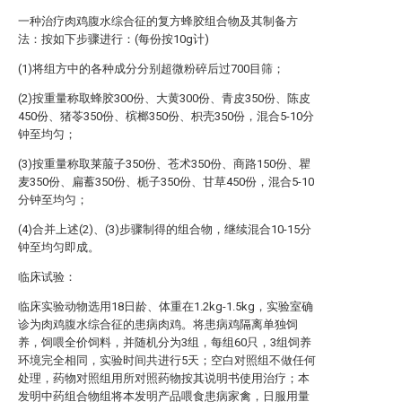
一种治疗肉鸡腹水综合征的复方蜂胶组合物及其制备方
法：按如下步骤进行：(每份按10g计)
(1)将组方中的各种成分分别超微粉碎后过700目筛；
(2)按重量称取蜂胶300份、大黄300份、青皮350份、陈皮
450份、猪苓350份、槟榔350份、枳壳350份，混合5-10分
钟至均匀；
(3)按重量称取莱菔子350份、苍术350份、商路150份、瞿
麦350份、扁蓄350份、栀子350份、甘草450份，混合5-10
分钟至均匀；
(4)合并上述(2)、(3)步骤制得的组合物，继续混合10-15分
钟至均匀即成。
临床试验：
临床实验动物选用18日龄、体重在1.2kg-1.5kg，实验室确
诊为肉鸡腹水综合征的患病肉鸡。将患病鸡隔离单独饲
养，饲喂全价饲料，并随机分为3组，每组60只，3组饲养
环境完全相同，实验时间共进行5天；空白对照组不做任何
处理，药物对照组用所对照药物按其说明书使用治疗；本
发明中药组合物组将本发明产品喂食患病家禽，日服用量