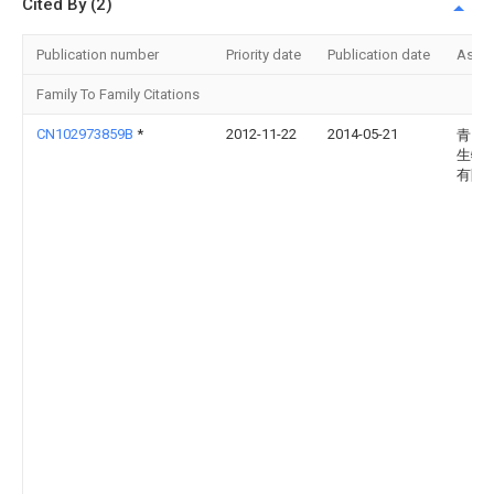
Cited By (2)
Publication number
Priority date
Publication date
Assi
Family To Family Citations
CN102973859B
*
2012-11-22
2014-05-21
青岛
生物
有限