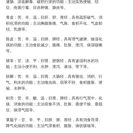
通肠、凉血解毒、破积行淤的功能；主治实热便秘、结
症、疮黄疔毒、目赤肿痛、肠炎等。
青皮：苦、辛、温，归肝、胆、胃经，具有疏肝破气、消
积化滞的功能；主治胸腹胀痛、气胀、食积不化、气血郁
结、乳痈等。
陈皮：苦、辛、温，归肺、脾经，具有理气健脾、燥湿化
痰的功能；主治食欲减少、腹痛、肚胀、泄泻、痰湿咳嗽
等。
猪苓：甘、淡、平，归肾、膀胱经，具有渗湿利水的功
能；主治小便不利、水肿、泄泻、淋浊、带下等。
槟榔：苦、辛、温，归胃、大肠经，具有驱虫、消积、行
气、利水的功能；主治绦虫病、宿草不转、食积腹胀、便
秘、水肿等。
枳壳：苦、辛、酸、温，归胃、脾经，具有行气宽中、化
痰、消食的功能；主治宿食不消、肚胀、粪便干燥、垂脱
症、痰滞气阻等。
莱菔子：甘、辛、平，归肺、脾、胃经，具有消食导滞、
降气化痰的功能；主治气滞食积、腹胀、痰饮咳喘等。