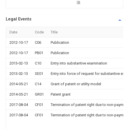
法
Legal Events
Date
Code
Title
2012-10-17
C06
Publication
2012-10-17
PB01
Publication
2013-02-13
C10
Entry into substantive examination
2013-02-13
SE01
Entry into force of request for substantive exa
2014-05-21
C14
Grant of patent or utility model
2014-05-21
GR01
Patent grant
2017-08-04
CF01
Termination of patent right due to non-payment
2017-08-04
CF01
Termination of patent right due to non-payment