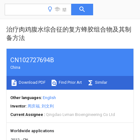
治疗肉鸡腹水综合征的复方蜂胶组合物及其制
备方法
CN102727694B
China
Download PDF
Find Prior Art
Similar
Other languages
English
Inventor
周庆福
刘文利
Current Assignee
Qingdao Lvman Bioengineering Co Ltd
Worldwide applications
2012
CN