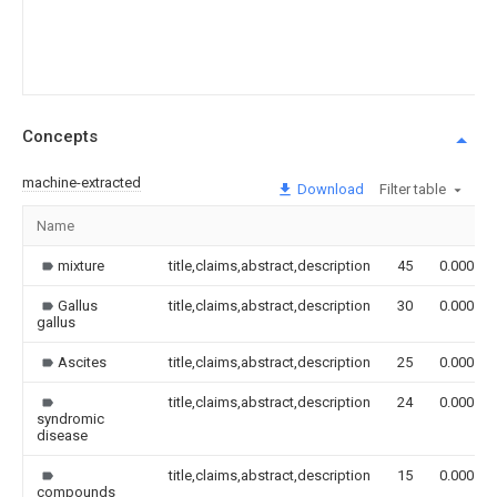
Concepts
machine-extracted
Download
Filter table
Name
mixture
title,claims,abstract,description
45
0.000
Gallus
title,claims,abstract,description
30
0.000
gallus
Ascites
title,claims,abstract,description
25
0.000
title,claims,abstract,description
24
0.000
syndromic
disease
title,claims,abstract,description
15
0.000
compounds