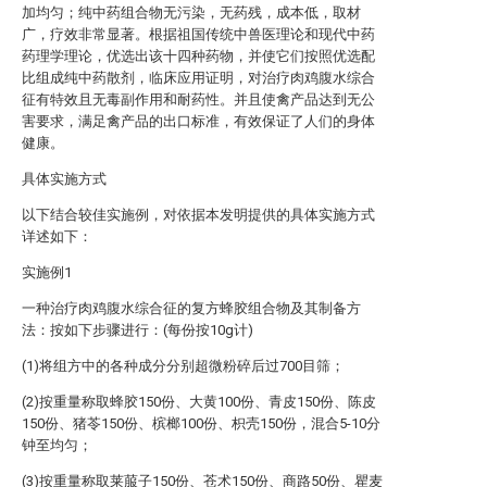
加均匀；纯中药组合物无污染，无药残，成本低，取材
广，疗效非常显著。根据祖国传统中兽医理论和现代中药
药理学理论，优选出该十四种药物，并使它们按照优选配
比组成纯中药散剂，临床应用证明，对治疗肉鸡腹水综合
征有特效且无毒副作用和耐药性。并且使禽产品达到无公
害要求，满足禽产品的出口标准，有效保证了人们的身体
健康。
具体实施方式
以下结合较佳实施例，对依据本发明提供的具体实施方式
详述如下：
实施例1
一种治疗肉鸡腹水综合征的复方蜂胶组合物及其制备方
法：按如下步骤进行：(每份按10g计)
(1)将组方中的各种成分分别超微粉碎后过700目筛；
(2)按重量称取蜂胶150份、大黄100份、青皮150份、陈皮
150份、猪苓150份、槟榔100份、枳壳150份，混合5-10分
钟至均匀；
(3)按重量称取莱菔子150份、苍术150份、商路50份、瞿麦