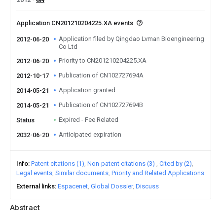
Application CN201210204225.XA events
Application filed by Qingdao Lvman Bioengineering
2012-06-20
Co Ltd
Priority to CN201210204225.XA
2012-06-20
Publication of CN102727694A
2012-10-17
Application granted
2014-05-21
Publication of CN102727694B
2014-05-21
Expired - Fee Related
Status
Anticipated expiration
2032-06-20
Info
Patent citations (1)
Non-patent citations (3)
Cited by (2)
Legal events
Similar documents
Priority and Related Applications
External links
Espacenet
Global Dossier
Discuss
Abstract