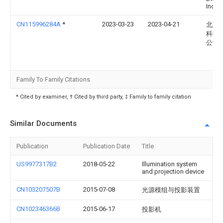
Inc.
CN115996284A
*
2023-03-23
2023-04-21
北京
科技
公司
Family To Family Citations
* Cited by examiner, † Cited by third party, ‡ Family to family citation
Similar Documents
Publication
Publication Date
Title
US9977317B2
2018-05-22
Illumination system
and projection device
CN103207507B
2015-07-08
光源模组与投影装置
CN102346366B
2015-06-17
投影机