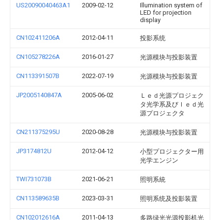
US20090040463A1
2009-02-12
Illumination system of
LED for projection
display
CN102411206A
2012-04-11
投影系统
CN105278226A
2016-01-27
光源模块与投影装置
CN113391507B
2022-07-19
光源模块与投影装置
JP2005140847A
2005-06-02
Ｌｅｄ光源プロジェク
タ光学系及びｌｅｄ光
源プロジェクタ
CN211375295U
2020-08-28
光源模块与投影装置
JP3174812U
2012-04-12
小型プロジェクター用
光学エンジン
TWI731073B
2021-06-21
照明系統
CN113589635B
2023-03-31
照明系统及投影装置
CN102012616A
2011-04-13
多路绿光光源投影机光