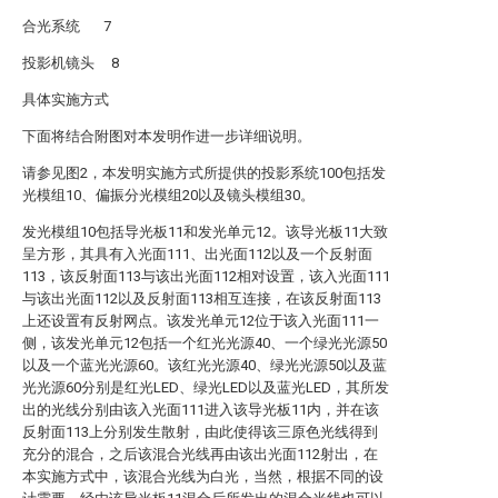
合光系统 7
投影机镜头 8
具体实施方式
下面将结合附图对本发明作进一步详细说明。
请参见图2，本发明实施方式所提供的投影系统100包括发
光模组10、偏振分光模组20以及镜头模组30。
发光模组10包括导光板11和发光单元12。该导光板11大致
呈方形，其具有入光面111、出光面112以及一个反射面
113，该反射面113与该出光面112相对设置，该入光面111
与该出光面112以及反射面113相互连接，在该反射面113
上还设置有反射网点。该发光单元12位于该入光面111一
侧，该发光单元12包括一个红光光源40、一个绿光光源50
以及一个蓝光光源60。该红光光源40、绿光光源50以及蓝
光光源60分别是红光LED、绿光LED以及蓝光LED，其所发
出的光线分别由该入光面111进入该导光板11内，并在该
反射面113上分别发生散射，由此使得该三原色光线得到
充分的混合，之后该混合光线再由该出光面112射出，在
本实施方式中，该混合光线为白光，当然，根据不同的设