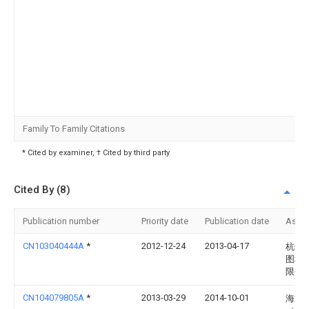
Family To Family Citations
* Cited by examiner, † Cited by third party
Cited By (8)
Publication number
Priority date
Publication date
Assi
CN103040444A
*
2012-12-24
2013-04-17
杭州
图科
限公
CN104079805A
*
2013-03-29
2014-10-01
海洋