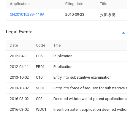
Application
Filing date
Title
CN2010102894119A
2010-09-23
投影系统
Legal Events
Date
Code
Title
2012-04-11
C06
Publication
2012-04-11
PB01
Publication
2013-10-02
C10
Entry into substantive examination
2013-10-02
SE01
Entry into force of request for substantive exa
2016-03-02
C02
Deemed withdrawal of patent application after
2016-03-02
WD01
Invention patent application deemed withdrawn