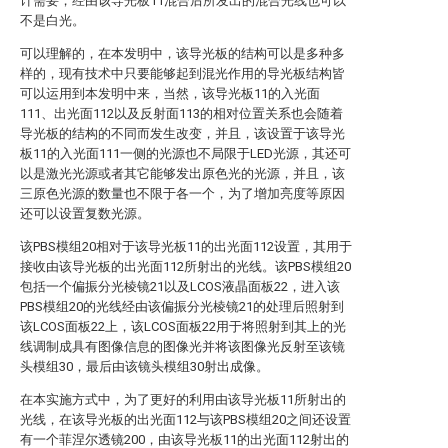
计需要，经由该导光板11混合后所发出的混合光线也可以
不是白光。
可以理解的，在本发明中，该导光板的结构可以是多种多
样的，现有技术中只要能够起到混光作用的导光板结构皆
可以运用到本发明中来，当然，该导光板11的入光面
111、出光面112以及反射面113的相对位置关系也会随着
导光板的结构的不同而发生改变，并且，该设置于该导光
板11的入光面111一侧的光源也不局限于LED光源，其还可
以是激光光源或者其它能够发出原色光的光源，并且，该
三原色光源的数量也不限于各一个，为了增加亮度等原因
还可以设置复数光源。
该PBS模组20相对于该导光板11的出光面112设置，其用于
接收由该导光板的出光面112所射出的光线。该PBS模组20
包括一个偏振分光棱镜21以及LCOS液晶面板22，进入该
PBS模组20的光线经由该偏振分光棱镜21的处理后照射到
该LCOS面板22上，该LCOS面板22用于将照射到其上的光
线调制成具有图像信息的图像光并将该图像光反射至该镜
头模组30，最后由该镜头模组30射出成像。
在本实施方式中，为了更好的利用由该导光板11所射出的
光线，在该导光板的出光面112与该PBS模组20之间还设置
有一个菲涅尔透镜200，由该导光板11的出光面112射出的