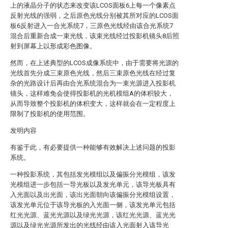
上的液晶分子的状态来改变该LCOS面板6上每一个像素点
反射光线的强弱，之后原色光线分别被其所对应的LCOS面
板6反射进入一合光系统7，三原色光线经由该合光系统7
混合后重新合成一束光线，该束光线经过投影机镜头8后照
射到屏幕上以形成彩色图像。
然而，在上述典型的LCOS成像系统中，由于需要将光源的
光线首先分成三束原色光线，然后三束原色光线在经过复
杂的光路设计后再由合光系统混合为一束光源进入投影机
镜头，这样难免会使得投影机的光机模组A的体积较大，
从而导致整个投影机的体积变大，这样就会在一定程度上
限制了投影机的使用范围。
发明内容
有鉴于此，有必要提供一种能够有效解决上述问题的投影
系统。
一种投影系统，其包括发光模组以及偏振分光模组，该发
光模组进一步包括一导光板以及发光单元，该导光板具有
入光面以及出光面，该出光面朝向该偏振分光模组设置，
该发光单元位于该导光板的入光面一侧，该发光单元包括
红光光源、蓝光光源以及绿光光源，该红光光源、蓝光光
源以及绿光光源所发出的光线经由该入光面射入该导光