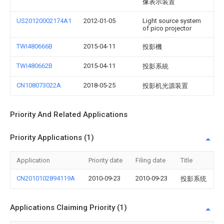
像表示装置
US20120002174A1
2012-01-05
Light source system
of pico projector
TWI480666B
2015-04-11
投影機
TWI480662B
2015-04-11
投影系統
CN108073022A
2018-05-25
投影机光源装置
Priority And Related Applications
Priority Applications (1)
Application
Priority date
Filing date
Title
CN2010102894119A
2010-09-23
2010-09-23
投影系统
Applications Claiming Priority (1)