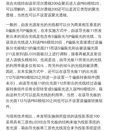
混合光线经由该菲涅尔透镜200会聚后进入该PBS模组20，
可以理解的，该菲涅尔透镜200还可以是其它类型的聚光
透镜，当然也可以不设置该聚光透镜。
一般的，由发光源发光的光线都可以分为两束相互垂直的
S偏振光与P偏振光，在本实施方式中，由该导光板11所发
射出来的混合光线是包含有S偏振光与P偏振光的光线，当
该混合光线进入到该PBS模组20后，P偏振光直接透过该偏
振分光棱镜21的偏光面211而该S偏振光则会被该偏光面
211反射到该LCOS面板22上进行调制，接着再被其反射后
进入该镜头模组30。也就是说，由导光板11所发出的光线
的利用率最多仅有50％，而另外的50％的光线则被浪费。
因此，在本实施方式中，还可以在该导光板11的出光面
112与该PBS模组20之间进一步设置一个偏振转换组件(图
未示)，由该导光板11的出光面112所射出的光线经过该偏
振转换组件后将全部转变成S偏振光进入该PBS模组20，藉
由这种方式可以提高光线的利用率。当然，在该导光板的
出光面112与该PBS模组20之间也可以不设置该偏振转换组
件。
与现有技术相比，本发明实施例所提供的该投影系统100
采用具有三原色LED结合导光板的结构来做为投影系统的
发光源，藉由导光板将三原色光线混合来为投影系统提供