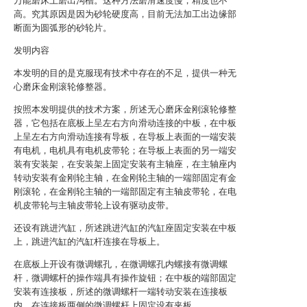
万能磨床上磨出沟槽。这种方法磨滑速度慢，精度也不
高。究其原因是因为砂轮硬度高，目前无法加工出边缘部
断面为圆弧形的砂轮片。
发明内容
本发明的目的是克服现有技术中存在的不足，提供一种无
心磨床金刚滚轮修整器。
按照本发明提供的技术方案，所述无心磨床金刚滚轮修整
器，它包括在底板上呈左右方向滑动连接的中板，在中板
上呈左右方向滑动连接有导板，在导板上表面的一端安装
有电机，电机具有电机皮带轮；在导板上表面的另一端安
装有安装架，在安装架上固定安装有主轴座，在主轴座内
转动安装有金刚轮主轴，在金刚轮主轴的一端部固定有金
刚滚轮，在金刚轮主轴的一端部固定有主轴皮带轮，在电
机皮带轮与主轴皮带轮上设有驱动皮带。
还设有跳进汽缸，所述跳进汽缸的汽缸座固定安装在中板
上，跳进汽缸的汽缸杆连接在导板上。
在底板上开设有微调螺孔，在微调螺孔内螺接有微调螺
杆，微调螺杆的操作端具有操作旋钮；在中板的端部固定
安装有连接板，所述的微调螺杆一端转动安装在连接板
内，在连接板两侧的微调螺杆上固定设有夹板。