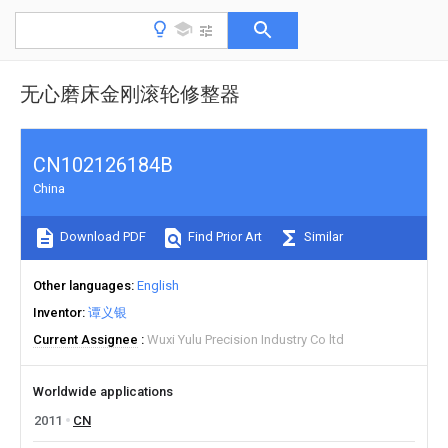
无心磨床金刚滚轮修整器
CN102126184B
China
Download PDF
Find Prior Art
Similar
Other languages
English
Inventor
谭义银
Current Assignee
Wuxi Yulu Precision Industry Co ltd
Worldwide applications
2011
CN