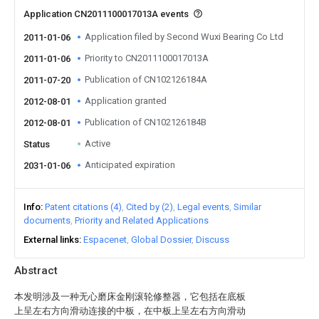
Application CN2011100017013A events
Application filed by Second Wuxi Bearing Co Ltd
2011-01-06
Priority to CN2011100017013A
2011-01-06
Publication of CN102126184A
2011-07-20
Application granted
2012-08-01
Publication of CN102126184B
2012-08-01
Active
Status
Anticipated expiration
2031-01-06
Info
Patent citations (4)
Cited by (2)
Legal events
Similar
documents
Priority and Related Applications
External links
Espacenet
Global Dossier
Discuss
Abstract
本发明涉及一种无心磨床金刚滚轮修整器，它包括在底板
上呈左右方向滑动连接的中板，在中板上呈左右方向滑动