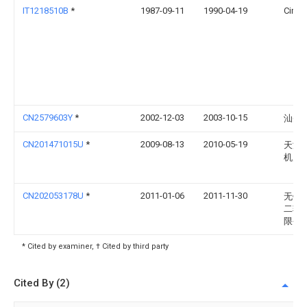
IT1218510B
*
1987-09-11
1990-04-19
Cima
CN2579603Y
*
2002-12-03
2003-10-15
汕头
CN201471015U
*
2009-08-13
2010-05-19
天津
机床
CN202053178U
*
2011-01-06
2011-11-30
无锡
二轴
限公
* Cited by examiner, † Cited by third party
Cited By (2)