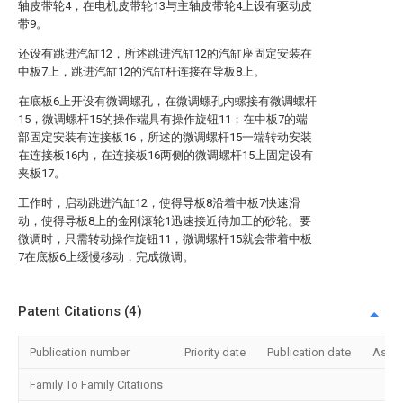
轴皮带轮4，在电机皮带轮13与主轴皮带轮4上设有驱动皮
带9。
还设有跳进汽缸12，所述跳进汽缸12的汽缸座固定安装在
中板7上，跳进汽缸12的汽缸杆连接在导板8上。
在底板6上开设有微调螺孔，在微调螺孔内螺接有微调螺杆
15，微调螺杆15的操作端具有操作旋钮11；在中板7的端
部固定安装有连接板16，所述的微调螺杆15一端转动安装
在连接板16内，在连接板16两侧的微调螺杆15上固定设有
夹板17。
工作时，启动跳进汽缸12，使得导板8沿着中板7快速滑
动，使得导板8上的金刚滚轮1迅速接近待加工的砂轮。要
微调时，只需转动操作旋钮11，微调螺杆15就会带着中板
7在底板6上缓慢移动，完成微调。
Patent Citations (4)
Publication number
Priority date
Publication date
Assi
Family To Family Citations