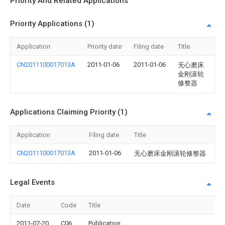
Priority And Related Applications
Priority Applications (1)
Application
Priority date
Filing date
Title
CN2011100017013A
2011-01-06
2011-01-06
无心磨床
金刚滚轮
修整器
Applications Claiming Priority (1)
Application
Filing date
Title
CN2011100017013A
2011-01-06
无心磨床金刚滚轮修整器
Legal Events
Date
Code
Title
2011-07-20
C06
Publication