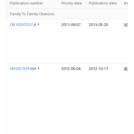
Publication number
Priority date
Publication date
Assi
Family To Family Citations
CN102975121A
*
2011-09-07
2013-03-20
祁文
CN102729148A
*
2012-06-04
2012-10-17
惠志