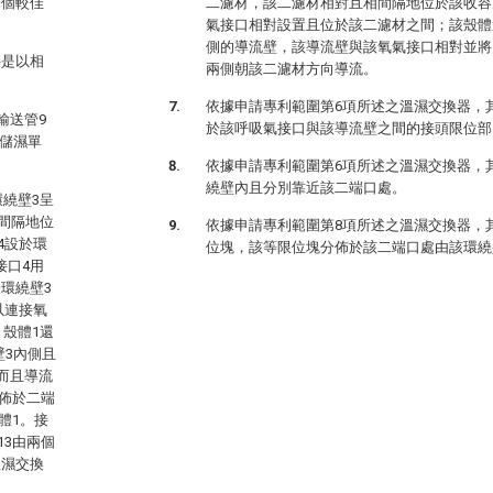
一個較佳
二濾材，該二濾材相對且相間隔地位於該收容
氣接口相對設置且位於該二濾材之間；該殼體
側的導流壁，該導流壁與該氧氣接口相對並將
件是以相
兩側朝該二濾材方向導流。
依據申請專利範圍第6項所述之溫濕交換器，
輸送管9
於該呼吸氣接口與該導流壁之間的接頭限位部
濾儲濕單
依據申請專利範圍第6項所述之溫濕交換器，
繞壁內且分別靠近該二端口處。
環繞壁3呈
相間隔地位
依據申請專利範圍第8項所述之溫濕交換器，
4設於環
位塊，該等限位塊分佈於該二端口處由該環繞
接口4用
於環繞壁3
以連接氧
，殼體1還
壁3內側且
而且導流
分佈於二端
體1。接
13由兩個
溫濕交換