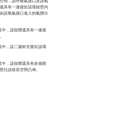
空間，該呼吸氣接口及該氧
還具有一連接於該環繞壁內
由該氧氣接口進入的氣體分
其中，該殼體還具有一連接
。
其中，該二濾材充塞於該環
其中，該殼體還具有多個限
壁往該收容空間凸伸。