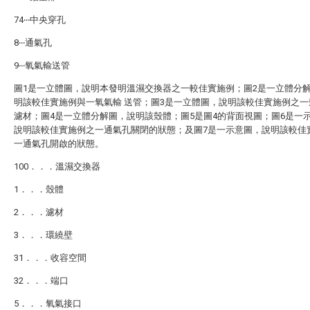
74‧‧‧中央穿孔
8‧‧‧通氣孔
9‧‧‧氧氣輸送管
圖1是一立體圖，說明本發明溫濕交換器之一較佳實施例；圖2是一立體分
明該較佳實施例與一氧氣輸 送管；圖3是一立體圖，說明該較佳實施例之一
濾材；圖4是一立體分解圖，說明該殼體；圖5是圖4的背面視圖；圖6是一
說明該較佳實施例之一通氣孔關閉的狀態；及圖7是一示意圖，說明該較佳
一通氣孔開啟的狀態。
100．．．溫濕交換器
1．．．殼體
2．．．濾材
3．．．環繞壁
31．．．收容空間
32．．．端口
5．．．氧氣接口