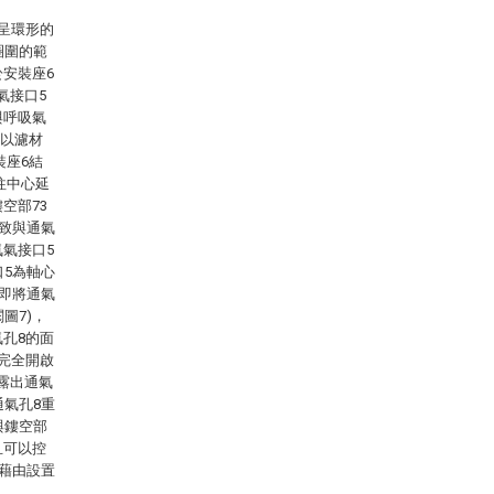
且呈環形的
圈圍的範
於安裝座6
氣接口5
與呼吸氣
所以濾材
裝座6結
往中心延
空部73
大致與通氣
氧氣接口5
口5為軸心
，即將通氣
圖7)，
氣孔8的面
8完全開啟
露出通氣
通氣孔8重
與鏤空部
且可以控
可藉由設置