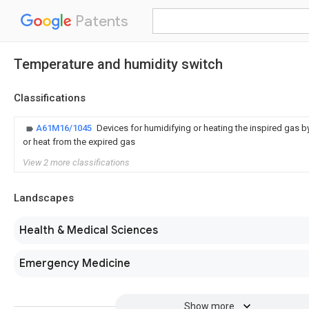
Patents
Temperature and humidity switch
Classifications
A61M16/1045
Devices for humidifying or heating the inspired gas 
or heat from the expired gas
View 2 more classifications
Landscapes
Health & Medical Sciences
Emergency Medicine
Show more