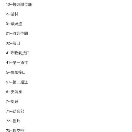
13‧‧‧接頭限位部
2‧‧‧濾材
3‧‧‧環繞壁
31‧‧‧收容空間
32‧‧‧端口
4‧‧‧呼吸氣接口
41‧‧‧第一通道
5‧‧‧氧氣接口
51‧‧‧第二通道
6‧‧‧安裝座
7‧‧‧旋鈕
71‧‧‧結合部
72‧‧‧擋片
73‧‧‧鏤空部