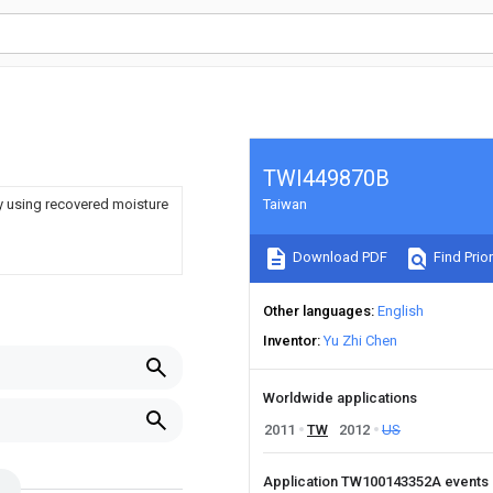
TWI449870B
by using recovered moisture
Taiwan
Download PDF
Find Prior
Other languages
English
Inventor
Yu Zhi Chen
Worldwide applications
2011
TW
2012
US
Application TW100143352A events