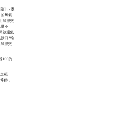
端口32吸
1的氧氣
用溫濕交
流量不
開啟通氣
氣接口5輸
換溫濕交
100的
施之範
與修飾，