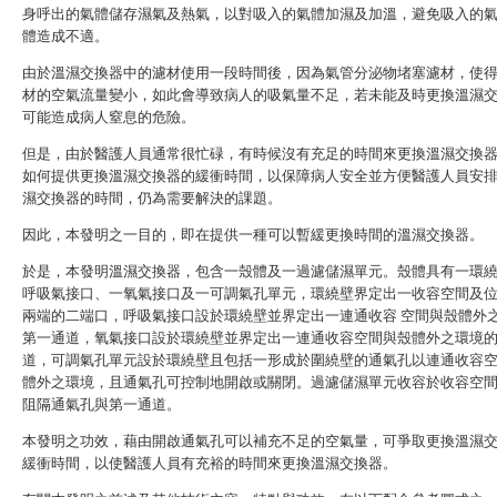
身呼出的氣體儲存濕氣及熱氣，以對吸入的氣體加濕及加溫，避免吸入的
體造成不適。
由於溫濕交換器中的濾材使用一段時間後，因為氣管分泌物堵塞濾材，使
材的空氣流量變小，如此會導致病人的吸氣量不足，若未能及時更換溫濕
可能造成病人窒息的危險。
但是，由於醫護人員通常很忙碌，有時候沒有充足的時間來更換溫濕交換
如何提供更換溫濕交換器的緩衝時間，以保障病人安全並方便醫護人員安
濕交換器的時間，仍為需要解決的課題。
因此，本發明之一目的，即在提供一種可以暫緩更換時間的溫濕交換器。
於是，本發明溫濕交換器，包含一殼體及一過濾儲濕單元。殼體具有一環
呼吸氣接口、一氧氣接口及一可調氣孔單元，環繞壁界定出一收容空間及
兩端的二端口，呼吸氣接口設於環繞壁並界定出一連通收容 空間與殼體外
第一通道，氧氣接口設於環繞壁並界定出一連通收容空間與殼體外之環境
道，可調氣孔單元設於環繞壁且包括一形成於圍繞壁的通氣孔以連通收容
體外之環境，且通氣孔可控制地開啟或關閉。過濾儲濕單元收容於收容空
阻隔通氣孔與第一通道。
本發明之功效，藉由開啟通氣孔可以補充不足的空氣量，可爭取更換溫濕
緩衝時間，以使醫護人員有充裕的時間來更換溫濕交換器。