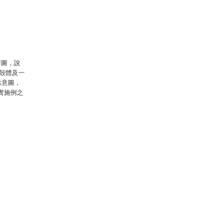
解圖，說
殼體及一
示意圖，
實施例之