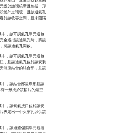
並界定出一連通該收容空間
元設於該環繞壁且包括一形
殼體外之環境，且該通氣孔
容於該收容空間，且未阻隔
其中，該可調氣孔單元還包
完全遮擋該通氣孔時，將該
，將該通氣孔開啟。
其中，該可調氣孔單元還包
鈕，且該通氣孔位於該安裝
安裝座結合的結合部，且該
其中，該結合部呈環形且該
具有一形成於該擋片的鏤空
其中，該氧氣接口位於該安
片界定出一中央穿孔以供該
其中，該過濾儲濕單元包括