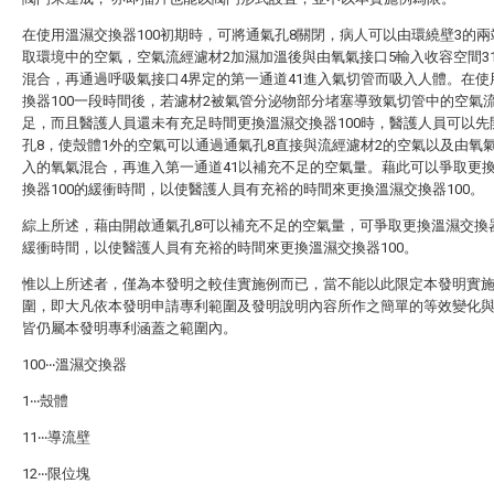
在使用溫濕交換器100初期時，可將通氣孔8關閉，病人可以由環繞壁3的兩
取環境中的空氣，空氣流經濾材2加濕加溫後與由氧氣接口5輸入收容空間3
混合，再通過呼吸氣接口4界定的第一通道41進入氣切管而吸入人體。在使
換器100一段時間後，若濾材2被氣管分泌物部分堵塞導致氣切管中的空氣
足，而且醫護人員還未有充足時間更換溫濕交換器100時，醫護人員可以先
孔8，使殼體1外的空氣可以通過通氣孔8直接與流經濾材2的空氣以及由氧
入的氧氣混合，再進入第一通道41以補充不足的空氣量。藉此可以爭取更
換器100的緩衝時間，以使醫護人員有充裕的時間來更換溫濕交換器100。
綜上所述，藉由開啟通氣孔8可以補充不足的空氣量，可爭取更換溫濕交換器
緩衝時間，以使醫護人員有充裕的時間來更換溫濕交換器100。
惟以上所述者，僅為本發明之較佳實施例而已，當不能以此限定本發明實
圍，即大凡依本發明申請專利範圍及發明說明內容所作之簡單的等效變化
皆仍屬本發明專利涵蓋之範圍內。
100‧‧‧溫濕交換器
1‧‧‧殼體
11‧‧‧導流壁
12‧‧‧限位塊