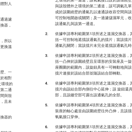
之環境的第一通道，該氧氣接口設於該環繞壁
氣體對人
與該殼體外之環境的第二通道，該可調氣孔單
成於該圍繞壁的通氣孔以連通該收容空間與該
可控制地開啟或關閉；及一過濾儲濕單元，收
得通過濾
該通氣孔與該第一通道。
交換器，
依據申請專利範圍第1項所述之溫濕交換器，
括一可控制地遮擋該通氣孔的擋片；當該擋片
器，所以
通氣孔關閉；當該擋片未完全遮擋該通氣孔時
排更換溫
依據申請專利範圍第2項所述之溫濕交換器，
括一凸伸於該圍繞壁且呈環形的安裝座及一旋
座圈圍的範圍內，該旋鈕具有一可轉動地與該
繞壁、一
擋片連接於該結合部並隨該結合部轉動。
位於相對
依據申請專利範圍第3項所述之溫濕交換器，
之環境的
擋片由該結合部內側往中心延伸；該 旋鈕還
的第二通
部，且該鏤空部可露出該通氣孔的全部。
空間與殼
間，且未
依據申請專利範圍第4項所述之溫濕交換器，
裝座的軸心處並由該圍繞壁往外凸伸，且該擋
氧氣接口穿伸。
交換器的
依據申請專利範圍第1項所述之溫濕交換器，