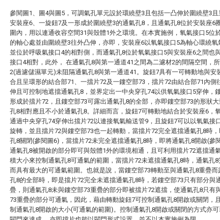
參閱圖1、圖4與圖5，可調氣孔單元設於環繞壁3且包括一凸伸於圍繞壁3
安裝座6、一旋鈕7及一形成於圍繞壁3的通氣孔8，且通氣孔8位於安裝座6
圍內，用以連通收容空間31與殼體1外之環境。在本實施例，氧氣接口5位
的軸心處並由圍繞壁3往外凸伸，亦即，安裝座6以氧氣接口5為軸心環繞氧
並位於呼吸氣接口4的相對側，而通氣孔8位於氧氣接口5與安裝座6之間也
接口4相對，此外， 在通氣孔8與第一通道41之間為二濾材2的間隔空間，
2(過濾儲濕單元)未阻隔通氣孔8與第一通道41。旋鈕7具有一可轉動地與安
合且呈環形的結合部71、一擋片72及一鏤空部73，擋片72由結合部71內側
伸且可控制地遮擋通氣孔8，並界定出一中央穿孔74以供氧氣接口5穿伸，鏤
形成於擋片72，且鏤空部73可露出通氣孔8的全部，亦即鏤空部73的形狀
孔8相對應且不小於通氣孔8。詳細而言，旋鈕7可轉動地結合於安裝座6，
通過中央穿孔74穿伸出擋片72以連接氧氣輸送管9，且旋鈕7可以以氧氣接
旋轉，並且擋片72與鏤空部73也一起轉動，當擋片72完全遮擋通氣孔8時
孔8關閉(參閱圖6)，當擋片72未完全遮擋通氣孔8時，即將通氣孔8開啟(參閱
通氣孔8被開啟的部分即可與殼體1外的環境相通，且可利用擋片72遮擋通
積大小來控制通氣孔8可通氣的範圍，當擋片72未遮擋通氣孔8時，通氣孔
而具有最大的可通氣範圍。也就是說，當鏤空部73轉動至與通氣孔8重疊而
孔8的全部時，即是擋片72完全未遮擋通氣孔8時，若鏤空部73只有部分與
疊，則通氣孔8未與鏤空部73重疊的部分即被擋片72遮擋，使通氣孔8只有
73重疊的部分可通氣，因此，藉由轉動旋鈕7可控制通氣孔8開啟或關閉，
制通氣孔8開啟的大小(可通氣的範圍)。控制通氣孔8開啟或關閉的方式亦
閥門來達成， 亦即擋片也能以閥門形式設置，並不以本實施例為限。