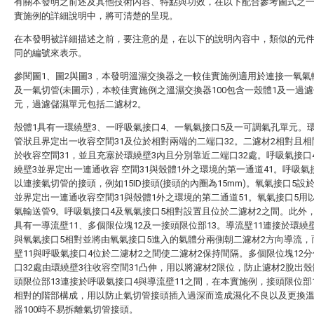
有關本發明之前述及其他技術內容、特點與功效，在以下配合參考圖式之
實施例的詳細說明中，將可清楚的呈現。
在本發明被詳細描述之前，要注意的是，在以下的說明內容中，類似的元
同的編號來表示。
參閱圖1、圖2與圖3，本發明溫濕交換器之一較佳實施例適用於連接一氧氣
及一氣切管(未圖示)，本較佳實施例之溫濕交換器100包含一殼體1及一過
元，過濾儲濕單元包括二濾材2。
殼體1具有一環繞壁3、一呼吸氣接口4、一氧氣接口5及一可調氣孔單元。
管狀且界定出一收容空間31及位於相對兩端的二端口32。二濾材2相對且
於收容空間31，並且充塞於環繞壁3內且分別靠近二端口32處。呼吸氣接口
繞壁3並界定出一連通收容 空間31與殼體1外之環境的第一通道41。呼吸氣
以連接氣切管的接頭，例如15ID接頭(接頭的內圈為15mm)。氧氣接口5設
並界定出一連通收容空間31與殼體1外之環境的第二通道51。氧氣接口5用
氣輸送管9。呼吸氣接口4及氧氣接口5相對設置且位於二濾材2之間。此外
具有一導流壁11、多個限位塊12及一接頭限位部13。導流壁11連接於環繞
與氧氣接口5相對並將由氧氣接口5進入的氣體分兩側朝二濾材2方向導流，
壁11與呼吸氣接口4位於二濾材2之間使二濾材2保持間隔。多個限位塊12
口32處由環繞壁3往收容空間31凸伸，用以將濾材2限位，防止濾材2脫出殼
頭限位部13連接於呼吸氣接口4與導流壁11之間，在本實施例，接頭限位部
相對的階部構成，用以防止氣切管接頭插入過深而造成濕化不良以及更換
器100時不易拆離氣切管接頭。