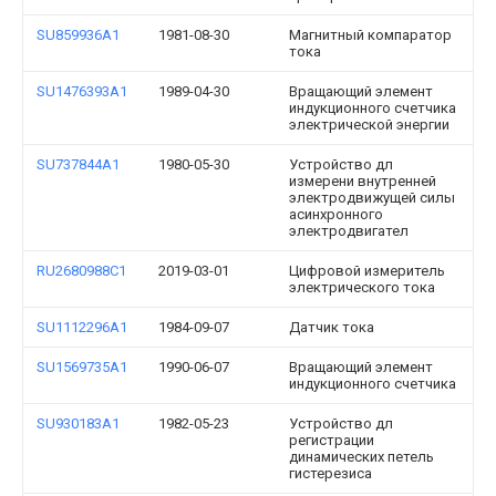
SU859936A1
1981-08-30
Магнитный компаратор
тока
SU1476393A1
1989-04-30
Вращающий элемент
индукционного счетчика
электрической энергии
SU737844A1
1980-05-30
Устройство дл
измерени внутренней
электродвижущей силы
асинхронного
электродвигател
RU2680988C1
2019-03-01
Цифровой измеритель
электрического тока
SU1112296A1
1984-09-07
Датчик тока
SU1569735A1
1990-06-07
Вращающий элемент
индукционного счетчика
SU930183A1
1982-05-23
Устройство дл
регистрации
динамических петель
гистерезиса