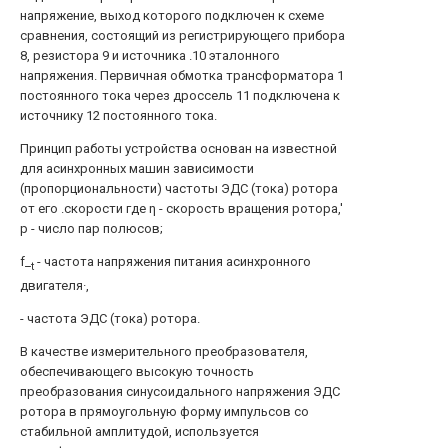
напряжение, выход которого подключен к схеме
сравнения, состоящий из регистрирующего прибора
8, резистора 9 и источника .10 эталонного
напряжения. Первичная обмотка трансформатора 1
постоянного тока через дроссель 11 подключена к
источнику 12 постоянного тока.
Принцип работы устройства основан на известной
для асинхронных машин зависимости
(пропорциональности) частоты ЭДС (тока) ротора
от его .скорости где η - скорость вращения ротора,'
р - число пар полюсов;
f_
- частота напряжения питания асинхронного
t
двигателя·,
- частота ЭДС (тока) ротора.
В качестве измерительного преобразователя,
обеспечивающего высокую точность
преобразования синусоидального напряжения ЭДС
ротора в прямоугольную форму импульсов со
стабильной амплитудой, используется