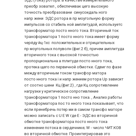
ЭДС (тока) ротора. В качестве измерительного
преобр зовател , обеспечивак цего высокую
точность преобразовани синусоидаль ного
напр жени ЭДС ротора в пр моугольную форму
импульсов со стабиль ной амплитудой, используетс
трансформатор посто нного тока. Вторичный ток
трансформатора 1 посто нного тока имеет форму
черёду йц-1хс положительных и отрицательных
пр моугольных полуволн (фиг.2 б), причем амплитуда
вторичного тока с высокой точностью
пропорциональна a mлитyдe посто нного тока,
протека щего по первичной обмотке. Сдвиг по фазе
между вторичным током трансфор матора
посто нного тока i и напр жением ротора Up зависит
от соотно шени Кц (фиг.2) , где Кц сопротивление
нагрузки у критическое сопротивление
трансформатора 1 посто нно тока. , Анализ работы
трансформатора пос то нного тока показывает, что
если пренебречь потер ми в самом трансфо маторе
можно записать с U Е W где Е - ЭДС во вторичной
обмотке трансформатора посто нного тока
изменение потока в сердечнике; W - число ЧИТ.КОВ
во вторичной обмотке. Проинтегрировав это