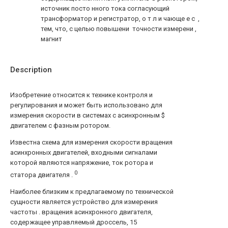
источник посто нного тока согласующий
трансформатор и регистратор, о т л и чающе е с ,
тем, что, с целью повышени точности измерени ,
магнит
Description
Изобретение относится к технике контроля и
регулирования и может быть использовано для
измерения скорости в системах с асинхронным $
двигателем с фазным ротором.
Известна схема для измерения скорости вращения
асинхронных двигателей, входными сигналами
которой являются напряжение, ток ротора и
0
статора двигателя .
Наиболее близким к предлагаемому по технической
сущности является устройство для измерения
частоты . вращения асинхронного двигателя,
содержащее управляемый дроссель, 15