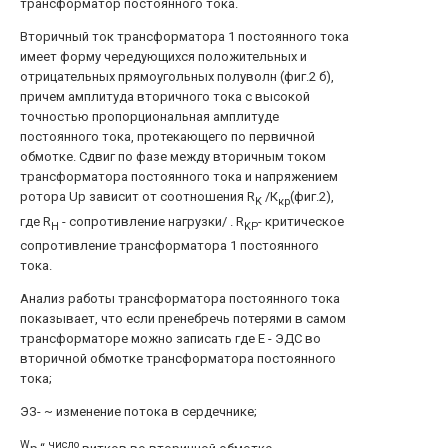
трансформатор постоянного тока.
Вторичный ток трансформатора 1 постоянного тока
имеет форму чередующихся положительных и
отрицательных прямоугольных полуволн (фиг.2 б),
причем амплитуда вторичного тока с высокой
точностью пропорциональная амплитуде
постоянного тока, протекающего по первичной
обмотке. Сдвиг по фазе между вторичным током
трансформатора постоянного тока и напряжением
ротора Up зависит от соотношения R
/К
(фиг.2),
K
кр
где R
- сопротивление нагрузки/ . R
- критическое
H
KP
сопротивление трансформатора 1 постоянного
тока.
Анализ работы трансформатора постоянного тока
показывает, что если пренебречь потерями в самом
трансформаторе можно записать где Е - ЭДС во
вторичной обмотке трансформатора постоянного
тока;
ЭЗ- ~ изменение потока в сердечнике;
W
число