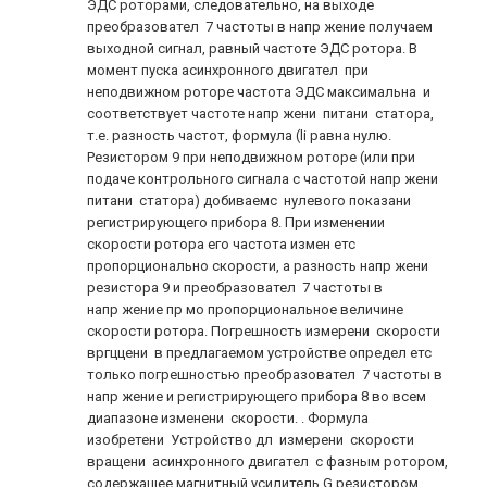
ЭДС роторами, следовательно, на выходе
преобразовател 7 частоты в напр жение получаем
выходной сигнал, равный частоте ЭДС ротора. В
момент пуска асинхронного двигател при
неподвижном роторе частота ЭДС максимальна и
соответствует частоте напр жени питани статора,
т.е. разность частот, формула (li равна нулю.
Резистором 9 при неподвижном роторе (или при
подаче контрольного сигнала с частотой напр жени
питани статора) добиваемс нулевого показани
регистрирующего прибора 8. При изменении
скорости ротора его частота измен етс
пропорционально скорости, а разность напр жени
резистора 9 и преобразовател 7 частоты в
напр жение пр мо пропорциональное величине
скорости ротора. Погрешность измерени скорости
вргццени в предлагаемом устройстве определ етс
только погрешностью преобразовател 7 частоты в
напр жение и регистрирующего прибора 8 во всем
диапазоне изменени скорости. . Формула
изобретени Устройство дл измерени скорости
вращени асинхронного двигател с фазным ротором,
содержащее магнитный усилитель G резистором,