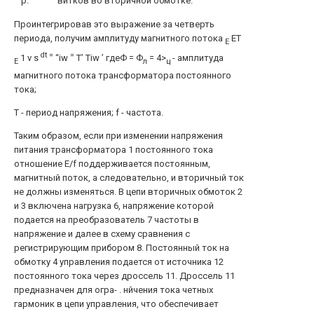
p.“
витков во вторичной обмотке.
Проинтегрировав это выражение за четверть
периода, получим амплитуду магнитного потока
ЕТ
Е
dt =
=
1 v s
“iw
Τ’ Tiw ’ гдеФ = Ф
= 4>
- амплитуда
Е
л
ц
магнитного потока трансформатора постоянного
тока;
Т - период напряжения; f - частота.
Таким образом, если при изменении напряжения
питания трансформатора 1 постоянного тока
отношение E/f поддерживается постоянным,
магнитный поток, а следовательно, и вторичный ток
не должны изменяться. В цепи вторичных обмоток 2
и 3 включена нагрузка 6, напряжение которой
подается на преобразователь 7 частоты в
напряжение и далее в схему сравнения с
регистрирующим прибором 8. Постоянный ток на
обмотку 4 управления подается от источника 12
постоянного тока через дроссель 11. Дроссель 11
предназначен для огра- . нйчения тока четных
гармоник в цепи управления, что обеспечивает