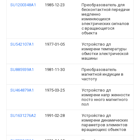
SU1200348A1
1985-12-23
Преобразователь для
бесконтактной передачи
медленно
изменяющихся
электрических сигналов
с вращающегося
объекта
SU542107A1
1977-01-05
Устройство дл
измерени температуры
обмотки электрической
машины
SU885939A1
1981-11-30
Преобразователь
магнитной индукции в
частоту
SU464879A1
1975-03-25
Устройство дл
измерени напр женности
посто нного магнитного
пол
SU1631276A2
1991-02-28
Устройство дл
измерени динамических
параметров элементов
вращающихс объектов