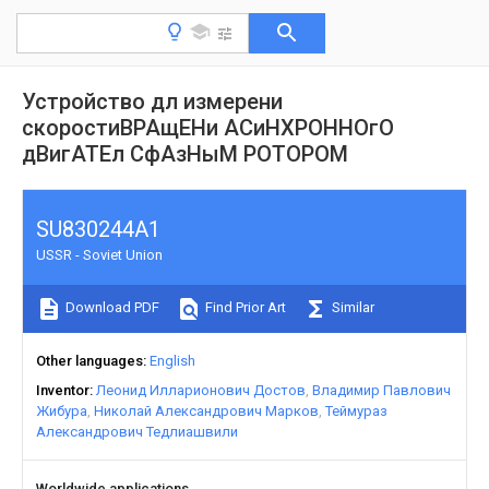
Устройство дл измерени
скоростиВРАщЕНи АСиНХРОННОгО
дВигАТЕл СфАзНыМ POTOPOM
SU830244A1
USSR - Soviet Union
Download PDF
Find Prior Art
Similar
Other languages
English
Inventor
Леонид Илларионович Достов
Владимир Павлович
Жибура
Николай Александрович Марков
Теймураз
Александрович Тедлиашвили
Worldwide applications