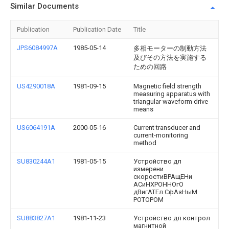
Similar Documents
Publication
Publication Date
Title
JPS6084997A
1985-05-14
多相モーターの制動方法
及びその方法を実施する
ための回路
US4290018A
1981-09-15
Magnetic field strength
measuring apparatus with
triangular waveform drive
means
US6064191A
2000-05-16
Current transducer and
current-monitoring
method
SU830244A1
1981-05-15
Устройство дл
измерени
скоростиВРАщЕНи
АСиНХРОННОгО
дВигАТЕл СфАзНыМ
POTOPOM
SU883827A1
1981-11-23
Устройство дл контрол
магнитной