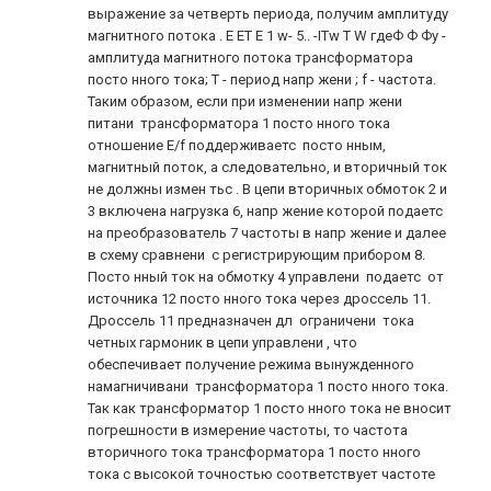
выражение за четверть периода, получим амплитуду
магнитного потока . Е ЕТ Е 1 w- 5.. -ITw Т W гдеФ Ф Фу -
амплитуда магнитного потока трансформатора
посто нного тока; Т - период напр жени ; f - частота.
Таким образом, если при изменении напр жени
питани трансформатора 1 посто нного тока
отношение E/f поддерживаетс посто нным,
магнитный поток, а следовательно, и вторичный ток
не должны измен тьс . В цепи вторичных обмоток 2 и
3 включена нагрузка 6, напр жение которой подаетс
на преобразователь 7 частоты в напр жение и далее
в схему сравнени с регистрирующим прибором 8.
Посто нный ток на обмотку 4 управлени подаетс от
источника 12 посто нного тока через дроссель 11.
Дроссель 11 предназначен дл ограничени тока
четных гармоник в цепи управлени , что
обеспечивает получение режима вынужденного
намагничивани трансформатора 1 посто нного тока.
Так как трансформатор 1 посто нного тока не вносит
погрешности в измерение частоты, то частота
вторичного тока трансформатора 1 посто нного
тока с высокой точностью соответствует частоте