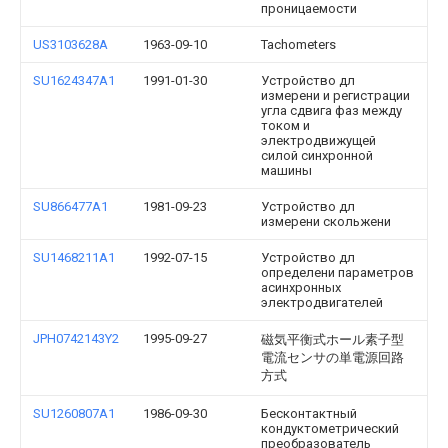
проницаемости
US3103628A
1963-09-10
Tachometers
SU1624347A1
1991-01-30
Устройство дл
измерени и регистрации
угла сдвига фаз между
током и
электродвижущей
силой синхронной
машины
SU866477A1
1981-09-23
Устройство дл
измерени скольжени
SU1468211A1
1992-07-15
Устройство дл
определени параметров
асинхронных
электродвигателей
JPH0742143Y2
1995-09-27
磁気平衡式ホール素子型
電流センサの単電源回路
方式
SU1260807A1
1986-09-30
Бесконтактный
кондуктометрический
преобразователь