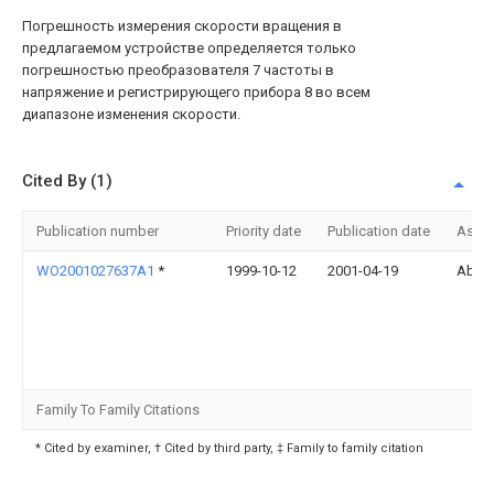
Погрешность измерения скорости вращения в
предлагаемом устройстве определяется только
погрешностью преобразователя 7 частоты в
напряжение и регистрирующего прибора 8 во всем
диапазоне изменения скорости.
Cited By (1)
Publication number
Priority date
Publication date
Assi
WO2001027637A1
*
1999-10-12
2001-04-19
Abb 
Family To Family Citations
* Cited by examiner, † Cited by third party, ‡ Family to family citation