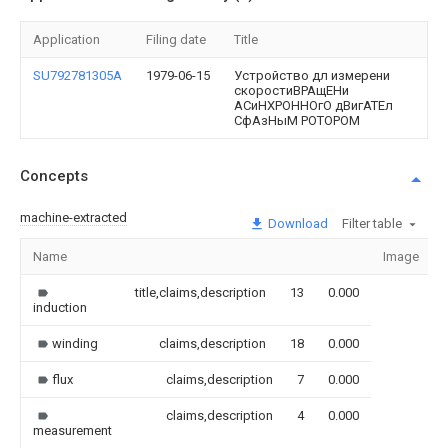
Application
Filing date
Title
SU792781305A
1979-06-15
Устройство дл измерени
скоростиВРАщЕНи
АСиНХРОННОгО дВигАТЕл
СфАзНыМ POTOPOM
Concepts
machine-extracted
Download
Filter table
Name
Image
title,claims,description
13
0.000
induction
winding
claims,description
18
0.000
flux
claims,description
7
0.000
claims,description
4
0.000
measurement