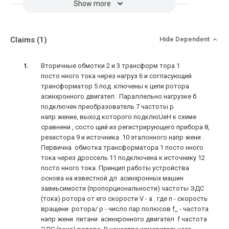
Show more
Claims
(1)
Hide Dependent
Вторичные обмотки 2 и 3 трансформ тора 1
посто нного тока через нагруз 6 и согласующий
трансформатор 5 под .ключены к цепи ротора
асинхронного двигател . Параллельно нагрузке б
подключен преобразователь 7 частоты р
напр жение, выход которого подклюUeH к схеме
сравнени , состо щий из регистрирующего прибора 8,
резистора 9 и источника .10 эталонного напр жени .
Первична обмотка трансформатора 1 посто нного
тока через дроссель 11 подключена к источнику 12
посто нного тока. Принцип работы устройства
основа на известной дл асинхронных машин
завиьсимости (пропорциональности) частоты ЭДС
(тока) ротора от его скорости V - а . где п - скорость
вращени ротора/ р - число пар полюсов f,, - частота
напр жени питани асинхронного двигател f частота