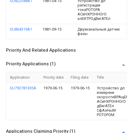
SU822048A1
1981-04-15
Устройство дл
регистрации
токаРОТОРА
АСиНХРОННОгО
элЕКТРОдВигАТЕл
SU864319A1
1981-09-15
Двухканальный датчик
фазы
Priority And Related Applications
Priority Applications (1)
Application
Priority date
Filing date
Title
SU792781305A
1979-06-15
1979-06-15
Устройство дл
измерени
скоростиВРАщЕНи
АСиНХРОННОгО
дВигАТЕл
СфАзНыМ
POTOPOM
Applications Claiming Priority (1)