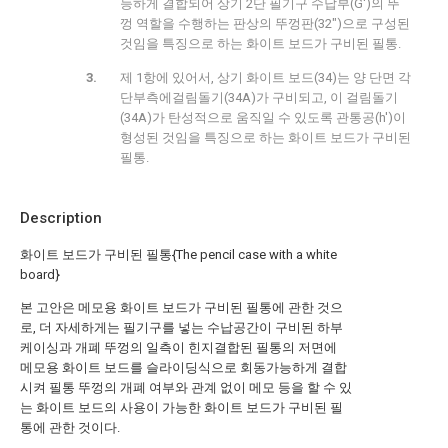
능하게 결합되어 상기 2단 필기구 수납부(G')의 뚜
껑 역할을 수행하는 판상의 뚜껑판(32")으로 구성된
것임을 특징으로 하는 화이트 보드가 구비된 필통.
제 1항에 있어서, 상기 화이트 보드(34)는 양 단면 각
단부측에걸림돌기(34A)가 구비되고, 이 걸림돌기
(34A)가 탄성적으로 움직일 수 있도록 관통공(h')이
형성된 것임을 특징으로 하는 화이트 보드가 구비된
필통.
Description
화이트 보드가 구비된 필통{The pencil case with a white
board}
본 고안은 메모용 화이트 보드가 구비된 필통에 관한 것으
로, 더 자세하게는 필기구를 넣는 수납공간이 구비된 하부
케이싱과 개폐 뚜껑의 일측이 힌지결합된 필통의 저면에
메모용 화이트 보드를 슬라이딩식으로 회동가능하게 결합
시켜 필통 뚜껑의 개폐 여부와 관계 없이 메모 등을 할 수 있
는 화이트 보드의 사용이 가능한 화이트 보드가 구비된 필
통에 관한 것이다.