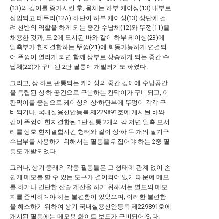
(13)의 깊이를 증가시킨 후, 몸체는 하부 케이싱(13) 내부로
삽입되고 테두리(12A) 하단이 하부 케이싱(13) 상단에 걸
려 선반의 역할을 하게 되는 중간 수납체(12)와 뚜껑(11)을
채용한 것과, 도 2에 도시된 바와 같이 하부 케이싱(23)에
일측부가 힌지결합하는 뚜껑(21)에 회동가능하게 연결되
어 뚜껑이 열리게 되면 함께 상부로 상승하게 되는 중간 수
납체(22)가 구비된 2단 필통이 개발되기도 하였다.
그리고, 상·하로 관통되는 케이싱의 중간 깊이에 수납공간
을 독립된 상·하 공간으로 구분하는 칸막이가 구비되고, 이
칸막이를 중심으로 케이싱의 상·하단부에 뚜껑이 각각 구
비되거나, 국내실용신안등록 제229891호에 개시된 바와
같이 뚜껑이 힌지결합된 1단 필통 2개의 각 저면 일측 모서
리를 상호 힌지결합시킨 형태와 같이 상·하 두 개의 필기구
수납부를 사용하기 위해서는 필통을 뒤집어야 하는 2중 필
통도 개발되었다.
그러나, 상기 종래의 각종 필통들은 그 형태에 관계 없이 손
쉽게 메모를 할 수 있는 도구가 결여되어 있기 때문에 메모
를 하거나 간단한 산술 계산을 하기 위해서는 별도의 메모
지를 준비하여야 하는 불편함이 있었으며, 이러한 불편함
을 해소하기 위하여 상기 국내실용신안등록 제229891호에
개시된 필통에는 메모용 화이트 보드가 구비되어 있다.