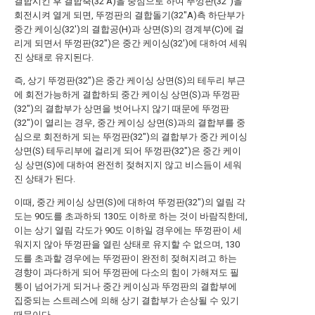
결합시킨 후 결합축(32'A)을 중심으로 하여 뚜껑판(32")을
회전시켜 열게 되면, 뚜껑판의 결합돌기(32"A)측 하단부가
중간 케이싱(32')의 결합공(H)과 상면(S)의 경계부(C)에 걸
리게 되면서 뚜껑판(32")은 중간 케이싱(32')에 대하여 세워
진 상태로 유지된다.
즉, 상기 뚜껑판(32")은 중간 케이싱 상면(S)의 테두리 부근
에 회전가능하게 결합하되 중간 케이싱 상면(S)과 뚜껑판
(32")의 결합부가 상면을 벗어나지 않기 때문에 뚜껑판
(32")이 열리는 경우, 중간 케이싱 상면(S)과의 결합부를 중
심으로 회전하게 되는 뚜껑판(32")의 결합부가 중간 케이싱
상면(S) 테두리부에 걸리게 되어 뚜껑판(32")은 중간 케이
싱 상면(S)에 대하여 완전히 젖혀지지 않고 비스듬이 세워
진 상태가 된다.
이때, 중간 케이싱 상면(S)에 대하여 뚜껑판(32")의 열림 각
도는 90도를 초과하되 130도 이하로 하는 것이 바람직한데,
이는 상기 열림 각도가 90도 이하일 경우에는 뚜껑판이 세
워지지 않아 뚜껑판을 열린 상태로 유지할 수 없으며, 130
도를 초과할 경우에는 뚜껑판이 완전히 젖혀지려고 하는
경향이 과다하게 되어 뚜껑판에 다소의 힘이 가해져도 필
통이 넘어가게 되거나 중간 케이싱과 뚜껑판의 결합부에
집중되는 스트레스에 의해 상기 결합부가 손상될 수 있기
때문이다.