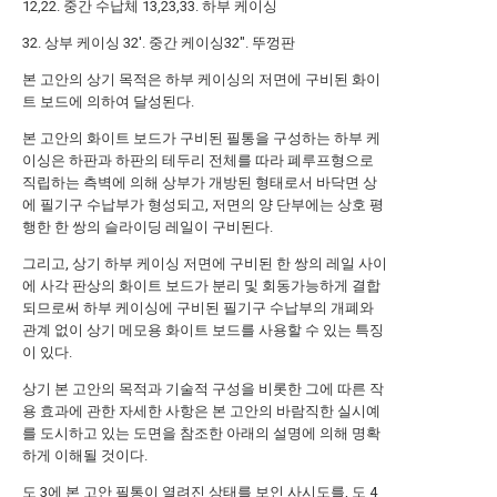
12,22. 중간 수납체 13,23,33. 하부 케이싱
32. 상부 케이싱 32'. 중간 케이싱32". 뚜껑판
본 고안의 상기 목적은 하부 케이싱의 저면에 구비된 화이
트 보드에 의하여 달성된다.
본 고안의 화이트 보드가 구비된 필통을 구성하는 하부 케
이싱은 하판과 하판의 테두리 전체를 따라 폐루프형으로
직립하는 측벽에 의해 상부가 개방된 형태로서 바닥면 상
에 필기구 수납부가 형성되고, 저면의 양 단부에는 상호 평
행한 한 쌍의 슬라이딩 레일이 구비된다.
그리고, 상기 하부 케이싱 저면에 구비된 한 쌍의 레일 사이
에 사각 판상의 화이트 보드가 분리 및 회동가능하게 결합
되므로써 하부 케이싱에 구비된 필기구 수납부의 개폐와
관계 없이 상기 메모용 화이트 보드를 사용할 수 있는 특징
이 있다.
상기 본 고안의 목적과 기술적 구성을 비롯한 그에 따른 작
용 효과에 관한 자세한 사항은 본 고안의 바람직한 실시예
를 도시하고 있는 도면을 참조한 아래의 설명에 의해 명확
하게 이해될 것이다.
도 3에 본 고안 필통이 열려진 상태를 보인 사시도를, 도 4