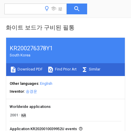
화이트 보드가 구비된 필통
KR200276378Y1
South Korea
Download PDF
Find Prior Art
Similar
Other languages
English
Inventor
송경운
Worldwide applications
2001
KR
Application KR2020010039952U events