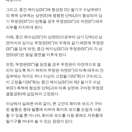
그리고, 중간 케이싱(32')에 형성된 2단 필기구 수납부(G')
의 측벽 상부에는 상면(S)에 평팽한 단턱(J)이 형성되어 상
기 뚜껑판(32")이 닫혔을 경우 뚜껑판(32")의 저면(S") 테두
리부를 지지하게 된다.
이때, 중간 케이싱(32')의 상면(S)으로부터 상기 단턱(J) 상
면까지의 깊이는 뚜껑판(32")의 두께와 같기 때문에 뚜껑판
(32")을 닫게 되면, 중간 케이싱(32')과 뚜껑판(32")의 각 상
면(S)(S')은 동일 평면을 이루게 된다.
또한, 뚜껑판(32")을 닫었을 경우 뚜껑판이 자연적으로 열
리지 않도록 하기 위하여 뚜껑판 저면(S")의 타측 테두리 인
접부에는 적어도 하나 이상의 고정돌기(32"B)가 구비되고,
이 고정돌기(32"B)는 중간 케이싱(32')의 제2 필기구 수납
부(G') 측벽에 형성된 단턱(J)의 타측 상면에 구비된 뚜껑판
결합공(h)에 삽입되어 고정된다.
이상에서 살펴본 바와 같이, 본 고안의 화이트 보드가 구비
된 필통은 종래 필통에 비하여 화이트 보드를 손쉽게 사용
할 수 있을 뿐 아니라, 화이트 보드를 사용 중에도 자유롭게
필기구를 꺼내어 쓸 수 있는 장점이 있다.