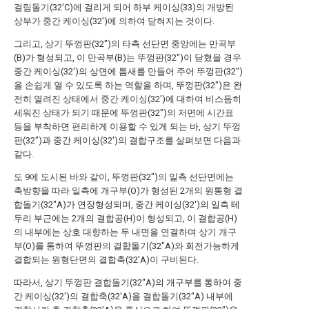
걸림돌기(32'C)에 걸리게 되어 하부 케이싱(33)의 개방된
상부가 중간 케이싱(32')에 의하여 닫혀지는 것이다.
그리고, 상기 뚜껑판(32")의 타측 선단면 중앙에는 만곡부
(B)가 형성되고, 이 만곡부(B)는 뚜껑판(32")이 닫혔을 경우
중간 케이싱(32')의 상면에 틈새를 만들어 주어 뚜껑판(32")
을 손쉽게 열 수 있도록 하는 역할을 하며, 뚜껑판(32")은 완
전히 열려진 상태에서 중간 케이싱(32')에 대하여 비스듬히
세워진 상태가 되기 때문에 뚜껑판(32")의 저면에 시간표
등을 부착하면 편리하게 이용할 수 있게 되는 바, 상기 뚜껑
판(32")과 중간 케이싱(32')의 결합구조를 살펴보면 다음과
같다.
도 9에 도시된 바와 같이, 뚜껑판(32")의 일측 선단면에는
축방향을 따라 일측에 개구부(O)가 형성된 2개의 원통형 결
합돌기(32"A)가 연장형성되며, 중간 케이싱(32')의 일측 테
두리 부근에는 2개의 결합공(H)이 형성되고, 이 결합공(H)
의 내부에는 상호 대향하는 두 내면을 연결하며 상기 개구
부(O)를 통하여 뚜껑판의 결합돌기(32"A)와 회전가능하게
결합되는 원형단면의 결합축(32'A)이 구비된다.
따라서, 상기 뚜껑판 결합돌기(32"A)의 개구부를 통하여 중
간 케이싱(32')의 결합축(32'A)을 결합돌기(32"A) 내부에