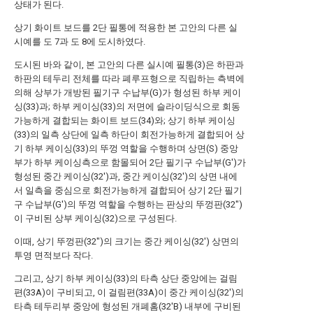
상태가 된다.
상기 화이트 보드를 2단 필통에 적용한 본 고안의 다른 실
시예를 도 7과 도 8에 도시하였다.
도시된 바와 같이, 본 고안의 다른 실시예 필통(3)은 하판과
하판의 테두리 전체를 따라 폐루프형으로 직립하는 측벽에
의해 상부가 개방된 필기구 수납부(G)가 형성된 하부 케이
싱(33)과; 하부 케이싱(33)의 저면에 슬라이딩식으로 회동
가능하게 결합되는 화이트 보드(34)와; 상기 하부 케이싱
(33)의 일측 상단에 일측 하단이 회전가능하게 결합되어 상
기 하부 케이싱(33)의 뚜껑 역할을 수행하며 상면(S) 중앙
부가 하부 케이싱측으로 함몰되어 2단 필기구 수납부(G')가
형성된 중간 케이싱(32')과, 중간 케이싱(32')의 상면 내에
서 일측을 중심으로 회전가능하게 결합되어 상기 2단 필기
구 수납부(G')의 뚜껑 역할을 수행하는 판상의 뚜껑판(32")
이 구비된 상부 케이싱(32)으로 구성된다.
이때, 상기 뚜껑판(32")의 크기는 중간 케이싱(32') 상면의
투영 면적보다 작다.
그리고, 상기 하부 케이싱(33)의 타측 상단 중앙에는 걸림
편(33A)이 구비되고, 이 걸림편(33A)이 중간 케이싱(32')의
타측 테두리부 중앙에 형성된 개폐홈(32'B) 내부에 구비된