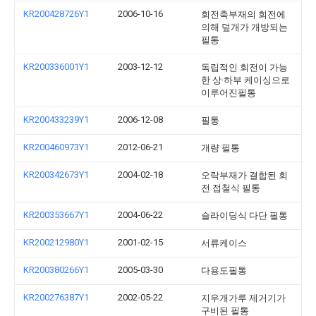
KR200428726Y1
2006-10-16
회전축부재의 회전에
의해 덮개가 개방되는
필통
KR200336001Y1
2003-12-12
독립적인 회전이 가능
한 상·하부 케이싱으로
이루어진필통
KR200433239Y1
2006-12-08
필통
KR200460973Y1
2012-06-21
개량 필통
KR200342673Y1
2004-02-18
오락부재가 결합된 회
전 접철식 필통
KR200353667Y1
2004-06-22
슬라이딩식 다단 필통
KR200212980Y1
2001-02-15
서류케이스
KR200380266Y1
2005-03-30
다용도필통
KR200276387Y1
2002-05-22
지우개가루 제거기가
구비된 필통