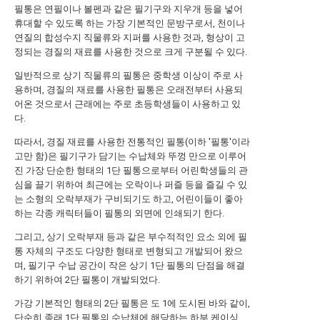
필통은 연필이나 볼펜과 같은 필기구와 지우개 등을 넣어
휴대할 수 있도록 하는 가장 기본적인 문방구로서, 천이나
연질의 합성수지 직물류와 지퍼를 사용한 것과, 형상이 고
정되는 경질의 재료를 사용한 것으로 크게 구분될 수 있다.
일반적으로 상기 직물류의 필통은 중학생 이상이 주로 사
용하며, 경질의 재료를 사용한 필통은 오래전부터 사용되
어온 것으로서 근래에는 주로 초등학생들이 사용하고 있
다.
따라서, 경질 재료를 사용한 전통적인 필통(이하 '필통'이라
고만 함)은 필기구가 담기는 수납체와 뚜껑 만으로 이루어
진 가장 단순한 형태의 1단 필통으로부터 어린학생들의 관
심을 끌기 위하여 최근에는 오락이나 퍼즐 등을 즐길 수 있
는 소형의 오락부재가 구비되기도 하고, 어린이들이 좋아
하는 각종 캐릭터들이 필통의 외면에 인쇄되기 한다.
그리고, 상기 오락부재 등과 같은 부수적적인 요소 외에 필
통 자체의 구조도 다양한 형태로 변형되고 개발되어 왔으
며, 필기구 수납 공간이 작은 상기 1단 필통의 단점을 해결
하기 위하여 2단 필통이 개발되었다.
가강 기본적인 형태의 2단 필통은 도 1에 도시된 바와 같이,
단순히 종래 1단 필통의 수납체에 해당하는 하부 케이싱