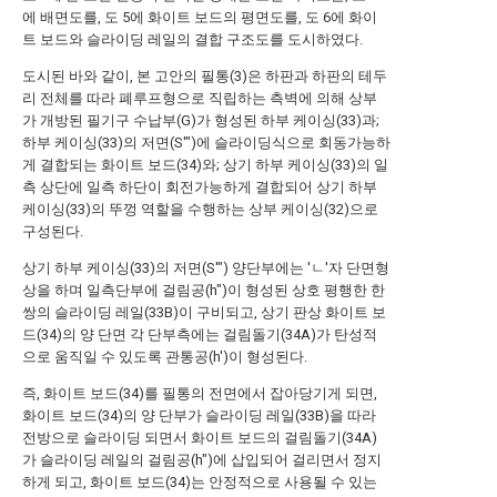
에 배면도를, 도 5에 화이트 보드의 평면도를, 도 6에 화이
트 보드와 슬라이딩 레일의 결합 구조도를 도시하였다.
도시된 바와 같이, 본 고안의 필통(3)은 하판과 하판의 테두
리 전체를 따라 폐루프형으로 직립하는 측벽에 의해 상부
가 개방된 필기구 수납부(G)가 형성된 하부 케이싱(33)과;
하부 케이싱(33)의 저면(S'")에 슬라이딩식으로 회동가능하
게 결합되는 화이트 보드(34)와; 상기 하부 케이싱(33)의 일
측 상단에 일측 하단이 회전가능하게 결합되어 상기 하부
케이싱(33)의 뚜껑 역할을 수행하는 상부 케이싱(32)으로
구성된다.
상기 하부 케이싱(33)의 저면(S'") 양단부에는 'ㄴ'자 단면형
상을 하며 일측단부에 걸림공(h")이 형성된 상호 평행한 한
쌍의 슬라이딩 레일(33B)이 구비되고, 상기 판상 화이트 보
드(34)의 양 단면 각 단부측에는 걸림돌기(34A)가 탄성적
으로 움직일 수 있도록 관통공(h')이 형성된다.
즉, 화이트 보드(34)를 필통의 전면에서 잡아당기게 되면,
화이트 보드(34)의 양 단부가 슬라이딩 레일(33B)을 따라
전방으로 슬라이딩 되면서 화이트 보드의 걸림돌기(34A)
가 슬라이딩 레일의 걸림공(h")에 삽입되어 걸리면서 정지
하게 되고, 화이트 보드(34)는 안정적으로 사용될 수 있는