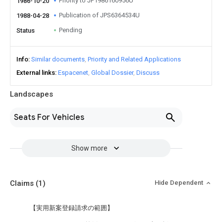
Priority to JP1986160956U
1986-10-20
Publication of JPS6364534U
1988-04-28
Pending
Status
Info
Similar documents
Priority and Related Applications
External links
Espacenet
Global Dossier
Discuss
Landscapes
Seats For Vehicles
Show more
Claims
(1)
Hide Dependent
【実用新案登録請求の範囲】