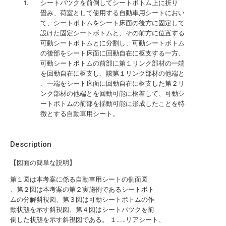
シートバツクを前倒してシートボトム上に折り
畳み、荷室として使用する自動車用シートにおい
て、シートボトムをシート床面の後方に固定して
設けた固定シートボトムと、その前方に位置する
可動シートボトムとに分割し、可動シートボトム
の後部をシート床面に回動自在に枢支する一方、
可動シートボトムの前部に第１リンク部材の一端
を回動自在に枢支し、該第１リンク部材の他端と
、一端をシート床面に回動自在に枢支した第２リ
ンク部材の他端とを回動可能に枢着して、可動シ
ートボトムの前部を揺動可能に形成したことを特
徴とする自動車用シート。
Description
【図面の簡単な説明】
第１図は本考案に係る自動車用シートの側面図
、第２図は本考案の第２実施例であるシートボト
ムの分解斜視図、第３図は可動シートボトムの作
動状態を示す斜視図、第４図はシートバツクを前
倒した状態を示す斜視図である。 １……リアシート、