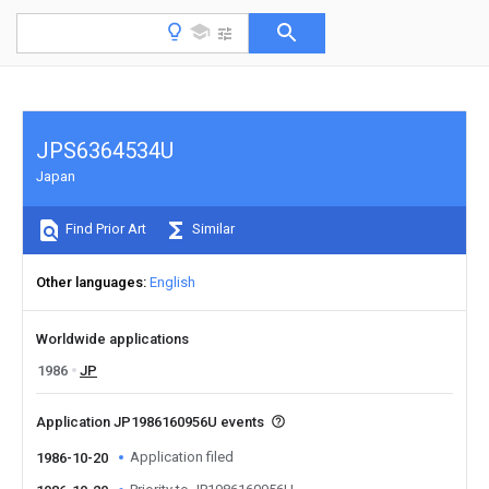
JPS6364534U
Japan
Find Prior Art
Similar
Other languages
English
Worldwide applications
1986
JP
Application JP1986160956U events
Application filed
1986-10-20