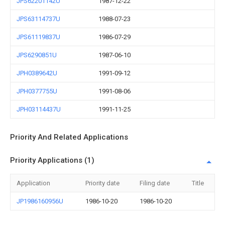
JPS62201142U
1987-12-22
JPS63114737U
1988-07-23
JPS61119837U
1986-07-29
JPS6290851U
1987-06-10
JPH0389642U
1991-09-12
JPH0377755U
1991-08-06
JPH03114437U
1991-11-25
Priority And Related Applications
Priority Applications (1)
Application
Priority date
Filing date
Title
JP1986160956U
1986-10-20
1986-10-20