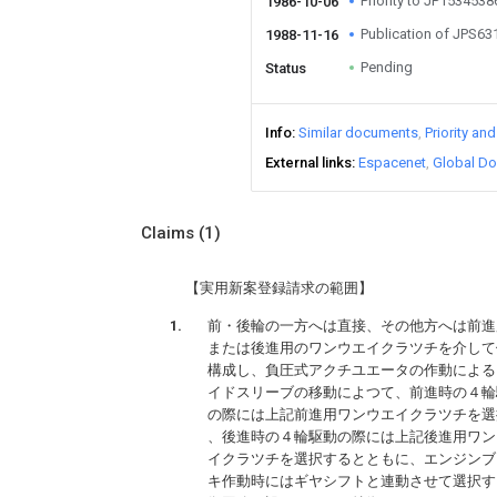
Priority to JP153453
1986-10-06
Publication of JPS6
1988-11-16
Pending
Status
Info
Similar documents
Priority an
External links
Espacenet
Global Do
Claims
(1)
【実用新案登録請求の範囲】
前・後輪の一方へは直接、その他方へは前進
または後進用のワンウエイクラツチを介して
構成し、負圧式アクチユエータの作動による
イドスリーブの移動によつて、前進時の４輪
の際には上記前進用ワンウエイクラツチを選
、後進時の４輪駆動の際には上記後進用ワン
イクラツチを選択するとともに、エンジンブ
キ作動時にはギヤシフトと連動させて選択す