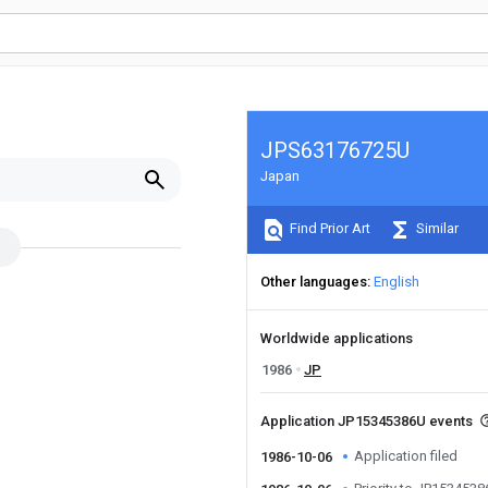
JPS63176725U
Japan
Find Prior Art
Similar
Other languages
English
Worldwide applications
1986
JP
Application JP15345386U events
Application filed
1986-10-06