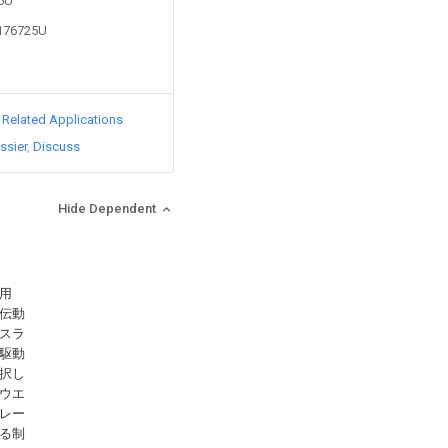
86U
3176725U
d Related Applications
ssier
Discuss
Hide Dependent
用
伝動
スラ
駆動
択し
ウエ
レー
る制