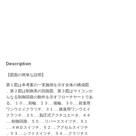
Description
【図面の簡単な説明】
第１図は本考案の一実施例を示す全体の構成図
、第２図は制御系の回路図、第３図はマイコンか
らなる制御回路の動作を示すフローチヤートであ
る。 １０……前輪、２３……後輪、３０……前進用
ワンウエイクラツチ、３１……後進用ワンウエイ
クラツチ、３５……負圧式アクチユエータ、４４
……制御回路、５０……リバーススイツチ、５１
……４ＷＤスイツチ、５２……アクセルスイツチ
、５３……シフトスイツチ、５４……クラツチス