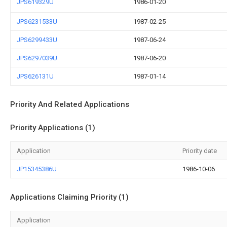
JPS619329U
1986-01-20
JPS6231533U
1987-02-25
JPS6299433U
1987-06-24
JPS6297039U
1987-06-20
JPS626131U
1987-01-14
Priority And Related Applications
Priority Applications (1)
Application
Priority date
JP15345386U
1986-10-06
Applications Claiming Priority (1)
Application