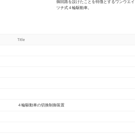
御回路を設けたことを特徴とするワンウエイ
ツチ式４輪駆動車。
Title
４輪駆動車の切換制御装置