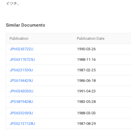
イツチ。
Similar Documents
Publication
Publication Date
JPH0243722U
1990-03-26
JPS63176725U
1988-11-16
JPS6231530U
1987-02-25
JPS6194429U
1986-06-18
JPH0343033U
1991-04-23
JPS5879428U
1983-05-28
JPS6332930U
1988-03-03
JPS62137128U
1987-08-29