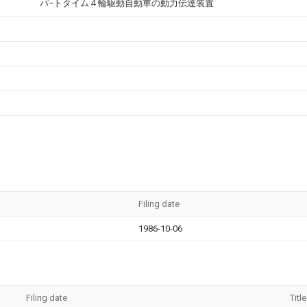
パ−トタイム４輪駆動自動車の動力伝達装置
Filing date
1986-10-06
Filing date
Title