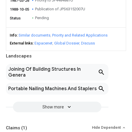
Priority to JP4484887U
1987-03-26
Publication of JPS63152007U
1988-10-05
Pending
Status
Info
Similar documents
Priority and Related Applications
External links
Espacenet
Global Dossier
Discuss
Landscapes
Joining Of Building Structures In
Genera
Portable Nailing Machines And Staplers
Show more
Claims
(1)
Hide Dependent