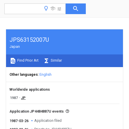
JPS63152007U
Japan
Find Prior Art
Similar
Other languages
English
Worldwide applications
1987
JP
Application JP4484887U events
Application filed
1987-03-26