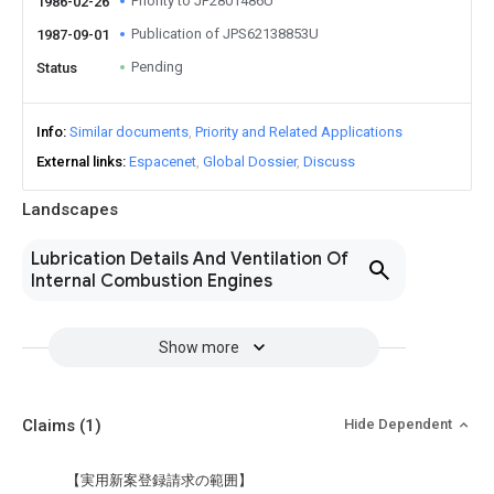
Priority to JP2801486U
1986-02-26
Publication of JPS62138853U
1987-09-01
Pending
Status
Info
Similar documents
Priority and Related Applications
External links
Espacenet
Global Dossier
Discuss
Landscapes
Lubrication Details And Ventilation Of
Internal Combustion Engines
Show more
Claims
(1)
Hide Dependent
【実用新案登録請求の範囲】