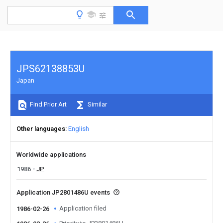
JPS62138853U
Japan
Find Prior Art
Similar
Other languages
English
Worldwide applications
1986
JP
Application JP2801486U events
Application filed
1986-02-26