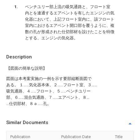
ベンチユリー部上流の吸気通路と、フロート室
内とを連通するエアベントを有したエンジンの気
化器において、上記フロート室内に、該フロート
室内におけるエアベント開口部を覆うように、複
数の孔が形成された仕切部材を設けたことを特徴
とする、エンジンの気化器。
Description
【図面の簡単な説明】
図面は本考案実施の一例を示す要部縦断面図で
ある。 １……気化器本体、２……フロート室、３……
吸気通路、４……フロート、５……ベンチユリー
部、６……混合気通路、７……エアベント、８…
…仕切部材、８ａ……孔。
Similar Documents
Publication
Publication Date
Title