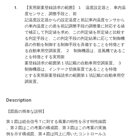
【実用新案登録請求の範囲】 １ 温度設定器と、車内温
度センサと、調整手段と、前
記温度設定器からの設定温度と前記車内温度センサから
の車内温度との差を前記調整手段の調整量に対応する値
で補正して判定値を求め、この判定値を所定値と比較す
る判定手段と、この判定手段の判定結果に応じて制御機
器の作動を制御する制御手段を具備することを特徴とす
る自動車用空調装置。 ２ 制御機器は、送風機であるこ
とを特徴とする実用新
案登録請求の範囲第１項記載の自動車用空調装置。 ３
制御機器は、インテーク切換装置であることを特徴
とする実用新案登録請求の範囲第１項記載の自動車用空
調装置。
Description
【図面の簡単な説明】
第１図は総合信号Ｔに対する風量の特性を示す特性線図
、第２図はこの考案の構成図、第３図はこの考案の実施
例を示す構成図、第４図は同上に用いたコントロールユ