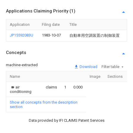
Applications Claiming Priority (1)
Application
Filing date
Title
JP15592083U
1983-10-07
自動車用空調装置の制御装置
Concepts
machine-extracted
Download
Filter table
Name
Image
Sections
C
air
claims
1
0.000
conditioning
Show all concepts from the description
section
Data provided by IFI CLAIMS Patent Services