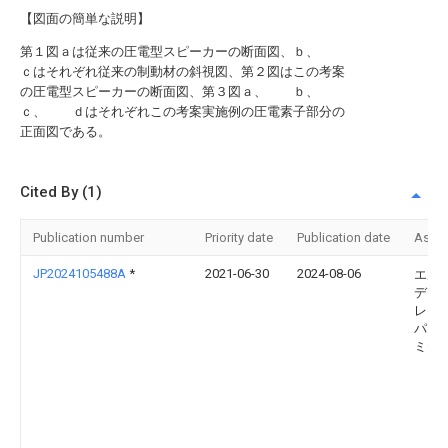
【図面の簡単な説明】
第１図ａは従来の圧電型スピーカーの断面図、ｂ、
ｃはそれぞれ従来の制動材の斜視図、第２図はこの考案
の圧電型スピーカーの断面図、第３図ａ、 ｂ、
ｃ、 ｄはそれぞれこの考案実施例の圧電素子部分の
正面図である。
Cited By (1)
Publication number
Priority date
Publication date
Assi
JP2024105488A
*
2021-06-30
2024-08-06
エル
ディ
レイ 
パニー
ミテ