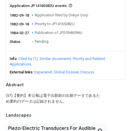
Application JP14165082U events
Application filed by Onkyo Corp
1982-09-18
Priority to JP14165082U
1982-09-18
Publication of JPS5946096U
1984-03-27
Pending
Status
Info
Cited by (1)
Similar documents
Priority and Related
Applications
External links
Espacenet
Global Dossier
Discuss
Abstract
(57)【要約】本公報は電子出願前の出願データであるた
め要約のデータは記録されません。
Landscapes
Piezo-Electric Transducers For Audible