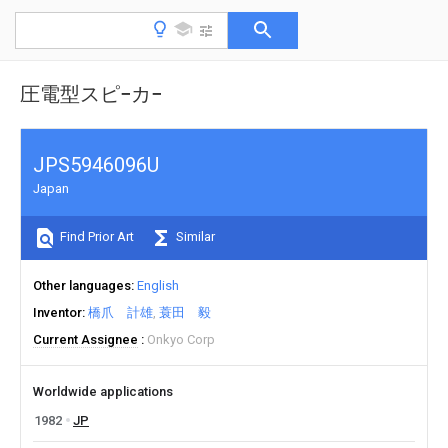
圧電型スピ−カ−
JPS5946096U
Japan
Find Prior Art
Similar
Other languages
English
Inventor
橋爪 計雄
蓑田 毅
Current Assignee
Onkyo Corp
Worldwide applications
1982
JP