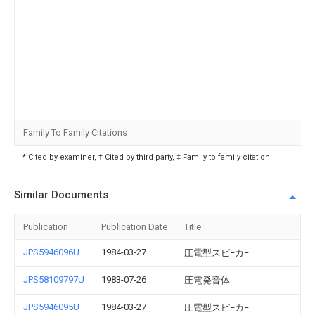
Family To Family Citations
* Cited by examiner, † Cited by third party, ‡ Family to family citation
Similar Documents
Publication
Publication Date
Title
JPS5946096U
1984-03-27
圧電型スピ−カ−
JPS58109797U
1983-07-26
圧電発音体
JPS5946095U
1984-03-27
圧電型スピ−カ−