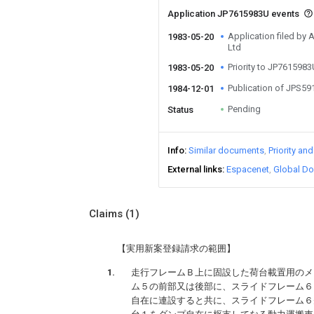
Application JP7615983U events
Application filed by
1983-05-20
Ltd
Priority to JP761598
1983-05-20
Publication of JPS5
1984-12-01
Pending
Status
Info
Similar documents
Priority an
External links
Espacenet
Global Do
Claims
(1)
【実用新案登録請求の範囲】
走行フレームＢ上に固設した荷台載置用のメ
ム５の前部又は後部に、スライドフレーム６
自在に連設すると共に、スライドフレーム６