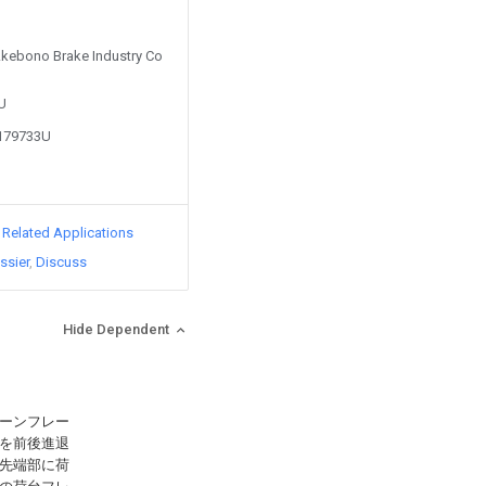
 Akebono Brake Industry Co
3U
9179733U
d Related Applications
ssier
Discuss
Hide Dependent
ーンフレー
を前後進退
先端部に荷