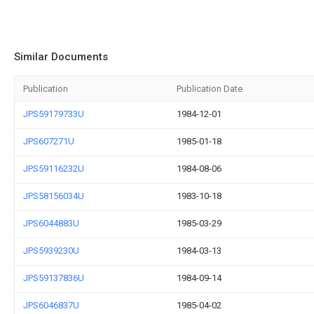
Similar Documents
Publication
Publication Date
JPS59179733U
1984-12-01
JPS607271U
1985-01-18
JPS59116232U
1984-08-06
JPS58156034U
1983-10-18
JPS6044883U
1985-03-29
JPS5939230U
1984-03-13
JPS59137836U
1984-09-14
JPS6046837U
1985-04-02