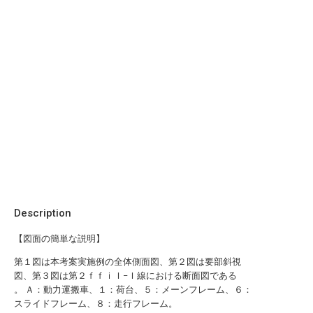
Description
【図面の簡単な説明】
第１図は本考案実施例の全体側面図、第２図は要部斜視
図、第３図は第２ｆｆｉＩ−Ｉ線における断面図である
。 Ａ：動力運搬車、１：荷台、５：メーンフレーム、６：
スライドフレーム、８：走行フレーム。