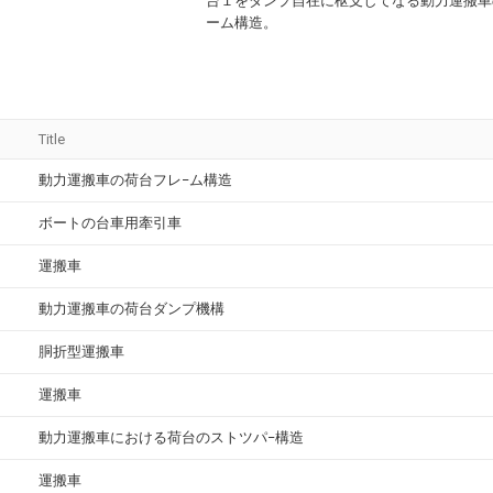
台１をダンプ自在に枢支してなる動力運搬車
ーム構造。
Title
動力運搬車の荷台フレ−ム構造
ボートの台車用牽引車
運搬車
動力運搬車の荷台ダンプ機構
胴折型運搬車
運搬車
動力運搬車における荷台のストツパ−構造
運搬車