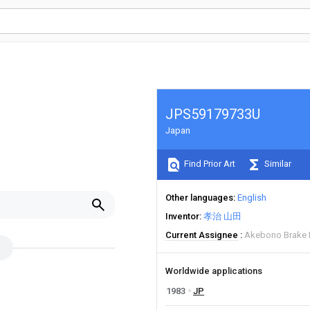
JPS59179733U
Japan
Find Prior Art
Similar
Other languages
English
Inventor
孝治 山田
Current Assignee
Akebono Brake I
Worldwide applications
1983
JP