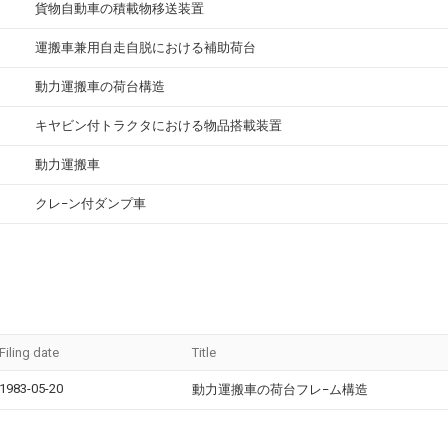
貨物自動車の積載物移送装置
運搬車兼用自走自脱における補助荷台
動力運搬車の荷台構造
キヤビン付トラクタにおける物品搭載装置
動力運搬車
クレ−ン付ダンプ車
Filing date
Title
1983-05-20
動力運搬車の荷台フレ−ム構造