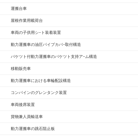
運搬台車
屋根作業用載荷台
車両の子供用シ−ト装着装置
動力運搬車の油圧パイプカバ−取付構造
バケツト付動力運搬車のバケツト支持ア−ム構造
移動販売車
動力運搬車における車輪配設構造
コンバインのグレンタンク装置
車両後席装置
貨物兼人員輸送車
動力運搬車の跳石阻止板