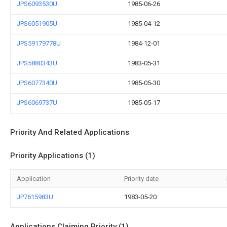
JPS6093530U
1985-06-26
JPS6051905U
1985-04-12
JPS59179778U
1984-12-01
JPS5880343U
1983-05-31
JPS6077340U
1985-05-30
JPS6069737U
1985-05-17
Priority And Related Applications
Priority Applications (1)
Application
Priority date
JP7615983U
1983-05-20
Applications Claiming Priority (1)