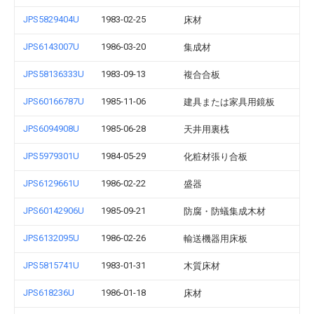
JPS5829404U
1983-02-25
床材
JPS6143007U
1986-03-20
集成材
JPS58136333U
1983-09-13
複合合板
JPS60166787U
1985-11-06
建具または家具用鏡板
JPS6094908U
1985-06-28
天井用裏桟
JPS5979301U
1984-05-29
化粧材張り合板
JPS6129661U
1986-02-22
盛器
JPS60142906U
1985-09-21
防腐・防蟻集成木材
JPS6132095U
1986-02-26
輸送機器用床板
JPS5815741U
1983-01-31
木質床材
JPS618236U
1986-01-18
床材