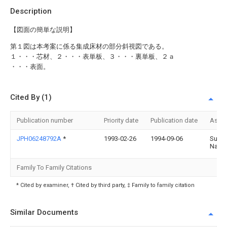
Description
【図面の簡単な説明】
第１図は本考案に係る集成床材の部分斜視図である。
１・・・芯材、２・・・表単板、３・・・裏単板、２ａ
・・・表面。
Cited By (1)
Publication number
Priority date
Publication date
Assi
JPH06248792A
*
1993-02-26
1994-09-06
Suke
Naka
Family To Family Citations
* Cited by examiner, † Cited by third party, ‡ Family to family citation
Similar Documents