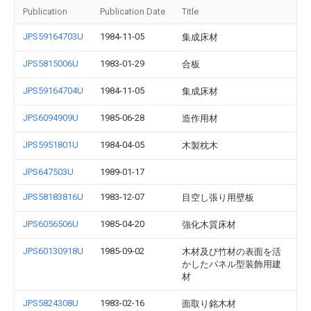
Publication
Publication Date
Title
JPS59164703U
1984-11-05
集成床材
JPS5815006U
1983-01-29
合板
JPS59164704U
1984-11-05
集成床材
JPS6094909U
1985-06-28
造作用材
JPS5951801U
1984-04-05
木製枕木
JPS647503U
1989-01-17
JPS58183816U
1983-12-07
目空し張り用壁板
JPS6056506U
1985-04-20
強化木質床材
JPS60130918U
1985-09-02
木材及び竹材の表面を活
かしたパネル型装飾用建
材
JPS5824308U
1983-02-16
面取り銘木材