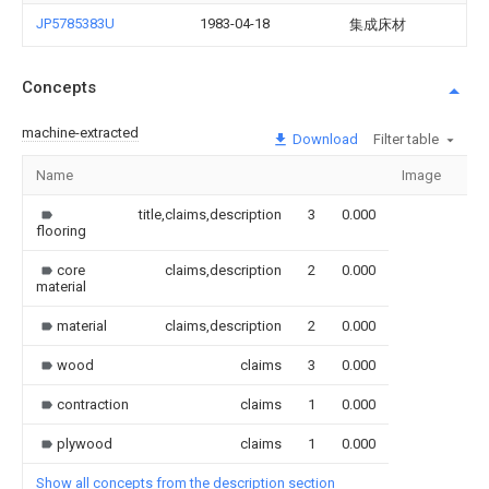
JP5785383U
1983-04-18
集成床材
Concepts
machine-extracted
Download
Filter table
Name
Image
Sec
title,claims,description
3
0.000
flooring
core
claims,description
2
0.000
material
material
claims,description
2
0.000
wood
claims
3
0.000
contraction
claims
1
0.000
plywood
claims
1
0.000
Show all concepts from the description section