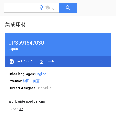
集成床材
JPS59164703U
Japan
Find Prior Art
Similar
Other languages
English
Inventor
熱田 美憲
Current Assignee
Individual
Worldwide applications
1983
JP