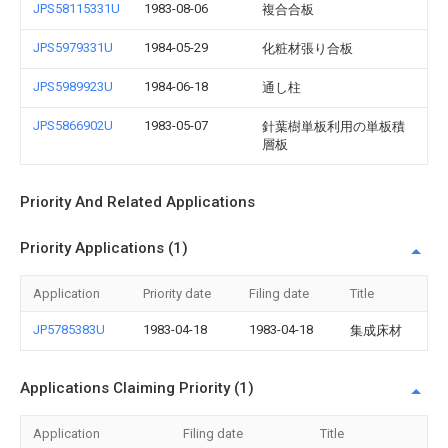
JPS58115331U
1983-08-06
複合合板
JPS5979331U
1984-05-29
化粧材張り合板
JPS5989923U
1984-06-18
通し柱
JPS5866902U
1983-05-07
針葉樹単板利用の単板積
層板
Priority And Related Applications
Priority Applications (1)
Application
Priority date
Filing date
Title
JP5785383U
1983-04-18
1983-04-18
集成床材
Applications Claiming Priority (1)
Application
Filing date
Title