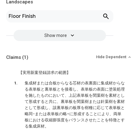
Landscapes
Floor Finish
Show more
Claims
(1)
Hide Dependent
【実用新案登録請求の範囲】
集成材または合板からなる芯材の表裏面に集成材からな
る表単板と裏単板とを接着し、表単板の表面に塗装処理
を施したものにおいて、上記表単板を閏葉樹を素材とし
て形成すると共に、裏単板を閏葉樹または針葉樹を素材
として形成し、該裏単板の板厚を樹種に応じて表単板と
略同−または表単板の略÷に形成することにより、両単
板における収縮膨張度をバランスさせたことを特徴とす
る集成床材。