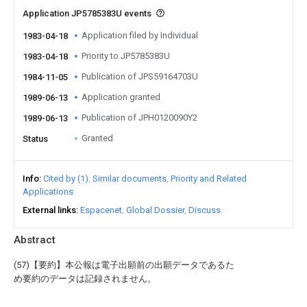
Application JP5785383U events
Application filed by Individual
1983-04-18
Priority to JP5785383U
1983-04-18
Publication of JPS59164703U
1984-11-05
Application granted
1989-06-13
Publication of JPH0120090Y2
1989-06-13
Granted
Status
Info
Cited by (1)
Similar documents
Priority and Related
Applications
External links
Espacenet
Global Dossier
Discuss
Abstract
(57)【要約】本公報は電子出願前の出願データであるた
め要約のデータは記録されません。