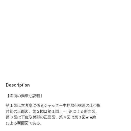
Description
【図面の簡単な説明】
第１図は本考案に係るシャッター中柱取付構造の上位取
付部の正面図、第２図は第１図Ｉ−Ｉ線による断面図、
第３図は下位取付部の正面図、第４図は第３図■−■線
による断面図である。