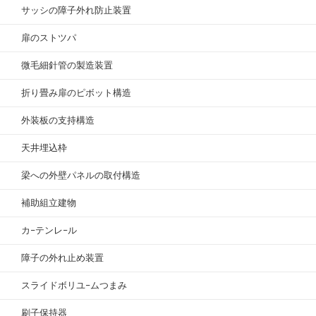
サッシの障子外れ防止装置
扉のストツパ
微毛細針管の製造装置
折り畳み扉のピボット構造
外装板の支持構造
天井埋込枠
梁への外壁パネルの取付構造
補助組立建物
カ−テンレ−ル
障子の外れ止め装置
スライドボリユ−ムつまみ
刷子保持器