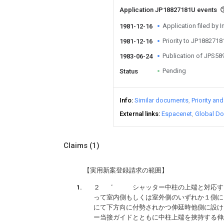
Application JP18827181U events
Application filed by I
1981-12-16
Priority to JP188271
1981-12-16
Publication of JPS5
1983-06-24
Pending
Status
Info
Similar documents
Priority an
External links
Espacenet
Global Do
Claims
(1)
【実用新案登録請求の範囲】
２ ゛ シャッター中柱の上端と対応す
って室内側もしくは室外側のいずれか１側に
にて下方向に付勢されかつ伸延時他側に設け
ー当接ガイドとともに中柱上端を挾持する伸