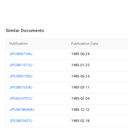
Similar Documents
Publication
Publication Date
JPS5893194U
1983-06-24
JPS5811511U
1983-01-25
JPS5893193U
1983-06-24
JPS5837334U
1983-03-11
JPS6016731U
1985-02-04
JPS58186684U
1983-12-12
JPS5825407U
1983-02-18