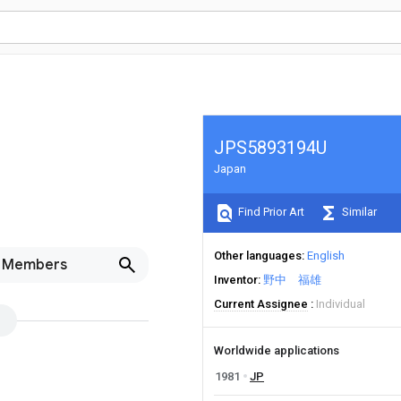
JPS5893194U
Japan
Find Prior Art
Similar
Other languages
English
ng Members
Inventor
野中 福雄
Current Assignee
Individual
Worldwide applications
1981
JP