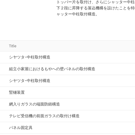
トッパー片を取付け、さらにシャッター中柱
下２段に昇降する落込機構を設けたことを特
ャッター中柱取付構造。
Title
シヤツタ−中柱取付構造
組立小家屋におけるもやへの壁パネルの取付構造
シヤツタ−中柱取付構造
竪樋装置
網入りガラスの端面防錆構造
テレビ受信機の前面ガラスの取付け構造
パネル固定具