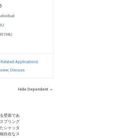
ndividual
81U
893194U
d Related Applications
ssier
Discuss
Hide Dependent
る壁面であ
スプリング
たシャッタ
縮自在なス