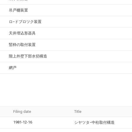
吊戸棚装置
ロ−ドブロツク装置
天井埋込形器具
竪枠の取付装置
階上外壁下部水切構造
網戸
Filing date
Title
1981-12-16
シヤツタ−中柱取付構造