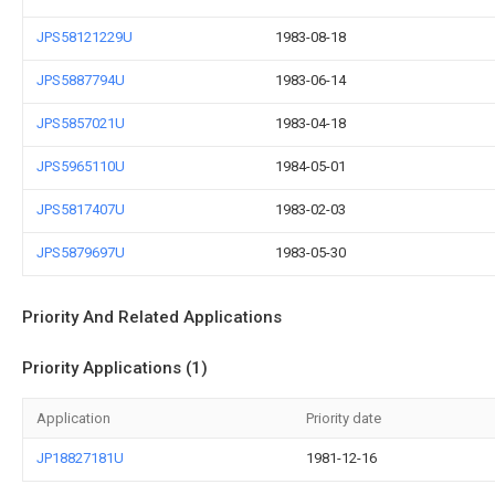
JPS58121229U
1983-08-18
JPS5887794U
1983-06-14
JPS5857021U
1983-04-18
JPS5965110U
1984-05-01
JPS5817407U
1983-02-03
JPS5879697U
1983-05-30
Priority And Related Applications
Priority Applications (1)
Application
Priority date
JP18827181U
1981-12-16