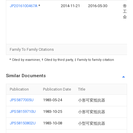
JP2016100467A
*
2014-11-21
2016-05-30
帝国
工業
会社
Family To Family Citations
* Cited by examiner, † Cited by third party, ‡ Family to family citation
Similar Documents
Publication
Publication Date
Title
JPS5877005U
1983-05-24
小形可変抵抗器
JPS58159710U
1983-10-25
小形可変抵抗器
JPS58150802U
1983-10-08
小型可変抵抗器