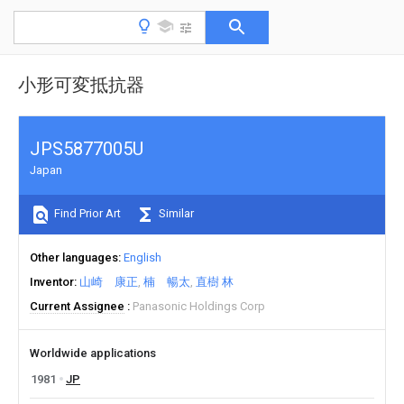
小形可変抵抗器
JPS5877005U
Japan
Find Prior Art
Similar
Other languages
English
Inventor
山崎 康正
楠 暢太
直樹 林
Current Assignee
Panasonic Holdings Corp
Worldwide applications
1981
JP