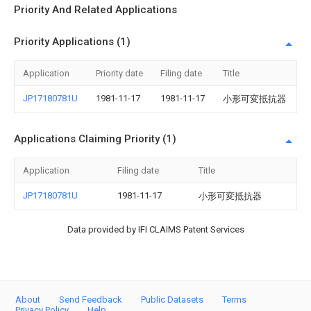
Priority And Related Applications
Priority Applications (1)
Application
Priority date
Filing date
Title
JP17180781U
1981-11-17
1981-11-17
小形可変抵抗器
Applications Claiming Priority (1)
Application
Filing date
Title
JP17180781U
1981-11-17
小形可変抵抗器
Data provided by IFI CLAIMS Patent Services
About
Send Feedback
Public Datasets
Terms
Privacy Policy
Help