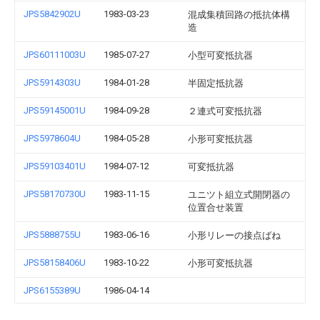
JPS5842902U
1983-03-23
混成集積回路の抵抗体構
造
JPS60111003U
1985-07-27
小型可変抵抗器
JPS5914303U
1984-01-28
半固定抵抗器
JPS59145001U
1984-09-28
２連式可変抵抗器
JPS5978604U
1984-05-28
小形可変抵抗器
JPS59103401U
1984-07-12
可変抵抗器
JPS58170730U
1983-11-15
ユニツト組立式開閉器の
位置合せ装置
JPS5888755U
1983-06-16
小形リレーの接点ばね
JPS58158406U
1983-10-22
小形可変抵抗器
JPS6155389U
1986-04-14