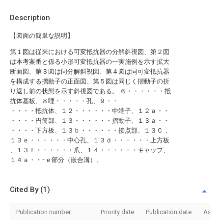
Description
【図面の簡単な説明】
第１図は従来における可変抵抗器の分解斜視図、第２図
は本考案番と係る小形可変抵抗器の一実施例を示す拡大
断面図、第３図は同分解斜視図、第４図は同可変抵抗器
を構成する摺動子の正面図、第５図は同じく摺動子の折
り返し前の状態を示す斜視図である。 ６・・・・・・抵
抗体基板、８哩・・・・・孔、９・・
・・・・抵抗体、１２・・・・・・中端子、１２ａ・・
・・・・円筒部、１３・・・・・・摺動子、１３ａ・・
・・・・下方板、１３ｂ・・・・・・接点部、１３Ｃ，
１３ｅ・・・・・・中心孔、１３ｄ・・・・・・上方板
、１３ｆ・・・・・・爪、１４・・・・・・キャップ、
１４ａ・・−ｅ部分（嵌合溝）。
Cited By (1)
Publication number
Priority date
Publication date
Assi