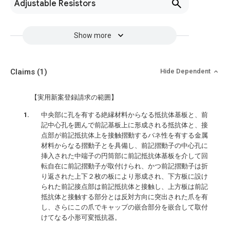
Adjustable Resistors
Show more
Claims
(1)
Hide Dependent
【実用新案登録請求の範囲】
中央部に孔を有する絶縁材料からなる抵抗体基板と、前
記中心孔を囲んで前記基板上に形成される抵抗体と、接
点部が前記抵抗体上を接触摺動するバネ性を有する金属
材料からなる摺動子とを具備し、前記摺動子の中心孔に
挿入された中端子の円筒部に前記抵抗体基板を介して回
転自在に前記摺動子が取付けられ、かつ前記摺動子は折
り返された上下２枚の板により形成され、下方板に設け
られた前記接点部は前記抵抗体と接触し、上方板は前記
抵抗体と接触する部分とは反対方向に突出された爪を有
し、さらにこの爪でキャップの嵌合部分を嵌合して取付
けてなる小形可変抵抗器。