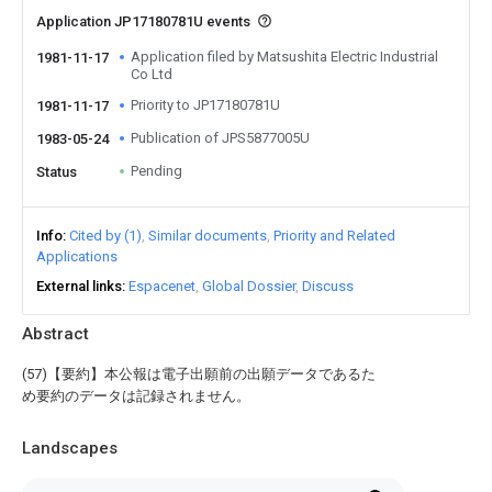
Application JP17180781U events
Application filed by Matsushita Electric Industrial
1981-11-17
Co Ltd
Priority to JP17180781U
1981-11-17
Publication of JPS5877005U
1983-05-24
Pending
Status
Info
Cited by (1)
Similar documents
Priority and Related
Applications
External links
Espacenet
Global Dossier
Discuss
Abstract
(57)【要約】本公報は電子出願前の出願データであるた
め要約のデータは記録されません。
Landscapes