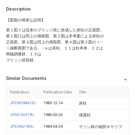
Description
【図面の簡単な説明】
第１図イは従来のブリッジ状に形成した床柱の正面図、
第１図口は同上の側面図、第２図は本考案による床柱の
正面図、第３図は同上の側面図、第４図は第２図のＩ−
Ｉ線断面図である。 −ａは床柱、１１は柱本体、１２は
間隔調整材、１３は
ブリッジ状部材。
Similar Documents
Publication
Publication Date
Title
JPS58188413U
1983-12-14
床柱
JPS6145419U
1986-03-26
保護柱
JPS5962185U
1984-04-24
サツシ材の端部キヤツプ