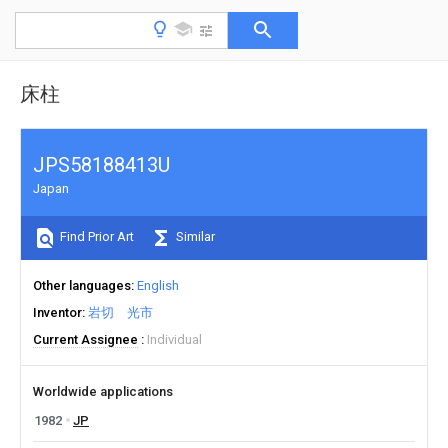
床柱
JPS58188413U
Japan
Find Prior Art
Similar
Other languages
English
Inventor
岩切 光市
Current Assignee
Individual
Worldwide applications
1982
JP