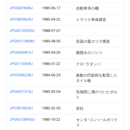
JPS6087846U
1985-06-17
自動車等の棚
JPS5859669U
1983-04-22
トラツク車体構造
JPS63105055U
1988-07-07
JPS60115858U
1985-08-05
容器の蓋ロツク構造
JPS6060401U
1985-04-26
横開きのパンツ
JPS6110369U
1986-01-22
クロ−ラダンパ
JPS5996228U
1984-06-29
複数の凹嵌部を配置した
タイル板
JPS6031515U
1985-03-04
先端部に溝のついたボル
ト
JPS5819020U
1983-02-05
床柱
JPS60158945U
1985-10-22
センタ−コンソ−ルボツク
ス