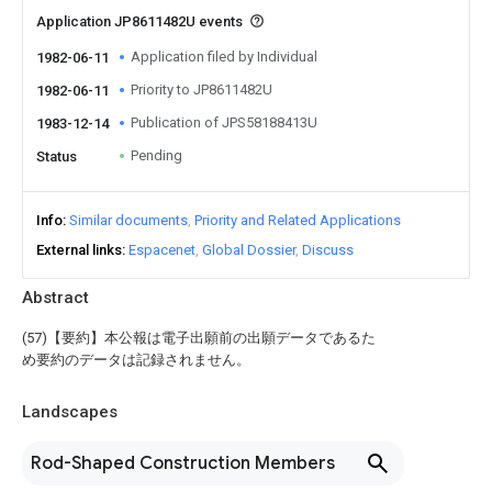
Application JP8611482U events
Application filed by Individual
1982-06-11
Priority to JP8611482U
1982-06-11
Publication of JPS58188413U
1983-12-14
Pending
Status
Info
Similar documents
Priority and Related Applications
External links
Espacenet
Global Dossier
Discuss
Abstract
(57)【要約】本公報は電子出願前の出願データであるた
め要約のデータは記録されません。
Landscapes
Rod-Shaped Construction Members