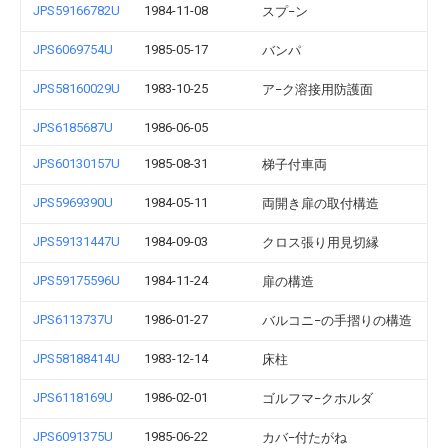
JPS59166782U
1984-11-08
スプ−ン
JPS6069754U
1985-05-17
バンパ
JPS58160029U
1983-10-25
ア−ク溶接用防護面
JPS6185687U
1986-06-05
JPS60130157U
1985-08-31
梯子付車両
JPS5969390U
1984-05-11
両開き扉の取付構造
JPS59131447U
1984-09-03
クロス張り用見切縁
JPS59175596U
1984-11-24
扉の構造
JPS6113737U
1986-01-27
バルコニ−の手摺りの構造
JPS58188414U
1983-12-14
床柱
JPS6118169U
1986-02-01
ゴルフマ−クホルダ
JPS6091375U
1985-06-22
カバ−付たがね