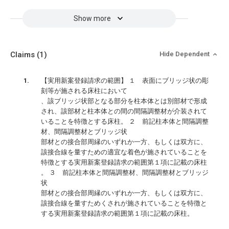
Show more
Claims
(1)
Hide Dependent
【実用新案登録請求の範囲】 １ 表面にブリッジ状の彫
刻等が施される床柱において
、該ブリッジ状部となる部分を柱本体とは別部材で形成
され、該部材と柱本体との間の間隔調整材が介装されて
いることを特徴とする床柱。 ２ 前記柱本体と間隔調整
材、間隔調整材とブリッジ状
部材との接合部周縁のいずれか一方、もしくは双方に、
該接合線を量すための適宜な着色が施されていることを
特徴とする実用新案登録請求の範囲第１項に記載の床柱
。 ３ 前記柱本体と間隔調整材、間隔調整材とブリッジ
状
部材との接合部周縁のいずれか一方、もしくは双方に、
該接合線を量すためくされが施されていることを特徴と
する実用新案登録請求の範囲第１項に記載の床柱。