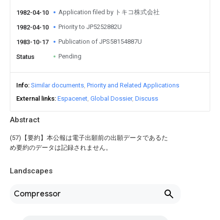
Application filed by トキコ株式会社
1982-04-10
Priority to JP5252882U
1982-04-10
Publication of JPS58154887U
1983-10-17
Pending
Status
Info
Similar documents
Priority and Related Applications
External links
Espacenet
Global Dossier
Discuss
Abstract
(57)【要約】本公報は電子出願前の出願データであるた
め要約のデータは記録されません。
Landscapes
Compressor