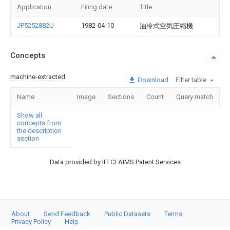
Application
Filing date
Title
JP5252882U
1982-04-10
油冷式空気圧縮機
Concepts
machine-extracted
Download
Filter table
Name
Image
Sections
Count
Query match
Show all
concepts from
the description
section
Data provided by IFI CLAIMS Patent Services
About
Send Feedback
Public Datasets
Terms
Privacy Policy
Help