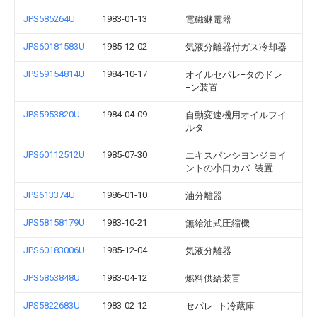
JPS585264U
1983-01-13
電磁継電器
JPS60181583U
1985-12-02
気液分離器付ガス冷却器
JPS59154814U
1984-10-17
オイルセパレ−タのドレ
−ン装置
JPS5953820U
1984-04-09
自動変速機用オイルフイ
ルタ
JPS60112512U
1985-07-30
エキスパンシヨンジヨイ
ントの小口カバ−装置
JPS613374U
1986-01-10
油分離器
JPS58158179U
1983-10-21
無給油式圧縮機
JPS60183006U
1985-12-04
気液分離器
JPS5853848U
1983-04-12
燃料供給装置
JPS5822683U
1983-02-12
セパレ−ト冷蔵庫