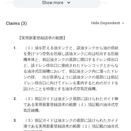
Show more
Claims
(3)
Hide Dependent
【実用新案登録請求の範囲】
（１）油を貯える油タンクと、該油タンクから油の供給
を受けつつ空気を圧縮し該油タンクに向は吐出する圧縮
機本体と、前記油タンクの底部に開口するドレン排出口
と、該ドレン排出口に接続されたドレンコックとからな
る油冷式圧縮機において、前記油タンク内に溜ったドレ
ンの排、 出が容易なように該油タンクの底部には前記
ドレン排出口に向けてドレンを案内するためのガイドを
設けたことを特徴とする油冷式空気圧縮機。
（２）前記ガイドは油タンク底部に設けられたガイド棒
である実用新案登録請求の範囲（１）項記載の油冷式空
気圧縮機。
（３）前記ガイドは油タンクの底部に設けられたガイド
溝である実用新案登録請求の範囲（１）項記載の油冷式