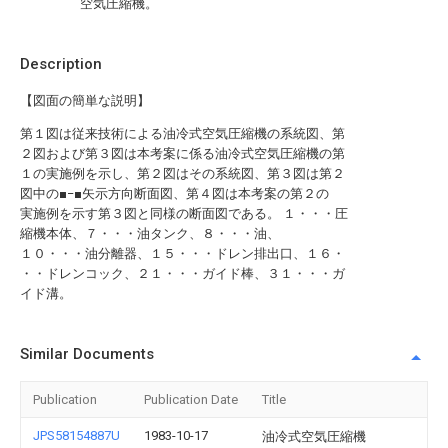
空気圧縮機。
Description
【図面の簡単な説明】
第１図は従来技術による油冷式空気圧縮機の系統図、第
２図および第３図は本考案に係る油冷式空気圧縮機の第
１の実施例を示し、第２図はその系統図、第３図は第２
図中の■−■矢示方向断面図、第４図は本考案の第２の
実施例を示す第３図と同様の断面図である。 １・・・圧
縮機本体、７・・・油タンク、８・・・油、
１０・・・油分離器、１５・・・ドレン排出口、１６・
・・ドレンコック、２１・・・ガイド棒、３１・・・ガ
イド溝。
Similar Documents
Publication
Publication Date
Title
JPS58154887U
1983-10-17
油冷式空気圧縮機