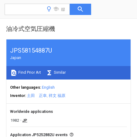
油冷式空気圧縮機
JPS58154887U
Japan
Find Prior Art
Similar
Other languages
English
Inventor
土田 正幸
祥文 福原
Worldwide applications
1982
JP
Application JP5252882U events