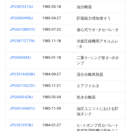
JPS5873315U
1983-05-18
油分離器
JPS6060996U
1985-04-27
貯蔵能力増加便そう
JPS60108307U
1985-07-23
遠心式ウオ−タセパレ−タ
JPS58172779U
1983-11-18
冷媒圧縮機用アキユムレ
−タ
JPS606900U
1985-01-18
二重ケ−シング形タ−ボポ
ンプ
JPS59144308U
1984-09-27
湿分分離再熱器
JPS60176223U
1985-11-21
エアフイルタ
JPS6063428U
1985-05-04
気水分離器
JPS60169401U
1985-11-09
油圧ユニツトにおける貯
油タンク
JPS5913978U
1984-01-27
ヒ−トポンプ式セパレ−ト
形空気調和機の室外ユニ