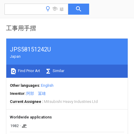
工事用手摺
JPS58151242U
Japan
Find Prior Art
Similar
Other languages
English
Inventor
阿部 冨雄
Current Assignee
Mitsubishi Heavy Industries Ltd
Worldwide applications
1982
JP