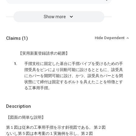
Show more
Claims
(1)
Hide Dependent
【実用新案登録請求の範囲】
手摺支柱に固定した基台に手摺パイプを受けるための手
摺受具をピンにより回動可能に設けるとともに、該受具
にカバーを開閉可能に設け、かつ、該受具カバーとを閉
状態にて締付は固定するボルトを具えたことを特徴とす
る工事用手摺。
Description
【図面の簡単な説明】
第１図は従来の工事用手摺を示す斜視図である。 第２図
ないし第５図は本考案の１実施例を示し、第２図