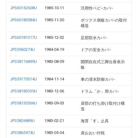
JPS60152608U
1985-10-11
汎用性ベビ−カバ−
JPS60180584U
1985-11-30
ボツクス側板カバ−の取付
構造
JPS60181317U
1985-12-02
足部防水カバ−
JPS5960274U
1984-04-19
ドアの安全カバ−
JPS58116899U
1983-08-09
開閉自在式三脚台座表示
板
JPS59170014U
1984-11-14
車の浸水防御カバ−
JPS58183339U
1983-12-06
ドラム「か」用カバ−
JPS58130566U
1983-09-03
扉部の打ち掛け取付け構
造
JPS5826889U
1983-02-21
海苔「す」止具
JPS5865974U
1983-05-04
肩おおい付枕