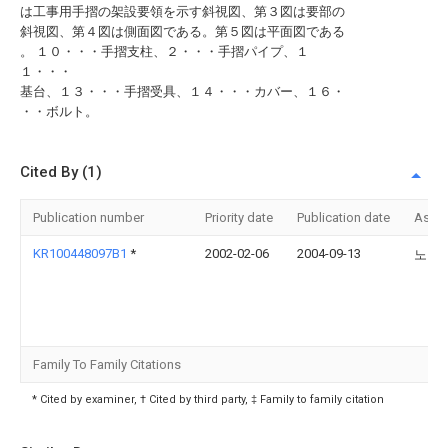
は工事用手摺の架設要領を示す斜視図、第３図は要部の
斜視図、第４図は側面図である。第５図は平面図である
。 １０・・・手摺支柱、２・・・手摺パイプ、１
１・・・
基台、１３・・・手摺受具、１４・・・カバー、１６・
・・ボルト。
Cited By (1)
Publication number
Priority date
Publication date
Assi
KR100448097B1
*
2002-02-06
2004-09-13
노민
Family To Family Citations
* Cited by examiner, † Cited by third party, ‡ Family to family citation