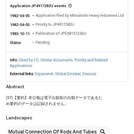
Application JP4917282U events
Application filed by Mitsubishi Heavy Industries Ltd
1982-04-05
Priority to JP4917282U
1982-04-05
Publication of JPS58151242U
1983-10-11
Pending
Status
Info
Cited by (1)
Similar documents
Priority and Related
Applications
External links
Espacenet
Global Dossier
Discuss
Abstract
(57)【要約】本公報は電子出願前の出願データであるた
め要約のデータは記録されません。
Landscapes
Mutual Connection Of Rods And Tubes