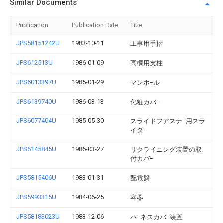
Similar Documents
Publication
Publication Date
Title
JPS58151242U
1983-10-11
工事用手摺
JPS612513U
1986-01-09
高欄用支柱
JPS6013397U
1985-01-29
マンホ−ル
JPS6139740U
1986-03-13
化粧カバ−
JPS6077404U
1985-05-30
スライドフアスナ−用スラ
イダ−
JPS6145845U
1986-03-27
リクライニング装置の取
付カバ−
JPS5815406U
1983-01-31
配電盤
JPS5993315U
1984-06-25
容器
JPS58183023U
1983-12-06
ハ−ネスカバ−装置