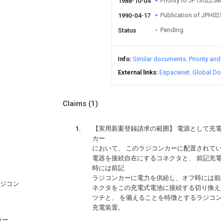
Priority to JP130225
1988-10-04
Publication of JPH0
1990-04-17
Pending
Status
Info
Similar documents
Priority an
External links
Espacenet
Global Do
Claims
(1)
【実用新案登録請求の範囲】 電源として充
カー
において、 このラジコンカーに配置されて
電器を接続自在にするコネクタと、 前記充
時には前記
ラジコンカーに電力を供給し、オフ時には前
ラジコン
ネクタをこの充電式電池に接続する切り換え
ツチと、 を備えることを特徴とするラジコ
充電装置。
カー