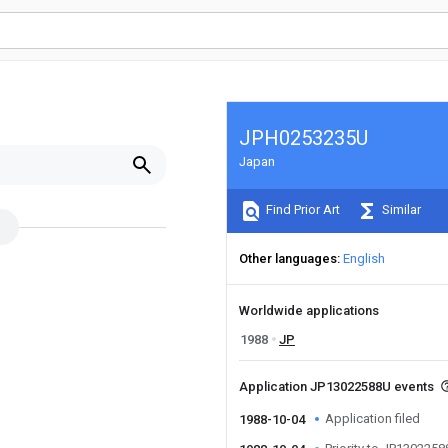
JPH0253235U
Japan
Find Prior Art
Similar
Other languages
English
Worldwide applications
1988
JP
Application JP13022588U events
Application filed
1988-10-04