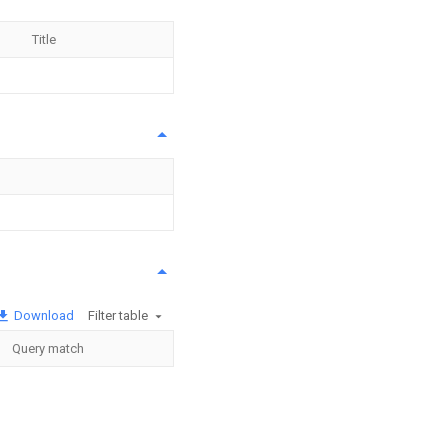
Title
Download
Filter table
Query match