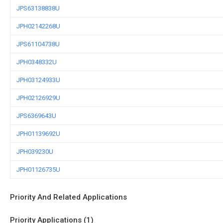
JPS63138838U
JPH02142268U
JPS61104738U
JPH0348332U
JPH03124933U
JPH02126929U
JPS6369643U
JPH01139692U
JPH039230U
JPH01126735U
Priority And Related Applications
Priority Applications (1)