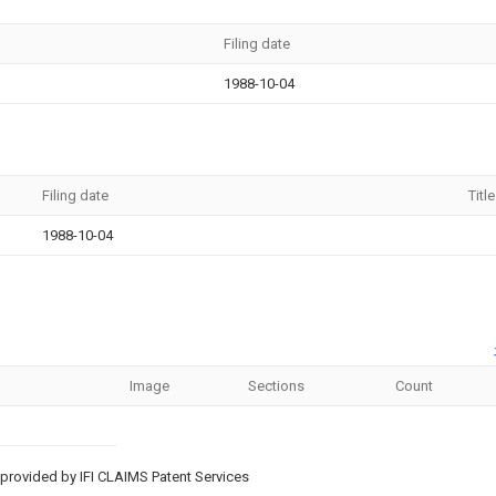
Filing date
1988-10-04
Filing date
Title
1988-10-04
Image
Sections
Count
provided by IFI CLAIMS Patent Services