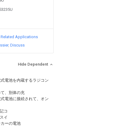
88U
253235U
d Related Applications
ssier
Discuss
Hide Dependent
電式電池を内蔵するラジコン
いて、別体の充
電式電池に接続されて、オン
記コ
スイ
ンカーの電池