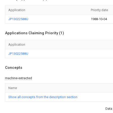
Application
Priority date
JP13022588U
1988-10-04
Applications Claiming Priority (1)
Application
JP13022588U
Concepts
machine-extracted
Name
Show all concepts from the description section
Data 