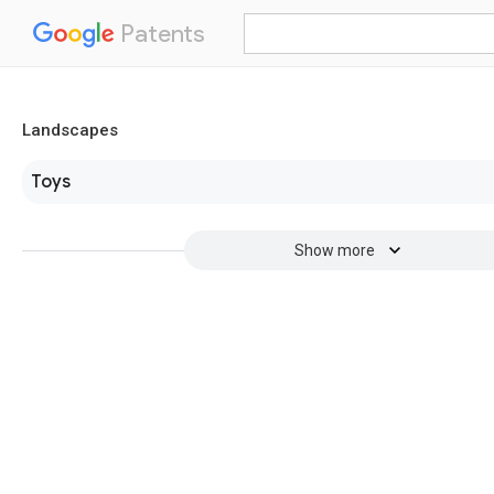
Patents
Landscapes
Toys
Show more