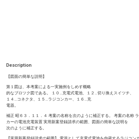
Description
【図面の簡単な説明】
第１図は、本考案による一実施例をしめす概略
的なブロツク図である。 １０…充電式電池、１２…切り換えスイツチ、
１４…コネクタ、１５…ラジコンカー、１６…充
電器。
補正 昭６３．１１．４ 考案の名称を次のように補正する。 考案の名称 
カーの電池充電装置 実用新案登録請求の範囲、図面の簡単な説明を
次のように補正する。
【実用新案登録請求の範囲】 電源として充電式電池を内蔵するラジコン