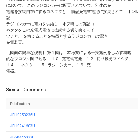
において、 このラジコンカーに配置されていて、別体の充
電器を接続自在にするコネクタと、 前記充電式電池に接続されて、オン
記
ラジコンカーに電力を供給し、オフ時には前記コ
ネクタをこの充電式電池に接続する切り換えスイ
ツチと、 を備えることを特徴とするラジコンカーの電池
充電装置。
【図面の簡単な説明】 第１図は、本考案による一実施例をしめす概略
的なブロツク図である。 １０…充電式電池、１２…切り換えスイツチ、
１４…コネクタ、１５…ラジコンカー、１６…充
電器。
Similar Documents
Publication
JPH0253235U
JPH0241603U
JPS6366899U