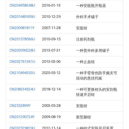
CN204958348U
2016-01-13
一种安瓿瓶开瓶器
CN201683959U
2010-12-29
外科手术镊子
CN200981811Y
2007-11-28
安瓿钳
CN201578566U
2010-09-15
注射药剂瓶
CN203090228U
2013-07-31
一种普外科多用镊子
CN202761361U
2013-03-06
一种止血钳
CN210494353U
2020-05-12
一种手臂骨伤防手腕关节
扭动的悬挂托板
CN208234524U
2018-12-14
一种可更换钳头的安剖瓶
快速开启钳
CN2552899Y
2003-05-28
安瓿钳
CN201290724Y
2009-08-19
新型肠钳
CN202529819U
2012-11-14
一种钳式安瓿开启装置