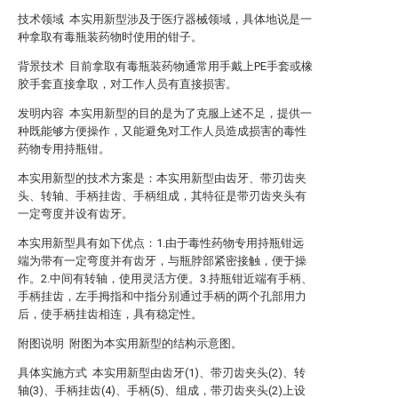
技术领域 本实用新型涉及于医疗器械领域，具体地说是一
种拿取有毒瓶装药物时使用的钳子。
背景技术 目前拿取有毒瓶装药物通常用手戴上PE手套或橡
胶手套直接拿取，对工作人员有直接损害。
发明内容 本实用新型的目的是为了克服上述不足，提供一
种既能够方便操作，又能避免对工作人员造成损害的毒性
药物专用持瓶钳。
本实用新型的技术方案是：本实用新型由齿牙、带刃齿夹
头、转轴、手柄挂齿、手柄组成，其特征是带刃齿夹头有
一定弯度并设有齿牙。
本实用新型具有如下优点：1.由于毒性药物专用持瓶钳远
端为带有一定弯度并有齿牙，与瓶脖部紧密接触，便于操
作。2.中间有转轴，使用灵活方便。3.持瓶钳近端有手柄、
手柄挂齿，左手拇指和中指分别通过手柄的两个孔部用力
后，使手柄挂齿相连，具有稳定性。
附图说明 附图为本实用新型的结构示意图。
具体实施方式 本实用新型由齿牙(1)、带刃齿夹头(2)、转
轴(3)、手柄挂齿(4)、手柄(5)、组成，带刃齿夹头(2)上设