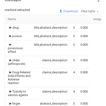
Concepts
machine-extracted
Download
Filter table
Name
Image
drug
title,abstract,description
5
0.000
poison
title,abstract,description
5
0.000
title,abstract,description
5
0.000
poisonous
effect
chela
claims,description
5
0.000
(arthropods)
Drug-Related
claims,description
4
0.000
Side Effects and
Adverse
reaction
Toxicity to
claims,description
4
0.000
various agents
finger
abstract,description
3
0.000