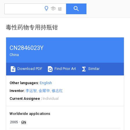
毒性药物专用持瓶钳
CN2846023Y
China
Download PDF
Find Prior Art
Similar
Other languages
English
Inventor
李运智
金耀华
修志红
Current Assignee
Individual
Worldwide applications
2005
CN