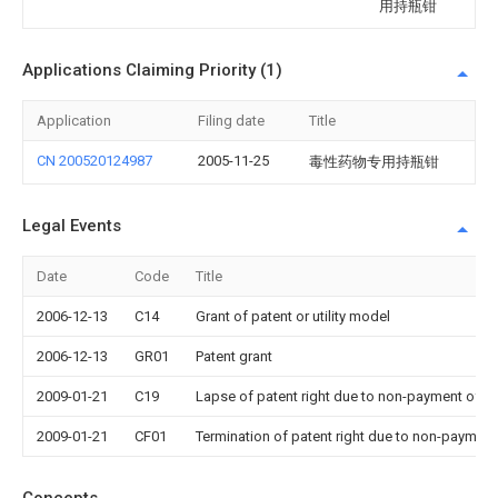
用持瓶钳
Applications Claiming Priority (1)
Application
Filing date
Title
CN 200520124987
2005-11-25
毒性药物专用持瓶钳
Legal Events
Date
Code
Title
2006-12-13
C14
Grant of patent or utility model
2006-12-13
GR01
Patent grant
2009-01-21
C19
Lapse of patent right due to non-payment of th
2009-01-21
CF01
Termination of patent right due to non-payment