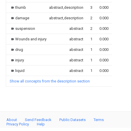
thumb
abstract,description
3
0.000
damage
abstract,description
2
0.000
suspension
abstract
2
0.000
Wounds and injury
abstract
1
0.000
drug
abstract
1
0.000
injury
abstract
1
0.000
liquid
abstract
1
0.000
Show all concepts from the description section
About
Send Feedback
Public Datasets
Terms
Privacy Policy
Help