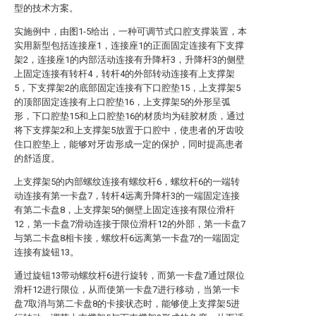
型的技术方案。
实施例中，由图1-5给出，一种可调节式口腔支撑装置，本
实用新型包括连接座1，连接座1的正面固定连接有下支撑
架2，连接座1的内部活动连接有升降杆3，升降杆3的侧壁
上固定连接有转杆4，转杆4的外部转动连接有上支撑架
5，下支撑架2的底部固定连接有下口腔垫15，上支撑架5
的顶部固定连接有上口腔垫16，上支撑架5的外形呈弧
形，下口腔垫15和上口腔垫16的材质均为硅胶材质，通过
将下支撑架2和上支撑架5放置于口腔中，使患者的牙齿咬
住口腔垫上，能够对牙齿形成一定的保护，同时提高患者
的舒适度。
上支撑架5的内部螺纹连接有螺纹杆6，螺纹杆6的一端转
动连接有第一卡盘7，转杆4远离升降杆3的一端固定连接
有第二卡盘8，上支撑架5的侧壁上固定连接有限位滑杆
12，第一卡盘7滑动连接于限位滑杆12的外部，第一卡盘7
与第二卡盘8相卡接，螺纹杆6远离第一卡盘7的一端固定
连接有旋钮13。
通过旋钮13带动螺纹杆6进行旋转，而第一卡盘7通过限位
滑杆12进行限位，从而使第一卡盘7进行移动，当第一卡
盘7取消与第二卡盘8的卡接状态时，能够使上支撑架5进