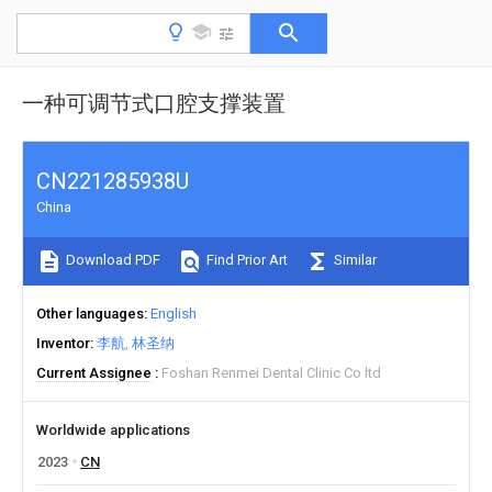
一种可调节式口腔支撑装置
CN221285938U
China
Download PDF
Find Prior Art
Similar
Other languages
English
Inventor
李航
林圣纳
Current Assignee
Foshan Renmei Dental Clinic Co ltd
Worldwide applications
2023
CN