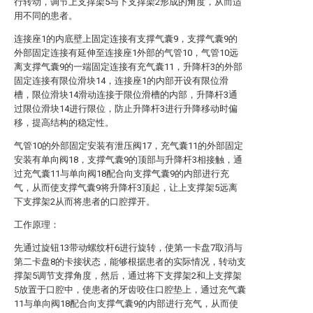
行转动，调节上支撑架5与下支撑架2形成的角度，从而适
用不同的患者。
连接座1的内底壁上固定连接有支撑气囊9，支撑气囊9的
外部固定连接有延伸至连接座1外部的气管10，气管10远
离支撑气囊9的一端固定连接有充气囊11，升降杆3的外部
固定连接有限位滑块14，连接座1的内部开设有限位滑
槽，限位滑块14滑动连接于限位滑槽的内部，升降杆3通
过限位滑块14进行限位，防止升降杆3进行升降移动时偏
移，提高结构的稳定性。
气管10的外部固定安装有泄压阀17，充气囊11的外部固定
安装有单向阀18，支撑气囊9的顶部与升降杆3相接触，通
过充气囊11与单向阀18配合向支撑气囊9的内部进行充
气，从而使支撑气囊9将升降杆3顶起，让上支撑架5远离
下支撑架2从而将患者的口腔撑开。
工作原理：
先通过旋钮13带动螺纹杆6进行旋转，使第一卡盘7取消与
第二卡盘8的卡接状态，能够根据患者的实际情况，转动支
撑架5调节支撑角度，然后，通过将下支撑架2和上支撑架
5放置于口腔中，使患者的牙齿咬住口腔垫上，通过充气囊
11与单向阀18配合向支撑气囊9的内部进行充气，从而使