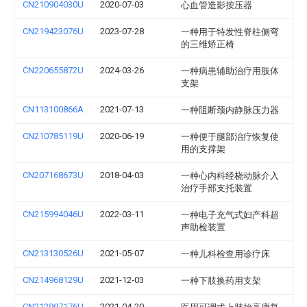
CN210904030U
2020-07-03
心血管造影按压器
CN219423076U
2023-07-28
一种用于特发性脊柱侧弯
的三维矫正椅
CN220655872U
2024-03-26
一种病患辅助治疗用肢体
支架
CN113100866A
2021-07-13
一种阻断颈内静脉压力器
CN210785119U
2020-06-19
一种便于腿部治疗恢复使
用的支撑架
CN207168673U
2018-04-03
一种心内科经桡动脉介入
治疗手部支托装置
CN215994046U
2022-03-11
一种电子充气式妇产科超
声助检装置
CN213130526U
2021-05-07
一种儿科检查用诊疗床
CN214968129U
2021-12-03
一种下肢换药用支架
CN212997176U
2021-04-20