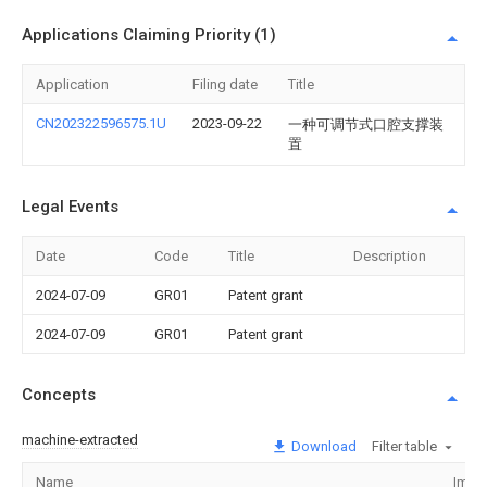
Applications Claiming Priority (1)
Application
Filing date
Title
CN202322596575.1U
2023-09-22
一种可调节式口腔支撑装
置
Legal Events
Date
Code
Title
Description
2024-07-09
GR01
Patent grant
2024-07-09
GR01
Patent grant
Concepts
machine-extracted
Download
Filter table
Name
Imag