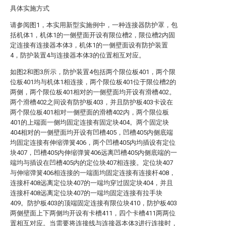
具体实施方式
请参阅图1，本实用新型实施例中，一种连接器防护罩，包
括机体1，机体1的一侧壁面开设有限位槽2，限位槽2内固
定连接有连接器本体3，机体1的一侧壁面设有防护装置
4，防护装置4与连接器本体3的位置相互对应。
如图2和图3所示，防护装置4包括两个限位板401，两个限
位板401均与机体1相连接，两个限位板401位于限位槽2的
两侧，两个限位板401相对的一侧壁面均开设有滑槽402。
两个滑槽402之间设有防护板403，并且防护板403卡设在
两个限位板401相对一侧壁面的滑槽402内，两个限位板
401的上端面一侧均固定连接有固定块404。两个固定块
404相对的一侧壁面均开设有凹槽405，凹槽405内侧底端
均固定连接有伸缩弹簧406，两个凹槽405内均插设有定位
块407，凹槽405内伸缩弹簧406远离凹槽405内侧底端的一
端均与插设在凹槽405内的定位块407相连接。定位块407
与伸缩弹簧406相连接的一端面均固定连接有连接杆408，
连接杆408远离定位块407的一端均穿过固定块404，并且
连接杆408远离定位块407的一端均固定连接有拉手块
409。防护板403的顶端固定连接有限位块410，防护板403
两侧壁面上下两侧均开设有卡槽411，四个卡槽411两两位
置相互对应。当需要将连接线与连接器本体3进行连接时，