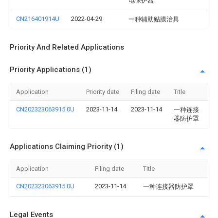
电保护器
CN216401914U
2022-04-29
一种辅助贴膜治具
Priority And Related Applications
Priority Applications (1)
Application
Priority date
Filing date
Title
CN202323063915.0U
2023-11-14
2023-11-14
一种连接
器防护罩
Applications Claiming Priority (1)
Application
Filing date
Title
CN202323063915.0U
2023-11-14
一种连接器防护罩
Legal Events