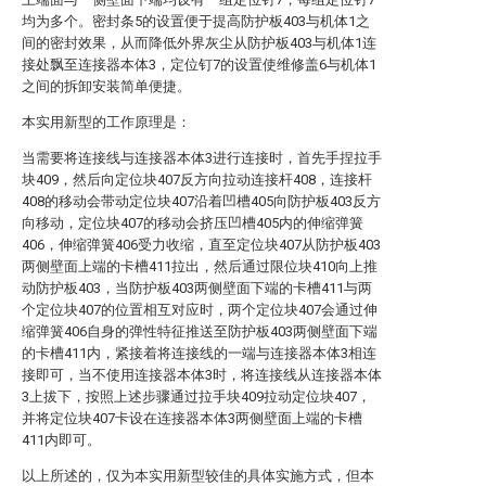
均为多个。密封条5的设置便于提高防护板403与机体1之
间的密封效果，从而降低外界灰尘从防护板403与机体1连
接处飘至连接器本体3，定位钉7的设置使维修盖6与机体1
之间的拆卸安装简单便捷。
本实用新型的工作原理是：
当需要将连接线与连接器本体3进行连接时，首先手捏拉手
块409，然后向定位块407反方向拉动连接杆408，连接杆
408的移动会带动定位块407沿着凹槽405向防护板403反方
向移动，定位块407的移动会挤压凹槽405内的伸缩弹簧
406，伸缩弹簧406受力收缩，直至定位块407从防护板403
两侧壁面上端的卡槽411拉出，然后通过限位块410向上推
动防护板403，当防护板403两侧壁面下端的卡槽411与两
个定位块407的位置相互对应时，两个定位块407会通过伸
缩弹簧406自身的弹性特征推送至防护板403两侧壁面下端
的卡槽411内，紧接着将连接线的一端与连接器本体3相连
接即可，当不使用连接器本体3时，将连接线从连接器本体
3上拔下，按照上述步骤通过拉手块409拉动定位块407，
并将定位块407卡设在连接器本体3两侧壁面上端的卡槽
411内即可。
以上所述的，仅为本实用新型较佳的具体实施方式，但本