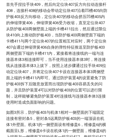
首先手捏拉手块409，然后向定位块407反方向拉动连接杆
408，连接杆408的移动会带动定位块407沿着凹槽405向防
护板403反方向移动，定位块407的移动会挤压凹槽405内
的伸缩弹簧406，伸缩弹簧406受力收缩，直至定位块407
从防护板403两侧壁面上端的卡槽411拉出，然后通过限位
块410向上推动防护板403，当防护板403两侧壁面下端的
卡槽411与两个定位块407的位置相互对应时，两个定位块
407会通过伸缩弹簧406自身的弹性特征推送至防护板403
两侧壁面下端的卡槽411内，紧接着将连接线的一端与连
接器本体3相连接即可，当不使用连接器本体3时，将连接
线从连接器本体3上拔下，按照上述步骤通过拉手块409拉
动定位块407，并将定位块407卡设在连接器本体3两侧壁
面上端的卡槽411内即可。通过防护装置4的设置避免了防
护板403拆下后随意放置而出现防护板403容易丢失的问
题，并且防护装置4可以对防护板403的位置可以进行限
制，这样能够避免防护装置4对连接线与连接器本体3连接
使用时造成负面影响的问题。
如图3所示，防护板403与机体1相对一侧壁面的下端固定
连接有密封条5，密封条5远离防护板403的一端顶设在机
体1外壁面。机体1的一侧壁面设有维修盖6，维修盖6的横
截面呈L形，维修盖6卡设在机体1的一侧壁面，维修盖6的
上端面与一侧壁面下端均设有一组定位钉7，每组定位钉7