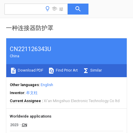
一种连接器防护罩
CN221126343U
China
Download PDF
Find Prior Art
Similar
Other languages
English
Inventor
牟文柱
Current Assignee
Xi'an Mingshuo Electronic Technology Co ltd
Worldwide applications
2023
CN