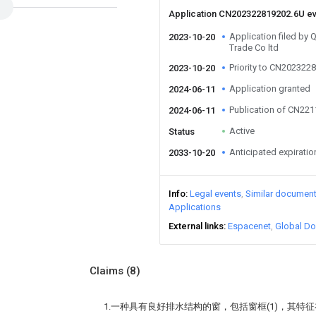
Application CN202322819202.6U e
Application filed by
2023-10-20
Trade Co ltd
Priority to CN202322
2023-10-20
Application granted
2024-06-11
Publication of CN22
2024-06-11
Active
Status
Anticipated expiratio
2033-10-20
Info
Legal events
Similar documen
Applications
External links
Espacenet
Global Do
Claims
(8)
1.一种具有良好排水结构的窗，包括窗框(1)，其特征