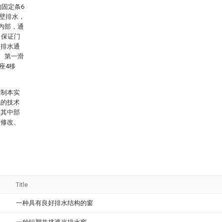
的固定条6
斜壁排水，
内部，通
，保证门
到排水通
、第一滑
座4移
限制本实
域的技术
对其中部
何修改、
Title
一种具有良好排水结构的窗