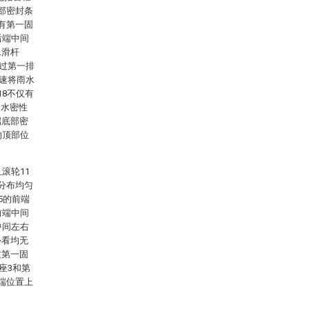
部密封条
有第一固
后端中间
二滑杆
通过第一排
快速将雨水
18不仅有
的水密性
端底部密
的顶部位
滚轮11
分布均匀
5的前端
前端中间
中间左右
外看均无
过第一固
座3和第
端位置上