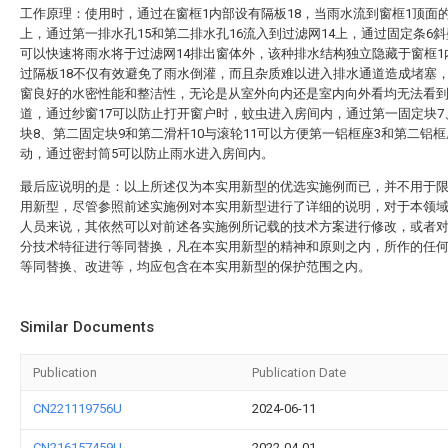
工作原理：使用时，通过在窗框1内部设有隔板18，当雨水流到窗框1顶面
上，通过第一排水孔15和第二排水孔16流入到过滤网14上，通过固定条6
可以快速将雨水将于过滤网14排出窗体外，该种排水结构独立隐藏于窗框1
过隔板18不仅有效避免了雨水倒灌，而且杂质难以进入排水通道造成堵塞
窗良好的水密性能和整洁性，无论是从室外向内还是室内向外看均无法看
道，通过纱窗17可以防止打开窗户时，蚊虫进入房间内，通过第一固定块7
块8、第二固定块9和第二滑杆10与滚轮11可以方便第一铝框座3和第二铝框
动，通过密封筒5可以防止雨水进入房间内。
最后应说明的是：以上所述仅为本实用新型的优选实施例而已，并不用于
用新型，尽管参照前述实施例对本实用新型进行了详细的说明，对于本领
人员来说，其依然可以对前述各实施例所记载的技术方案进行修改，或者
分技术特征进行等同替换，凡在本实用新型的精神和原则之内，所作的任
等同替换、改进等，均应包含在本实用新型的保护范围之内。
Similar Documents
Publication
Publication Date
CN221119756U
2024-06-11
CN216157459U
2022-04-01