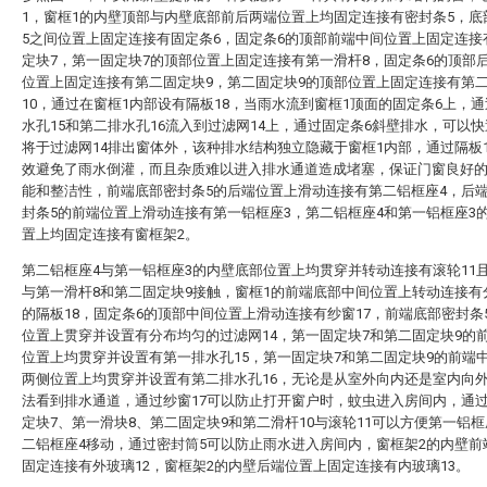
1，窗框1的内壁顶部与内壁底部前后两端位置上均固定连接有密封条5，底
5之间位置上固定连接有固定条6，固定条6的顶部前端中间位置上固定连接
定块7，第一固定块7的顶部位置上固定连接有第一滑杆8，固定条6的顶部
位置上固定连接有第二固定块9，第二固定块9的顶部位置上固定连接有第
10，通过在窗框1内部设有隔板18，当雨水流到窗框1顶面的固定条6上，
水孔15和第二排水孔16流入到过滤网14上，通过固定条6斜壁排水，可以
将于过滤网14排出窗体外，该种排水结构独立隐藏于窗框1内部，通过隔板
效避免了雨水倒灌，而且杂质难以进入排水通道造成堵塞，保证门窗良好
能和整洁性，前端底部密封条5的后端位置上滑动连接有第二铝框座4，后
封条5的前端位置上滑动连接有第一铝框座3，第二铝框座4和第一铝框座3
置上均固定连接有窗框架2。
第二铝框座4与第一铝框座3的内壁底部位置上均贯穿并转动连接有滚轮11且
与第一滑杆8和第二固定块9接触，窗框1的前端底部中间位置上转动连接有
的隔板18，固定条6的顶部中间位置上滑动连接有纱窗17，前端底部密封条
位置上贯穿并设置有分布均匀的过滤网14，第一固定块7和第二固定块9的
位置上均贯穿并设置有第一排水孔15，第一固定块7和第二固定块9的前端
两侧位置上均贯穿并设置有第二排水孔16，无论是从室外向内还是室内向
法看到排水通道，通过纱窗17可以防止打开窗户时，蚊虫进入房间内，通
定块7、第一滑块8、第二固定块9和第二滑杆10与滚轮11可以方便第一铝框
二铝框座4移动，通过密封筒5可以防止雨水进入房间内，窗框架2的内壁前
固定连接有外玻璃12，窗框架2的内壁后端位置上固定连接有内玻璃13。