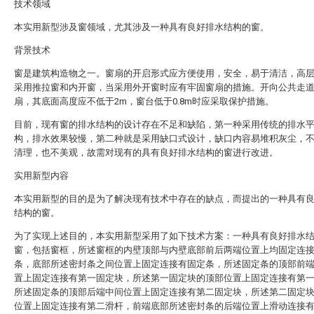
技术领域
本实用新型涉及窗领域，尤其涉及一种具有良好排水结构的窗。
背景技术
窗是建筑构造物之一。窗扇的开启形式应方便使用，安全，易于清洁，高
采用推拉窗和内开窗，当采用外开窗时应有牢固窗扇的措施。开向公共走
扇，其底面高度应不低于2m，窗台低于0.8m时应采取保护措施。
目前，现有窗的排水结构的设计存在不足和缺陷，第一种采用传统的排水
构，排水效果较慢，第二种就是采用缺口式设计，缺口内容易堆积灰尘，
清理，也不美观，故需对现有的具有良好排水结构的窗进行改进。
实用新型内容
本实用新型的目的是为了解决现有技术中存在的缺点，而提出的一种具有
结构的窗。
为了实现上述目的，本实用新型采用了如下技术方案：一种具有良好排水
窗，包括窗框，所述窗框的内壁顶部与内壁底部前后两端位置上均固定连
条，底部所述密封条之间位置上固定连接有固定条，所述固定条的顶部前
置上固定连接有第一固定块，所述第一固定块的顶部位置上固定连接有第
所述固定条的顶部后端中间位置上固定连接有第二固定块，所述第二固定
位置上固定连接有第二滑杆，前端底部所述密封条的后端位置上滑动连接