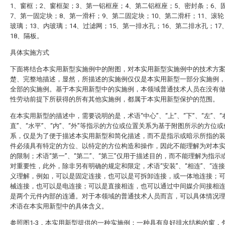
1、窗框；2、窗框架；3、第一铝框座；4、第二铝框座；5、密封条；6、
7、第一固定块；8、第一滑杆；9、第二固定块；10、第二滑杆；11、滚轮
玻璃；13、内玻璃；14、过滤网；15、第一排水孔；16、第二排水孔；17
18、隔板。
具体实施方式
下面将结合本实用新型实施例中的附图，对本实用新型实施例中的技术方
楚、完整地描述，显然，所描述的实施例仅仅是本实用新型一部分实施例
全部的实施例。基于本实用新型中的实施例，本领域普通技术人员在没有
性劳动前提下所获得的所有其他实施例，都属于本实用新型保护的范围。
在本实用新型的描述中，需要说明的是，术语“中心”、“上”、“下”、“左”、“右
直”、“水平”、“内”、“外”等指示的方位或位置关系为基于附图所示的方位
系，仅是为了便于描述本实用新型和简化描述，而不是指示或暗示所指的
件必须具有特定的方位、以特定的方位构造和操作，因此不能理解为对本
的限制；术语“第一”、“第二”、“第三”仅用于描述目的，而不能理解为指示
对重要性，此外，除非另有明确的规定和限定，术语“安装”、“相连”、“连接
义理解，例如，可以是固定连接，也可以是可拆卸连接，或一体地连接；
械连接，也可以是电连接；可以是直接相连，也可以通过中间媒介间接相
是两个元件内部的连通。对于本领域的普通技术人员而言，可以具体情况
术语在本实用新型中的具体含义。
参照图1-3，本实用新型提供的一种实施例：一种具有良好排水结构的窗，