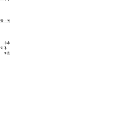
位置上固
第二排水
出窗体
灌，而且