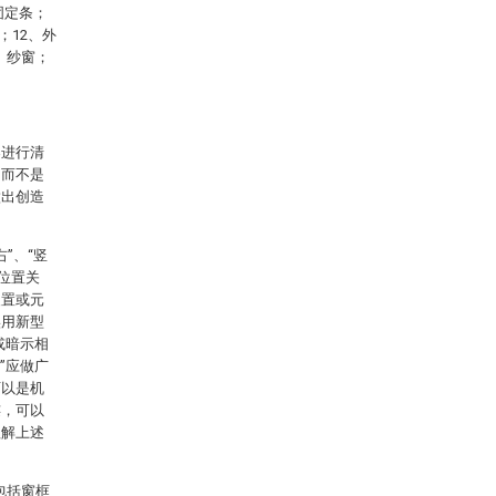
固定条；
；12、外
、纱窗；
案进行清
，而不是
做出创造
”、“竖
或位置关
装置或元
实用新型
或暗示相
”应做广
可以是机
连，可以
理解上述
包括窗框