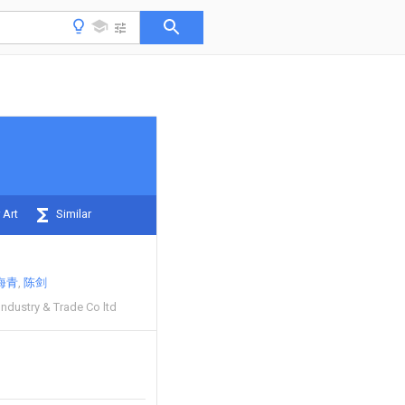
 Art
Similar
海青
陈剑
ndustry & Trade Co ltd