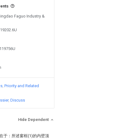
vents
 Qingdao Faguo Industry &
819202.6U
1119756U
n
ts
Priority and Related
ssier
Discuss
Hide Dependent
在于：所述窗框(1)的内壁顶