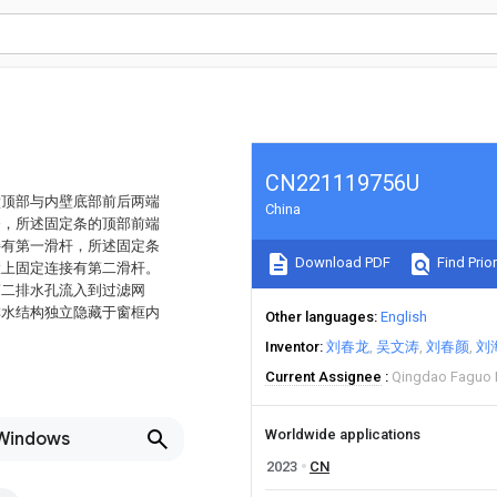
CN221119756U
壁顶部与内壁底部前后两端
China
条，所述固定条的顶部前端
接有第一滑杆，所述固定条
Download PDF
Find Prior
置上固定连接有第二滑杆。
第二排水孔流入到过滤网
排水结构独立隐藏于窗框内
Other languages
English
Inventor
刘春龙
吴文涛
刘春颜
刘
Current Assignee
Qingdao Faguo I
Worldwide applications
 Windows
2023
CN