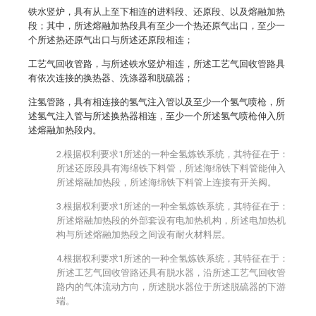
铁水竖炉，具有从上至下相连的进料段、还原段、以及熔融加热
段；其中，所述熔融加热段具有至少一个热还原气出口，至少一
个所述热还原气出口与所述还原段相连；
工艺气回收管路，与所述铁水竖炉相连，所述工艺气回收管路具
有依次连接的换热器、洗涤器和脱硫器；
注氢管路，具有相连接的氢气注入管以及至少一个氢气喷枪，所
述氢气注入管与所述换热器相连，至少一个所述氢气喷枪伸入所
述熔融加热段内。
2.根据权利要求1所述的一种全氢炼铁系统，其特征在于：
所述还原段具有海绵铁下料管，所述海绵铁下料管能伸入
所述熔融加热段，所述海绵铁下料管上连接有开关阀。
3.根据权利要求1所述的一种全氢炼铁系统，其特征在于：
所述熔融加热段的外部套设有电加热机构，所述电加热机
构与所述熔融加热段之间设有耐火材料层。
4.根据权利要求1所述的一种全氢炼铁系统，其特征在于：
所述工艺气回收管路还具有脱水器，沿所述工艺气回收管
路内的气体流动方向，所述脱水器位于所述脱硫器的下游
端。