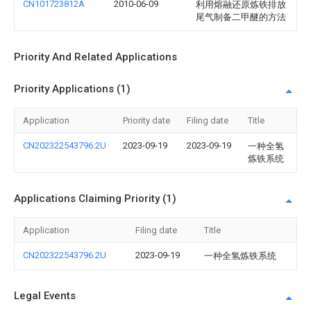
CN101723812A
2010-06-09
利用熔融还原炼铁排放
尾气制备二甲醚的方法
Priority And Related Applications
Priority Applications (1)
Application
Priority date
Filing date
Title
CN202322543796.2U
2023-09-19
2023-09-19
一种全氢
炼铁系统
Applications Claiming Priority (1)
Application
Filing date
Title
CN202322543796.2U
2023-09-19
一种全氢炼铁系统
Legal Events