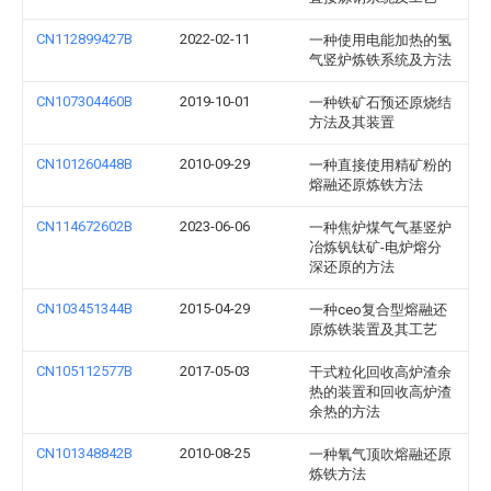
CN112899427B
2022-02-11
一种使用电能加热的氢
气竖炉炼铁系统及方法
CN107304460B
2019-10-01
一种铁矿石预还原烧结
方法及其装置
CN101260448B
2010-09-29
一种直接使用精矿粉的
熔融还原炼铁方法
CN114672602B
2023-06-06
一种焦炉煤气气基竖炉
冶炼钒钛矿-电炉熔分
深还原的方法
CN103451344B
2015-04-29
一种ceo复合型熔融还
原炼铁装置及其工艺
CN105112577B
2017-05-03
干式粒化回收高炉渣余
热的装置和回收高炉渣
余热的方法
CN101348842B
2010-08-25
一种氧气顶吹熔融还原
炼铁方法