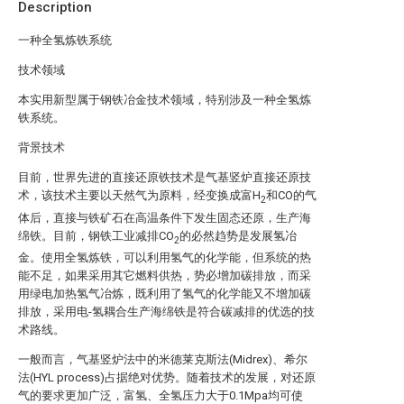
Description
一种全氢炼铁系统
技术领域
本实用新型属于钢铁冶金技术领域，特别涉及一种全氢炼
铁系统。
背景技术
目前，世界先进的直接还原铁技术是气基竖炉直接还原技
术，该技术主要以天然气为原料，经变换成富H
和CO的气
2
体后，直接与铁矿石在高温条件下发生固态还原，生产海
绵铁。目前，钢铁工业减排CO
的必然趋势是发展氢冶
2
金。使用全氢炼铁，可以利用氢气的化学能，但系统的热
能不足，如果采用其它燃料供热，势必增加碳排放，而采
用绿电加热氢气冶炼，既利用了氢气的化学能又不增加碳
排放，采用电-氢耦合生产海绵铁是符合碳减排的优选的技
术路线。
一般而言，气基竖炉法中的米德莱克斯法(Midrex)、希尔
法(HYL process)占据绝对优势。随着技术的发展，对还原
气的要求更加广泛，富氢、全氢压力大于0.1Mpa均可使