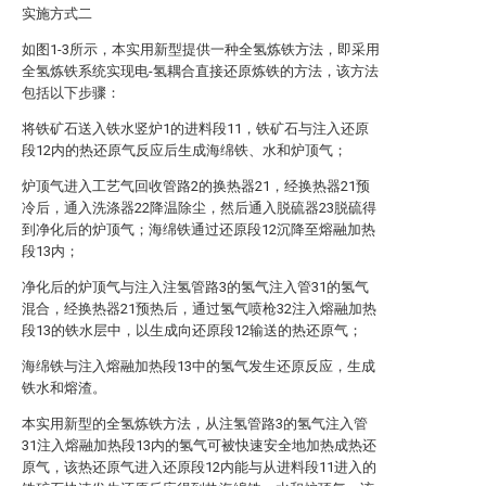
实施方式二
如图1-3所示，本实用新型提供一种全氢炼铁方法，即采用
全氢炼铁系统实现电-氢耦合直接还原炼铁的方法，该方法
包括以下步骤：
将铁矿石送入铁水竖炉1的进料段11，铁矿石与注入还原
段12内的热还原气反应后生成海绵铁、水和炉顶气；
炉顶气进入工艺气回收管路2的换热器21，经换热器21预
冷后，通入洗涤器22降温除尘，然后通入脱硫器23脱硫得
到净化后的炉顶气；海绵铁通过还原段12沉降至熔融加热
段13内；
净化后的炉顶气与注入注氢管路3的氢气注入管31的氢气
混合，经换热器21预热后，通过氢气喷枪32注入熔融加热
段13的铁水层中，以生成向还原段12输送的热还原气；
海绵铁与注入熔融加热段13中的氢气发生还原反应，生成
铁水和熔渣。
本实用新型的全氢炼铁方法，从注氢管路3的氢气注入管
31注入熔融加热段13内的氢气可被快速安全地加热成热还
原气，该热还原气进入还原段12内能与从进料段11进入的