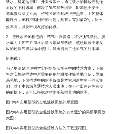
铁水，稳定运行时，开关阀常开，通过铁水的排放控制还
原段的下料速率，解决了氢气加热困难，即加热不安全、
速率慢和温度不高，传统竖炉冷却段浪费热量，工艺整体
能耗高，炉料控制困难的问题，具有近零排放CO
，反应
2
效率高，以及环境友好的优点。
2、与铁水竖炉相连的工艺气回收管路可将炉顶气净化、脱
水成为工艺气并加压后送入熔融加热段，使还原段中未反
应的还原气得以循环使用，显著提高了还原气的利用率。
附图说明
为了更清楚地说明本实用新型实施例中的技术方案，下面
将对实施例描述中所需要使用的附图作简单地介绍，显而
易见地，下面描述中的附图仅仅是本实用新型的一些实施
例，对于本领域普通技术人员来讲，在不付出创造性劳动
的前提下，还可以根据这些附图获得其他的附图。
图1为本实用新型的全氢炼铁系统的示意图；
图2为本实用新型的全氢炼铁系统的铁水竖炉的局部示意放
大图；
图3为本实用新型的全氢炼铁方法的工艺流程图。