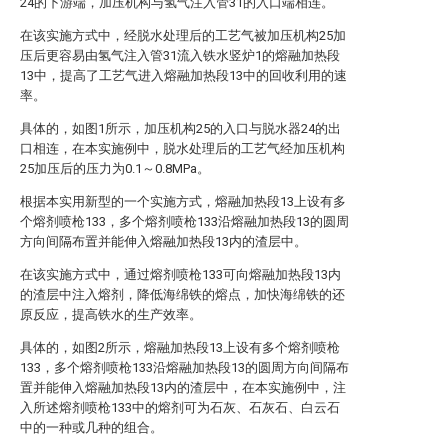
24的下游端，加压机构与氢气注入管31的入口端相连。
在该实施方式中，经脱水处理后的工艺气被加压机构25加
压后更容易由氢气注入管31流入铁水竖炉1的熔融加热段
13中，提高了工艺气进入熔融加热段13中的回收利用的速
率。
具体的，如图1所示，加压机构25的入口与脱水器24的出
口相连，在本实施例中，脱水处理后的工艺气经加压机构
25加压后的压力为0.1～0.8MPa。
根据本实用新型的一个实施方式，熔融加热段13上设有多
个熔剂喷枪133，多个熔剂喷枪133沿熔融加热段13的圆周
方向间隔布置并能伸入熔融加热段13内的渣层中。
在该实施方式中，通过熔剂喷枪133可向熔融加热段13内
的渣层中注入熔剂，降低海绵铁的熔点，加快海绵铁的还
原反应，提高铁水的生产效率。
具体的，如图2所示，熔融加热段13上设有多个熔剂喷枪
133，多个熔剂喷枪133沿熔融加热段13的圆周方向间隔布
置并能伸入熔融加热段13内的渣层中，在本实施例中，注
入所述熔剂喷枪133中的熔剂可为石灰、石灰石、白云石
中的一种或几种的组合。