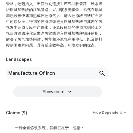
管路，还包括入、出口分别连接工艺气回收管路、铁水竖
炉熔融加热段的注氢管路。采用该系统炼铁，氢气在熔融
加热段被快速加热成热还原气后，进入还原段与铁矿石发
生还原反应，得到的热海绵铁进入熔融加热段与其内的氢
气发生还原反应生产铁水，还原段得到的炉顶气则经工艺
气回收管路净化后由注氢管路进入熔融加热段循环使用，
解决了氢气加热困难，热能和还原气利用率低，以及炉料
控制困难的问题，具有反应效率高，环境友好的优点。
Landscapes
Manufacture Of Iron
Show more
Claims
(9)
Hide Dependent
1.一种全氢炼铁系统，其特征在于，包括：