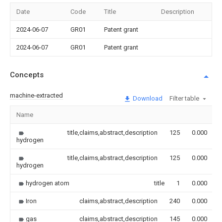
Date
Code
Title
Description
2024-06-07
GR01
Patent grant
2024-06-07
GR01
Patent grant
Concepts
machine-extracted
Download
Filter table
Name
title,claims,abstract,description
125
0.000
hydrogen
title,claims,abstract,description
125
0.000
hydrogen
hydrogen atom
title
1
0.000
Iron
claims,abstract,description
240
0.000
gas
claims,abstract,description
145
0.000