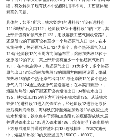
段，有效解决了现有技术中热能利用率不高、工艺整体能
耗高的问题。
具体的，如图1所示，铁水竖炉1的进料段11设有进料仓
111和铁矿石入口112；还原段12位于进料段11的下方，其
上部开设有炉顶气出口123，用以连接工艺气回收管路2，
还原段12的下部开设有至少一个热还原气入口124，在本
实施例中，热还原气入口124为多个，多个热还原气入口
124沿还原段12的圆周方向间隔布置；熔融加热段13位于
还原段12的下方，其上部开设有至少一个热还原气出口
131，在本实施例中，热还原气出口131为多个，多个热还
原气出口131沿熔融加热段13的圆周方向间隔设置，熔融
加热段13的多个热还原气出口131与还原段12的多个热还
原气入口124通过热还原气管道连通；在本实用新型中，
熔融加热段13的下部还开设有熔渣出口134和铁水出口
135，铁水出口135的下方可连接有铁水罐136。从该铁水
竖炉1的进料段11进入的铁矿石，经还原段12进行还原反
应后得到海绵铁，海绵铁沉降至熔融加热段13内反应生成
铁水和熔渣，铁水集中于熔融加热段13的底部形成铁水层
并通过铁水出口135进入铁水罐136，熔渣则浮于铁水层的
上方形成渣层并通过熔渣出口134连续排出，在本实施例
中，熔融加热段13的反应温度为1500℃～1800℃。