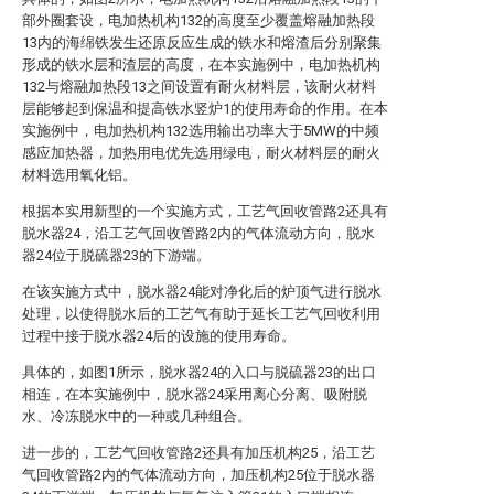
部外圈套设，电加热机构132的高度至少覆盖熔融加热段
13内的海绵铁发生还原反应生成的铁水和熔渣后分别聚集
形成的铁水层和渣层的高度，在本实施例中，电加热机构
132与熔融加热段13之间设置有耐火材料层，该耐火材料
层能够起到保温和提高铁水竖炉1的使用寿命的作用。在本
实施例中，电加热机构132选用输出功率大于5MW的中频
感应加热器，加热用电优先选用绿电，耐火材料层的耐火
材料选用氧化铝。
根据本实用新型的一个实施方式，工艺气回收管路2还具有
脱水器24，沿工艺气回收管路2内的气体流动方向，脱水
器24位于脱硫器23的下游端。
在该实施方式中，脱水器24能对净化后的炉顶气进行脱水
处理，以使得脱水后的工艺气有助于延长工艺气回收利用
过程中接于脱水器24后的设施的使用寿命。
具体的，如图1所示，脱水器24的入口与脱硫器23的出口
相连，在本实施例中，脱水器24采用离心分离、吸附脱
水、冷冻脱水中的一种或几种组合。
进一步的，工艺气回收管路2还具有加压机构25，沿工艺
气回收管路2内的气体流动方向，加压机构25位于脱水器