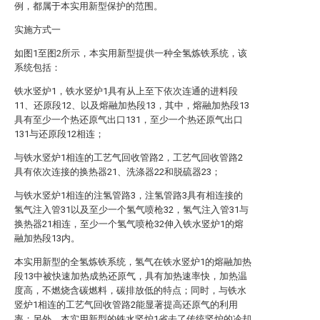
例，都属于本实用新型保护的范围。
实施方式一
如图1至图2所示，本实用新型提供一种全氢炼铁系统，该
系统包括：
铁水竖炉1，铁水竖炉1具有从上至下依次连通的进料段
11、还原段12、以及熔融加热段13，其中，熔融加热段13
具有至少一个热还原气出口131，至少一个热还原气出口
131与还原段12相连；
与铁水竖炉1相连的工艺气回收管路2，工艺气回收管路2
具有依次连接的换热器21、洗涤器22和脱硫器23；
与铁水竖炉1相连的注氢管路3，注氢管路3具有相连接的
氢气注入管31以及至少一个氢气喷枪32，氢气注入管31与
换热器21相连，至少一个氢气喷枪32伸入铁水竖炉1的熔
融加热段13内。
本实用新型的全氢炼铁系统，氢气在铁水竖炉1的熔融加热
段13中被快速加热成热还原气，具有加热速率快，加热温
度高，不燃烧含碳燃料，碳排放低的特点；同时，与铁水
竖炉1相连的工艺气回收管路2能显著提高还原气的利用
率；另外，本实用新型的铁水竖炉1省去了传统竖炉的冷却