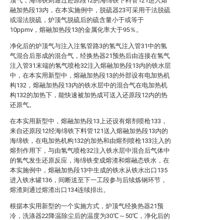
顶气，海绵铁则通过还原段12的海绵铁下料管121进入熔
融加热段13内，在本实施例中，脱硫器23可采用干法脱硫
或湿法脱硫，炉顶气脱硫后的硫含量小于或等于
10ppmv，熔融加热段13的金属化率大于95％。
净化后的炉顶气与注入注氢管路3的氢气注入管31中的氢
气混合后形成的混合气，经换热器21预热后由连接在氢气
注入管31末端的氢气喷枪32注入熔融加热段13内的铁水层
中，在本实用新型中，熔融加热段13的外部设有电加热机
构132，熔融加热段13内的铁水层中的混合气在电加热机
构132的加热下，能快速被加热成可送入还原段12内的热
还原气。
在本实用新型中，熔融加热段13上还设有熔剂喷枪133，
来自还原段12经海绵铁下料管121送入熔融加热段13内的
海绵铁，在电加热机构132的加热和由熔剂喷枪133注入的
熔剂作用下，与由氢气喷枪32注入铁水层中混合后气体中
的氢气发生还原反应，海绵铁变成熔渣和熔融态铁水，在
本实施例中，熔融加热段13中生成的铁水从铁水出口135
进入铁水罐136，间断送至下一工段参与后续炼钢环节，
熔渣则通过熔渣出口134连续排出。
根据本实用新型的一个实施方式，炉顶气经换热器21预
冷，洗涤器22降温除尘后的温度为30℃～50℃，净化后的