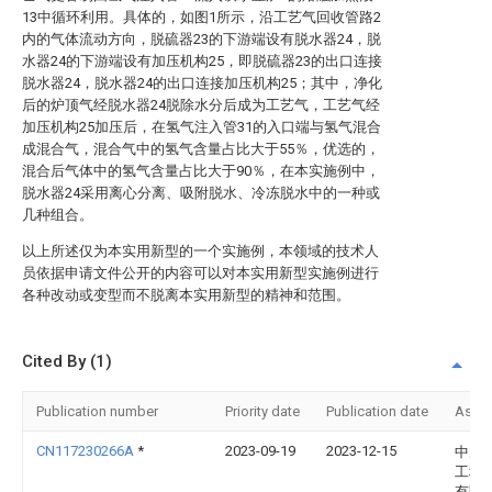
13中循环利用。具体的，如图1所示，沿工艺气回收管路2
内的气体流动方向，脱硫器23的下游端设有脱水器24，脱
水器24的下游端设有加压机构25，即脱硫器23的出口连接
脱水器24，脱水器24的出口连接加压机构25；其中，净化
后的炉顶气经脱水器24脱除水分后成为工艺气，工艺气经
加压机构25加压后，在氢气注入管31的入口端与氢气混合
成混合气，混合气中的氢气含量占比大于55％，优选的，
混合后气体中的氢气含量占比大于90％，在本实施例中，
脱水器24采用离心分离、吸附脱水、冷冻脱水中的一种或
几种组合。
以上所述仅为本实用新型的一个实施例，本领域的技术人
员依据申请文件公开的内容可以对本实用新型实施例进行
各种改动或变型而不脱离本实用新型的精神和范围。
Cited By (1)
Publication number
Priority date
Publication date
Assi
CN117230266A
*
2023-09-19
2023-12-15
中冶
工程
有限