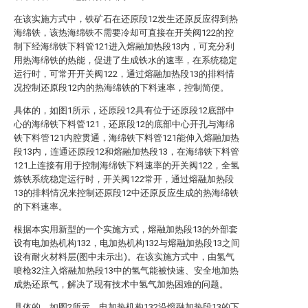
在该实施方式中，铁矿石在还原段12发生还原反应得到热
海绵铁，该热海绵铁不需要冷却可直接在开关阀122的控
制下经海绵铁下料管121进入熔融加热段13内，可充分利
用热海绵铁的热能，促进了生成铁水的速率，在系统稳定
运行时，可常开开关阀122，通过熔融加热段13的排料情
况控制还原段12内的热海绵铁的下料速率，控制简便。
具体的，如图1所示，还原段12具有位于还原段12底部中
心的海绵铁下料管121，还原段12的底部中心开孔与海绵
铁下料管121内腔贯通，海绵铁下料管121能伸入熔融加热
段13内，连通还原段12和熔融加热段13，在海绵铁下料管
121上连接有用于控制海绵铁下料速率的开关阀122，全氢
炼铁系统稳定运行时，开关阀122常开，通过熔融加热段
13的排料情况来控制还原段12中还原反应生成的热海绵铁
的下料速率。
根据本实用新型的一个实施方式，熔融加热段13的外部套
设有电加热机构132，电加热机构132与熔融加热段13之间
设有耐火材料层(图中未示出)。在该实施方式中，由氢气
喷枪32注入熔融加热段13中的氢气能被快速、安全地加热
成热还原气，解决了现有技术中氢气加热困难的问题。
具体的，如图2所示，电加热机构132沿熔融加热段13的下