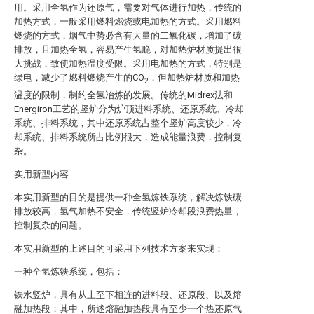
用。采用全氢作为还原气，需要对气体进行加热，传统的
加热方式，一般采用燃料燃烧或电加热的方式。采用燃料
燃烧的方式，烟气中势必含有大量的二氧化碳，增加了碳
排放，且加热全氢，容易产生氢脆，对加热炉材质提出很
大挑战，致使加热温度受限。采用电加热的方式，特别是
绿电，减少了燃料燃烧产生的CO
，但加热炉材质和加热
2
温度的限制，制约全氢冶炼的发展。传统的Midrex法和
Energiron工艺的竖炉分为炉顶进料系统、还原系统、冷却
系统、排料系统，其中还原系统占整个竖炉高度较少，冷
却系统、排料系统所占比例很大，造成能量浪费，控制复
杂。
实用新型内容
本实用新型的目的是提供一种全氢炼铁系统，解决炼铁碳
排放较高，氢气加热不安全，传统竖炉冷却段浪费热量，
控制复杂的问题。
本实用新型的上述目的可采用下列技术方案来实现：
一种全氢炼铁系统，包括：
铁水竖炉，具有从上至下相连的进料段、还原段、以及熔
融加热段；其中，所述熔融加热段具有至少一个热还原气