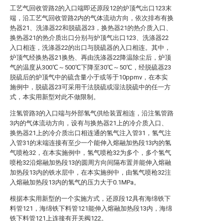
工艺气回收管路2的入口端即还原段12的炉顶气出口123末
端，沿工艺气回收管路2内的气体流动方向，依次排布有换
热器21、洗涤器22和脱硫器23，换热器21的热介质入口、
换热器21的热介质出口分别与炉顶气出口123、洗涤器22
入口相连，洗涤器22的出口与脱硫器的入口相连。其中，
炉顶气经换热器21换热、再由洗涤器22降温除尘后，炉顶
气的温度从300℃～500℃下降至30℃～50℃，经脱硫器23
脱硫后的炉顶气中的硫含量小于或等于10ppmv，在本实
施例中，脱硫器23可采用干法脱硫或湿法脱硫中的任一方
式，本实用新型对此不做限制。
注氢管路3的入口端与外部氢气供给装置相连，沿注氢管路
3内的气体流动方向，设有与换热器21上的冷介质入口、
换热器21上的冷介质出口相连通的氢气注入管31，氢气注
入管31的末端连接有至少一个能伸入熔融加热段13内的氢
气喷枪32，在本实施例中，氢气喷枪32为多个，多个氢气
喷枪32沿熔融加热段13的圆周方向间隔布置并能伸入熔融
加热段13内的铁水层中，在本实施例中，由氢气喷枪32注
入熔融加热段13内的氢气的压力大于0.1MPa。
根据本实用新型的一个实施方式，还原段12具有海绵铁下
料管121，海绵铁下料管121能伸入熔融加热段13内，海绵
铁下料管121上连接有开关阀122。