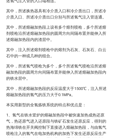
述氢气注入管的入口端相连。
其中，所述换热器具有冷介质入口和冷介质出口，所述冷
介质入口、所述冷介质出口分别与所述氢气注入管连通。
其中，所述熔融加热段上设有多个熔剂喷枪，多个所述熔
剂喷枪沿所述熔融加热段的圆周方向间隔布置并能伸入所
述熔融加热段内的渣层中。
其中，注入所述熔剂喷枪中的熔剂为石灰、石灰石、白云
石中的一种或几种的组合。
其中，所述氢气喷枪为多个，多个所述氢气喷枪沿所述熔
融加热段的圆周方向间隔布置并能伸入所述熔融加热段内
的铁水层中。
其中，所述熔融加热段的反应温度大于1500℃，注入所述
熔融加热段的氢气的压力大于0.1MPa。
本实用新型的全氢炼铁系统的特点和优点是：
1、氢气在铁水竖炉的熔融加热段中被快速加热成热还原
气，热还原气进入还原段与铁矿石发生还原反应，得到的
热海绵铁在开关阀控制下直接进入熔融加热段，与由氢气
喷枪注入的氢气在电加热机构的加热下发生还原反应生产