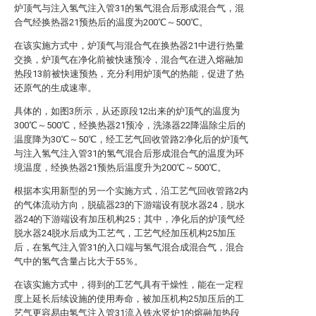
炉顶气与注入氢气注入管31的氢气混合后形成混合气，混
合气经换热器21预热后的温度为200℃～500℃。
在该实施方式中，炉顶气与混合气在换热器21中进行热量
交换，炉顶气在净化前被快速预冷，混合气在进入熔融加
热段13前被快速预热，充分利用炉顶气的热能，促进了热
还原气的生成速率。
具体的，如图3所示，从还原段12出来的炉顶气的温度为
300℃～500℃，经换热器21预冷，洗涤器22降温除尘后的
温度降为30℃～50℃，经工艺气回收管路2净化后的炉顶气
与注入氢气注入管31的氢气混合后形成混合气的温度为环
境温度，经换热器21预热后温度升为200℃～500℃。
根据本实用新型的另一个实施方式，沿工艺气回收管路2内
的气体流动方向，脱硫器23的下游端设有脱水器24，脱水
器24的下游端设有加压机构25；其中，净化后的炉顶气经
脱水器24脱水后成为工艺气，工艺气经加压机构25加压
后，在氢气注入管31的入口端与氢气混合成混合气，混合
气中的氢气含量占比大于55％。
在该实施方式中，得到的工艺气具有干燥性，能在一定程
度上延长后续设施的使用寿命，被加压机构25加压后的工
艺气更容易由氢气注入管31流入铁水竖炉1的熔融加热段