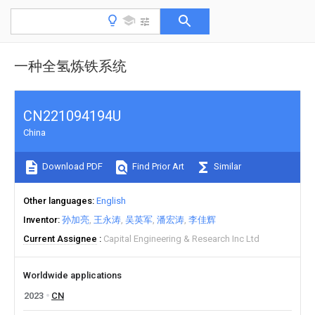
一种全氢炼铁系统
CN221094194U
China
Download PDF
Find Prior Art
Similar
Other languages
English
Inventor
孙加亮
王永涛
吴英军
潘宏涛
李佳辉
Current Assignee
Capital Engineering & Research Inc Ltd
Worldwide applications
2023
CN