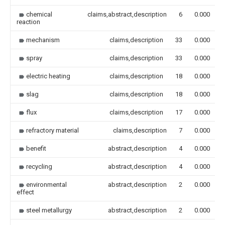
chemical
claims,abstract,description
6
0.000
reaction
mechanism
claims,description
33
0.000
spray
claims,description
33
0.000
electric heating
claims,description
18
0.000
slag
claims,description
18
0.000
flux
claims,description
17
0.000
refractory material
claims,description
7
0.000
benefit
abstract,description
4
0.000
recycling
abstract,description
4
0.000
environmental
abstract,description
2
0.000
effect
steel metallurgy
abstract,description
2
0.000