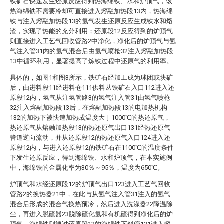
铁矿石快速发生还原反应得到热海绵铁、水和炉顶气，该
热海绵铁不需要冷却可直接进入熔融加热段13内，热海绵
铁与注入熔融加热段13的氢气发生还原反应生成铁水和熔
渣，实现了热能的充分利用；还原段12反应得到的炉顶气
则直接进入工艺气回收管路2中净化，净化后的炉顶气与氢
气注入管31内的氢气混合后由氢气喷枪32注入熔融加热段
13中循环利用，显著提高了炼铁过程中还原气的利用率。
具体的，如图1和图3所示，铁矿石经加工成为球团或块矿
后，由进料段11经进料仓111供料从铁矿石入口112进入还
原段12内，氢气从注氢管路3的氢气注入管31由氢气喷枪
32注入熔融加热段13后，在熔融加热段13的电加热机构
132的加热下被快速加热成温度大于1000℃的热还原气，
热还原气从熔融加热段13的热还原气出口131经热还原气
管道逆向流动，并从还原段12的热还原气入口124进入还
原段12内，与进入还原段12的铁矿石在1100℃的温度条件
下发生还原反应，得到海绵铁、水和炉顶气，在本实施例
中，海绵铁的金属化率为30％～95％，温度为650℃。
炉顶气和水经还原段12的炉顶气出口123进入工艺气回收
管路2的换热器21中，在此与从氢气注入管31注入的氢气
混合后形成的混合气换热预冷，然后进入洗涤器22降温除
尘，再进入脱硫器23脱除硫化氢和有机硫得到净化后的炉