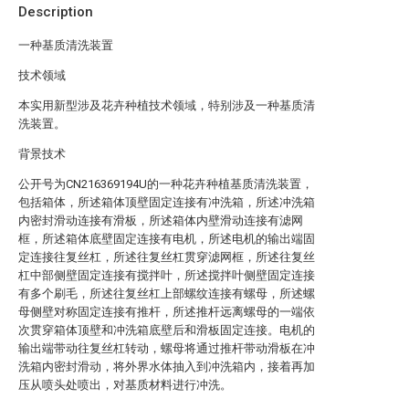
Description
一种基质清洗装置
技术领域
本实用新型涉及花卉种植技术领域，特别涉及一种基质清
洗装置。
背景技术
公开号为CN216369194U的一种花卉种植基质清洗装置，
包括箱体，所述箱体顶壁固定连接有冲洗箱，所述冲洗箱
内密封滑动连接有滑板，所述箱体内壁滑动连接有滤网
框，所述箱体底壁固定连接有电机，所述电机的输出端固
定连接往复丝杠，所述往复丝杠贯穿滤网框，所述往复丝
杠中部侧壁固定连接有搅拌叶，所述搅拌叶侧壁固定连接
有多个刷毛，所述往复丝杠上部螺纹连接有螺母，所述螺
母侧壁对称固定连接有推杆，所述推杆远离螺母的一端依
次贯穿箱体顶壁和冲洗箱底壁后和滑板固定连接。电机的
输出端带动往复丝杠转动，螺母将通过推杆带动滑板在冲
洗箱内密封滑动，将外界水体抽入到冲洗箱内，接着再加
压从喷头处喷出，对基质材料进行冲洗。