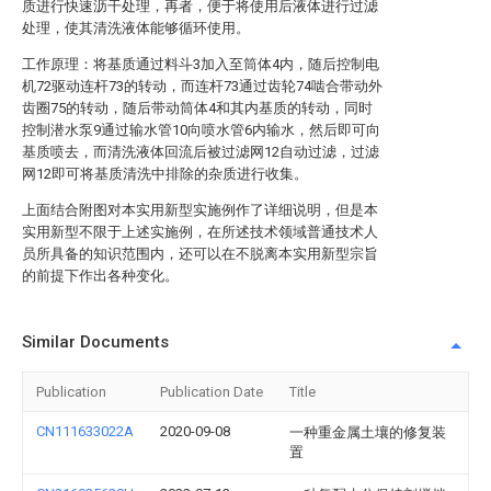
质进行快速沥干处理，再者，便于将使用后液体进行过滤
处理，使其清洗液体能够循环使用。
工作原理：将基质通过料斗3加入至筒体4内，随后控制电
机72驱动连杆73的转动，而连杆73通过齿轮74啮合带动外
齿圈75的转动，随后带动筒体4和其内基质的转动，同时
控制潜水泵9通过输水管10向喷水管6内输水，然后即可向
基质喷去，而清洗液体回流后被过滤网12自动过滤，过滤
网12即可将基质清洗中排除的杂质进行收集。
上面结合附图对本实用新型实施例作了详细说明，但是本
实用新型不限于上述实施例，在所述技术领域普通技术人
员所具备的知识范围内，还可以在不脱离本实用新型宗旨
的前提下作出各种变化。
Similar Documents
Publication
Publication Date
Title
CN111633022A
2020-09-08
一种重金属土壤的修复装
置