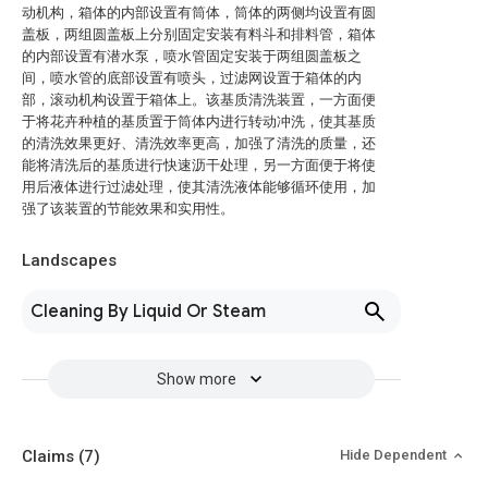
动机构，箱体的内部设置有筒体，筒体的两侧均设置有圆
盖板，两组圆盖板上分别固定安装有料斗和排料管，箱体
的内部设置有潜水泵，喷水管固定安装于两组圆盖板之
间，喷水管的底部设置有喷头，过滤网设置于箱体的内
部，滚动机构设置于箱体上。该基质清洗装置，一方面便
于将花卉种植的基质置于筒体内进行转动冲洗，使其基质
的清洗效果更好、清洗效率更高，加强了清洗的质量，还
能将清洗后的基质进行快速沥干处理，另一方面便于将使
用后液体进行过滤处理，使其清洗液体能够循环使用，加
强了该装置的节能效果和实用性。
Landscapes
Cleaning By Liquid Or Steam
Show more
Claims
(7)
Hide Dependent