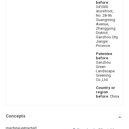
before
:
341000
storefront,
No. 28-96
Guangming
Avenue,
Zhanggong
District,
Ganzhou City,
Jiangxi
Province
Patentee
before
:
Ganzhou
Green
Landscape
Greening
Co.,Ltd.
Country or
region
before
: China
Concepts
machine-extracted