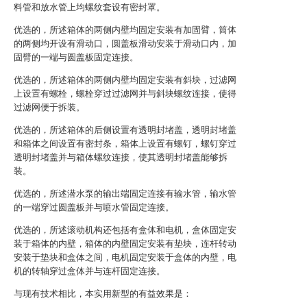
料管和放水管上均螺纹套设有密封罩。
优选的，所述箱体的两侧内壁均固定安装有加固臂，筒体
的两侧均开设有滑动口，圆盖板滑动安装于滑动口内，加
固臂的一端与圆盖板固定连接。
优选的，所述箱体的两侧内壁均固定安装有斜块，过滤网
上设置有螺栓，螺栓穿过过滤网并与斜块螺纹连接，使得
过滤网便于拆装。
优选的，所述箱体的后侧设置有透明封堵盖，透明封堵盖
和箱体之间设置有密封条，箱体上设置有螺钉，螺钉穿过
透明封堵盖并与箱体螺纹连接，使其透明封堵盖能够拆
装。
优选的，所述潜水泵的输出端固定连接有输水管，输水管
的一端穿过圆盖板并与喷水管固定连接。
优选的，所述滚动机构还包括有盒体和电机，盒体固定安
装于箱体的内壁，箱体的内壁固定安装有垫块，连杆转动
安装于垫块和盒体之间，电机固定安装于盒体的内壁，电
机的转轴穿过盒体并与连杆固定连接。
与现有技术相比，本实用新型的有益效果是：