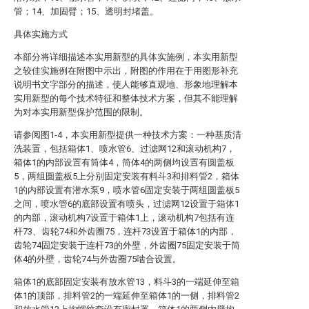
管；14、加固臂；15、透明封堵盖。
具体实施方式
本部分将详细描述本实用新型的具体实施例，本实用新型
之较佳实施例在附图中示出，附图的作用在于用图形补充
说明书文字部分的描述，使人能够直观地、形象地理解本
实用新型的每个技术特征和整体技术方案，但其不能理解
为对本实用新型保护范围的限制。
请参阅图1-4，本实用新型提供一种技术方案：一种基质清
洗装置，包括箱体1、喷水管6、过滤网12和滚动机构7，
箱体1的内部设置有筒体4，筒体4的两侧均设置有圆盖板
5，两组圆盖板5上分别固定安装有料斗3和排料管2，箱体
1的内部设置有潜水泵9，喷水管6固定安装于两组圆盖板5
之间，喷水管6的底部设置有喷头，过滤网12设置于箱体1
的内部，滚动机构7设置于箱体1上，滚动机构7包括有连
杆73、齿轮74和外齿圈75，连杆73设置于箱体1的内部，
齿轮74固定安装于连杆73的外壁，外齿圈75固定安装于筒
体4的外壁，齿轮74与外齿圈75啮合设置。
箱体1的底部固定安装有放水管13，料斗3的一端延伸至箱
体1的顶部，排料管2的一端延伸至箱体1的一侧，排料管2