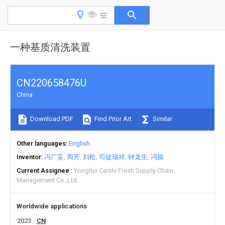
一种基质清洗装置
CN220658476U
China
Download PDF
Find Prior Art
Similar
Other languages
English
Inventor
冯广妥
周芳
刘松
司徒瑞祥
钟龙生
冯操
Current Assignee
Yonghui Caishi Fresh Supply Chain
Management Co.,Ltd.
Worldwide applications
2023
CN