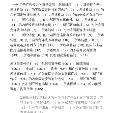
1.一种用于广告设计的宣传装置，包括机箱（1），其特征在于：
所述机箱（1）的下端固定连接有万向轮（2），所述机箱（1）的
右侧固定连接有推把（3），所述机箱（1）的前侧设置有箱门一
（4），所述机箱（1）的内部设置有蓄电池（5），所述机箱
（1）的内部设置有驱动电机（6），所述驱动电机（6）的上端固
定连接有转轴（7），所述转轴（7）的上端固定连接有转盘
（8），所述转盘（8）的上端固定连接有前宣传组件（9），所述
转盘（8）的上端固定连接有存牌箱（10），所述转盘（8）的上
端固定连接有后宣传组件（11），所述存牌箱（10）的内部上端
固定连接有牌座（12），所述牌座（12）的下端开设有牌槽
（13），所述存牌箱（10）的右侧设置有箱门二（14）；
所述前宣传组件（9）包括有宣传框（901）、玻璃面板
（902）、补光灯（903）、插槽（904）和广告宣传牌（905），
所述宣传框（901）的前侧固定连接有玻璃面板（902），所述宣
传框（901）的内侧固定安装有补光灯（903），所述宣传框
（901）的右侧开设有插槽（904），所述插槽（904）的内侧设
置有广告宣传牌（905）。
2.根据权利要求1所述的一种用于广告设计的宣传装置，其
特征在于：所述机箱（1）的下端固定连接有四个万向轮
（2）且分布于四角，所述机箱（1）的左右侧均固定连接
有两个推把（3）。