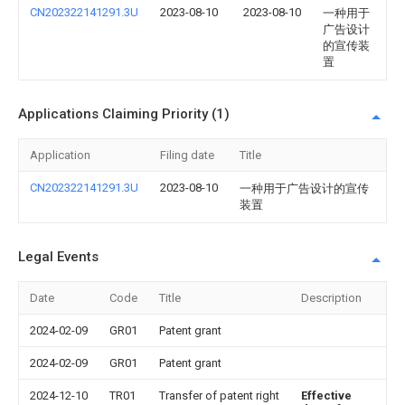
CN202322141291.3U
2023-08-10
2023-08-10
一种用于
广告设计
的宣传装
置
Applications Claiming Priority (1)
Application
Filing date
Title
CN202322141291.3U
2023-08-10
一种用于广告设计的宣传
装置
Legal Events
Date
Code
Title
Description
2024-02-09
GR01
Patent grant
2024-02-09
GR01
Patent grant
2024-12-10
TR01
Transfer of patent right
Effective