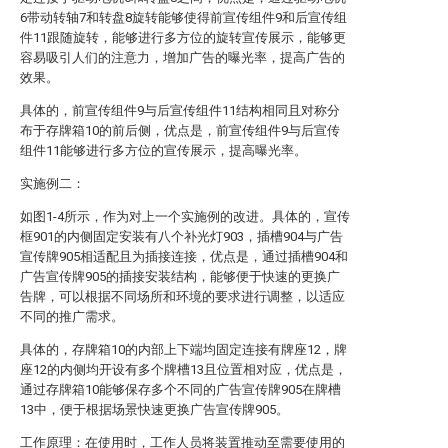
6带动转轴7和转盘8旋转能够使得前宣传组件9和后宣传组
件11跟随旋转，能够进行多方位的旋转宣传展示，能够更
容易吸引人们的注意力，增加广告的曝光率，提高广告的
效果。
具体的，前宣传组件9与后宣传组件11结构相同且对称分
布于存牌箱10的前后侧，优点是，前宣传组件9与后宣传
组件11能够进行多方位的宣传展示，提高曝光率。
实施例二：
如图1-4所示，作为对上一个实施例的改进。具体的，宣传
框901的内侧固定安装有八个补光灯903，插槽904与广告
宣传牌905相适配且为插接连接，优点是，通过插槽904和
广告宣传牌905的插接安装结构，能够便于快速的更换广
告牌，可以根据不同场所和环境的要求进行调整，以适应
不同的推广需求。
具体的，存牌箱10的内部上下端均固定连接有牌座12，牌
座12的内侧均开设有多个牌槽13且位置相对应，优点是，
通过存牌箱10能够保存多个不同的广告宣传牌905在牌槽
13中，便于根据场景快速更换广告宣传牌905。
工作原理：在使用时，工作人员将装置推动至需要使用的