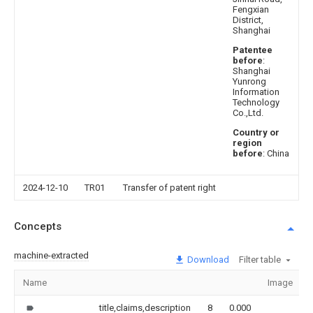
Fengxian
District,
Shanghai
Patentee
before
:
Shanghai
Yunrong
Information
Technology
Co.,Ltd.
Country or
region
before
: China
2024-12-10
TR01
Transfer of patent right
Concepts
machine-extracted
Download
Filter table
Name
Image
title,claims,description
8
0.000