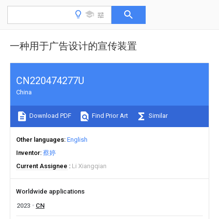
一种用于广告设计的宣传装置
CN220474277U
China
Download PDF
Find Prior Art
Similar
Other languages
English
Inventor
蔡婷
Current Assignee
Li Xiangqian
Worldwide applications
2023
CN