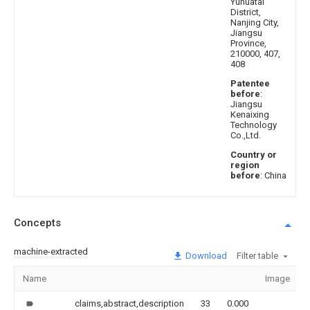
Yuhuatai
District,
Nanjing City,
Jiangsu
Province,
210000, 407,
408
Patentee
before
:
Jiangsu
Kenaixing
Technology
Co.,Ltd.
Country or
region
before
: China
Concepts
machine-extracted
Download
Filter table
Name
Image
claims,abstract,description
33
0.000