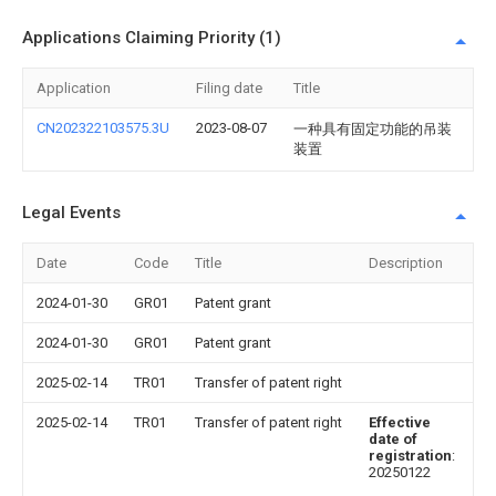
Applications Claiming Priority (1)
Application
Filing date
Title
CN202322103575.3U
2023-08-07
一种具有固定功能的吊装
装置
Legal Events
Date
Code
Title
Description
2024-01-30
GR01
Patent grant
2024-01-30
GR01
Patent grant
2025-02-14
TR01
Transfer of patent right
2025-02-14
TR01
Transfer of patent right
Effective
date of
registration
:
20250122