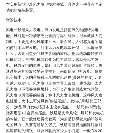
本实用新型涉及风力发电技术领域，具体为一种具有固定
功能的吊装装置。
背景技术
风电一般指风力发电，风力发电是指把风的动能转为电
能。风能是一种清洁无公害的可再生能源，很早就被人们
利用，主要是通过风车来抽水、磨面等，人们感兴趣的是
如何利用风来发电。利用风力发电非常环保，且风能蕴量
巨大，因此日益受到世界各国的重视。把风的动能转变成
机械动能，再把机械能转化为电力动能，这就是风力发
电。风力发电的原理，是利用风力带动风车叶片旋转，再
透过增速机将旋转的速度提升，来促使发电机发电。依据
风车技术，大约是每秒三米的微风速度(微风的程度)，便
可以开始发电。风力发电正在世界上形成一股热潮，因为
风力发电不需要使用燃料，也不会产生辐射或空气污染。
风力发电所需要的装置，称作风力发电机组。这种风力发
电机组，大体上可分风轮(包括尾舵)、发电机和塔筒三部
分。(大型风力发电站基本上没有尾舵，一般只有小型(包
括家用型)才会拥有尾舵。铁塔是支承风轮、尾舵和发电机
的构架。它一般修建得比较高，为的是获得较大的和较均
匀的风力，又要有足够的强度。铁塔高度视地面障碍物对
风速影响的情况，以及风轮的直径大小而定，一般在6-20