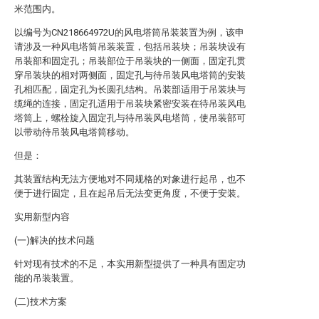
米范围内。
以编号为CN218664972U的风电塔筒吊装装置为例，该申
请涉及一种风电塔筒吊装装置，包括吊装块；吊装块设有
吊装部和固定孔；吊装部位于吊装块的一侧面，固定孔贯
穿吊装块的相对两侧面，固定孔与待吊装风电塔筒的安装
孔相匹配，固定孔为长圆孔结构。吊装部适用于吊装块与
缆绳的连接，固定孔适用于吊装块紧密安装在待吊装风电
塔筒上，螺栓旋入固定孔与待吊装风电塔筒，使吊装部可
以带动待吊装风电塔筒移动。
但是：
其装置结构无法方便地对不同规格的对象进行起吊，也不
便于进行固定，且在起吊后无法变更角度，不便于安装。
实用新型内容
(一)解决的技术问题
针对现有技术的不足，本实用新型提供了一种具有固定功
能的吊装装置。
(二)技术方案