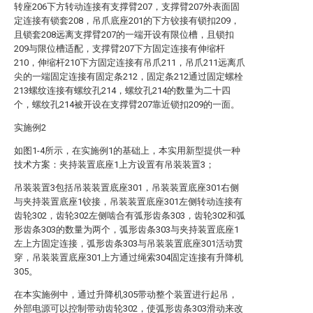
转座206下方转动连接有支撑臂207，支撑臂207外表面固
定连接有锁套208，吊爪底座201的下方铰接有锁扣209，
且锁套208远离支撑臂207的一端开设有限位槽，且锁扣
209与限位槽适配，支撑臂207下方固定连接有伸缩杆
210，伸缩杆210下方固定连接有吊爪211，吊爪211远离爪
尖的一端固定连接有固定条212，固定条212通过固定螺栓
213螺纹连接有螺纹孔214，螺纹孔214的数量为二十四
个，螺纹孔214被开设在支撑臂207靠近锁扣209的一面。
实施例2
如图1-4所示，在实施例1的基础上，本实用新型提供一种
技术方案：夹持装置底座1上方设置有吊装装置3；
吊装装置3包括吊装装置底座301，吊装装置底座301右侧
与夹持装置底座1铰接，吊装装置底座301左侧转动连接有
齿轮302，齿轮302左侧啮合有弧形齿条303，齿轮302和弧
形齿条303的数量为两个，弧形齿条303与夹持装置底座1
左上方固定连接，弧形齿条303与吊装装置底座301活动贯
穿，吊装装置底座301上方通过绳索304固定连接有升降机
305。
在本实施例中，通过升降机305带动整个装置进行起吊，
外部电源可以控制带动齿轮302，使弧形齿条303滑动来改