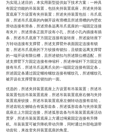
为实现上述目的，本实用新型提供如下技术方案：一种具
有固定功能的吊装装置，包括夹持装置底座，所述夹持装
置底座下方设置有夹持装置；所述夹持装置包括：吊爪底
座，所述吊爪底座的内侧开设有滑槽且所述滑槽的内壁欢
滑动连接有滑条，所述滑条远离吊爪底座的一端固定连接
有夹片，所述滑条正面开设有小孔，所述小孔内插接有插
条，所述吊爪底座下方固定连接有旋转座，所述旋转座下
方转动连接有支撑臂，所述支撑臂外表面固定连接有锁
套，所述吊爪底座的下方铰接有锁扣，且锁套远离支撑臂
的一端开设有限位槽，且所述锁扣与所述限位槽适配，所
述支撑臂下方固定连接有伸缩杆，所述伸缩杆下方固定连
接有吊爪，所述吊爪远离爪尖的一端固定连接有固定条，
所述固定条通过固定螺栓螺纹连接有螺纹孔，所述螺纹孔
被开设在支撑臂靠近锁扣的一面。
优选的，所述夹持装置底座上方设置有吊装装置；所述吊
装装置包括吊装装置底座，所述吊装装置底座右侧与夹持
装置底座铰接，所述吊装装置底座左侧转动连接有齿轮，
所述齿轮左侧啮合有弧形齿条，所述弧形齿条与夹持装置
底座左上方固定连接，所述弧形齿条与吊装装置底座活动
贯穿，所述吊装装置底座上方通过绳索固定连接有升降
机。吊装装置可被升降机带动升降，同时通过外部电源带
动齿轮，来改变夹持装置底座的角度。