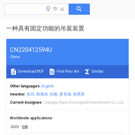
一种具有固定功能的吊装装置
CN220412594U
China
Download PDF
Find Prior Art
Similar
Other languages
English
Inventor
朱玥
韩海涛
刘惠
姜苍海
朱慧君
Current Assignee
Jiangsu Xiyun Ecological Environment Co.,Ltd.
Worldwide applications
2023
CN