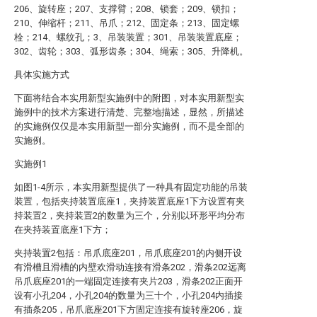
206、旋转座；207、支撑臂；208、锁套；209、锁扣；
210、伸缩杆；211、吊爪；212、固定条；213、固定螺
栓；214、螺纹孔；3、吊装装置；301、吊装装置底座；
302、齿轮；303、弧形齿条；304、绳索；305、升降机。
具体实施方式
下面将结合本实用新型实施例中的附图，对本实用新型实
施例中的技术方案进行清楚、完整地描述，显然，所描述
的实施例仅仅是本实用新型一部分实施例，而不是全部的
实施例。
实施例1
如图1-4所示，本实用新型提供了一种具有固定功能的吊装
装置，包括夹持装置底座1，夹持装置底座1下方设置有夹
持装置2，夹持装置2的数量为三个，分别以环形平均分布
在夹持装置底座1下方；
夹持装置2包括：吊爪底座201，吊爪底座201的内侧开设
有滑槽且滑槽的内壁欢滑动连接有滑条202，滑条202远离
吊爪底座201的一端固定连接有夹片203，滑条202正面开
设有小孔204，小孔204的数量为三十个，小孔204内插接
有插条205，吊爪底座201下方固定连接有旋转座206，旋