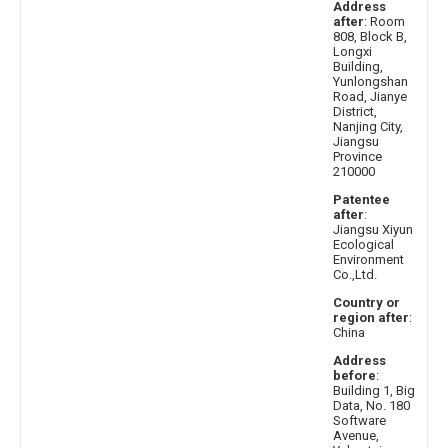
Address
after
: Room
808, Block B,
Longxi
Building,
Yunlongshan
Road, Jianye
District,
Nanjing City,
Jiangsu
Province
210000
Patentee
after
:
Jiangsu Xiyun
Ecological
Environment
Co.,Ltd.
Country or
region after
:
China
Address
before
:
Building 1, Big
Data, No. 180
Software
Avenue,