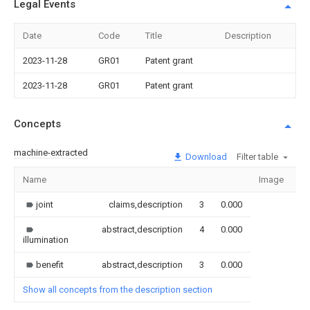
Legal Events
Date
Code
Title
Description
2023-11-28
GR01
Patent grant
2023-11-28
GR01
Patent grant
Concepts
machine-extracted
Download
Filter table
Name
Image
Se
joint
claims,description
3
0.000
abstract,description
4
0.000
illumination
benefit
abstract,description
3
0.000
Show all concepts from the description section