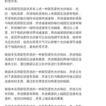
积雪灾害。
本实用新型还提供具有上述一种新型柔性光伏电站，包
括：电机底座，所述电机底座的上表面固定连接有电机，
所述电机的输出端转动连接有减速箱，所述减速箱的底面
与电机底座固定连接，所述减速箱的输出端固定连接有轴
杆，所述轴杆的一端转动连接有主动轴套。通过以上装
置，利于电机的驱动带动减速箱，再由减速箱的输出端转
动，使其带动柔性光伏板可以自由地调节其角度，使得有
充足的光照，使其在雨雪天气可以将整个光伏板调节成垂
直于地面的状态，避免积雪灾害。
根据本实用新型所述的一种新型柔性光伏电站，所述电机
底座的下表面固定连接有横梁，所述横梁的两端均固定连
接有立柱。通过横梁以及立柱对其进行支撑和保护。
根据本实用新型所述的一种新型柔性光伏电站，所述立柱
的下表面固定连接有底板，所述立柱与横梁的对接点固定
连接有斜支撑。通过斜支撑使其结构更加的稳固。
根据本实用新型所述的一种新型柔性光伏电站，所述立柱
有四根，所述横梁有两根，所述横梁的上端固定连接有连
接杆。使其结构稳定，承受上端设备的重量。