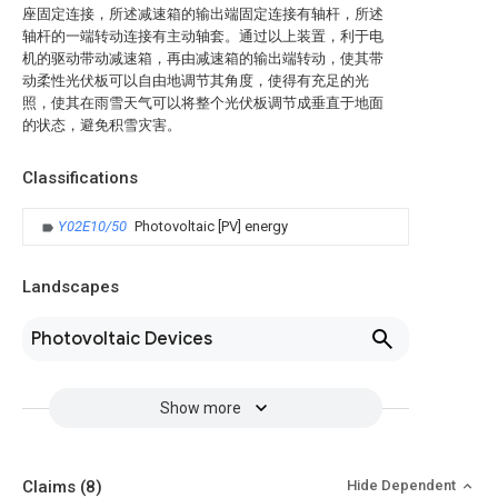
座固定连接，所述减速箱的输出端固定连接有轴杆，所述
轴杆的一端转动连接有主动轴套。通过以上装置，利于电
机的驱动带动减速箱，再由减速箱的输出端转动，使其带
动柔性光伏板可以自由地调节其角度，使得有充足的光
照，使其在雨雪天气可以将整个光伏板调节成垂直于地面
的状态，避免积雪灾害。
Classifications
Y02E10/50
Photovoltaic [PV] energy
Landscapes
Photovoltaic Devices
Show more
Claims
(8)
Hide Dependent