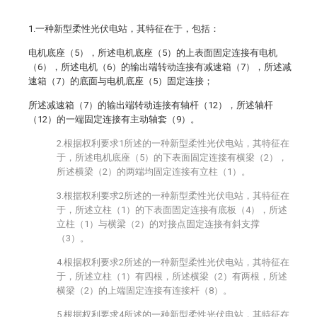
1.一种新型柔性光伏电站，其特征在于，包括：
电机底座（5），所述电机底座（5）的上表面固定连接有电机
（6），所述电机（6）的输出端转动连接有减速箱（7），所述减
速箱（7）的底面与电机底座（5）固定连接；
所述减速箱（7）的输出端转动连接有轴杆（12），所述轴杆
（12）的一端固定连接有主动轴套（9）。
2.根据权利要求1所述的一种新型柔性光伏电站，其特征在
于，所述电机底座（5）的下表面固定连接有横梁（2），
所述横梁（2）的两端均固定连接有立柱（1）。
3.根据权利要求2所述的一种新型柔性光伏电站，其特征在
于，所述立柱（1）的下表面固定连接有底板（4），所述
立柱（1）与横梁（2）的对接点固定连接有斜支撑
（3）。
4.根据权利要求2所述的一种新型柔性光伏电站，其特征在
于，所述立柱（1）有四根，所述横梁（2）有两根，所述
横梁（2）的上端固定连接有连接杆（8）。
5.根据权利要求4所述的一种新型柔性光伏电站，其特征在