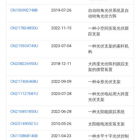
CN106992748B
2019-07-26
自动转角光伏系统及自
动转角光伏方阵
CN217824850U
2022-11-15
一种小空间安装光伏跟
踪支架
CN219304749U
2023-07-04
一种光伏支架的索杆机
构
CN208226950U
2018-12-11
大跨度光伏阵列跟踪支
架的摆臂装置
CN217406468U
2022-09-09
一种伞形光伏支架
CN211127681U
2020-07-28
一种光伏电站用大跨度
光伏支架
CN216851850U
2022-06-28
一种太阳能跟踪系统
CN201490921U
2010-05-26
太阳能电池安装支架
CN110868146B
2021-04-23
一种水平十字光伏控制