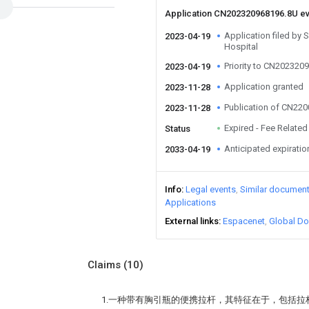
Application CN202320968196.8U e
Application filed by
2023-04-19
Hospital
Priority to CN202320
2023-04-19
Application granted
2023-11-28
Publication of CN22
2023-11-28
Expired - Fee Related
Status
Anticipated expiratio
2033-04-19
Info
Legal events
Similar documen
Applications
External links
Espacenet
Global Do
Claims
(10)
1.一种带有胸引瓶的便携拉杆，其特征在于，包括