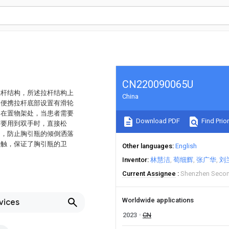
CN220090065U
拉杆结构，所述拉杆结构上
China
的便携拉杆底部设置有滑轮
定在置物架处，当患者需要
Download PDF
Find Prior
需要用到双手时，直接松
动，防止胸引瓶的倾倒洒落
接触，保证了胸引瓶的卫
Other languages
English
Inventor
林慧洁
荀细辉
张广华
刘
Current Assignee
Shenzhen Secon
Worldwide applications
vices
2023
CN