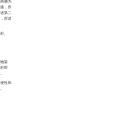
架两侧为
连接，所
所述第二
部，所述
挂杆。
置物架
拉杆即
放。
方便性和
生。