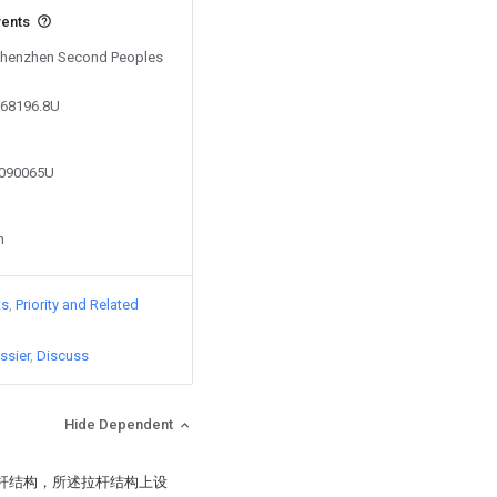
vents
 Shenzhen Second Peoples
968196.8U
0090065U
n
ts
Priority and Related
ssier
Discuss
Hide Dependent
拉杆结构，所述拉杆结构上设