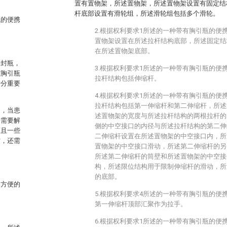
置有置物架，所述置物架，所述置物架设置有固定结
杆底部设置有滑轮组，所述滑轮组包括多个滑轮。
瓶的便携
2.根据权利要求1所述的一种带有胸引瓶的便
置物架设置在所述拉杆结构底部，所述固定结
在所述置物架底部。
水封瓶，
3.根据权利要求1所述的一种带有胸引瓶的便
腔胸引瓶
拉杆结构包括伸缩杆。
十分重要
4.根据权利要求1所述的一种带有胸引瓶的便
拉杆结构包括第一伸缩杆和第二伸缩杆，所述
定，当患
述置物架的宽度与所述拉杆结构的两根拉杆的
，需要解
侧的中空接口的内径与所述拉杆结构的第二伸
而且一些
二伸缩杆设置在所述置物架的中空接口内，所
时，还需
置物架的中空接口滑动，所述第二伸缩杆的另
所述第二伸缩杆的筒壁和所述置物架的中空接
构，所述限位结构用于限制伸缩杆的滑动，所
的底部。
不方便的
5.根据权利要求4所述的一种带有胸引瓶的便
第一伸缩杆顶部汇聚作为拉手。
6.根据权利要求1所述的一种带有胸引瓶的便