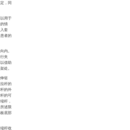
稳定，同
可以用于
动的情
插入套
了患者的
口向内。
进行夹
可以借助
物架处。
二伸缩
根拉杆的
缩杆的外
缩杆的可
伸缩杆，
，所述限
托板底部
伸缩杆收