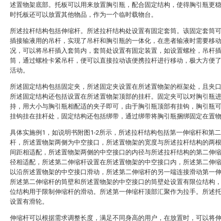
述置物架底部。托板可以用来放置胸引瓶，配合固定结构，使得胸引瓶更
时托板还可以放置其他物品，作为一个临时载物台。
所述拉杆结构包括伸缩杆。所述拉杆结构处设置有固定套筒。该固定套筒
插接输液用的吊杆，实现了吊杆和胸引瓶的一体化，在患者输液时需要移
况，可以将吊杆插入套筒内，套筒处设置有固定装置，如设置螺栓，吊杆
筒，通过螺栓卡紧吊杆，便可以直接拉动该便携拉杆进行移动，极大方便
活动。
所述固定结构包括固定夹，所述固定夹设置在所述置物架的框架处，且夹
所述固定结构还包括设置在所述置物架顶部的挂杆。固定夹可以对胸引瓶
持，用大小与胸引瓶相配适的夹子即可，由于胸引瓶顶部有挂钩，胸引瓶
挂钩挂在挂杆处，固定结构还包括绑带，通过绑带将胸引瓶捆绑固定在置
具体实施例1，如说明书附图1-2所示，所述拉杆结构包括第一伸缩杆和第
杆，所述置物架两侧为中空接口，所述置物架的宽度与所述拉杆结构的两
间距相适配，所述置物架两侧的中空接口的内径与所述拉杆结构的第二伸
径相适配，所述第二伸缩杆设置在所述置物架的中空接口内，所述第二伸
以沿所述置物架的中空接口滑动，所述第二伸缩杆的另一端连接滑动第一
所述第二伸缩杆的筒壁和所述置物架的中空接口的筒壁处设置有限位结构
位结构用于限制伸缩杆的滑动。所述第一伸缩杆顶部汇聚作为拉手。所述
设置有滑轮。
伸缩杆可以根据需求调整长度，满足不同身高的用户，在放置时，可以将