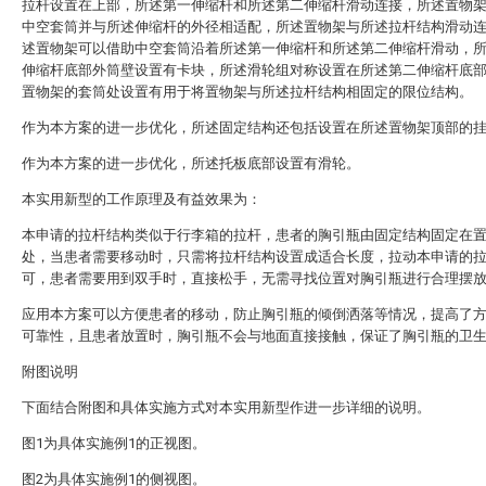
拉杆设置在上部，所述第一伸缩杆和所述第二伸缩杆滑动连接，所述置物
中空套筒并与所述伸缩杆的外径相适配，所述置物架与所述拉杆结构滑动
述置物架可以借助中空套筒沿着所述第一伸缩杆和所述第二伸缩杆滑动，
伸缩杆底部外筒壁设置有卡块，所述滑轮组对称设置在所述第二伸缩杆底
置物架的套筒处设置有用于将置物架与所述拉杆结构相固定的限位结构。
作为本方案的进一步优化，所述固定结构还包括设置在所述置物架顶部的
作为本方案的进一步优化，所述托板底部设置有滑轮。
本实用新型的工作原理及有益效果为：
本申请的拉杆结构类似于行李箱的拉杆，患者的胸引瓶由固定结构固定在
处，当患者需要移动时，只需将拉杆结构设置成适合长度，拉动本申请的
可，患者需要用到双手时，直接松手，无需寻找位置对胸引瓶进行合理摆
应用本方案可以方便患者的移动，防止胸引瓶的倾倒洒落等情况，提高了
可靠性，且患者放置时，胸引瓶不会与地面直接接触，保证了胸引瓶的卫
附图说明
下面结合附图和具体实施方式对本实用新型作进一步详细的说明。
图1为具体实施例1的正视图。
图2为具体实施例1的侧视图。