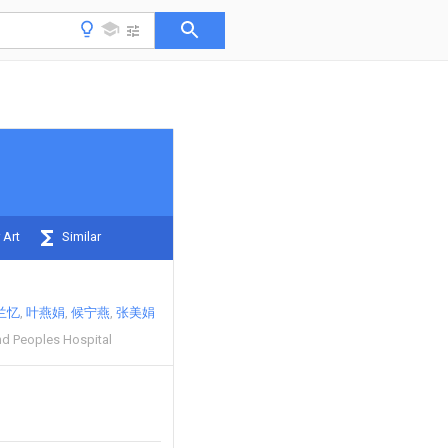
 Art
Similar
兰忆
叶燕娟
候宁燕
张美娟
d Peoples Hospital