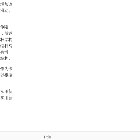
，增加该
外滑动。
二伸缩
接，所述
拉杆结构
伸缩杆滑
置有滑
位结构。
栓作为卡
可以根据
本实用新
本实用新
Title