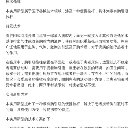
技术领域
本实用新型属于医疗器械技术领域，涉及一种便携拉杆，具体为带有胸引
拉杆。
背景技术
胸腔闭式引流是将引流管一端放入胸腔内，而另一端接入比其位置更低的
以便排出气体或收集胸腔内的液体，使得肺组织重新张开而恢复功能。胸
广泛地应用于血胸、气胸、脓胸的引流及开胸术后，对于疾病的治疗起着
的作用。
在临床中，胸引瓶往往放置在平面处，或者挂于患者床头，放置状态不稳
者需要移动时，需要用手提着胸引瓶，当患者在较脏的环境，如卫生间等
放双手时，需要把胸引瓶放置在地上或者挂于墙面，存在不卫生的问题，
情况下会受患者的接收程度影响，限制患者的活动很不方便，当患者输液
要拿着吊瓶，此来，两只手都被限制，对患者造成不便。
实用新型内容
本实用新型提出了一种带有胸引瓶的便携拉杆，解决了患者携带胸引瓶时
问题，具有使用方便，容易携带的特点。
本实用新型的技术方案如下：