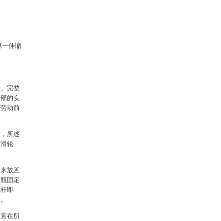
第一伸缩
楚、完整
全部的实
性劳动前
架，所述
有滑轮
用来放置
引瓶固定
拉杆即
动。
设置在所