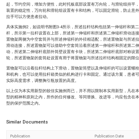
起，节约空间，增加方便性，此时托板底部设置有万向轮，与滑轮组持平
装置的稳定性，万向轮和滑轮组设置有卡和结构，可以固定滑轮，防止意
拉手可以方便患者拉动。
具体实施例2，如说明书附图3-4所示，所述拉杆结构包括第一伸缩杆和第
杆，所示第一拉杆设置在上部，所述第一伸缩杆和所述第二伸缩杆滑动连
置物架两侧为中空套筒并与所述伸缩杆的外径相适配，所述置物架与所述
滑动连接，所述置物架可以借助中空套筒沿着所述第一伸缩杆和所述第二
动，所述第二伸缩杆底部外筒壁设置有卡块，所述第二伸缩杆底部对称设
轮，所述置物架的套筒处设置有用于将置物架与所述拉杆结构相固定的限
置物架可以沿着拉杆结构上下滑动，置物架筒壁以及伸缩杆的可以设置螺
和机构，也可以使用拉杆箱类似的机构进行卡和固定。通过该方案，患者
实际高度需求，调整胸引瓶放置的高度。
以上仅为本实用新型的较佳实施例而已，并不用以限制本实用新型，凡在
型的精神和原则之内，所作的任何修改、等同替换、改进等，均应包含在
型的保护范围之内。
Similar Documents
Publication
Publication Date