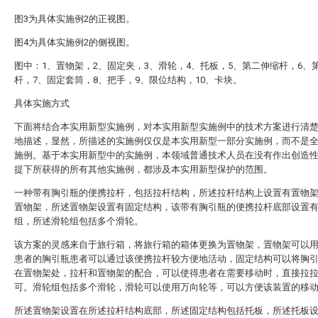
图3为具体实施例2的正视图。
图4为具体实施例2的侧视图。
图中：1、置物架，2、固定夹，3、滑轮，4、托板，5、第二伸缩杆，6、
杆，7、固定套筒，8、把手，9、限位结构，10、卡块。
具体实施方式
下面将结合本实用新型实施例，对本实用新型实施例中的技术方案进行清
地描述，显然，所描述的实施例仅仅是本实用新型一部分实施例，而不是
施例。基于本实用新型中的实施例，本领域普通技术人员在没有作出创造
提下所获得的所有其他实施例，都涉及本实用新型保护的范围。
一种带有胸引瓶的便携拉杆，包括拉杆结构，所述拉杆结构上设置有置物
置物架，所述置物架设置有固定结构，该带有胸引瓶的便携拉杆底部设置
组，所述滑轮组包括多个滑轮。
该方案的灵感来自于旅行箱，将旅行箱的箱体更换为置物架，置物架可以
患者的胸引瓶患者可以通过该便携拉杆较方便地活动，固定结构可以将胸
在置物架处，拉杆和置物架的配合，可以使得患者在需要移动时，直接拉
可。滑轮组包括多个滑轮，滑轮可以使用万向轮等，可以方便该装置的移
所述置物架设置在所述拉杆结构底部，所述固定结构包括托板，所述托板