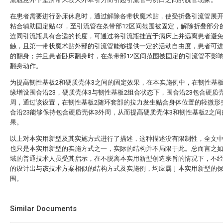
在患者需要进行卧床休息时，通过解除各带状魔术贴，使受折叠引流管展
粘合辅助固定贴43'，至引流管在条带部12区间范围被固定，解除折叠部分
连同引流瓶具有合适的长度，可通过将引流瓶挂置于病床上并远离患者避
触，且第一带状魔术贴外部的引流管能够提供一定的活动自由度，患者可
的翻身；并且患者卧床翻身时，在条带部12区间范围被固定的引流管不影
翻身动作。
为提高韧性基板2和硬质壳体3之间的固定效果，在本实施例中，在韧性基板
缘增设围合沿23，硬质壳体3与韧性基板2组合状态下，围合沿23包合硬质
周，通过该设置，在韧性基板2随环套部的拉力发生贴合身体位置的轻微形
合沿23能够保持包合硬质壳体3外周，从而提高硬质壳体3和韧性基板2之
果。
以上对本实用新型及其实施方式进行了描述，这种描述没有限制性，全文
也只是本实用新型的实施方式之一，实际的结构并不局限于此。总而言之
域的普通技术人员受其启示，在不脱离本实用新型创造宗旨的情况下，不
的设计出与该技术方案相似的结构方式及实施例，均应属于本实用新型的
围。
Similar Documents