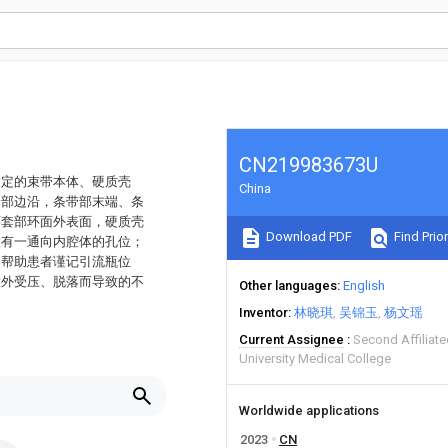
CN219983673U
固定的束带本体、硬质壳
China
套部边沿，条带部末端、条
环套部环面外表面，硬质壳
Download PDF
Find Prior
置有一通向内腔体的孔位；
，帮助患者谨记引流瓶位
意外受压、脱落而导致的不
Other languages
English
Inventor
林晓琪
吴锦玉
杨文瑶
Current Assignee
Second Affiliat
University Medical College
Worldwide applications
2023
CN