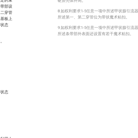
固定的束
硬质壳体外周。
条带部设
8.如权利要求1-5任意一项中所述甲状腺引
第二穿管
所述第一、第二穿管位为带状魔术粘扣。
性基板上
着状态
9.如权利要求1-5任意一项中所述甲状腺引
所述条带部外表面还设置有若干魔术粘扣。
合。
合状态