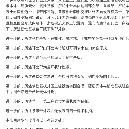
一种甲状腺引流器的固定束带，其包括呈柔性的且与衣服通过韧性基板相
带本体、硬质壳体、韧性基板，所述束带本体包括环套部、条带部，所述
置于环套部边沿，条带部末端、条带部环套部交接区外表面设置有第一、
位；韧性基板固定设置于环套部环面外表面，硬质壳体可分离地安装于韧
且相互围合形成内腔体，所述硬质壳体上设置有一通向内腔体的孔位；穿
下，所述韧性基板位于腋下胸部外侧。
进一步的，所述韧性基板为纽扣件、魔术粘、卡扣中的任意一种或多种组
进一步的，所述环套部由环套条带通过可调节束合扣束合形成。
进一步的，所述可调节束合扣设置于韧性基板。
进一步的，所述环套部为呈环状弹性带。
进一步的，所述硬质壳体通过卡合扣分离地安装于韧性基板的卡合口。
进一步的，所述韧性基板外围上缘设置有围合沿，硬质壳体与韧性基板组
下，围合沿包合硬质壳体外周。
进一步的，所述第一、第二穿管位为带状魔术粘扣。
进一步的，所述条带部外表面还设置有若干魔术粘扣。
本实用新型至少具有以下有益之处：