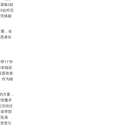
基板2处
3会对活
性壳体能
方案，在
且患者在
11'作
2末端设
设置有第
，作为辅
2的方案，
带状魔术
在活动过
至条带部
外坠落
流管受引