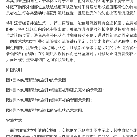
本实用新型的通过束带本体固定于衣服，使引流瓶能固定于腋下胸部外侧
体腋下胸部外侧部位皮肤敏感度高以及能对手臂运动形成轻度阻碍性的特
患者在进行各类活动时谨记引流瓶位置，且硬性壳体能防止出现引流瓶意
将引流管绕着并通过第一、第二穿管位，能使引流管具有合适长度，在患
卧时，将引流瓶自内腔体中取出后，引流管具有足够的长度足以将引流瓶
位难误触位置，避免患者卧床状态时翻身移动不便；通过外部辅助固定贴
上的魔术粘扣对折叠引流管或引流管进行固定，能使患者在活动过程中，
间范围的引流管处于稳定固定状态，且颈部至条带部悬空处的部分引流管
者颈部自由活动；在引流瓶因误操作而意外坠落时，能够防止引流管受较
力而出现引流管与切口之间的脱管现象。
附图说明
图1是本实用新型实施例1的示意图；
图2是本实用新型实施例1韧性基板和硬质壳体的示意图；
图3是本实用新型实施例1韧性基板的背面示意图；
图4是本实用新型实施例2的穿戴状态示意图。
实施方式
下面详细描述本申请的实施例，实施例的示例在附图中示出，其中自始至
类似的标号表示相同或类似的元件或具有相同或类似功能的元件。下面通