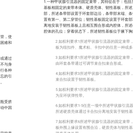
1.一种甲状腺引流器的固定束带，其特征在于：包
基板相固定的束带本体、硬质壳体、韧性基板，所述
部，所述条带部设置于环套部边沿，条带部末端、条
置有第一、第二穿管位；韧性基板固定设置于环套部
离地安装于韧性基板上且相互围合形成内腔体，所述
腔体的孔位；穿着状态下，所述韧性基板位于腋下胸
流管，使
2.如权利要求1所述甲状腺引流器的固定束带
吸困难和
板为纽扣件、魔术粘、卡扣中的任意一种或多
3.如权利要求1所述甲状腺引流器的固定束带
，或通过
由环套条带通过可调节束合扣束合形成。
瓶不与身
进行各种
4.如权利要求3所述甲状腺引流器的固定束带
遗忘的引
束合扣设置于韧性基板。
象。
5.如权利要求1所述甲状腺引流器的固定束带
为呈环状弹性带。
流瓶受挤
6.如权利要求1-5任意一项中所述甲状腺引
活动中因
所述硬质壳体通过卡合扣分离地安装于韧性基
7.如权利要求6所述甲状腺引流器的固定束带
板外围上缘设置有围合沿，硬质壳体与韧性基