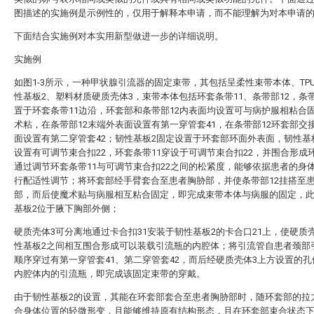
图描述的实施例是示例性的，仅用于解释本申请，而不能理解为对本申请
下面结合实施例对本实用新型做进一步的详细说明。
实施例
如图1-3所示，一种甲状腺引流器的固定束带，其包括呈柔性束带本体、TP
性基板2、塑料材质硬质壳体3，束带本体包括环套条带11、条带部12，条带
置于环套条带11边沿，环套部和条带部12内表面均设置可与病护服相粘合
术粘，在条带部12末端外表面设置有第一穿管套41，在条带部12环套部交
面设置有第二穿管套42；韧性基板2固定设置于环套部环面外表面，韧性基
设置有可调节束合扣22，环套条带11穿设于可调节束合扣22，并围合形成
通过调节环套条带11与可调节束合扣22之间的松紧度，能够依据患者的身
行配适性调节；将环套部经手臂套合至患者胸胁部，并使条带部12挂搭至
部，而后使魔术贴与病服相互粘合固定，即完成束带本体与病服的固定，
基板2位于腋下胸部外侧；
硬质壳体3可分离地通过卡合扣31安装于韧性基板2的卡合口21上，使硬质
性基板2之间相互围合形成可以装载引流瓶的内腔体；将引流管自患者颈部
顺序穿过有第一穿管套41、第二穿管套42，而后经硬质壳体3上方设置的孔
内腔体内的引流瓶，即完成该固定束带的穿戴。
由于韧性基板2的设置，其能在环套部套合至患者胸胁部时，随环套部的拉
合身体位置的轻微形变，且能够维持原有结构形态，且在环套部束合状态