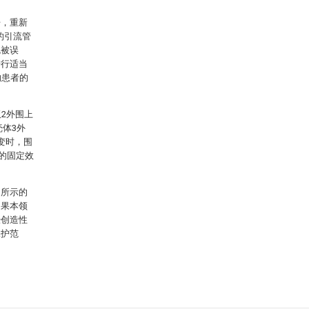
开，重新
的引流管
免被误
进行适当
响患者的
2外围上
壳体3外
变时，围
间的固定效
中所示的
如果本领
经创造性
保护范