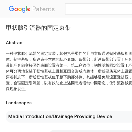
Patents
甲状腺引流器的固定束带
Abstract
一种甲状腺引流器的固定束带，其包括呈柔性的且与衣服通过韧性基板相
体、韧性基板，所述束带本体包括环套部、条带部，所述条带部设置于环
带部环套部交接区外表面设置有第一、第二穿管位；韧性基板固定设置于
体可分离地安装于韧性基板上且相互围合形成内腔体，所述硬质壳体上设
穿着状态下，所述韧性基板位于腋下胸部外侧。其能够避免引流瓶受挤压
置，合理固定引流管，以有效防止上述因患者活动中因遗忘，使引流器械
良现象发生。
Landscapes
Media Introduction/Drainage Providing Device