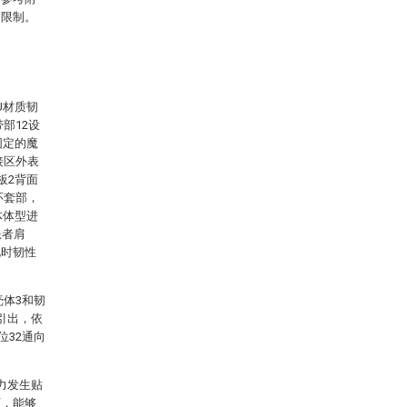
的限制。
U材质韧
部12设
固定的魔
接区外表
板2背面
环套部，
体体型进
患者肩
此时韧性
壳体3和韧
引出，依
位32通向
力发生贴
下，能够