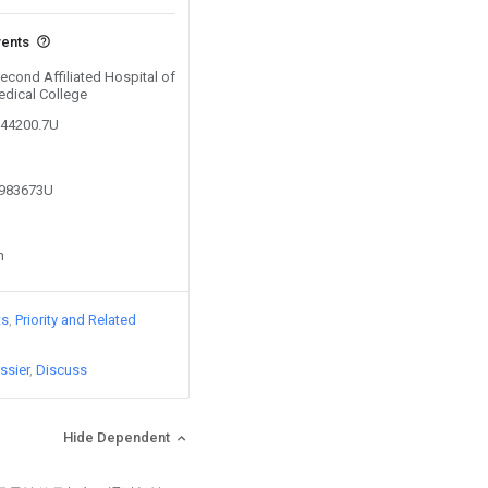
vents
Second Affiliated Hospital of
edical College
944200.7U
9983673U
n
ts
Priority and Related
ssier
Discuss
Hide Dependent