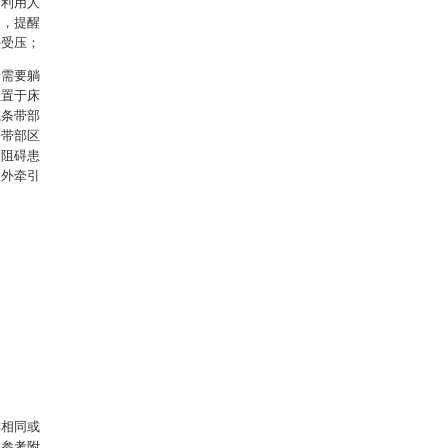
，利用人
点，提醒
外受压；
者需要躺
挂置于床
或条带部
条带部区
不阻碍患
大外牵引
终相同或
过参考附