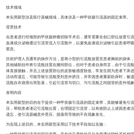
技术领域
本实用新型涉及医疗器械领域，具体涉及一种甲状腺引流器的固定束带。
背景技术
在患者进行经颈部的甲状腺肿瘤切除手术后，通常需要在创口部位放置引
血液或分泌物通过引流管流入引流瓶中，以避免血液或分泌物引起患者呼
窒息。
目前护理人员通常的操作方法，是将小型的引流瓶放置至患者胸前的袋体
其他辅助挂件将引流瓶挂置在腰间部位，但对于患者自身而言，由于引流
体直接接触，并且上述放置部位的皮肤敏感度较低，常发生因为患者下床
活动而遗忘，可能导致引流瓶受到意外挤压，并常因患者重新卧床时，被
流瓶自衣袋滑出而坠落，引起引流管与切口、与引流瓶之间脱管的意外现
发明内容
本实用新型的目的在于提供一种甲状腺引流器的固定束带，其能够避免引
压，帮助患者谨记引流瓶位置，合理固定引流管，以有效防止上述因患者
遗忘，使引流器械意外受压、脱落而导致的不良现象发生。
为实现上述目的，本实用新型采用以下技术手段加以实施：