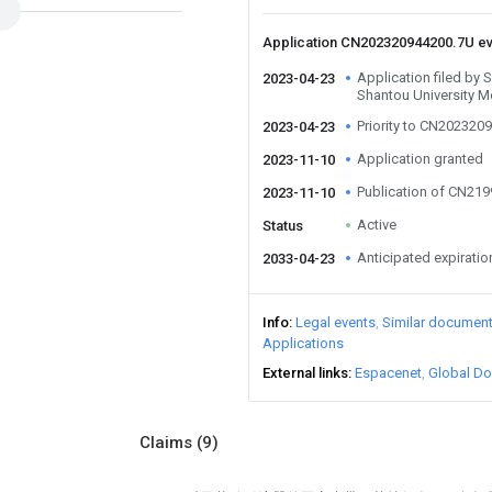
Application CN202320944200.7U e
Application filed by 
2023-04-23
Shantou University M
Priority to CN202320
2023-04-23
Application granted
2023-11-10
Publication of CN21
2023-11-10
Active
Status
Anticipated expiratio
2033-04-23
Info
Legal events
Similar documen
Applications
External links
Espacenet
Global Do
Claims
(9)