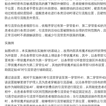
贴合神经密布且敏感度较高的腋下胸部外侧部位，患者能够持续感知到韧性
于位置；而在患者手臂在进行向前摆动、侧前摆动的活动过程时，硬质壳体
动过程造成轻度阻碍，提醒患者在进行各类活动时谨记引流瓶位置，且硬
防止出现引流瓶意外受压。
将引流管自患者颈部引出，依顺序穿过有第一穿管套41、第二穿管套42的
患者在进行各类活动时，引流管的活动位置被限制在合理的空间范围内，
正常活动时不易接触该部位，能减少引流管意外脱落的现象。
实施例
如图4所示，本实施例在实施例1的基础上，改用内部具有魔术粘的环状弹性带
为环套部，并在条带部12外表面上增设多个带状魔术粘，其中，以条带部1
置有第一带状魔术粘作为第一穿管位41'、以条带部12环套部交接区外表面
二带状魔术粘作为第二穿管位42'，其他的带状魔术贴沿条带部12排布设置
助固定贴43'对引流管进行辅助固定。
通过该设置，相对于实施例1将引流管穿设至第一穿管环41、第二穿管环4
该设置能够更便于护理人员为患者穿戴该引流器械，以沿条带部12排布的
贴作为辅助固定贴43'，能够对折叠后的引流管进行固定后，从而能使患者
程中，在患者条带部12区间范围的折叠引流管处于稳定固定状态，且颈部
12悬空处的部分引流管不阻碍患者颈部自由活动；当引流瓶因误操作而意
时，各带状魔术贴的设置，能够维持引流管被固定于原位置，能够防止引
流瓶意外下坠所带来较大外牵引力而引起引流管与切口之间的脱管现象。