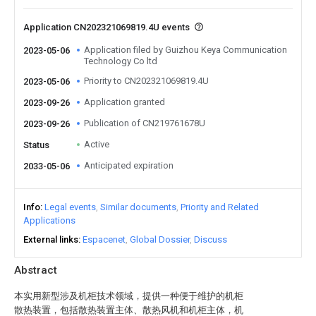
Application CN202321069819.4U events
Application filed by Guizhou Keya Communication
2023-05-06
Technology Co ltd
Priority to CN202321069819.4U
2023-05-06
Application granted
2023-09-26
Publication of CN219761678U
2023-09-26
Active
Status
Anticipated expiration
2033-05-06
Info
Legal events
Similar documents
Priority and Related
Applications
External links
Espacenet
Global Dossier
Discuss
Abstract
本实用新型涉及机柜技术领域，提供一种便于维护的机柜
散热装置，包括散热装置主体、散热风机和机柜主体，机