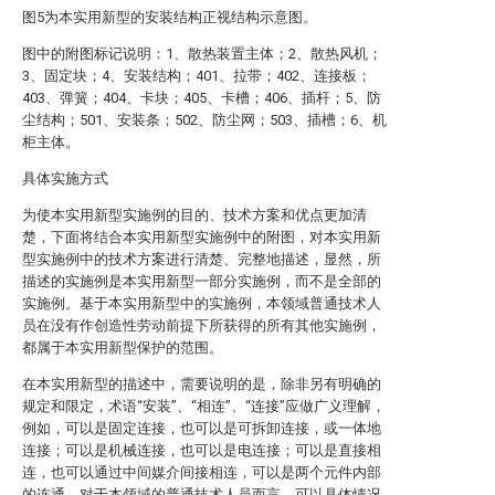
图5为本实用新型的安装结构正视结构示意图。
图中的附图标记说明：1、散热装置主体；2、散热风机；
3、固定块；4、安装结构；401、拉带；402、连接板；
403、弹簧；404、卡块；405、卡槽；406、插杆；5、防
尘结构；501、安装条；502、防尘网；503、插槽；6、机
柜主体。
具体实施方式
为使本实用新型实施例的目的、技术方案和优点更加清
楚，下面将结合本实用新型实施例中的附图，对本实用新
型实施例中的技术方案进行清楚、完整地描述，显然，所
描述的实施例是本实用新型一部分实施例，而不是全部的
实施例。基于本实用新型中的实施例，本领域普通技术人
员在没有作创造性劳动前提下所获得的所有其他实施例，
都属于本实用新型保护的范围。
在本实用新型的描述中，需要说明的是，除非另有明确的
规定和限定，术语“安装”、“相连”、“连接”应做广义理解，
例如，可以是固定连接，也可以是可拆卸连接，或一体地
连接；可以是机械连接，也可以是电连接；可以是直接相
连，也可以通过中间媒介间接相连，可以是两个元件内部
的连通。对于本领域的普通技术人员而言，可以具体情况