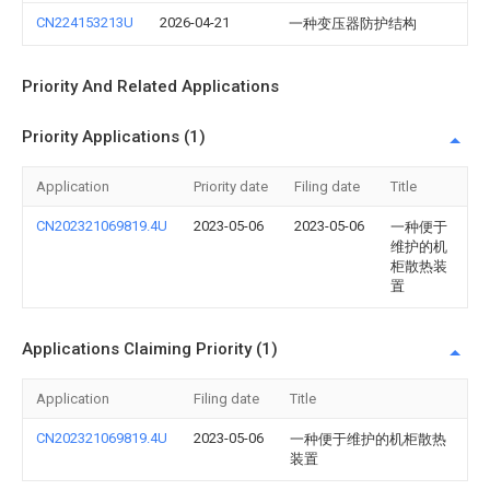
CN224153213U
2026-04-21
一种变压器防护结构
Priority And Related Applications
Priority Applications (1)
Application
Priority date
Filing date
Title
CN202321069819.4U
2023-05-06
2023-05-06
一种便于
维护的机
柜散热装
置
Applications Claiming Priority (1)
Application
Filing date
Title
CN202321069819.4U
2023-05-06
一种便于维护的机柜散热
装置