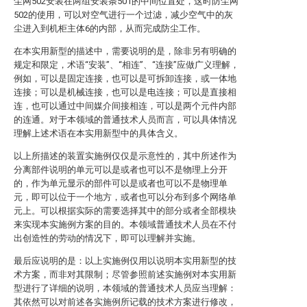
尘网502安装在两组安装条501的中间位置处，这时防尘网
502的使用，可以对空气进行一个过滤，减少空气中的灰
尘进入到机柜主体6的内部，从而完成防尘工作。
在本实用新型的描述中，需要说明的是，除非另有明确的
规定和限定，术语“安装”、“相连”、“连接”应做广义理解，
例如，可以是固定连接，也可以是可拆卸连接，或一体地
连接；可以是机械连接，也可以是电连接；可以是直接相
连，也可以通过中间媒介间接相连，可以是两个元件内部
的连通。对于本领域的普通技术人员而言，可以具体情况
理解上述术语在本实用新型中的具体含义。
以上所描述的装置实施例仅仅是示意性的，其中所述作为
分离部件说明的单元可以是或者也可以不是物理上分开
的，作为单元显示的部件可以是或者也可以不是物理单
元，即可以位于一个地方，或者也可以分布到多个网络单
元上。可以根据实际的需要选择其中的部分或者全部模块
来实现本实施例方案的目的。本领域普通技术人员在不付
出创造性的劳动的情况下，即可以理解并实施。
最后应说明的是：以上实施例仅用以说明本实用新型的技
术方案，而非对其限制；尽管参照前述实施例对本实用新
型进行了详细的说明，本领域的普通技术人员应当理解：
其依然可以对前述各实施例所记载的技术方案进行修改，