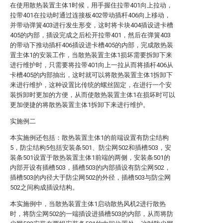
在使用散热装置主体1时候，用手握住拉带401向上拉动，
拉带401在拉动时通过连接板402带动插杆406向上移动，
并带动弹簧403进行发生形变，这时将卡块404插设进卡槽
405的内部，插设完成之后松开拉带401，然后在弹簧403
的带动下推动插杆406插设进卡槽405的内部，完成散热装
置主体1的安装工作，当散热装置主体1损坏需要拆卸下来
进行维护时，只需要将拉带401向上一拉从而将插杆406从
卡槽405的内部抽出，这时就可以将散热装置主体1拆卸下
来进行维护，这种设置比传统的螺丝固定，在进行一个安
装拆卸时更加的方便，从而使散热装置主体1在损坏时可以
更加便捷的将散热装置主体1拆卸下来进行维护。
实施例二
本实施例还包括：散热装置主体1的前端设置有防尘结构
5，防尘结构5包括安装条501、防尘网502和插槽503，安
装条501设置于散热装置主体1前端的两侧，安装条501的
内部开设有插槽503，插槽503的内部插设有防尘网502，
插槽503的内径大于防尘网502的外径，插槽503与防尘网
502之间构成插设结构。
本实施例中，当散热装置主体1启动散热风机2进行散热
时，将防尘网502的一端插设进插槽503的内部，从而将防