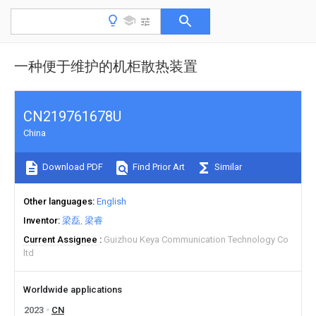
一种便于维护的机柜散热装置
CN219761678U
China
Download PDF
Find Prior Art
Similar
Other languages
English
Inventor
梁磊
梁睿
Current Assignee
Guizhou Keya Communication Technology Co
ltd
Worldwide applications
2023
CN