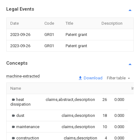
Legal Events
Date
Code
Title
Description
2023-09-26
GR01
Patent grant
2023-09-26
GR01
Patent grant
Concepts
machine-extracted
Download
Filter table
Name
Ima
heat
claims,abstract,description
26
0.000
dissipation
dust
claims,description
18
0.000
maintenance
claims,description
10
0.000
construction
claims,description
4
0.000