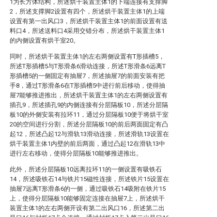
1为长方体结构，所述烘干装置主体1的下端连接有支撑脚
2，所述支撑脚2设置有四个，所述烘干装置主体1的上端
设置有第一出风口3，所述烘干装置主体1的前面设置有送
料口4，所述送料口4采用交错分布，所述烘干装置主体1
的内侧设置有烘干室20。
同时，所述烘干装置主体1的左右两侧设置有T形插槽5，
所述T形插槽5与T形滑条6滑动连接，所述T形滑条6远离T
形插槽5的一侧固定有抽屉7，所述抽屉7的前面安装有把
手8，通过T形滑条6在T形插槽5中进行前后移动，使得抽
屉7能够推进推出，所述烘干装置主体1的左右两侧设置有
插孔9，所述插孔9的内侧连接有分层隔板10，所述分层隔
板10的外侧安装有拉环11，通过分层隔板10便于将烘干室
20的空间进行分割，所述分层隔板10的前后两面固定有凸
起12，所述凸起12与滑轨13滑动连接，所述滑轨13设置在
烘干装置主体1内壁的前后两面，通过凸起12在滑轨13中
进行左右移动，使得分层隔板10能够推进推出。
此外，所述分层隔板10远离拉环11的一侧设置有吸铁石
14，所述吸铁石14与铁片15磁性连接，所述铁片15设置在
抽屉7远离T形滑条6的一侧，通过吸铁石14吸附在铁片15
上，使得分层隔板10能够固定连接在抽屉7上，所述烘干
装置主体1的左右两侧开设有第二出风口16，所述第二出