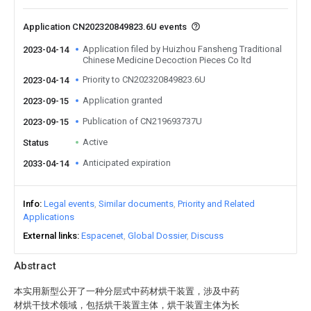
Application CN202320849823.6U events
Application filed by Huizhou Fansheng Traditional
2023-04-14
Chinese Medicine Decoction Pieces Co ltd
Priority to CN202320849823.6U
2023-04-14
Application granted
2023-09-15
Publication of CN219693737U
2023-09-15
Active
Status
Anticipated expiration
2033-04-14
Info
Legal events
Similar documents
Priority and Related
Applications
External links
Espacenet
Global Dossier
Discuss
Abstract
本实用新型公开了一种分层式中药材烘干装置，涉及中药
材烘干技术领域，包括烘干装置主体，烘干装置主体为长