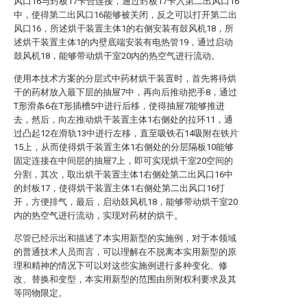
风口16与封板17卡合连接，通过封板17卡入第二出风口16
中，使得第二出风口16能够被关闭，反之可以打开第二出
风口16，所述烘干装置主体1的右侧安装有鼓风机18，所
述烘干装置主体1的内壁底端安装有电热管19，通过启动
鼓风机18，能够带动烘干室20内的热空气进行流动。
使用本技术方案的分层式中药材烘干装置时，首先将待烘
干的药材放入最下层的抽屉7中，再向后推动把手8，通过
T形滑条6在T形插槽5中进行后移，使得抽屉7能够推进
去，然后，向左推动烘干装置主体1右侧处的拉环11，通
过凸起12在滑轨13中进行左移，直至吸铁石14吸附在铁片
15上，从而使得烘干装置主体1右侧处的分层隔板10能够
固定连接在中间层的抽屉7上，即可实现烘干室20空间的
分割，其次，取出烘干装置主体1右侧处第二出风口16中
的封板17，使得烘干装置主体1右侧处第二出风口16打
开，方便排气，最后，启动鼓风机18，能够带动烘干室20
内的热空气进行流动，实现对药材的烘干。
尽管已经示出和描述了本实用新型的实施例，对于本领域
的普通技术人员而言，可以理解在不脱离本实用新型的原
理和精神的情况下可以对这些实施例进行多种变化、修
改、替换和变型，本实用新型的范围由所附权利要求及其
等同物限定。