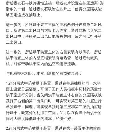
所述吸铁石与铁片磁性连接，所述铁片设置在抽屉远离T形
滑条的一侧，通过吸铁石吸附在铁片上，使得分层隔板能
够固定连接在抽屉上。
进一步的，所述烘干装置主体的左右两侧开设有第二出风
口，所述第二出风口与封板卡合连接，通过封板卡入第二
出风口中，使得第二出风口能够被关闭，反之可以打开第
二出风口。
进一步的，所述烘干装置主体的右侧安装有鼓风机，所述
烘干装置主体的内壁底端安装有电热管，通过启动鼓风
机，能够带动烘干室内的热空气进行流动。
与现有技术相比，本实用新型的有益效果是：
1.该分层式中药材烘干装置，通过在每层抽屉的同一水平
面上设置分层隔板，可便于工作人员根据中药材的药量对
烘干室进行分割，当关闭烘干装置主体右侧的分层隔板以
及打开右侧的第二出风口时，可实现对第三层的抽屉进行
单独烘干，同理，可实现单独对第三层和第二层的抽屉进
行烘干，既充分的利用了空间，又可以在保障中药烘干的
同时大幅度降低烘干的成本，经济性好；
2.该分层式中药材烘干装置，通过在烘干装置主体的前面