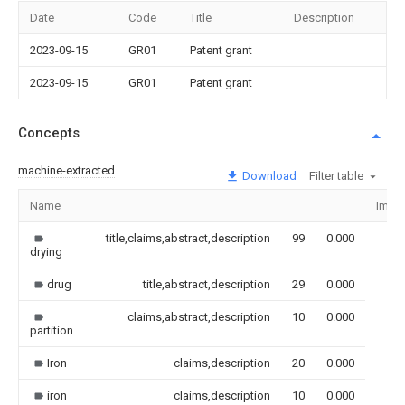
Date
Code
Title
Description
2023-09-15
GR01
Patent grant
2023-09-15
GR01
Patent grant
Concepts
machine-extracted
Download
Filter table
Name
Imag
title,claims,abstract,description
99
0.000
drying
drug
title,abstract,description
29
0.000
claims,abstract,description
10
0.000
partition
Iron
claims,description
20
0.000
iron
claims,description
10
0.000