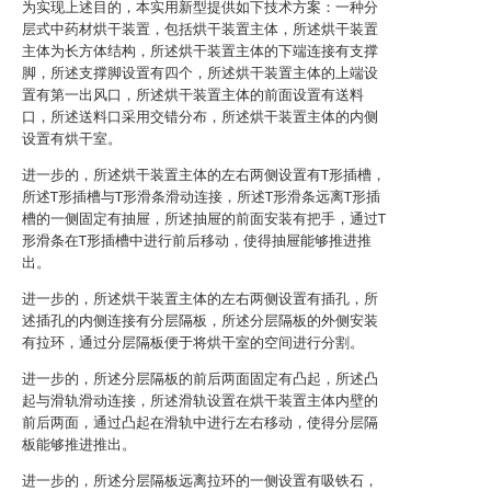
为实现上述目的，本实用新型提供如下技术方案：一种分
层式中药材烘干装置，包括烘干装置主体，所述烘干装置
主体为长方体结构，所述烘干装置主体的下端连接有支撑
脚，所述支撑脚设置有四个，所述烘干装置主体的上端设
置有第一出风口，所述烘干装置主体的前面设置有送料
口，所述送料口采用交错分布，所述烘干装置主体的内侧
设置有烘干室。
进一步的，所述烘干装置主体的左右两侧设置有T形插槽，
所述T形插槽与T形滑条滑动连接，所述T形滑条远离T形插
槽的一侧固定有抽屉，所述抽屉的前面安装有把手，通过T
形滑条在T形插槽中进行前后移动，使得抽屉能够推进推
出。
进一步的，所述烘干装置主体的左右两侧设置有插孔，所
述插孔的内侧连接有分层隔板，所述分层隔板的外侧安装
有拉环，通过分层隔板便于将烘干室的空间进行分割。
进一步的，所述分层隔板的前后两面固定有凸起，所述凸
起与滑轨滑动连接，所述滑轨设置在烘干装置主体内壁的
前后两面，通过凸起在滑轨中进行左右移动，使得分层隔
板能够推进推出。
进一步的，所述分层隔板远离拉环的一侧设置有吸铁石，