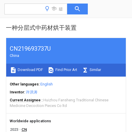
一种分层式中药材烘干装置
CN219693737U
China
Download PDF
Find Prior Art
Similar
Other languages
English
Inventor
许洪涛
Current Assignee
Huizhou Fansheng Traditional Chinese
Medicine Decoction Pieces Co ltd
Worldwide applications
2023
CN