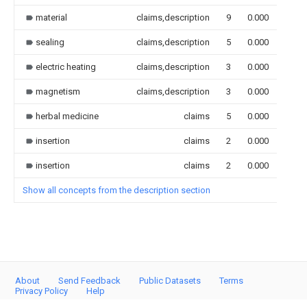
material
claims,description
9
0.000
sealing
claims,description
5
0.000
electric heating
claims,description
3
0.000
magnetism
claims,description
3
0.000
herbal medicine
claims
5
0.000
insertion
claims
2
0.000
insertion
claims
2
0.000
Show all concepts from the description section
About
Send Feedback
Public Datasets
Terms
Privacy Policy
Help